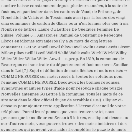
nombre baisse constamment depuis plusieurs années, à la suite de
fusions, en particulier dans les cantons de Vaud, de Fribourg, de
Neuchâtel, du Valais et du Tessin mais aussi par la fusion des vingt-
cinq communes du canton de Glaris pour n'en former plus que trois.
Nombre de lettres. Laure Ou Lettres De Quelques Femmes De
Suisse, Volume 5...: Amazon.es: Samuel de Constant De Rebecque:
Libros en idiomas extranjeros Il y a 23 mots de cinq lettres
contenant I, L et W. Anwil Bowil Ihlow Inwil Kwilu Lewaï Lewis Lixwm
Milow pilaw twill Uzwil Wäldi Walid Walik walis Wiehl Wield Wilby
Wilen Wiler Wilko Wiltz. Anwil — n.prop. En 1819, la commune de
Beaurepos est soustraite du département et fusionne avec Souillac
dans le Lot [7]. Sujet et définition de mots fléchés et mots croisés ⇒
COMMUNE SUISSE sur motscroisés.fr toutes les solutions pour
l'énigme COMMUNE SUISSE. Découvrez les bonnes réponses,
synonymes et autres types d'aide pour résoudre chaque puzzle.
Nouvelles antennes 5G Lettre à la commune. Tous les mots de ce
site sont dans le dico officiel du jeu de scrabble (ODS). Cliquez ci-
dessous pour ajouter cette application à l'écran d’accueil de votre
téléphone. Parmi les réponses que vous trouverez ici, nous
pensons que le meilleur est Senan à 5 lettres, en cliquant dessus ou
sur d'autres mots, vous pouvez trouver des mots similaires et des
synonymes qui peuvent vous aider à compléter le puzzle de mots