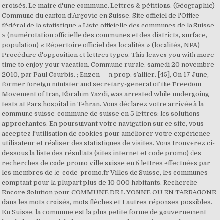
croisés. Le maire d'une commune. Lettres & pétitions. (Géographie)
Commune du canton d’Argovie en Suisse. Site officiel de l'Office
fédéral de la statistique « Liste officielle des communes de la Suisse
» (numérotation officielle des communes et des districts, surface,
population) « Répertoire officiel des localités » (localités, NPA)
Procédure d'opposition et lettres types. This leaves you with more
time to enjoy your vacation. Commune rurale. samedi 20 novembre
2010, par Paul Courbis. ; Enzen — n.prop. s’allier. [45], On 17 June,
former foreign minister and secretary-general of the Freedom
Movement of Iran, Ebrahim Yazdi, was arrested while undergoing
tests at Pars hospital in Tehran. Vous déclarez votre arrivée à la
commune suisse. commune de suisse en 5 lettres: les solutions
approchantes. En poursuivant votre navigation sur ce site, vous
acceptez l'utilisation de cookies pour améliorer votre expérience
utilisateur et réaliser des statistiques de visites. Vous trouverez ci-
dessous la liste des résultats (sites internet et code promo) des
recherches de code promo ville suisse en 5 lettres effectuées par
les membres de le-code-promo.fr Villes de Suisse, les communes
comptant pour la plupart plus de 10 000 habitants. Recherche
Encore Solution pour COMMUNE DE L YONNE OU EN TARRAGONE
dans les mots croisés, mots flèches et 1 autres réponses possibles.
En Suisse, la commune est la plus petite forme de gouvernement