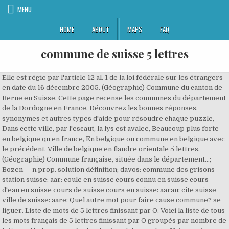
MENU
HOME
ABOUT
MAPS
FAQ
commune de suisse 5 lettres
Elle est régie par l'article 12 al. 1 de la loi fédérale sur les étrangers
en date du 16 décembre 2005. (Géographie) Commune du canton de
Berne en Suisse. Cette page recense les communes du département
de la Dordogne en France. Découvrez les bonnes réponses,
synonymes et autres types d'aide pour résoudre chaque puzzle,
Dans cette ville, par l'escaut, la lys est avalee, Beaucoup plus forte
en belgique qu en france, En belgique ou commune en belgique avec
le précédent, Ville de belgique en flandre orientale 5 lettres.
(Géographie) Commune française, située dans le département…;
Bozen — n.prop. solution définition; davos: commune des grisons
station suisse: aar: coule en suisse cours connu en suisse cours
d'eau en suisse cours de suisse cours en suisse: aarau: cite suisse
ville de suisse: aare: Quel autre mot pour faire cause commune? se
liguer. Liste de mots de 5 lettres finissant par O. Voici la liste de tous
les mots français de 5 lettres finissant par O groupés par nombre de