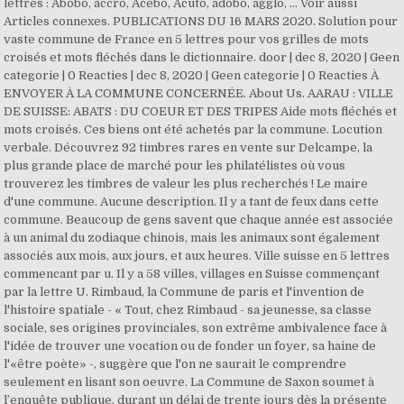
lettres : Abobo, accro, Acebo, Acuto, adobo, agglo, … Voir aussi
Articles connexes. PUBLICATIONS DU 16 MARS 2020. Solution pour
vaste commune de France en 5 lettres pour vos grilles de mots
croisés et mots fléchés dans le dictionnaire. door | dec 8, 2020 | Geen
categorie | 0 Reacties | dec 8, 2020 | Geen categorie | 0 Reacties À
ENVOYER À LA COMMUNE CONCERNÉE. About Us. AARAU : VILLE
DE SUISSE: ABATS : DU COEUR ET DES TRIPES Aide mots fléchés et
mots croisés. Ces biens ont été achetés par la commune. Locution
verbale. Découvrez 92 timbres rares en vente sur Delcampe, la
plus grande place de marché pour les philatélistes où vous
trouverez les timbres de valeur les plus recherchés ! Le maire
d'une commune. Aucune description. Il y a tant de feux dans cette
commune. Beaucoup de gens savent que chaque année est associée
à un animal du zodiaque chinois, mais les animaux sont également
associés aux mois, aux jours, et aux heures. Ville suisse en 5 lettres
commencant par u. Il y a 58 villes, villages en Suisse commençant
par la lettre U. Rimbaud, la Commune de paris et l'invention de
l'histoire spatiale - « Tout, chez Rimbaud - sa jeunesse, sa classe
sociale, ses origines provinciales, son extrême ambivalence face à
l'idée de trouver une vocation ou de fonder un foyer, sa haine de
l'«être poète» -, suggère que l'on ne saurait le comprendre
seulement en lisant son oeuvre. La Commune de Saxon soumet à
l’enquête publique, durant un délai de trente jours dès la présente