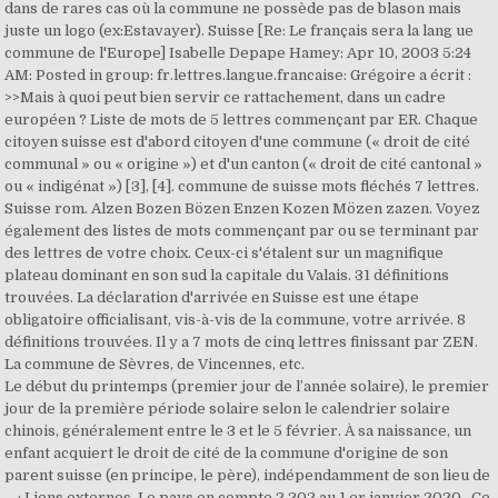
dans de rares cas où la commune ne possède pas de blason mais
juste un logo (ex:Estavayer). Suisse [Re: Le français sera la lang ue
commune de l'Europe] Isabelle Depape Hamey: Apr 10, 2003 5:24
AM: Posted in group: fr.lettres.langue.francaise: Grégoire a écrit :
>>Mais à quoi peut bien servir ce rattachement, dans un cadre
européen ? Liste de mots de 5 lettres commençant par ER. Chaque
citoyen suisse est d'abord citoyen d'une commune (« droit de cité
communal » ou « origine ») et d'un canton (« droit de cité cantonal »
ou « indigénat ») [3], [4]. commune de suisse mots fléchés 7 lettres.
Suisse rom. Alzen Bozen Bözen Enzen Kozen Mözen zazen. Voyez
également des listes de mots commençant par ou se terminant par
des lettres de votre choix. Ceux-ci s'étalent sur un magnifique
plateau dominant en son sud la capitale du Valais. 31 définitions
trouvées. La déclaration d'arrivée en Suisse est une étape
obligatoire officialisant, vis-à-vis de la commune, votre arrivée. 8
définitions trouvées. Il y a 7 mots de cinq lettres finissant par ZEN.
La commune de Sèvres, de Vincennes, etc.
Le début du printemps (premier jour de l’année solaire), le premier
jour de la première période solaire selon le calendrier solaire
chinois, généralement entre le 3 et le 5 février. À sa naissance, un
enfant acquiert le droit de cité de la commune d'origine de son
parent suisse (en principe, le père), indépendamment de son lieu de
… ; Liens externes. Le pays en compte 2 202 au 1 er janvier 2020.. Ce