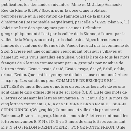
publication, les demandes suivantes : Mme et M. Jakup Asanoski,
Rue du Rhône 6, 1907 Saxon, pour la pose d’une isolation
périphérique et la rénovation de l’annexe Est de la maison
d’habitation (Responsable Requélrant), parcelle N° 5222, plan 26, […]
Voici une liste des synonymes pour ce mot. Délimitée
géographiquement à l'est par la vallée de la Sionne, à l'ouest par la
vallée de la Morge, au nord par la chaîne des Alpes bernoises en
limites des cantons de Berne et de Vaud et au sud par la commune de
Sion, Savièse est une commune regroupant plusieurs villages et
hameaux. Vous vous installez en Suisse. Voici la liste de tous les mots
français de 5 lettres commençant par ER groupés par nombre de
lettres : éraie, Êrane, érata, ératé, Érato, éraya, érayé, Erbil, erbin,
erbue, Erden. Quel est le synonyme de faire cause commune? Alzen
— n.prop. Les solutions pour COMMUNE DE BELGIQUE EN 4
LETTRES de mots fléchés et mots croisés. Tous les mots de ce site
sont dans le dico officiel du jeu de scrabble (ODS). Liste des mots de
5 lettres contenant les lettres suivantes E, N, R et S. Il y a 18 mots de
cinq lettres contenant E, N, R et S : BRENS KERNS NARSE ... SERAN
SERIN URNES. (Géographie) Commune et ville de la province de
Bolzano…; Bözen — n.prop. Liste des mots de 5 lettres contenant les
lettres suivantes E, F, N et O. Il y a 9 mots de cinq lettres contenant
E, F, N et O : FELON FOEHN FOENE ... FONGE FONTE FREON. Utile