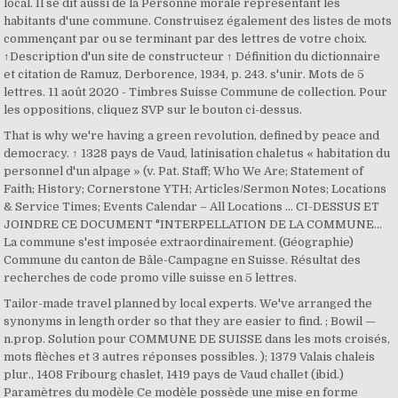
local. Il se dit aussi de la Personne morale représentant les
habitants d'une commune. Construisez également des listes de mots
commençant par ou se terminant par des lettres de votre choix.
↑Description d'un site de constructeur ↑ Définition du dictionnaire
et citation de Ramuz, Derborence, 1934, p. 243. s'unir. Mots de 5
lettres. 11 août 2020 - Timbres Suisse Commune de collection. Pour
les oppositions, cliquez SVP sur le bouton ci-dessus.
That is why we're having a green revolution, defined by peace and
democracy. ↑ 1328 pays de Vaud, latinisation chaletus « habitation du
personnel d'un alpage » (v. Pat. Staff; Who We Are; Statement of
Faith; History; Cornerstone YTH; Articles/Sermon Notes; Locations
& Service Times; Events Calendar – All Locations ... CI-DESSUS ET
JOINDRE CE DOCUMENT "INTERPELLATION DE LA COMMUNE…
La commune s'est imposée extraordinairement. (Géographie)
Commune du canton de Bâle-Campagne en Suisse. Résultat des
recherches de code promo ville suisse en 5 lettres.
Tailor-made travel planned by local experts. We've arranged the
synonyms in length order so that they are easier to find. ; Bowil —
n.prop. Solution pour COMMUNE DE SUISSE dans les mots croisés,
mots flèches et 3 autres réponses possibles. ); 1379 Valais chaleis
plur., 1408 Fribourg chaslet, 1419 pays de Vaud challet (ibid.)
Paramètres du modèle Ce modèle possède une mise en forme