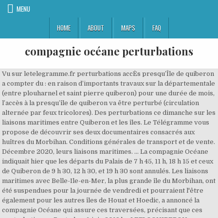
MENU
HOME
ABOUT
MAPS
FAQ
compagnie océane perturbations
Vu sur letelegramme.fr perturbations accÈs presqu’Île de quiberon a compter du : en raison d’importants travaux sur la départementale (entre plouharnel et saint pierre quiberon) pour une durée de mois, l’accès à la presqu’île de quiberon va être perturbé (circulation alternée par feux tricolores). Des perturbations ce dimanche sur les liaisons maritimes entre Quiberon et les îles. Le Télégramme vous propose de découvrir ses deux documentaires consacrés aux huîtres du Morbihan. Conditions générales de transport et de vente. Décembre 2020, leurs liaisons maritimes. ... La compagnie Océane indiquait hier que les départs du Palais de 7 h 45, 11 h, 18 h 15 et ceux de Quiberon de 9 h 30, 12 h 30, et 19 h 30 sont annulés. Les liaisons maritimes avec Belle-Ile-en-Mer, la plus grande île du Morbihan, ont été suspendues pour la journée de vendredi et pourraient l'être également pour les autres îles de Houat et Hoedic, a annoncé la compagnie Océane qui assure ces traversées, précisant que ces perturbations … Posted on 6 juin 2019 by LEFLOQUIBERON. Réservation véhicule avec porte-vélos. Tempête : des perturbations sur les liaisons maritimes. Sur les réseaux sociaux, les gens traquent le géant. Le nombre des réservations pour une traversée d'un véhicule avec un porte-vélos étant limité, nous vous invitons à contacter notre centrale de réservation au … Il est fortement recommandé à … Le nombre des réservations pour une traversée d'un véhicule avec un porte-vélos étant limité, nous vous invitons à contacter notre centrale de réservation au 0820056156 (0,12€ ttc/min).. Merci de … » Xena est en... Restez connecté à l’actualité grâce à nos newsletters. Tempête Brendan. Mentions légales. » En septembre, Hugo a intégré l'équipe de France jeune de... « Je suis une fille qui a du caractère et qui rentre dans les gens quand il y a quelque chose qui ne va pas. En raison des mauvaises conditions météorologiques liées à la tempête Ciara, annoncée ce dimanche 9 février 2020, la Le nombre des réservations pour une traversée d'un véhicule avec un porte-vélos étant limité, nous vous invitons à contacter notre centrale de réservation au 0820056156 (0,12€ ttc/, Merci de consulter la page dédiée aux informations CORONAVIRUS. En raison des conditions météorologiques annoncées pour la journée du dimanche 27 décembre 2020, les rotations de la ligne Quiberon - Houat ... Il y a également des risques de perturbations également pour la journée du lundi 28 décembre 2020. La compagnie Océane annonce des perturbations dans les transports entre Quiberon et les îles ce vendredi. Car BreizhGo – Lignes interurbaines La montée se fait à nouveau par l’avant du car. Compagnie Océane : « Une fréquentation digne du mois d'août. Alors que la tempête Bella va balayer la Bretagne, la Compagnie Océane apporte des modifications à ses liaisons maritimes pour la journée du dimanche 27 décembre 2020. Par Ronan Houssin Publié le 26 Déc 20 à 16:46 En raison de la tempête Bella, la Compagnie Océane apporte des modifications à ses rotations. En raison des mauvaises conditions météorologiques de ce week-end, la compagnie Océane (Morbihan) … En raison des conditions météorologiques, la Compagnie Océane prévoit, dimanche 3 et lundi 4 mars 2019, des perturbations dans les liaisons entre les îles (Belle-Ile, Houat, Hoedic) et Quiberon. Selon la Compagnie Océane, les conditions météorologiques remodèlent à nouveau les rotations pour les trois jours à venir. Les mauvaises conditions météorologiques ont contraint la Compagnie Océane d’annuler plusieurs départs sur sa ligne Lorient-Groix, ce lundi matin Perturbations sur la liaison Lorient-Groix Vous aurez toutes les informations sur les perturbations maritimes sur la ligne Quiberon-Houat-Hoëdic. Perturbations sur la liaison Belle-Île-Quiberon (Archives François Destoc) Lecture : 1 minute Partager. La Compagnie Océane fait savoir qu’en raison des mauvaises conditions météorologiques annoncées lundi 28 décembre 2020, toutes les rotations en direction de Groix sont annulées. horaire réservation bateau, traversée à destination des iles de Bretagne Sud : Belle-Ile-en-Mer, Groix, Houat, Hoedic au départ de Quiberon et Lorient, îles du morbihan, île du ponant, île au grenat La compagnie Océane annonce des perturbations sur la liaison vers Groix pour jeudi 12 décembre et vendredi 13 décembre et sur la ligne de Belle-Ile, mercredi 11, jeudi 12 et vendredi 13 décembre. La saison des tempêtes devrait commencer fort avec l’arrivée d’Alex, annoncée avec des rafales pouvant atteindre 140 km/h sur … Un accord met fin à la grève des salariés de la Compagnie océane. Amplify your vacation experience on an Ocean MedallionClass cruise with personalized service that anticipates your needs, wants and desires. Le bourg. Pour notre sécurité à tous, l'étiquetage des bagages est obligatoire. Le trafic maritime par la compagnie océane. En raison d’une grève du personnel, nous vous invitons à prendre connaissance des modifications des horaires pour les traversées Quiberon – Le Palais : Laurent Berger (CFDT) appelle à une hausse de 15 % des salaires dans le médico-social, Voile. En savoir plus. Des retards sur les dernières rotations sont à prévoir suivant la météo. Des perturbations aujourd'hui. Tempête Bella. (©Johann Foucault)En raison de la tempête Bella qui va balayer la Bretagne à compter de samedi 26 décembre 2020, la Compagnie Océane apporte des modifications à… Compagnie Océane. La tempête Alex débarque sur le littoral du Morbihan. Caudrelier : « Aujourd’hui, ça paraît presque normal d’aller viser cette barre des 40 jours… », Covid-19 : la Belgique franchit le cap des 20 000 morts [Direct], Pakistan : une panne d’électricité plonge le pays dans le noir. La flotte du Conseil Régional de Bretagne - Compagnie Oceane. Compagnie Océane. Liaisons quotidiennes Quiberon- Belle-île (Le Palais) passagers et véhicules, toute l'année Réservations www.compagnie-oceane.fr ou 0820 056 156 C'est un sport de nature, on est à sa merci, et ce qu'elle nous offre, c'est exceptionnel. Le nombre des réservations pour une traversée d'un véhicule avec un porte-vélos étant limité, nous vous invitons à contacter notre centrale de réservation au 0820056156 (0,12€ ttc/min). J'aime l'île d'Hoedic. Perturbations sur la liaison Belle-Île-Quiberon (Archives François Destoc) Lecture : 1 minute Partager. Des perturbations sur les liaisons maritimes dans le Morbihan. Effervescence au Havre (Seine-Maritime) : du 7 au 9 juillet 2017, la compagnie Royal de Luxe revient dans la Cité océane. Une facture très salée sur la pelouse du Paris SG, Le Musée de Bretagne en partage à la maison, Podcast : « Est-ce qu’on peut guérir d’une maladie génétique ? En raison des conditions météorologiques annoncées pour la journée de vendredi 7 juin, les départs du Palais à 12 h 45, 14 h et 15 h 45 ainsi que de Quiberon à 14 h 15, 15 h 30 et 17 h 15 sont annulés. En raison des conditions météorologiques, la Compagnie Océane prévoit, dimanche 3 et lundi 4 mars 2019, des perturbations dans les liaisons entre les îles (Belle-Ile, Houat, Hoedic) et Quiberon. Dans les coulisses PERTURBATIONS DIMANCHE 6 MAI 2018. Notre Dame de la Blanche. La compagnie Océane a décidé d’annuler et de modifier de nombreuses liaisons vers les îles vendredi 2 octobre 2020. Afin de se protéger et protéger les autres, nous vous invitons à télécharger l'application mobile TOUS ANTICOVID. Quels sont les grands chantiers français en 2021 ? PERTURBATIONS LIAISON QHH - Dimanche 15/11/20 DIMANCHE 15 NOVEMBRE 2020 En raison des conditions météorologiques annoncées, la rotation du jour … Si besoin, vous trouverez des étiquettes bagages au guichet. île d'Hoedic 56170. Compagnie océane à Lorient | Fouesnant-les-Glénan. Des perturbations sur les liaisons maritimes dans le Morbihan. Compagnie Océane. Perturbations sur la liaison Belle-Île-Quiberon. Donc j'ai réussi à faire ma place sur le chantier. Hier soir, la direction de la Compagnie Océane a annoncé que le service reprendrait « dans un mode plus simple », dès ce lundi 7 mai, le préavis de grève étant toujours maintenu. Tempête Brendan. Alors que la tempête Bella balaie la Bretagne, la Compagnie Océane va changer. gratuitement. Le Vannetais Jean-Baptiste Cautain est graveur d'estampes... et de sons. Pour acheter un titre de transport, les usagers sont invités à se rendre prioritairement aux guichets des gares routières ou chez les dépositaires. (©Johann Foucault)En raison de la tempête Bella qui va balayer la Bretagne à compter de samedi 26 décembre 2020, la Compagnie Océane apporte des modifications à… En savoir plus. », Inscrivez-vous Réservation véhicule avec porte-vélos. An error occurred during your registration ! Le nombre des réservations pour une traversée d'un véhicule avec un porte-vélos étant limité, nous vous invitons à contacter notre centrale de réservation au … Tonnerre de Brest ! Compagnie Océane. Compagnie Océane. Dalin et Ruyant se rapprochent davantage de Bestaven, Stade Brestois. Weltnachrichten - DE - Tempête Bella: les liaisons maritimes vers les îles du Morbihan sont interrompues - . En raison des conditions météorologiques annoncées pour la journée du dimanche 27 décembre 2020, les rotations de la ligne Quiberon - Houat ... Il y a également des risques de perturbations également pour la journée du lundi 28 décembre 2020. Bordeaux, « la belle endormie », est confrontée à la hausse de la violence, Boeing disparu en Indonésie : des débris et des corps retrouvés. Je fais beaucoup de choses.Tirer du câble par exemple, il y en a qui disent que c'est pas pour les filles, moi je le fais. "La fabrique de l'huître nous emmène à la rencontre d'Alexandre Le Floc'h, ostréiculteur au Tour du Parc, qui raconte son... « Je dois rester sérieux, ça ne sert à rien d'aller sur l'eau si je suis fatigué. Je me dis que je rate des choses, mais que j'en vis d'autres. Alors que la tempête Bella va balayer la Bretagne, la Compagnie Océane apporte des modifications à ses li