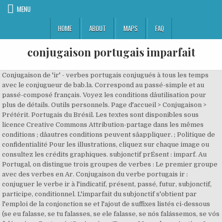
MENU
HOME
ABOUT
MAPS
FAQ
conjugaison portugais imparfait
Conjugaison de 'ir' - verbes portugais conjugués à tous les temps
avec le conjugueur de bab.la. Correspond au passé-simple et au
passé-composé français. Voyez les conditions dâutilisation pour
plus de détails. Outils personnels. Page d'accueil > Conjugaison >
Prétérit. Portugais du Brésil. Les textes sont disponibles sous
licence Creative Commons Attribution-partage dans les mêmes
conditions ; dâautres conditions peuvent sâappliquer. ; Politique de
confidentialité Pour les illustrations, cliquez sur chaque image ou
consultez les crédits graphiques. subjonctif prÉsent : imparf. Au
Portugal, on distingue trois groupes de verbes : Le premier groupe
avec des verbes en Ar. Conjugaison du verbe portugais ir :
conjuguer le verbe ir à l'indicatif, présent, passé, futur, subjonctif,
participe, conditionnel. L'imparfait du subjonctif s'obtient par
l'emploi de la conjonction se et l'ajout de suffixes listés ci-dessous
(se eu falasse, se tu falasses, se ele falasse, se nós falássemos, se vós