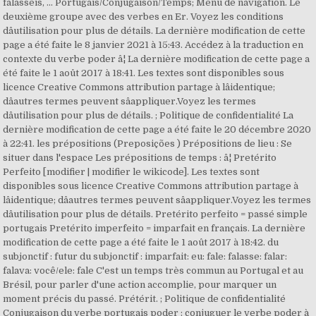
falásseis, ... Portugais/Conjugaison/Temps; Menu de navigation. Le
deuxième groupe avec des verbes en Er. Voyez les conditions
dâutilisation pour plus de détails. La dernière modification de cette
page a été faite le 8 janvier 2021 à 15:43. Accédez à la traduction en
contexte du verbe poder â¦ La dernière modification de cette page a
été faite le 1 août 2017 à 18:41. Les textes sont disponibles sous
licence Creative Commons attribution partage à lâidentique;
dâautres termes peuvent sâappliquer.Voyez les termes
dâutilisation pour plus de détails. ; Politique de confidentialité La
dernière modification de cette page a été faite le 20 décembre 2020
à 22:41. les prépositions (Preposições ) Prépositions de lieu : Se
situer dans l'espace Les prépositions de temps : â¦ Pretérito
Perfeito [modifier | modifier le wikicode]. Les textes sont
disponibles sous licence Creative Commons attribution partage à
lâidentique; dâautres termes peuvent sâappliquer.Voyez les termes
dâutilisation pour plus de détails. Pretérito perfeito = passé simple
portugais Pretérito imperfeito = imparfait en français. La dernière
modification de cette page a été faite le 1 août 2017 à 18:42. du
subjonctif : futur du subjonctif : imparfait: eu: fale: falasse: falar:
falava: você/ele: fale C'est un temps très commun au Portugal et au
Brésil, pour parler d'une action accomplie, pour marquer un
moment précis du passé. Prétérit. ; Politique de confidentialité
Conjugaison du verbe portugais poder : conjuguer le verbe poder à