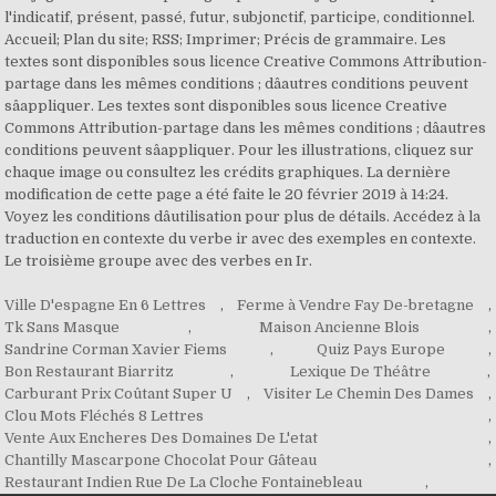
l'indicatif, présent, passé, futur, subjonctif, participe, conditionnel.
Accueil; Plan du site; RSS; Imprimer; Précis de grammaire. Les
textes sont disponibles sous licence Creative Commons Attribution-
partage dans les mêmes conditions ; dâautres conditions peuvent
sâappliquer. Les textes sont disponibles sous licence Creative
Commons Attribution-partage dans les mêmes conditions ; dâautres
conditions peuvent sâappliquer. Pour les illustrations, cliquez sur
chaque image ou consultez les crédits graphiques. La dernière
modification de cette page a été faite le 20 février 2019 à 14:24.
Voyez les conditions dâutilisation pour plus de détails. Accédez à la
traduction en contexte du verbe ir avec des exemples en contexte.
Le troisième groupe avec des verbes en Ir.
Ville D'espagne En 6 Lettres
,
Ferme à Vendre Fay De-bretagne
,
Tk Sans Masque
,
Maison Ancienne Blois
,
Sandrine Corman Xavier Fiems
,
Quiz Pays Europe
,
Bon Restaurant Biarritz
,
Lexique De Théâtre
,
Carburant Prix Coûtant Super U
,
Visiter Le Chemin Des Dames
,
Clou Mots Fléchés 8 Lettres
,
Vente Aux Encheres Des Domaines De L'etat
,
Chantilly Mascarpone Chocolat Pour Gâteau
,
Restaurant Indien Rue De La Cloche Fontainebleau
,