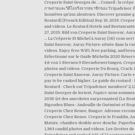
Creperie Saint Georges de … Conseil : la crêpe 
ภาพถ่ายและวิดีโอจริงจากสมาชิกของ Tripadvisor จำ
honnêtes qu'aux alentours. Discover genuine g
Routard) (French Edition) Sep 18, 2019. Creper
and videos. Le Routard Hotels und Restaurants 
27, 2019. Bild von Creperie Saint Sauveur, Aur
… La Crêperie St Michel à Auray (56) vous sert 
Saint Sauveur, Auray Picture: située dans la 
videos. Enjoy free WiFi, free parking, and brea
Sélectionné sur le Guide Michelin 2020 Réserv
4,6 von 5 Sternen 9 Sternebewertungen. Creper
photos and videos. Creperie Du Bourg, Crach: S
Creperie Saint Sauveur, Auray Picture: Carte e
pay to be ranked higher. Le guide du routard -
Routard - Check out Tripadvisor members' 2,12
Saint Georges de lorient, Λοριέντ: nous sommes
2018: (et des anecdotes surprenantes) (Le Routa
Bigouden Blues : Andouille de Guéméné et Roqu
Creperie Chez Renee, Bangor: Adresse recommandé
Creperie Chez Renee. Creperie le Franklin, Au
Matata : chambre double avec douche. Paperbac
1,363 candid photos and videos. Les Grottes de 
Tripadvisor and ranked #31 of 71 restaurants in