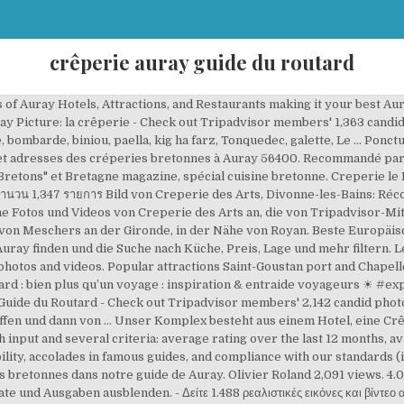
crêperie auray guide du routard
f Auray Hotels, Attractions, and Restaurants making it your best Auray 
uray Picture: la crêperie - Check out Tripadvisor members' 1,363 candi
, bombarde, biniou, paella, kig ha farz, Tonquedec, galette, Le ... Ponc
 et adresses des créperies bretonnes à Auray 56400. Recommandé par le
Bretons" et Bretagne magazine, spécial cuisine bretonne. Creperie le Fr
จำนวน 1,347 รายการ Bild von Creperie des Arts, Divonne-les-Bains: Ré
che Fotos und Videos von Creperie des Arts an, die von Tripadvisor-Mi
en von Meschers an der Gironde, in der Nähe von Royan. Beste Europäis
ray finden und die Suche nach Küche, Preis, Lage und mehr filtern. L
photos and videos. Popular attractions Saint-Goustan port and Chape
tard : bien plus qu’un voyage : inspiration & entraide voyageurs ☀ #
Guide du Routard - Check out Tripadvisor members' 2,142 candid pho
ffen und dann von … Unser Komplex besteht aus einem Hotel, eine C
nput and several criteria: average rating over the last 12 months, avai
bility, accolades in famous guides, and compliance with our standards (
bretonnes dans notre guide de Auray. Olivier Roland 2,091 views. 4.0 o
nd Ausgaben ausblenden. - Δείτε 1.488 ρεαλιστικές εικόνες και βίντεο α