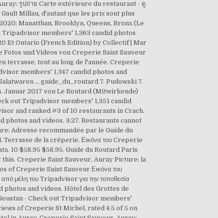
ray: รูปถ่าย Carte extérieure du restaurant - ดู
Gault Millau, d'autant que les prix sont plus
 2020: Manatthan, Brooklyn, Queens, Bronx (Le
ut Tripadvisor members' 1,363 candid photos
 Et Ontario (French Edition) by Collectif | Mar
che Fotos und Videos von Creperie Saint Sauveur
en terrasse, tout au long de l'année. Creperie
advisor members' 1,347 candid photos and
 Salatwaren ... guide_du_routard 7. Pudowski 7.
u. Januar 2017 von Le Routard (Mitwirkende)
eck out Tripadvisor members' 1,351 candid
isor and ranked #3 of 10 restaurants in Crach.
d photos and videos. 3:27. Restaurants cannot
icture: Adresse recommandée par le Guide du
 Terrasse de la crêperie. Εικόνα του Creperie
ata. 10 $58.95 $58.95. Guide du Routard Paris
 this. Creperie Saint Sauveur, Auray Picture: la
s of Creperie Saint Sauveur Εικόνα του
από μέλη του Tripadvisor για την τοποθεσία
d photos and videos. Hôtel des Grottes de
 Goustan - Check out Tripadvisor members'
iews of Creperie St Michel, rated 4.5 of 5 on
otel in Auray. Creperie Saint Sauveur, Auray: