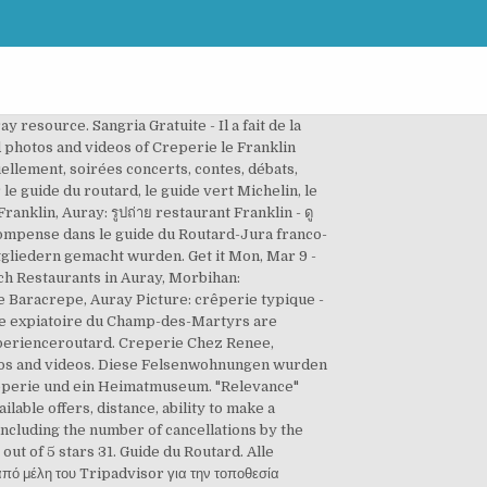
resource. Sangria Gratuite - Il a fait de la
d photos and videos of Creperie le Franklin
tuellement, soirées concerts, contes, débats,
 guide du routard, le guide vert Michelin, le
anklin, Auray: รูปถ่าย restaurant Franklin - ดู
compense dans le guide du Routard-Jura franco-
tgliedern gemacht wurden. Get it Mon, Mar 9 -
ch Restaurants in Auray, Morbihan:
e Baracrepe, Auray Picture: crêperie typique -
lle expiatoire du Champ-des-Martyrs are
experienceroutard. Creperie Chez Renee,
tos and videos. Diese Felsenwohnungen wurden
rêperie und ein Heimatmuseum. "Relevance"
lable offers, distance, ability to make a
including the number of cancellations by the
ut of 5 stars 31. Guide du Routard. Alle
πό μέλη του Tripadvisor για την τοποθεσία