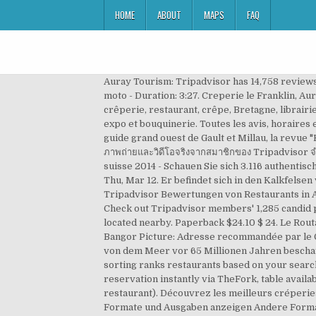
HOME
ABOUT
MAPS
FAQ
Auray Tourism: Tripadvisor has 14,758 reviews o
moto - Duration: 3:27. Creperie le Franklin, A
crêperie, restaurant, crêpe, Bretagne, librairie
expo et bouquinerie. Toutes les avis, horaires
guide grand ouest de Gault et Millau, la revue "
ภาพถ่ายและวิดีโอจริงจากสมาชิกของ Tripadvisor 
suisse 2014 - Schauen Sie sich 3.116 authentis
Thu, Mar 12. Er befindet sich in den Kalkfels
Tripadvisor Bewertungen von Restaurants in Au
Check out Tripadvisor members' 1,285 candid 
located nearby. Paperback $24.10 $ 24. Le Rou
Bangor Picture: Adresse recommandée par le 
von dem Meer vor 65 Millionen Jahren bescha
sorting ranks restaurants based on your search i
reservation instantly via TheFork, table availa
restaurant). Découvrez les meilleurs créperies 
Formate und Ausgaben anzeigen Andere Formate u