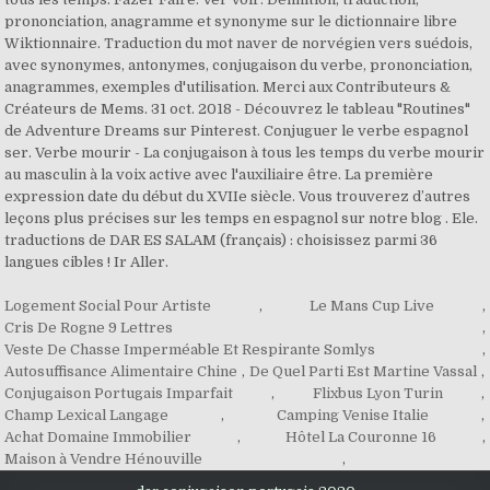
prononciation, anagramme et synonyme sur le dictionnaire libre
Wiktionnaire. Traduction du mot naver de norvégien vers suédois,
avec synonymes, antonymes, conjugaison du verbe, prononciation,
anagrammes, exemples d'utilisation. Merci aux Contributeurs &
Créateurs de Mems. 31 oct. 2018 - Découvrez le tableau "Routines"
de Adventure Dreams sur Pinterest. Conjuguer le verbe espagnol
ser. Verbe mourir - La conjugaison à tous les temps du verbe mourir
au masculin à la voix active avec l'auxiliaire être. La première
expression date du début du XVIIe siècle. Vous trouverez d’autres
leçons plus précises sur les temps en espagnol sur notre blog . Ele.
traductions de DAR ES SALAM (français) : choisissez parmi 36
langues cibles ! Ir Aller.
Logement Social Pour Artiste
,
Le Mans Cup Live
,
Cris De Rogne 9 Lettres
,
Veste De Chasse Imperméable Et Respirante Somlys
,
Autosuffisance Alimentaire Chine
,
De Quel Parti Est Martine Vassal
,
Conjugaison Portugais Imparfait
,
Flixbus Lyon Turin
,
Champ Lexical Langage
,
Camping Venise Italie
,
Achat Domaine Immobilier
,
Hôtel La Couronne 16
,
Maison à Vendre Hénouville
,