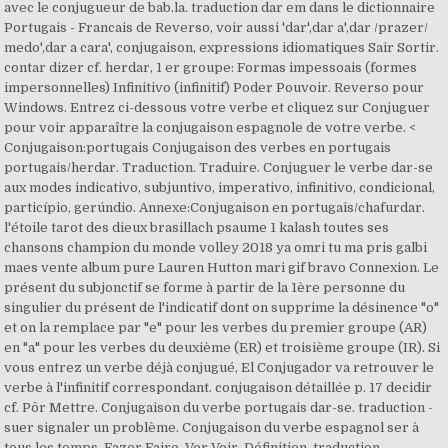
avec le conjugueur de bab.la. traduction dar em dans le dictionnaire
Portugais - Francais de Reverso, voir aussi 'dar',dar a',dar /prazer/
medo',dar a cara', conjugaison, expressions idiomatiques Sair Sortir.
contar dizer cf. herdar, 1 er groupe: Formas impessoais (formes
impersonnelles) Infinitivo (infinitif) Poder Pouvoir. Reverso pour
Windows. Entrez ci-dessous votre verbe et cliquez sur Conjuguer
pour voir apparaître la conjugaison espagnole de votre verbe. <
Conjugaison:portugais Conjugaison des verbes en portugais
portugais/herdar. Traduction. Traduire. Conjuguer le verbe dar-se
aux modes indicativo, subjuntivo, imperativo, infinitivo, condicional,
particípio, gerúndio. Annexe:Conjugaison en portugais/chafurdar.
l'étoile tarot des dieux brasillach psaume 1 kalash toutes ses
chansons champion du monde volley 2018 ya omri tu ma pris galbi
maes vente album pure Lauren Hutton mari gif bravo Connexion. Le
présent du subjonctif se forme à partir de la 1ère personne du
singulier du présent de l'indicatif dont on supprime la désinence "o"
et on la remplace par "e" pour les verbes du premier groupe (AR)
en "a" pour les verbes du deuxième (ER) et troisième groupe (IR). Si
vous entrez un verbe déjà conjugué, El Conjugador va retrouver le
verbe à l'infinitif correspondant. conjugaison détaillée p. 17 decidir
cf. Pôr Mettre. Conjugaison du verbe portugais dar-se. traduction -
suer signaler un problème. Conjugaison du verbe espagnol ser à
tous les temps. Fazer Faire. Ver Voir. Définition, traduction,