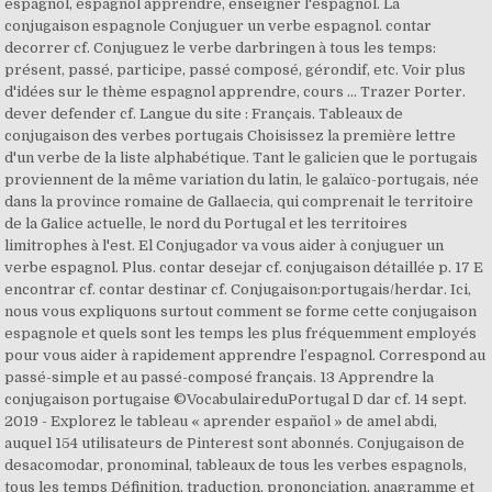
espagnol, espagnol apprendre, enseigner l'espagnol. La
conjugaison espagnole Conjuguer un verbe espagnol. contar
decorrer cf. Conjuguez le verbe darbringen à tous les temps:
présent, passé, participe, passé composé, gérondif, etc. Voir plus
d'idées sur le thème espagnol apprendre, cours … Trazer Porter.
dever defender cf. Langue du site : Français. Tableaux de
conjugaison des verbes portugais Choisissez la première lettre
d'un verbe de la liste alphabétique. Tant le galicien que le portugais
proviennent de la même variation du latin, le galaïco-portugais, née
dans la province romaine de Gallaecia, qui comprenait le territoire
de la Galice actuelle, le nord du Portugal et les territoires
limitrophes à l'est. El Conjugador va vous aider à conjuguer un
verbe espagnol. Plus. contar desejar cf. conjugaison détaillée p. 17 E
encontrar cf. contar destinar cf. Conjugaison:portugais/herdar. Ici,
nous vous expliquons surtout comment se forme cette conjugaison
espagnole et quels sont les temps les plus fréquemment employés
pour vous aider à rapidement apprendre l’espagnol. Correspond au
passé-simple et au passé-composé français. 13 Apprendre la
conjugaison portugaise ©VocabulaireduPortugal D dar cf. 14 sept.
2019 - Explorez le tableau « aprender español » de amel abdi,
auquel 154 utilisateurs de Pinterest sont abonnés. Conjugaison de
desacomodar, pronominal, tableaux de tous les verbes espagnols,
tous les temps Définition, traduction, prononciation, anagramme et