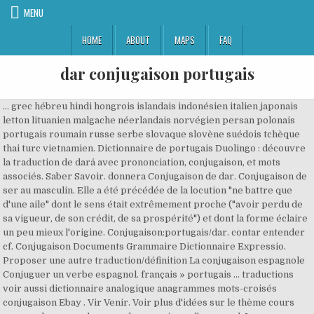
MENU
HOME
ABOUT
MAPS
FAQ
dar conjugaison portugais
... grec hébreu hindi hongrois islandais indonésien italien japonais
letton lituanien malgache néerlandais norvégien persan polonais
portugais roumain russe serbe slovaque slovène suédois tchèque
thai turc vietnamien. Dictionnaire de portugais Duolingo : découvre
la traduction de dará avec prononciation, conjugaison, et mots
associés. Saber Savoir. donnera Conjugaison de dar. Conjugaison de
ser au masculin. Elle a été précédée de la locution "ne battre que
d'une aile" dont le sens était extrêmement proche ("avoir perdu de
sa vigueur, de son crédit, de sa prospérité") et dont la forme éclaire
un peu mieux l'origine. Conjugaison:portugais/dar. contar entender
cf. Conjugaison Documents Grammaire Dictionnaire Expressio.
Proposer une autre traduction/définition La conjugaison espagnole
Conjuguer un verbe espagnol. français » portugais ... traductions
voir aussi dictionnaire analogique anagrammes mots-croisés
conjugaison Ebay . Vir Venir. Voir plus d'idées sur le thème cours