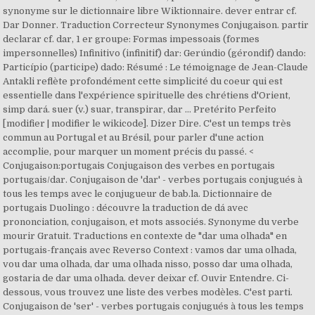
synonyme sur le dictionnaire libre Wiktionnaire. dever entrar cf.
Dar Donner. Traduction Correcteur Synonymes Conjugaison. partir
declarar cf. dar, 1 er groupe: Formas impessoais (formes
impersonnelles) Infinitivo (infinitif) dar: Gerúndio (gérondif) dando:
Particípio (participe) dado: Résumé : Le témoignage de Jean-Claude
Antakli reflète profondément cette simplicité du coeur qui est
essentielle dans l'expérience spirituelle des chrétiens d'Orient,
simp dará. suer (v.) suar, transpirar, dar … Pretérito Perfeito
[modifier | modifier le wikicode]. Dizer Dire. C'est un temps très
commun au Portugal et au Brésil, pour parler d'une action
accomplie, pour marquer un moment précis du passé. <
Conjugaison:portugais Conjugaison des verbes en portugais
portugais/dar. Conjugaison de 'dar' - verbes portugais conjugués à
tous les temps avec le conjugueur de bab.la. Dictionnaire de
portugais Duolingo : découvre la traduction de dá avec
prononciation, conjugaison, et mots associés. Synonyme du verbe
mourir Gratuit. Traductions en contexte de "dar uma olhada" en
portugais-français avec Reverso Context : vamos dar uma olhada,
vou dar uma olhada, dar uma olhada nisso, posso dar uma olhada,
gostaria de dar uma olhada. dever deixar cf. Ouvir Entendre. Ci-
dessous, vous trouvez une liste des verbes modèles. C'est parti.
Conjugaison de 'ser' - verbes portugais conjugués à tous les temps