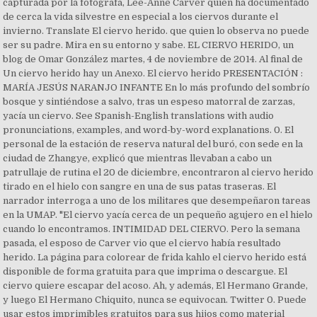
capturada por la fotógrafa, Lee-Anne Carver quien ha documentado
de cerca la vida silvestre en especial a los ciervos durante el
invierno. Translate El ciervo herido. que quien lo observa no puede
ser su padre. Mira en su entorno y sabe. EL CIERVO HERIDO, un
blog de Omar González martes, 4 de noviembre de 2014. Al final de
Un ciervo herido hay un Anexo. El ciervo herido PRESENTACIÓN :
MARÍA JESÚS NARANJO INFANTE En lo más profundo del sombrío
bosque y sintiéndose a salvo, tras un espeso matorral de zarzas,
yacía un ciervo. See Spanish-English translations with audio
pronunciations, examples, and word-by-word explanations. 0. El
personal de la estación de reserva natural del buró, con sede en la
ciudad de Zhangye, explicó que mientras llevaban a cabo un
patrullaje de rutina el 20 de diciembre, encontraron al ciervo herido
tirado en el hielo con sangre en una de sus patas traseras. El
narrador interroga a uno de los militares que desempeñaron tareas
en la UMAP. "El ciervo yacía cerca de un pequeño agujero en el hielo
cuando lo encontramos. INTIMIDAD DEL CIERVO. Pero la semana
pasada, el esposo de Carver vio que el ciervo había resultado
herido. La página para colorear de frida kahlo el ciervo herido está
disponible de forma gratuita para que imprima o descargue. El
ciervo quiere escapar del acoso. Ah, y además, El Hermano Grande,
y luego El Hermano Chiquito, nunca se equivocan. Twitter 0. Puede
usar estos imprimibles gratuitos para sus hijos como material