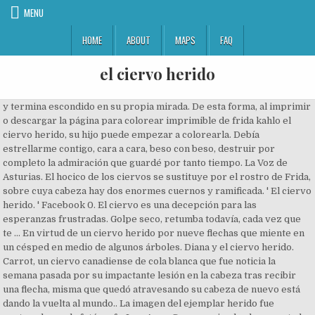
MENU
HOME
ABOUT
MAPS
FAQ
el ciervo herido
y termina escondido en su propia mirada. De esta forma, al imprimir
o descargar la página para colorear imprimible de frida kahlo el
ciervo herido, su hijo puede empezar a colorearla. Debía
estrellarme contigo, cara a cara, beso con beso, destruir por
completo la admiración que guardé por tanto tiempo. La Voz de
Asturias. El hocico de los ciervos se sustituye por el rostro de Frida,
sobre cuya cabeza hay dos enormes cuernos y ramificada. ' El ciervo
herido. ' Facebook 0. El ciervo es una decepción para las
esperanzas frustradas. Golpe seco, retumba todavía, cada vez que
te … En virtud de un ciervo herido por nueve flechas que miente en
un césped en medio de algunos árboles. Diana y el ciervo herido.
Carrot, un ciervo canadiense de cola blanca que fue noticia la
semana pasada por su impactante lesión en la cabeza tras recibir
una flecha, misma que quedó atravesando su cabeza de nuevo está
dando la vuelta al mundo.. La imagen del ejemplar herido fue