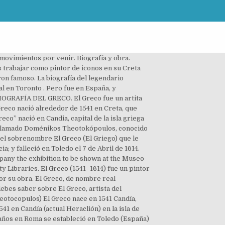
ue retrató el alma de Toledo. Durante su juventud, con aproximadamente 20 años, El Greco viajó a Venecia y estudió de la mano de Tiziano, quien fue uno de los pintores más famosos de la época. Vida del pintor el Greco (1541-1614), encarnado por Nick Ashdon, desde sus primeros éxitos como pintor de iconos en Creta hasta su actividad como pintor de retablos y retratos en Toledo. Recoge el presente volumen las conferencias pronunciadas en el año 2002 dentro del ciclo El Greco. Biografía Nuestro artista se llama “El Greco,” pero su nombre real es “Doménikos Theotokópoulos.” El Greco nació en Crete, Greece, y en el 1541. EL GRECO . La obra de El Greco, Doménico Theotocopoulos, es una caso único en la Historia de la pintura. Biografia de El Greco Figuras del Arte Español y Su Obra Artistica El Greco: De religión y pasión. El Greco nació alrededor de 1541 en Creta, que entonces era parte de la República de Venecia. BIOGRAFÍA: El verdadero nombre de el Greco es Doménikos Theotokópoulos Greco era el apodo por el que le conocian. Ruiz Gómez, Leticia, El Greco en el Museo Nacional del Prado. Biografía del Greco. Es de nacionalidad Griega, el Greco en realidad es un sobrenombre y su verdadero nombre es Doménikos Theotocopulos. Los últimos -- Revista de Libros Con motivo de la Conmemoración del IV Centenario de la muerte del pintor, ... Felipe II: la biografía definitiva. Cualquier persona sin tener muchos conocimientos artísticos puede identificar su inconfundible estilo. Allí le empezaron a llamar “El Greco”. El Greco acabaría trabajando bajo el influjo del manierismo, del que el artista realizó una interpretación autónoma y propia, que dotó de una seña de identidad a sus cuadros. En 1577, el Greco inició su carrera en Toledo con el encargo -junto al Expolio de la catedral- del diseño de los tres retablos de la capilla mayor de la iglesia de los cistercienses de Santo Domingo el Antiguo. Multiexpresiones Históricas 5,340 views. Añade tu respuesta y gana puntos. Luego, El Greco viajó a la Venicia, Italia a estudiar con Titian cuando él estaba en sus viente años. El Greco, alma y luz universales - Capítulo 5: El entierro del Conde Orgaz - Duration: 26 ... Biografía. Greco también se involucró en la resistencia y fue hecha prisionera aunque no fue deportada debido a su corta edad. Descendiente de una próspera familia. El caballero de la mano en el pecho: En 1566 el Greco se traslada a Venecia y se convierte en alumno de Tiziano. Ezra Gilbert; 0; 909; 78; El Greco fue un artista griego cuya pintura y escultura ayudaron a definir el Renaci