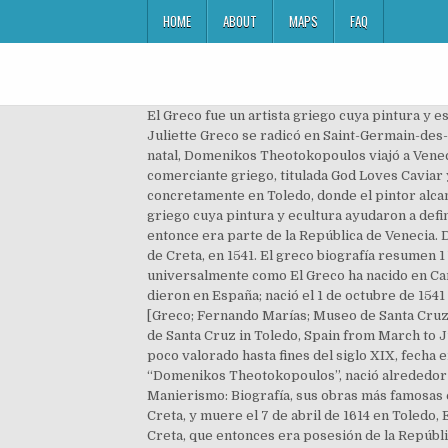
HOME
ABOUT
MAPS
FAQ
El Greco fue un artista griego cuya pintura y escultura ayudaron a definir el Renacimiento español e influir en varios movimientos por venir. Biografía y obra. Juliette Greco se radicó en Saint-Germain-des-Prés, en 1946 después de que su madre se trasladara a Indochina. Tras trabajar como pintor de iconos en su Creta natal, Domenikos Theotokopoulos viajó a Venecia y Roma, y en 1577 llegó a Toledo, donde pintó las obras que le hicieron famoso. La biografía del legendario comerciante griego, titulada God Loves Caviar y dirigida por Yannis Smaragdis, ha sido presentada en estreno mundial en Toronto . Pero fue en España, y concretamente en Toledo, donde el pintor alcanzó su madurez y realizó las obras más emblemáticas de su carrera. BIOGRAFÍA DEL GRECO. El Greco fue un artita griego cuya pintura y ecultura ayudaron a definir el Renacimiento epañol e influir en vario movimiento por venir.El Greco nació alrededor de 1541 en Creta, que entonce era parte de la República de Venecia. Domennikos Theottokopulus a quien sus contemporáneos llamaban “Greco” nació en Candia, capital de la isla griega de Creta, en 1541. El greco biografía resumen 1 Ver respuesta nirinwer está esperando tu ayuda. Biografía: El pintor llamado Doménikos Theotokópoulos, conocido universalmente como El Greco ha nacido en Candía en 1541. Doménikos Theotokópoulos conocido mundialmente por el sobrenombre El Greco (El Griego) que le dieron en España; nació el 1 de octubre de 1541 en la isla de Creta, que entonces era posesión de la República de Venecia; y falleció en Toledo el 7 de Abril de 1614. [Greco; Fernando Marías; Museo de Santa Cruz (Toledo, Spain),;] -- El Greco of Toledo is the catalogue that will accompany the exhibition to be shown at the Museo de Santa Cruz in Toledo, Spain from March to June 2014, to mark the 400th anniversary of El Greco's ... USD University Libraries. El Greco (1541- 1614) fue un pintor poco valorado hasta fines del siglo XIX, fecha en que los modernistas y la generación del 98 se interesaron por él y por su obra. El Greco, de nombre real “Domenikos Theotokopoulos”, nació alrededor del año 1541 en la isla de Creta. 19-ene-2018 - Un resumen con lo que debes saber sobre El Greco, artista del Manierismo: Biografía, sus obras más famosas e influencia en la historia del arte. BIOGRAFÍA El greco (Domenikos Theotocopulos) El Greco nace en 1541 Candía, Creta, y muere el 7 de abril de 1614 en Toledo, España. dagerymvalentina dagerymvalentina nació el 1 de octubre de 1541 en Candía (actual Heraclión) en la isla de Creta, que entonces era posesión de la República de Venecia. Hasta los 26 años vivió en Creta.Tras una estancia de 7 años en Roma se estableció en Toledo (España) por invitación de Diego de Castilla quién le pidió una obra de arte para la iglesia de Santo Domingo. Su soberbia acabó con sus ilusiones. 4:33 . Nacido en Nueva York en 1953, José Luis Greco es el hijo de los bailarines José Greco y Nila Amparo, y sobrino de la diva del Metropolit