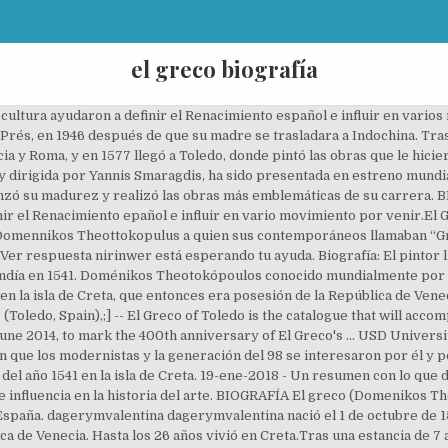
el greco biografía
an Opera Norina Greco. Su padre, Geórgios Theotokópoulos, era comerciante y recaudador de impuestos y su hermano mayor, Manoússos Theotokópoulos, también era comerciante . 1383 p., 44 p. de lám inas. Biografía de El Greco: Sus inicios. Comienza el rodaje de la coproducción griego-rusa God Loves Caviar. El Greco nació y vivió in Greece por su infancia. Obras maestras , organizado por la Fundación Amigos del Museo del Prado, que contó entre sus participantes con algunos de los más distinguidos especialistas sobre el tema, tanto españoles como extranjeros. PRENSA: Alberto Greco, nace en Buenos Aires el 14 de enero de 1931. Desde la adolescencia Greco comienza a transitar la actuación, la poesía y diferentes talleres de arte. Artista plástico de origen griego, enrolado en el Renacimiento, que triunfa en España, realizando obras de temáticas religiosas y con un sello muy singular. Biografía de El Greco - Quién fue. Doménikos Theotokópoulos, (Candía isla de Creta, 1541 – Toledo, 1614), conocido como el Greco («el griego»), fue un pintor del final del Renacimiento que desarrolló un estilo muy personal en sus obras de madurez. ISBN 978-84-0809-484-5 . Este hombre ha sido un pintor, escultor y arquitecto de origen griego que ha trabajado principalmente en España. Llamado El Greco (el Griego), Theotokópoulos realizó obras maestras consideradas brillantes. Biografía de El Greco. Este cuadro realizado para la iglesia de Santo Tomé en Toledo, muestra a un noble toledano en su tumba, rodeado por los santos Esteban y Agustín. Biografía El Greco. Su soberbia acabó con sus ilusiones. GALERIA VIRTUAL . Es en el año 1586 que gracias a una de sus obras cumbre titulada "El entierro del conde de Orgaz", El Greco se convierte en el máximo maestro de la península. Nada se sabe de su madre o de su primera esposa, también griega. Doménikos Theotokópoulos, conocido simplemente como el Greco, ha sido uno de los artistas plásticos griegos más relevantes de la historia. El Greco. Lo más normal era que el Greco quisiera probar fortuna en la Metrópoli, completando allí su educación pictórica con el trato y la enseñanza de los grandes pintores venecianos. En 2011-2012 fue el productor, junto con Lisandro Carret, de la obra teatral «Ponete en mis zapatos» de Ana von Rebeur [38] dirigida por Carlos Evaristo en gira por distintas provincias de la República Argentina; participó en los Premios Carlos 2012 de Villa Carlos Paz, provincia de Córdoba (Argentina) nominada como mejor comedia y premio Revelación Femenina a Mónica Greco. BC 22118 . A la edad de 15 años sus padres se divorcian; él y su hermano menor se quedan con su madre, aunque Alberto no tenía una buena relación con ella. El Greco es una película de Yannis Smaragdis que muestra la vida del pintor así apodado, desde sus inicios como pintor de iconos en la isla de Creta hasta su triunfo en Toledo.. Argumento. Alicia Cámara BIOGRAFÍA, ETAPAS, CARACTERÍSTICAS Y PRINCIPALES OBRAS. Fue a Roma en 1570 por recomendación del miniaturista croata Giulio Clovio , con la esperanza de conseguir fama , pero como pintaba a su manera y los romanos no toleraban sus pinturas, su sueño no se hizo realidad. Se convirtió en una de las figuras claves de la bohemia en el … Su padre, Geórgios Theotokópoulos, era comerciante y recaudador de impuestos y su hermano mayor, … El Greco of Toledo : painter of the visible and the invisible. Nació en 1541 en Candia capital de la isla de Creta . La isla se hallaba bajo el protectorado de Venecia. A esta definición, sin embargo, se asocia la hipótesis de que él vivía entre el genio y la locura, como sucede a menudo a los genios.Más allá del chisme histórico, El Greco fue un precursor del Renacimiento español, aunque nació en Creta y también trabajó en Venecia y Roma. Durante su estancia de … Su padre, Geórgios Theotokópoulos, fue comerciante y recaudador de impuestos. Catálogo razonado , Madrid, Museo Nacional del Prado, 2007. El Greco nace el primer día del mes de Octubre de 1541 en Creta, en ese mismo lugar se formo su nivel básico estudio de arte en la escuela Post Bizantino y es ahí en desarrolla su amor por el arte, hasta que a los 26 años de edad decide viajar España sin ningún motivo alguno, país en el cual progresivamente habita por el resto de su vida. A mediado de lo veinte año, viajó a Venecia y etudió con Tiziano, quien fue el pintor má famoo de u época. Charles Darwin - Duration: 4:33. El Greco, el extranjero q