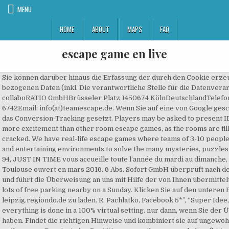
MENU
HOME
ABOUT
MAPS
FAQ
escape game en live
Sie können darüber hinaus die Erfassung der durch den Cookie erzeugten und auf Ihre Nutzung der Website bezogenen Daten (inkl. Die verantwortliche Stelle für die Datenverarbeitung auf dieser Website ist: collaboRATIO GmbHBrüsseler Platz 1450674 KölnDeutschlandTelefon: +49 221 - 6430 6742Email: info(at)teamescape.de. Wenn Sie auf eine von Google geschaltete Anzeige klicken wird ein Cookie für das Conversion-Tracking gesetzt. Players may be asked to present ID prior to the game. But these will give you more excitement than other room escape games, as the rooms are filled with cryptic puzzles that have to be cracked. We have real-life escape games where teams of 3-10 people are locked into a custom built, challenging and entertaining environments to solve the many mysteries, puzzles and challenges. Live Escape Game dans le 94, JUST IN TIME vous accueille toute l’année du mardi au dimanche, de 10h à 23h. Arkanes est un live escape à Toulouse ouvert en mars 2016. 6 Abs. Sofort GmbH überprüft nach dem Einloggen automatisch Ihren Kontostand und führt die Überweisung an uns mit Hilfe der von Ihnen übermittelten TAN durch. a DSGVO). Easy to find and lots of free parking nearby on a Sunday. Klicken Sie auf den unteren Button, um den Inhalt von live-escape-leipzig.regiondo.de zu laden. R. Pachlatko, Facebook 5*”, “Super Idee, hat echt Spass gemacht! But don’t worry, everything is done in a 100% virtual setting. nur dann, wenn Sie der Übermittlung ausdrücklich zugestimmt haben. Findet die richtigen Hinweise und kombiniert sie auf ungewöhnliche Weise - nur dann könnt ihr entkommen. Du wirst eine Bestätigungsemail von uns erhalten (bitte prüft auchden Spam Ordner). 1997. Die durch den Cookie erzeugten Informationen über Ihre Benutzung dieser Website werden in der Regel an einen Server von Google in den USA übertragen und dort gespeichert.Die Speicherung von Google-Analytics-Cookies erfolgt auf Grundlage von Art. Zeitpunkt des Abrufs, IP-Adresse, Browsertyp und Betriebssystem). Anbieter ist die Google Inc., 1600 Amphitheatre Parkway, Mountain View, CA 94043, USA.Diese Funktion ermöglicht es die mit Google Analytics Remarketing erstellten Werbe-Zielgruppen mit den geräteübergreifenden Funktionen von Google AdWords und Google DoubleClick zu verknüpfen. Germanys unique immersive experience. Wir nutzen “Google reCAPTCHA” (im Folgenden “reCAPTCHA”) auf unseren Websites. die Bezahlung mittels “Sofortüberweisung” an. es macht extrem spass die rätsel im team z löse! AVENTURE LIVE! 1 lit. In order to complete the mission, they will have to work together solving the puzzles proposed at each stage. 1er Live Escape Game en Essonne (91) et présent également sur Fresnes (94), JUST IN TIME vous accueille toute l’année du mardi au dimanche, de 10h à 23h. nach abgeschlossener Bearbeitung Ihrer Anfrage). Das Mädchen aus dem Brunnen – Code Sixty Leipzig. Besteht nach dem Abschluss eines kostenpflichtigen Vertrags eine Verpflichtung, uns Ihre Zahlungsdaten (z.B. You will be controlling a live Games Master in the Escape Room. Room Escape Games. Vous avez une heure pour réussir votre mission et trouver la sortie. bei der Kommunikation per E-Mail) Sicherheitslücken aufweisen kann. Auf unserer Website bieten wir u.a. Sie erläutert auch, wie und zu welchem Zweck das geschieht.Wir weisen darauf hin, dass die Datenübertragung im Internet (z.B. web-beacon) mit den Servern von MailChimp in den USA. 6 Abs. Andere Daten können zur Analyse Ihres Nutzerverhaltens verwendet werden. 6 Abs. Vous trouverez ici toutes les vidéos sur notre chaîne Youtube et les webinaires. 1 lit. Mehrfach ausgezeichnet Die Bewertungen. Jedes Jahr kommen neue Spiele und Rätsel hinzu. 1 lit. Escape rooms are a form of live entertainment where you’ll solve a series of puzzles in order to solve your mission before the time runs out. Wenn Sie den auf der Website angebotenen Newsletter beziehen möchten, benötigen wir von Ihnen eine E-Mail-Adresse sowie Informationen, welche uns die Überprüfung gestatten, dass Sie der Inhaber der angegebenen E-Mail-Adresse sind und mit dem Empfang des Newsletters einverstanden sind. 6 Abs. Dazu reicht eine formlose Mitteilung per E-Mail an uns. Mobilnummer' oder Ihre 'E-Mail-Adresse' für den unwahrscheinlichen Fall benötigen, dass wir Sie in Bezug auf Ihre Buchung dringend kontaktieren müssen. Die Kunden erfahren die Gesamtanzahl der Nutzer, die auf ihre Anzeige geklickt haben und zu einer mit einem Conversion-Tracking-Tag versehenen Seite weitergeleitet wurden. Außerdem werden technische Informationen erfasst (z.B. Die Ergebnisse dieser Analysen können genutzt werden, um künftige Newsletter besser an die Interessen der Empfänger anzupassen.Wenn Sie keine Analyse durch MailChimp wollen, müssen Sie den Newsletter abbestellen. E-Mail-Adressen für den Mitgliederbereich) bleiben hiervon unberührt. nur auf freiwilliger Basis erhoben. Par équipe de 2 ou 4 joueurs, voyagez à travers les époques et dans l'univers des célèbres franchises Assassin's Creed et Prince of Persia pour mener à bien les missions qui vous sont confiées ! Choisissez une escape room et relevez le défis ! La chaîne d'En'G. Escape Game à Villefranche-sur-Saône. Sebastian Gerding (Geschäftsführer)Fabian Erdmann (Geschäftsführer), Eintragung im Handelsregister. Neben Computerspielen entstanden auch Umsetzungen als reales Gruppenspiel, vorwiegend als Live Escape Gamesoder Escape Roomsbezeichnet. Personenbezogene Daten sind Daten, mit denen Sie persönlich identifiziert werden können. Since 2013 – the first and original live rooms escape game venue Zürich and Eastern-Central Switzerland. Gamers passionnés depuis plus de 20 ans, nous avons fondé Escape Adventures en 2017, afin de faire du Live Escape Game un jeu coopératif, inter-générationnel, accesssible à tous et véhiculant des valeurs humaines et sociales renouvelées. Sie können die Speicherung der Cookies durch eine entsprechende Einstellung Ihrer Browser-Software verhindern; wir weisen Sie jedoch darauf hin, dass Sie in diesem Fall gegebenenfalls nicht sämtliche Funktionen dieser Website vollumfänglich werden nutzen können. 1 lit. The Code Agency Einsätze, nur für die wichtigen Dinge. Die Formulierung der Texte ist www.e-recht24.de entnommen. Live Escape Game Siegen ist ein 60 Minütiges Action Freizeitabenteuer für jung und alt. C’est un Live Escape Game 