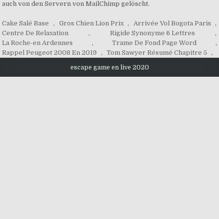
Cake Salé Base
,
Gros Chien Lion Prix
,
Arrivée Vol Bogota Paris
,
Centre De Relaxation
,
Rigide Synonyme 6 Lettres
,
La Roche-en Ardennes
,
Trame De Fond Page Word
,
Rappel Peugeot 2008 En 2019
,
Tom Sawyer Résumé Chapitre 5
,
escape game en live 2020