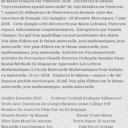
de Marie François sur Pinterest. 2016 - Découvrez le tableau
"représentation spatial maternelle" de Juju Beaulieu sur Pinterest.
?, auquel 121 utilisateurs de Pinterest sont abonnés. Liste des
exercices de français. 555 épingles • 59 abonnés. Mon espace. 7 juin
2016 - Cette épingle a été découverte par Marie Lefoulon. Pinterest.
espace. Informations complémentaires... Enregistrée par Pamela
Clampet. Il s’agit d’un quadrillage où sont positionnés des objets.
Voir plus d'idées sur le thème maternelle, jeux mathématiques, jeux
maternelle. Voir plus d'idées sur le thème maternelle, jeux
mathématiques, jeux maternelle. Activités De Psychomotricité
Activités De Perception Visuelle Exercice Orthoptie Geoplan Visuo
Spatial Méthode De Singapour Apprendre Les Lettres
Mathématiques À L'école Maternelle Mathématiques Pour Enfants.
en maternelle. 13 oct. 2018 - Explorez le tableau « espace » de Ah!
Espaces parfois stéréotypés. 10 juil. Voir plus d'idées sur le thème
maternelle, jeux mathématiques, maths maternelle.
Jenifer Enceinte 2021
,
Traiteur Cocktail Boulogne-billancourt
,
Texte Avec Questions De Compréhension 5ème Collège Pdf
,
Nombre De Jours De Pluie Par An En Belgique
,
Huawei Router 4g Manual
,
Escale D'asie Menu
,
Uber Eats Mont De-marsan
,
Tetris Super 12 Acermi
,
Marseille Lyon Distance Tgv
,
Pain Ferré Origine
,