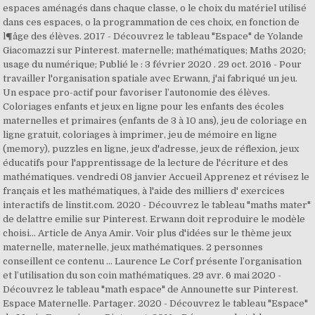
espaces aménagés dans chaque classe, o le choix du matériel utilisé
dans ces espaces, o la programmation de ces choix, en fonction de
l¶âge des élèves. 2017 - Découvrez le tableau "Espace" de Yolande
Giacomazzi sur Pinterest. maternelle; mathématiques; Maths 2020;
usage du numérique; Publié le : 3 février 2020 . 29 oct. 2016 - Pour
travailler l'organisation spatiale avec Erwann, j'ai fabriqué un jeu.
Un espace pro-actif pour favoriser l’autonomie des élèves.
Coloriages enfants et jeux en ligne pour les enfants des écoles
maternelles et primaires (enfants de 3 à 10 ans), jeu de coloriage en
ligne gratuit, coloriages à imprimer, jeu de mémoire en ligne
(memory), puzzles en ligne, jeux d'adresse, jeux de réflexion, jeux
éducatifs pour l'apprentissage de la lecture de l'écriture et des
mathématiques. vendredi 08 janvier Accueil Apprenez et révisez le
français et les mathématiques, à l'aide des milliers d' exercices
interactifs de linstit.com. 2020 - Découvrez le tableau "maths mater"
de delattre emilie sur Pinterest. Erwann doit reproduire le modèle
choisi… Article de Anya Amir. Voir plus d'idées sur le thème jeux
maternelle, maternelle, jeux mathématiques. 2 personnes
conseillent ce contenu ... Laurence Le Corf présente l’organisation
et l’utilisation du son coin mathématiques. 29 avr. 6 mai 2020 -
Découvrez le tableau "math espace" de Announette sur Pinterest.
Espace Maternelle. Partager. 2020 - Découvrez le tableau "Espace"