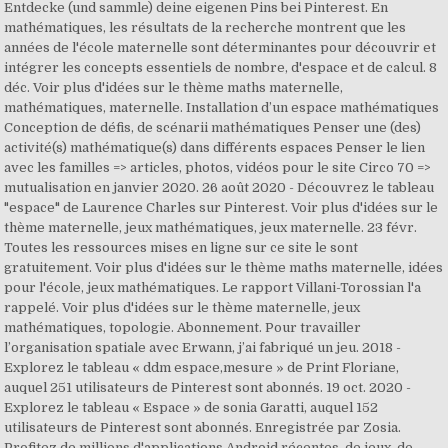
Entdecke (und sammle) deine eigenen Pins bei Pinterest. En
mathématiques, les résultats de la recherche montrent que les
années de l'école maternelle sont déterminantes pour découvrir et
intégrer les concepts essentiels de nombre, d'espace et de calcul. 8
déc. Voir plus d'idées sur le thème maths maternelle,
mathématiques, maternelle. Installation d’un espace mathématiques
Conception de défis, de scénarii mathématiques Penser une (des)
activité(s) mathématique(s) dans différents espaces Penser le lien
avec les familles => articles, photos, vidéos pour le site Circo 70 =>
mutualisation en janvier 2020. 26 août 2020 - Découvrez le tableau
"espace" de Laurence Charles sur Pinterest. Voir plus d'idées sur le
thème maternelle, jeux mathématiques, jeux maternelle. 23 févr.
Toutes les ressources mises en ligne sur ce site le sont
gratuitement. Voir plus d'idées sur le thème maths maternelle, idées
pour l'école, jeux mathématiques. Le rapport Villani-Torossian l'a
rappelé. Voir plus d'idées sur le thème maternelle, jeux
mathématiques, topologie. Abonnement. Pour travailler
l’organisation spatiale avec Erwann, j’ai fabriqué un jeu. 2018 -
Explorez le tableau « ddm espace,mesure » de Print Floriane,
auquel 251 utilisateurs de Pinterest sont abonnés. 19 oct. 2020 -
Explorez le tableau « Espace » de sonia Garatti, auquel 152
utilisateurs de Pinterest sont abonnés. Enregistrée par Zosia.
Profitez de millions d'applications Android récentes, de jeux, de