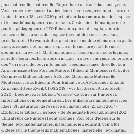
jeux maternelle, maternelle. Reproduire un tracé dans une grille.
Vous trouverez dans cet article les ressources présentées lors de
l'animation du 28 avril 2010 portant sur la structuration de l'espace
et les mathématiques en maternelle. Ce dossier thématique créé
par les pédagogues de TFO Éducation permet l’exploration des
termes reliés au sens de l’espace (devant/derrière, sous/sur,
près/loin, etc.) Erwann doit reproduire le modèle choisi sur sa grille
vierge. espaces et formes, espace et forme au cycle 1 formes,
géométire au cycle 1, Mathématiques à l'école maternelle, logique,
activités logiques, histoires en images, trouver l'intrus, memory, jeu
des 7 erreurs, découvrir le monde, reconnaissance de collection
Apprentissage Des Formes Matériel Éducatif Montessori Activités
Cognitives Mathématiques À L'école Maternelle Maternelle
Montessori Jeux Educatif Pour Enfant Jeux À Fabriquer Enfants
Apprenant Jeux Eveil. 01.03.2018 - vvv hat diesen Pin entdeckt.
2020 - Découvrez le tableau "espace" de Tony sur Pinterest.
Informations complémentaires... Les utilisateurs aiment aussi ces
idées. Structuration de l'espace en maternelle. 21 août 2017 -
Explorez le tableau « espace » de Bénédicte Boucaud, auquel 202
utilisateurs de Pinterest sont abonnés. Voir plus d'idées sur le
thème jeux mathématiques, maternelle, jeu educatif. Voir plus
d'idées sur le thème jeux mathématiques, maternelle, jeux maths.