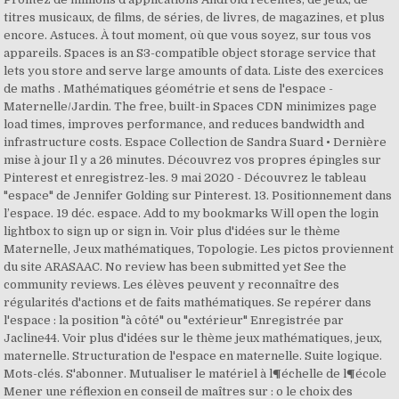
titres musicaux, de films, de séries, de livres, de magazines, et plus
encore. Astuces. À tout moment, où que vous soyez, sur tous vos
appareils. Spaces is an S3-compatible object storage service that
lets you store and serve large amounts of data. Liste des exercices
de maths . Mathématiques géométrie et sens de l'espace -
Maternelle/Jardin. The free, built-in Spaces CDN minimizes page
load times, improves performance, and reduces bandwidth and
infrastructure costs. Espace Collection de Sandra Suard • Dernière
mise à jour Il y a 26 minutes. Découvrez vos propres épingles sur
Pinterest et enregistrez-les. 9 mai 2020 - Découvrez le tableau
"espace" de Jennifer Golding sur Pinterest. 13. Positionnement dans
l’espace. 19 déc. espace. Add to my bookmarks Will open the login
lightbox to sign up or sign in. Voir plus d'idées sur le thème
Maternelle, Jeux mathématiques, Topologie. Les pictos proviennent
du site ARASAAC. No review has been submitted yet See the
community reviews. Les élèves peuvent y reconnaître des
régularités d'actions et de faits mathématiques. Se repérer dans
l'espace : la position "à côté" ou "extérieur" Enregistrée par
Jacline44. Voir plus d'idées sur le thème jeux mathématiques, jeux,
maternelle. Structuration de l'espace en maternelle. Suite logique.
Mots-clés. S'abonner. Mutualiser le matériel à l¶échelle de l¶école
Mener une réflexion en conseil de maîtres sur : o le choix des