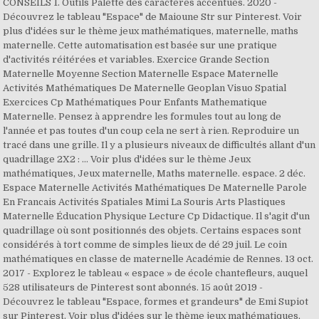
CONSEILS 1. Outils Palette des caractères accentués. 2020 -
Découvrez le tableau "Espace" de Maioune Str sur Pinterest. Voir
plus d'idées sur le thème jeux mathématiques, maternelle, maths
maternelle. Cette automatisation est basée sur une pratique
d'activités réitérées et variables. Exercice Grande Section
Maternelle Moyenne Section Maternelle Espace Maternelle
Activités Mathématiques De Maternelle Geoplan Visuo Spatial
Exercices Cp Mathématiques Pour Enfants Mathematique
Maternelle. Pensez à apprendre les formules tout au long de
l'année et pas toutes d'un coup cela ne sert à rien. Reproduire un
tracé dans une grille. Il y a plusieurs niveaux de difficultés allant d'un
quadrillage 2X2 : … Voir plus d'idées sur le thème Jeux
mathématiques, Jeux maternelle, Maths maternelle. espace. 2 déc.
Espace Maternelle Activités Mathématiques De Maternelle Parole
En Francais Activités Spatiales Mimi La Souris Arts Plastiques
Maternelle Éducation Physique Lecture Cp Didactique. Il s'agit d'un
quadrillage où sont positionnés des objets. Certains espaces sont
considérés à tort comme de simples lieux de dé 29 juil. Le coin
mathématiques en classe de maternelle Académie de Rennes. 13 oct.
2017 - Explorez le tableau « espace » de école chantefleurs, auquel
528 utilisateurs de Pinterest sont abonnés. 15 août 2019 -
Découvrez le tableau "Espace, formes et grandeurs" de Emi Supiot
sur Pinterest. Voir plus d'idées sur le thème jeux mathématiques,