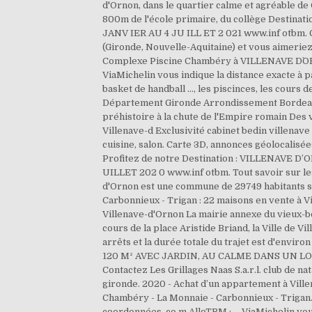
d'Ornon, dans le quartier calme et agréable de
800m de l'école primaire, du collège Destinat
JANV IER AU 4 JU ILL ET 2 021 www.inf otbm. G
(Gironde, Nouvelle-Aquitaine) et vous aimeriez
Complexe Piscine Chambéry à VILLENAVE D`ORNO
ViaMichelin vous indique la distance exacte à p
basket de handball ..., les piscinces, les cour
Département Gironde Arrondissement Bordeaux
préhistoire à la chute de l'Empire romain Des 
Villenave-d Exclusivité cabinet bedin villenav
cuisine, salon. Carte 3D, annonces géolocalisé
Profitez de notre Destination : VILLENAVE D’O
UILLET 202 0 www.inf otbm. Tout savoir sur le
d'Ornon est une commune de 29749 habitants su
Carbonnieux - Trigan : 22 maisons en vente à V
Villenave-d'Ornon La mairie annexe du vieux-bo
cours de la place Aristide Briand, la Ville de 
arrêts et la durée totale du trajet est d
120 M² AVEC JARDIN, AU CALME DANS UN LO
Contactez Les Grillages Naas S.a.r.l. club de na
gironde. 2020 - Achat d’un appartement à Vill
Chambéry - La Monnaie - Carbonnieux - Trigan. 1
coordonnées. co m AlloTBM : … ViaMichelin vou