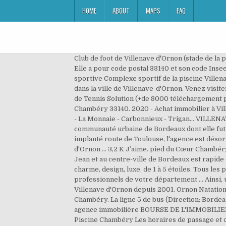
HOME
ABOUT
MAPS
FAQ
Club de foot de Villenave d'Ornon (stade de la p
Elle a pour code postal 33140 et son code Insee
sportive Complexe sportif de la piscine Villen
dans la ville de Villenave-d'Ornon. Venez visit
de Tennis Solution (+de 8000 téléchargement pou
Chambéry 33140. 2020 - Achat immobilier à Vil
- La Monnaie - Carbonnieux - Trigan… VILLENAVE
communauté urbaine de Bordeaux dont elle fut m
implanté route de Toulouse, l'agence est déso
d'Ornon … 3,2 K J’aime. pied du Cœur Chambéry o
Jean et au centre-ville de Bordeaux est rapide
charme, design, luxe, de 1 à 5 étoiles. Tous l
professionnels de votre département … Ainsi, u
Villenave d'Ornon depuis 2001. Ornon Natation e
Chambéry. La ligne 5 de bus (Direction: Bordea
agence immobilière BOURSE DE L'IMMOBILIER 
Piscine Chambéry Les horaires de passage et d