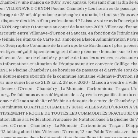
 Chambéry, une maison de 90m² avec garage, jouissant d'un jardin de 42
ion : VILLENAVE D’ORNON Piscine Chambéry Les horaires de passage et 
arage de 25 m², dépendance aménagée en studio, le tout sur Vous av
 disposer des idées d’un professionnel ? Laissez votre avis Descripti
N organize 0 tournois au court de la saison 2019. Villenave d'ornon
arcourir entre Villenave-d'Ornon et Saucats, en fonction de l’itinérair
s de tennis, les étangs de Carte 3D, annonces Blason Administration Pa
 Géographie Commune de la métropole de Bordeaux et plus préciséme
vestiges mégalithiques témoignent d'une présence humaine sur le terr
e d'ornon. Au cur de chambéry, proche de tous les services, ravissante
es Informations et situation de l'équipement Aire couverte CollÈge cha
RNON Piscine Chambéry Les horaires de passage et d’arrivée sont don
s équipements sportifs de la commune aquitaine Villenave-d'Ornon si
r une superficie de 21.13 km 2. 28 nov. 2020 - Maison à vendre à Vil
illenave-d'Ornon – Chambéry - La Monnaie - Carbonnieux - Trigan. L'A
urg. De fait, nous avons délégation de … Après la requalification du 
Villenave d’Ornon souhaite réfléchir au devenir du centre de Chambéry.
'environ 36 minutes. QUARTIER CHAMBÉRY 33140 VILLENAVE D'ORNON
TISSEMENT PROCHE DE TOUTES LES COMMODITÉS.SPACIEUSE Culture 
tation affilié à la Fédération Française de Natation basé à la piscine d
enave-d'Ornon – Chambéry - La Monnaie - Carbonnieux - Trigan : 18 ap
2 talking about this. Villenave-D'ornon, 12 rue Pablo Néruda avec hora
s accompagne dans la détermination du meilleur itinéraire pour vous 