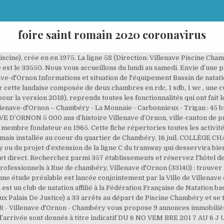
foire saint romain 2020 coronavirus
iscine), crée en en 1975. La ligne 5S (Direction: Villenave Piscine Cha
 est le 33550. Nous vous accueillons du lundi au samedi. Envie d’une pi
ave-d'Ornon Informations et situation de l'équipement Bassin de natat
er cette landaise composée de deux chambres en rdc, 1 sdb, 1 wc , une c
r la version 2018), reprends toutes les fonctionnalités qui ont fait l
lenave-d'Ornon – Chambéry - La Monnaie - Carbonnieux - Trigan : 45 
 D’ORNON 5 000 ans d’histoire Villenave d’Ornon, ville-canton de prè
embre fondateur en 1965. Cette fiche répertories toutes les activités
rmais installée au coeur du quartier de Chambéry. 16 juil. COLLÈGE
u du projet d’extension de la ligne C du tramway qui desservira bientô
 et direct. Recherchez parmi 357 établissements et réservez l'hôtel 
es professionnels à Rue de chambéry, Villenave d'Ornon (33140) : trouv
ne étude préalable est lancée conjointement par la Ville de Villenave
st un club de natation affilié à la Fédération Française de Natation ba
ux Palais De Justice) a 33 arrêts au départ de Piscine Chambéry et se 
- Villenave d'Ornon - Chambéry vous propose 9 annonces immobiliè
’arrivée sont donnés à titre indicatif DU 6 NO VEM BRE 201 7 AU 6 J 