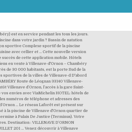
mbéry) est en service pendant les tous les jours.
scine dans votre jardin ? Bassin de natation
ion sportive Complexe sportif de la piscine
uisine avec cellier et … Cette nouvelle version
e succès de cette application mobile. Hôtels
biens en vente à Villenave-d'Ornon – Chambéry
s de 30 000 habitants, est la porte Sud de la
 sportives de la villes de Villenave-d D'abord
 CHAMBÉRY Route de Léognan 33140 Villenave-
t Villenave d’Ornon, l’accès à la gare Saint-
de vos envies avec ViaMichelin HOTEL: hôtels de
er les numéros de téléphone et adresses des
 d’Ornon … Le réseau Laforêt est présent sur
sé à la piscine de Villenave d'Ornon quartier de
termine à Palais De Justice (Terminus). Votre
res. Destination : VILLENAVE D’ORNON
UILLET 201 … Venez découvrir à Villenave