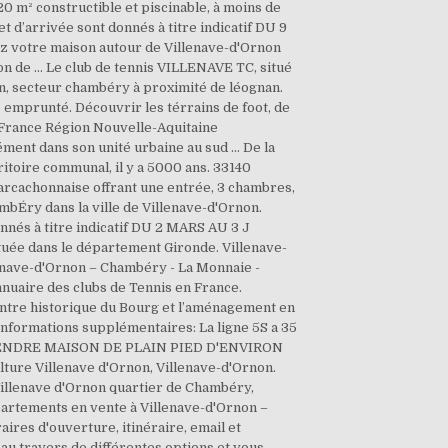
0 m² constructible et piscinable, à moins de
d’arrivée sont donnés à titre indicatif DU 9
ez votre maison autour de Villenave-d'Ornon
on de … Le club de tennis VILLENAVE TC, situé
, secteur chambéry à proximité de léognan.
e emprunté. Découvrir les térrains de foot, de
ys France Région Nouvelle-Aquitaine
nt dans son unité urbaine au sud … De la
itoire communal, il y a 5000 ans. 33140
 arcachonnaise offrant une entrée, 3 chambres,
mbÉry dans la ville de Villenave-d'Ornon.
nés à titre indicatif DU 2 MARS AU 3 J
tuée dans le département Gironde. Villenave-
lenave-d'Ornon – Chambéry - La Monnaie -
nnuaire des clubs de Tennis en France.
centre historique du Bourg et l’aménagement en
 Informations supplémentaires: La ligne 5S a 35
 A VENDRE MAISON DE PLAIN PIED D'ENVIRON
Villenave d'Ornon, Villenave-d'Ornon.
e Villenave d'Ornon quartier de Chambéry,
partements en vente à Villenave-d'Ornon –
ires d'ouverture, itinéraire, email et
au travers de différentes options et vous