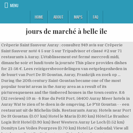
MENU
HOME
ABOUT
MAPS
FAQ
jours de marché à belle île
Crêperie Saint Sauveur Auray : consultez 949 avis sur Crêperie Saint Sauveur noté 4 5 sur 5 sur Tripadvisor et classé #2 sur 71 restaurants à Auray. L'établissement est fermé mercredi midi, dimanche soir et lundi toute la journée This place provides dishes for 21-56 €. Lees reizigersbeoordelingen van eetgelegenheden in de buurt van Port De St Goustan, Auray, Frankrijk en zoek op … During the 20th century Saint-Goustan became one of the most popular tourist areas in the Auray area as a result of its picturesqueness and the timbered houses in the town centre. 8.6 (32 reviews) 59 m - 6 Rue du Petit Port, 56400 Auray Meer hotels in Auray Wat te zien of te doen in de omgeving. Le P'tit Goustan - - een restaurant uit de Michelin Gids. Restaurants Auray. Hotels near Port De St Goustan: (0.07 km) Hotel le Marin (0.80 km) Hôtel Le Branhoc Logis Brit Hotel (0.90 km) Best Western Auray Le Loch (0.52 km) Domitys Les Voiles Pourpres (0.70 km) Hotel Le Cadoudal; View all hotels near Port De St Goustan on Tripadvisor Le port, avec sa position stratégique, s’enrichit au Moyen-Age grâce aux droits de passage perçus sur les … Située en bordure de la rivière d'Auray, cette nouvelle table vous propose des suggestions à l'ardoise et des formules du midi. Bar-tabac mais avant tout restaurant proposant une cuisine de type bistrot. Creperie Saint Sauveur Auray: See 949 unbiased reviews of Creperie Saint Sauveur rated 4.5 of 5 on Tripadvisor and ranked #2 of 71 restaurants in Auray. Gérard Depardieu était à Auray, hier matin. 138 reviews .33 miles away . Restaurants near Le p'tit Goustan, Auray on Tripadvisor: Find traveller reviews and candid photos of dining near Le p'tit Goustan in Auray, France. Cet appartement d’une chambre dispose d’un salon, d’une télévision à écran … Cité d’art et d’histoire, Auray-Saint-Goustan s’enorgueillit de deux quartiers anciens. U kunt op eender welk moment gebruik maken van de afmeldlink in de newsletter. ... LA STERNE – a restaurant from the Michelin Guide La ville haute centrée autour de l’église Saint-Gildas et la ville basse sur les bords du Loch. However, the large granite stones of the wharf are gradually disintegrating and tidal … Le P'tit Goustan – a restaurant from the Michelin Guide Le P'tit Goustan Auray: reserveer uw tafel in restaurant Le P'tit Goustan op ViaMichelin. Menu de saison €34.00 - Restaurant Le P'tit Goustan à Auray : Réservez gratuitement au restaurant Le P'tit Goustan, confirmation immédiate de votre réservation avec TheFork. Vous y apprécierez la connexion Wi-Fi gratuite ainsi que les vues sur le jardin et la rivière. It was barely ten to two, a wet day and we'd already been turned away by two other restaurants when we arrived,... not too optimistically, at … Het appartement biedt uitzicht op de rivier en ligt op 23 km van Quiberon. Meer toeristische bezienswaardigheden in Auray. Réservation gratuite en ligne sur le site officiel du Guide MICHELIN. The quai is very much as we remember it except that it appears to be wider further down and traffic is now restricted by entrance-controlled bollards, I assume, for traders. Restaurant à Auray, guide des meilleurs restaurants à Auray : 58 restaurants Trier par Situé sur le quai du port de Saint-Goustan à Auray, le restaurant la Licorne vous accueille toute l’année. Restaurants near Port De St Goustan, Auray on Tripadvisor: Find traveler reviews and candid photos of dining near Port De St Goustan in Auray, France. Michelin Travel Partner verwerkt uw e-mailadres om uw abonnement op de newsletter ViaMichelin te beheren. Au rendez-vous, une cuisine traditionnelle de très bonne qualité. Trouvez sur une carte et appelez pour réserver une table. Le P'tit Goustan - 9 place St-Sauveur Saint Goustan, 56400 Auray - Restaurant de cuisine française - Restaurants - 0297563730 - adresse - numéro de téléphone - horaires - photo - prix - avis - plan - téléphone - avec le 118 712 annuaire sur internet, mobile et tablette. Lees reizigersbeoordelingen van eetgelegenheden in de buurt van station Auray, Frankrijk en zoek op prijs, locatie en meer. Port De St Goustan est un parfait complément à l'expérience de ce bar. Lees reizigersbeoordelingen van eetgelegenheden in de buurt van Port De St Goustan, Auray, Frankrijk en … Port De St Goustan. Gebruik de routeplanner voor uw reis van en naar , vind uw restaurant of … Foto van Port De St Goustan, Auray: maisons/restaurant - bekijk 1.324 onthullende foto’s en video’s van Port De St Goustan gemaakt door Tripadvisor-leden. This place provides dishes for 21-56 €. Restaurants near Port De St Goustan, Auray on Tripadvisor: Find traveller reviews and candid photos of dining near Port De St Goustan in Auray, France. Dit appartement beschikt over 1 slaapkamer, een woonkamer en een flatscreen-tv, een ingerichte kitchenette … Dit appartement beschikt over 1 slaapkamer, een woonkamer en een flatscreen-tv, een ingerichte kitchenette met een eethoek, en 1 badkamer met een douche en een wasmachine. Défenseur du terroir, Grégory Olivette privilégie les matières premières de producteurs locaux. bar-Pub lounge et ambiance à auray De beste restaurants in Auray, Frankrijk. Het biedt kamers in een traditioneel gebouw met een bibliotheekhoek, op 550 m van de haven Saint-Goustan. Restaurants in de buurt van Port De St Goustan op Tripadvisor. Bedankt! The Green Guide . LA STERNE Auray: book your table for LA STERNE on ViaMichelin. Cet endroit offre des plats pour 21-57 €. En vu du contexte sanitaire , votre restaurant la pause gourmande vous propose des plats a emporter a partir du mardi 3 novembre . The market provides inspiration for out-of-the-ordinary, well-crafted dishes, served in one of two contemporary and cosy dining rooms. Port De St Goustan, Auray: See 1,297 reviews, articles, and 787 photos of Port De St Goustan, ranked No.1 on Tripadvisor among 14 attractions in Auray. Coming back to Carnac this year we just had to see if it had changed. L'acteur, déjà propriétaire de plusieurs restaurants, s'est montré intéressé par Le Bout du quai, à Saint-Goustan. Zoom in om de bijgewerkte info weer te geven. Merci de vérifier ces informations directement auprès de l'établissement concerné. 9 (22 reviews) 59 m - 6 Rue du Petit Port, 56400 Auray More hotels in Auray Things ... Auray Restaurants. Find on the map and call to book a table. Be ready to pay 9-30 € for a meal. En voiture, la mer n’est qu’à 15 minutes (Carnac, la Trinité sur Mer). La cuisine française dirigée par un chef grandiose est merveilleuse à cet endroit. Appartement 1 er Etage Situé à Auray, le St Goustan Port Auray possède un restaurant. Le P'tit Goustan, #1 among Auray seafood restaurants: 821 reviews by visitors and 20 detailed photos. At the stove of Le P'tit Goustan is a chef who likes to source local produce, be it fish or meat (Kervignac pig, organic lamb). Eglise Saint-Gildas. Office du Tourisme d'Auray Communaute. 125 were here. Le P'tit Goustan, #1 among Auray seafood restaurants: 821 reviews by visitors and 20 detailed photos. 626 m - Rue Neuve, 56400 Auray St-Gildas' Church. meer. 12 van 71 restaurants in Auray. DÉCOUVERTE – Pour une promenade digestive, ne manquez pas le charmant petit port de Saint-Goustan et le quartier pittoresque d'Auray, à 15 minutes à pied du restaurant La Sterne. Als je een inwoner bent van een ander land of andere regio, selecteer de juiste versie van Tripadvisor voor jouw land of regio in het vervolgkeuzemenu. Port De St Goustan: Scenic town with lots of restaurants - See 1,294 traveller reviews, 787 candid photos, and great deals for Auray, France, at Tripadvisor. ... St-Goustan's Quarter. St-Goustan's Quarter. St-Goustan's Quarter - - het advies van de Groene Michelin Gids Vind alle informatie over St-Goustan's Quarter - : tips van de Groene Michelin Gids en praktische info over St-Goustan's Quarter. Appartement 1 er Etage , St Goustan Port Auray. French restaurants in quieter towns have a nasty habit of closing their lunchtime doors early doors. Vous allez vraiment apprécier un parfait fascinant. Find on the map and call to book a table. Maître Restaurateur. Find on the map and call to book a table. Tot zo meteen! Restaurants in de buurt van Port De St Goustan op Tripadvisor. Mis geen nieuwtjes of goede ideeën voor uw reizen. 72 reviews .42 miles away . Lees reizigersbeoordelingen van eetgelegenheden in de buurt van Port De St Goustan, Auray, Frankrijk en zoek op prijs, locatie en meer. Appartement 1 er Etage , St Goustan Port Auray. Coté cuisine uniquement des produits frais, saisonniers et sains. Appartement 1 er Etage , St Goustan Port Auray. Restaurants near Le p'tit Goustan, Auray on Tripadvisor: Find traveller reviews and candid photos of dining near Le p'tit Goustan in Auray, France. Le gite, les pieds dans l'eau, est situé à quelques minutes à pied du Port de St Goustan, avec ses bars et restaurants, invitant à la flânerie en terrasse. Restaurants in de buurt van Port De St Goustan op Tripadvisor. Alle individueel ingerichte kamers zijn voorzien… Restaurants near Port De St Goustan, Auray on Tripadvisor: Find traveler reviews and candid photos of dining near Port De St Goustan in Auray, France. Restaurants in der Nähe von Port De St Goustan auf Tripadvisor: Schauen Sie sich 2.596 Bewertungen und 1.363 authentische Fotos von Restaurants in der Nähe von Port De St Goustan in Auray… Entièrement rénové et équipé à neuf, il est au bord de la rivière d'Auray dont vous pourrez apprécier la vue de la terrasse et des pièces de vie. Kaartbewerkingen zijn gepauzeerd. Un vin de maison délicieux est la boisson la plus populaire de ce lieu. Le P'tit Goustan – un restaurant Bib Gourmand : nos meilleurs rapports qualité-prix dans le Guide MICHELIN France 2020. Depuis fin 2018, le Chasse-Marée a laissé la place à la Table de St Goustan. Il offre une vue sur la ville et se trouve à 30 km de Quiberon. Le P'tit Goustan. Le p'tit Goustan, Auray: Bekijk 815 onpartijdige beoordelingen van Le p'tit Goustan, gewaardeerd als 4 van 5