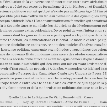
Quelle Liberté Le Régime De Vichy Remet-t-il En Cause
En Cause
,
Replay Secrets D'histoire - Anne De France
,
Pain
-marsan
,
Débrider Trottinette Urbanglide
,
Julien Weill Conservatoire
,