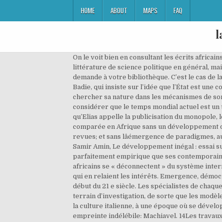
HOME
ABOUT
MAPS
FAQ
l
On le voit bien en consultant les écrits africains, notamment ceux des Africains affiliés aux milieux académiques occidentaux : excellente connaissance de la littérature de science politique en général, mais en revanche, peu d’utilisation de la littérature produite en Afrique8. Merci, nous transmettrons rapidement votre demande à votre bibliothèque. C’est le cas de la problématique de l’importation des modèles institutionnels abondamment traitée à la suite notamment de Bertrand Badie, qui insiste sur l’idée que l’État est une construction occidentale singulière, que par conséquent il est exogène dans les contextes non occidentaux et qu’il faut chercher sa nature dans les mécanismes de son importation et de son adaptation aux nouveaux contextes27. La vision triomphaliste est celle qui consiste à considérer que le temps mondial actuel est un temps démocratique qui fonctionne comme un rouleau compresseur. Une fois le monopole affermi, arrive ce qu’Elias appelle la publicisation du monopole, lorsque l’État se dote d’une administration et de budgets publics. On ne peut espérer un dynamisme de la politique comparée en Afrique sans un développement des substrats institutionnels de la science politique à travers des centres de recherche, des bibliothèques et des revues; et sans lâémergence de paradigmes, au sens de â¦ “2. 25 Walter Rodney, How Europe Underdevelopped Africa, Détroit, Howard University Press, 1972 ; Samir Amin, Le développement inégal : essai sur les formations sociales du capitalisme périphérique, Paris, Minuit, 1973. Machiavel illustra le premier la pratique parfaitement empirique que ses contemporains avaient de la politique. On la trouve dès la Grèce antique. Il en est même venu un moment à demander que les pays africains se « déconnectent » du système international, tout comme Frank appelait les Latino-Américains à la révolution contre l’impérialisme et les élites locales qui en relaient les intérêts. Emergence, démocratie et développement sont trois concepts au centre de tous les discours des chercheurs et des politiques en ce début du 21 e siècle. Les spécialistes de chaque aire – études américaines ou européennes par exemple – développent leur corpus théorique à partir de leur terrain d’investigation, de sorte que les modèles d’analyse et les concepts qu’ils utilisent sont intimement liés aux contextes qu’ils étudient. Le premier est issu de la culture italienne, à une époque où se développent les cités-états, dont les rivalités feront naître la pensée de celui qui marquera la période suivante de son empreinte indélébile: Machiavel. 14Les travaux sur la modernisation et le développement politiques, bien synthétisés par Bertrand Badie, auront d’abord tenté de comprendre les nouvelles dynamiques affectant les pays africains nouvellement indépendants9. 1La science politique demeure marquée par le regroupement des chercheurs en aires régionales1. 2L’intérêt de la science politique pour l’Afrique n’est pas venu initialement de ce continent et de plus, il est récent. Naissance et 