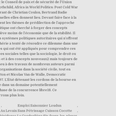
,
Emploi Saisonnier Loudun
,
 Au Levain Sans Pétrissage Cuisson Cocotte
,
Résidence La Coudoulière Six-fours-les-plages
,