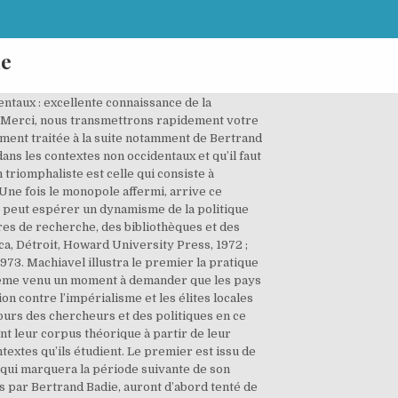
ue
groupes distincts des élites néopatrimoniales existantes43 ». 30, no 3, 2000, p. 352. Dans nombre de pays africains, la première condition fait cruellement défaut en ce qui concerne la science politique, en partie parce que cette discipline ne constitue pas une priorité dans les politiques d’éducation. Les analyses développementalistes ont été les plus marquantes avec, essentiellement, une double ambition : d’une part, proposer des outils permettant de comparer l’Afrique (prise comme un ensemble homogène) au monde occidental et, d’autre part, prédire les chances de l’Afrique de réaliser le développement économique et d’accéder à la démocratie11. 26 Jean du Bois de Gaudusson, « Les solutions constitutionnelles des conflits politiques », Afrique contemporaine, numéro spécial, 1996, p. 250. Consultez la liste des universités partenaires. Son influence serait sensible jusque chez René Descartes et d'autres auteurs du XVIIe siècle. Les étudiants de Sciences Po partent en séjour d’études au sein de ces universités, par exemple lors leur troisième année de bachelor, ou bien pendant leur master. ), The Precarious Balance, State and Society in Africa, Boulder, Westview Press, 1988. À elles seules, deux régions regroupant 23 pays, lâAfrique de lâOuest et centrale, totalisent 414 millions dâhabitants. Objectifs ), Power in Africa: An Essay in Political Interpretation, Londres, McMillan, 1992, p. 11. C’est ce qui justifie que l’OUA ait été créée sur la base du principe de l’intangibilité des frontières issues de la colonisation. Si cette extraversion ne constitue pas un problème épistémologique en soi pour autant que les outils soient heuristiques, il est évident qu’elle limite la visibilité de la production africaine et installe durablement la recherche sur l’Afrique dans une situation de dépendance théorique et conceptuelle par rapport aux travaux des chercheurs extérieurs. 11 Ce point a été développé plus en détail dans Mamoudou Gazibo et Jane Jenson, La politique comparée : fondements, enjeux et approches théoriques, Montréal, Presses de l’Université de Montréal, 2004, p. 159-165. Cette appellation regroupe des perspectives fort variées23, mais qui ont en commun, d’une part, de proposer une critique des théories développementalistes et du libéralisme sous-jacent et, de l’autre, d’attirer l’attention sur les causes du sous-développement des pays du tiers-monde. La synthè