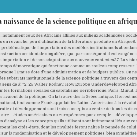
a naissance de la science politique en afriq
évolution dâune institution panafricaine » , Histoire de la recherche contemporaine [En ligne], Tome VIII-n°2 | 2019, mis en ligne le 15 mars 2020 , consulté le 21 décembre 2020 . Patrick Chabal14 propose une excellente synthèse des limites d’une telle démarche. 3 Patrick Chabal, « Paradigms Lost », dans Patrick Chabal (dir. Il n'étudie pas tant la question de la légitimité du pouvoir que les moyens de son établissement et de sa conservation : il aborde ainsi l'objet politique comme un art (celui d'instaurer et de maintenir un pouvoir), et non comme une "science" politique au sens où nous l'entendons aujourd'hui. C'est aussi la fin des grandes explorations, on cherche davantage à comprendre le monde et son fonctionnement. 33 Mwayila Tshiyembe, « La science politique africaniste et le statut théorique de l’État : un bilan négatif », Politique africaine, no 71, 1998, p. 109-132. 34 Lire à titre d’exemples Comi Toulabor, « Jeu de mots, jeu de vilains : lexique de la dérision politique au Togo », Politique africaine, vol. Cette industrialisation donne naissance à une science sociale indépendante. souhaitée]. Mais lâobjet de cette réflexion, sa forme et ses méthodes ont profondément changé à partir de la seconde moitié du XIX e siècle. Ce qu’ils montraient, c’est l’existence d’organisations dont les relations avec l’État allaient de l’immersion totale à l’indépendance et à l’interdépendance. Jean de Salisbury, dans le Policraticus, aborde la question de la responsabilité des rois vis-à-vis de leurs sujets (même s'il défend le droit de ceux-ci à punir les responsables de lèse-majesté), soumis qu'ils sont à la volonté de Dieu et de l'Église et pourrait bien être l'un des premiers à envisager la possibilité du tyrannicide. La méthode historique[11] ne consiste ni en une collection de dates et une succession d'évènements ni en une histoire quantitative mais à retracer l'« histoire longue du politique »[12] afin de mettre en lumière les « logiques sociales à l'œuvre dans la vie politique »[13] sur le long terme. Il s'intéresse essentiellement à la technique, aux mécanismes des gouvernements et de la gouvernance, ne voyant en la vertu et la religion que des moyens pour gouverner. Son livre sur « l’Etat ailleurs » publié au début des années 2000 le positionne comme une référence internationale en la matière. Sur le plan épistémologique, la réalité des pays africains, l’effondrement du marxisme et l’atténuation corrélative des grands clivages idéologiques ont relégué aux oubliettes les travaux de grande portée comme le développementalisme et les théories de la dépendance au profit de théories de proximité. Les méthodes utilisées par la science politique sont principalement celles des sciences sociales[10]. Cet intérêt pour les relations sociales et non seulement pour l’État est aussi par exemple celui de Michael Bratton38. Non seulement on peut constater que des acquis réels ont été obtenus dans bien des pays, si l’on prend la peine de faire une analyse nuancée, mais quelle que soit l’avancée du processus, il reste épistémologiquement intéressant de l’étudier, dans ses ratés comme dans ses réussites, dans ses différentes phases, dans les variables qui jouent pour son avènement, son maintien ou sa consolidation. Lisez ce Monde du Travail Dissertation et plus de 247 000 autres dissertation. En clair, ils sont ce qu’étaient les pays occidentaux cinquante ou cent ans plus tôt. Contrairement à cela la Chine a pratiqué la poâ¦ Historiquement, la problématique de l’intégration est ancienne et remonte aux initiatives des élites afro-américaines du début du XXe siècle comme W. E. B. Il est surprenant de constater qu’il est souvent plus facile de travailler sur l’Afrique en restant en Europe ou aux États-Unis qu’en allant dans les pays africains étudiés. Parmi les sous-disciplines les plus importantes, mentionnons : la philosophie politique, les relations ou études internationales, la politique comparée, la théorie politique, l'étude de la volatilité électorale, l'administration publique et les politiques publiques. 34Du côté africain, dans la même lancée des études centrées sur la société civile, on peut relever l’ouvrage précurseur édité par Peter Anyang’Nyong’o39. Dans une perspective plus centrée sur les comportements politiques que sur la culture, Patrick Quantin affirme que « les véritables projets de construction démocratique en Afrique supposent l’invention de projets plus radicaux que ceux qui ont été proposés au début des années 1990 et surtout l’émergence de 