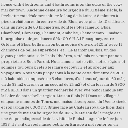
house with 4 bedrooms and 4 bathrooms is on the edge of the cozy
market town . Ancienne demeure bourgeoise du XIXème siècle, la
Perluette est idéalement située le long de la Loire, à 5 minutes à
pied du château et du centre ville de Blois, avec plus de 40 châteaux
dans un rayon de 50 kilomètres, dont les plus fameux : Blois,
Chambord, Cheverny, Chaumont, Amboise, Chenonceaux…. maison
bourgeoise et dependances 996 400 € H.A.I Beaugency, entre
Orléans et Blois, belle maison bourgeoise d’environ 420m² avec 11
chambres de belles superficies, et … Le Manoir DeBlois, un des
joyaux patrimoniaux de Trois-Rivières, a été mis en vente par son
propriétaire, Roch Parent. Nous aimons notre ville, notre région, et
sommes toujours prêts à les faire découvrir et apprécier aux
voyageurs. Nous vous proposons à la vente cette demeure de 200
m2 habitable, composée de 5 chambres, d'un beau séjour de 62 m2 (
un de 39 m2 ouvert sur un second de 24 m2) et d'un terrain de 3900
m2 à BLOIS dans un quartier recherché avec vue panoramique sur
la Loire de notre belle région. Maison Blois (41) Dans un village, à
cinquante minutes de Tours, une maison bourgeoise du 19ème siècle
et son jardin de 6000 m². Située face au Château royal de Blois dans
une grande maison bourgeoise de 1856, la Maison de la magie est
une étape indispensable de la visite de Blois.Inaugurée le 1 er juin
1998, il s'agit du seul musée public en Europe à présenter en un