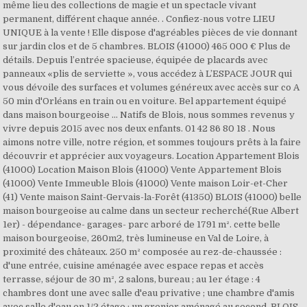
même lieu des collections de magie et un spectacle vivant
permanent, différent chaque année. . Confiez-nous votre LIEU
UNIQUE à la vente ! Elle dispose d'agréables pièces de vie donnant
sur jardin clos et de 5 chambres. BLOIS (41000) 465 000 € Plus de
détails. Depuis l’entrée spacieuse, équipée de placards avec
panneaux «plis de serviette », vous accédez à L’ESPACE JOUR qui
vous dévoile des surfaces et volumes généreux avec accès sur co A
50 min d'Orléans en train ou en voiture. Bel appartement équipé
dans maison bourgeoise ... Natifs de Blois, nous sommes revenus y
vivre depuis 2015 avec nos deux enfants. 01 42 86 80 18 . Nous
aimons notre ville, notre région, et sommes toujours prêts à la faire
découvrir et apprécier aux voyageurs. Location Appartement Blois
(41000) Location Maison Blois (41000) Vente Appartement Blois
(41000) Vente Immeuble Blois (41000) Vente maison Loir-et-Cher
(41) Vente maison Saint-Gervais-la-Forêt (41350) BLOIS (41000) belle
maison bourgeoise au calme dans un secteur recherché(Rue Albert
1er) - dépendance- garages- parc arboré de 1791 m². cette belle
maison bourgeoise, 260m2, très lumineuse en Val de Loire, à
proximité des châteaux. 250 m² composée au rez-de-chaussée :
d'une entrée, cuisine aménagée avec espace repas et accès
terrasse, séjour de 30 m², 2 salons, bureau ; au 1er étage : 4
chambres dont une avec salle d'eau privative ; une chambre d'amis
avec salle d'eau en 1/2 étage ; un grenier aménagé au second. BLOIS