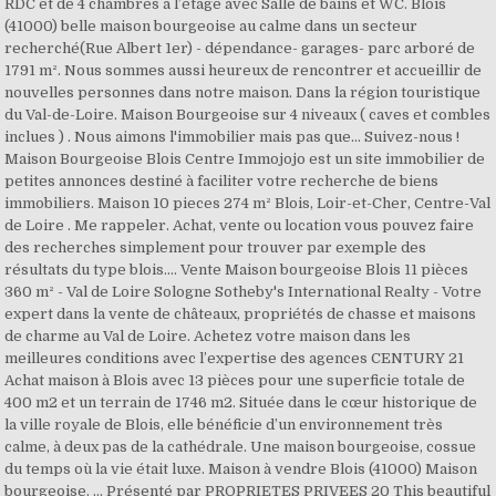
RDC et de 4 chambres à l’étage avec Salle de bains et WC. Blois
(41000) belle maison bourgeoise au calme dans un secteur
recherché(Rue Albert 1er) - dépendance- garages- parc arboré de
1791 m². Nous sommes aussi heureux de rencontrer et accueillir de
nouvelles personnes dans notre maison. Dans la région touristique
du Val-de-Loire. Maison Bourgeoise sur 4 niveaux ( caves et combles
inclues ) . Nous aimons l'immobilier mais pas que... Suivez-nous !
Maison Bourgeoise Blois Centre Immojojo est un site immobilier de
petites annonces destiné à faciliter votre recherche de biens
immobiliers. Maison 10 pieces 274 m² Blois, Loir-et-Cher, Centre-Val
de Loire . Me rappeler. Achat, vente ou location vous pouvez faire
des recherches simplement pour trouver par exemple des
résultats du type blois…. Vente Maison bourgeoise Blois 11 pièces
360 m² - Val de Loire Sologne Sotheby's International Realty - Votre
expert dans la vente de châteaux, propriétés de chasse et maisons
de charme au Val de Loire. Achetez votre maison dans les
meilleures conditions avec l’expertise des agences CENTURY 21
Achat maison à Blois avec 13 pièces pour une superficie totale de
400 m2 et un terrain de 1746 m2. Située dans le cœur historique de
la ville royale de Blois, elle bénéficie d’un environnement très
calme, à deux pas de la cathédrale. Une maison bourgeoise, cossue
du temps où la vie était luxe. Maison à vendre Blois (41000) Maison
bourgeoise. ... Présenté par PROPRIETES PRIVEES 20 This beautiful