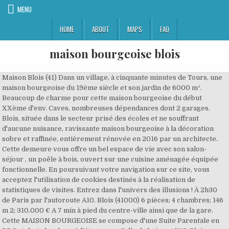
MENU
HOME
ABOUT
MAPS
FAQ
maison bourgeoise blois
Maison Blois (41) Dans un village, à cinquante minutes de Tours, une
maison bourgeoise du 19ème siècle et son jardin de 6000 m².
Beaucoup de charme pour cette maison bourgeoise du début
XXème d'env. Caves, nombreuses dépendances dont 2 garages.
Blois, située dans le secteur prisé des écoles et ne souffrant
d'aucune nuisance, ravissante maison bourgeoise à la décoration
sobre et raffinée, entièrement rénovée en 2016 par un architecte.
Cette demeure vous offre un bel espace de vie avec son salon-
séjour , un poêle à bois, ouvert sur une cuisine aménagée équipée
fonctionnelle. En poursuivant votre navigation sur ce site, vous
acceptez l'utilisation de cookies destinés à la réalisation de
statistiques de visites. Entrez dans l'univers des illusions ! À 2h30
de Paris par l'autoroute A10. Blois (41000) 6 pièces; 4 chambres; 146
m 2; 310.000 € A 7 min à pied du centre-ville ainsi que de la gare.
Cette MAISON BOURGEOISE se compose d'une Suite Parentale en