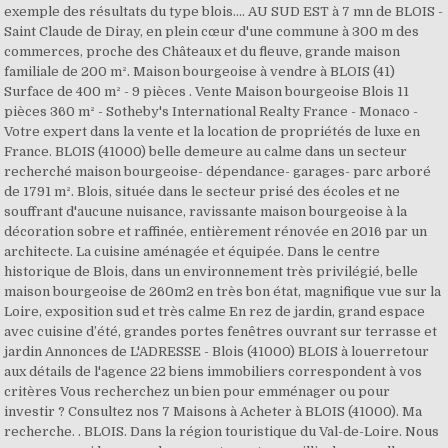
exemple des résultats du type blois…. AU SUD EST à 7 mn de BLOIS -
Saint Claude de Diray, en plein cœur d'une commune à 300 m des
commerces, proche des Châteaux et du fleuve, grande maison
familiale de 200 m². Maison bourgeoise à vendre à BLOIS (41)
Surface de 400 m² - 9 pièces . Vente Maison bourgeoise Blois 11
pièces 360 m² - Sotheby's International Realty France - Monaco -
Votre expert dans la vente et la location de propriétés de luxe en
France. BLOIS (41000) belle demeure au calme dans un secteur
recherché maison bourgeoise- dépendance- garages- parc arboré
de 1791 m². Blois, située dans le secteur prisé des écoles et ne
souffrant d'aucune nuisance, ravissante maison bourgeoise à la
décoration sobre et raffinée, entièrement rénovée en 2016 par un
architecte. La cuisine aménagée et équipée. Dans le centre
historique de Blois, dans un environnement très privilégié, belle
maison bourgeoise de 260m2 en très bon état, magnifique vue sur la
Loire, exposition sud et très calme En rez de jardin, grand espace
avec cuisine d’été, grandes portes fenêtres ouvrant sur terrasse et
jardin Annonces de L'ADRESSE - Blois (41000) BLOIS à louerretour
aux détails de l'agence 22 biens immobiliers correspondent à vos
critères Vous recherchez un bien pour emménager ou pour
investir ? Consultez nos 7 Maisons à Acheter à BLOIS (41000). Ma
recherche. . BLOIS. Dans la région touristique du Val-de-Loire. Nous