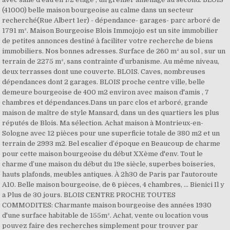
(41000) belle maison bourgeoise au calme dans un secteur
recherché(Rue Albert 1er) - dépendance- garages- parc arboré de
1791 m². Maison Bourgeoise Blois Immojojo est un site immobilier
de petites annonces destiné à faciliter votre recherche de biens
immobiliers. Nos bonnes adresses. Surface de 260 m² au sol , sur un
terrain de 2275 m², sans contrainte d’urbanisme. Au même niveau,
deux terrasses dont une couverte. BLOIS. Caves, nombreuses
dépendances dont 2 garages. BLOIS proche centre ville, belle
demeure bourgeoise de 400 m2 environ avec maison d'amis , 7
chambres et dépendances.Dans un parc clos et arboré, grande
maison de maître de style Mansard, dans un des quartiers les plus
réputés de Blois. Ma sélection. Achat maison à Montrieux-en-
Sologne avec 12 pièces pour une superficie totale de 380 m2 et un
terrain de 2993 m2. Bel escalier d’époque en Beaucoup de charme
pour cette maison bourgeoise du début XXème d'env. Tout le
charme d’une maison du début du 19e siècle, superbes boiseries,
hauts plafonds, meubles antiques. À 2h30 de Paris par l'autoroute
A10. Belle maison bourgeoise, de 6 pièces, 4 chambres, ... Bienici Il y
a Plus de 30 jours. BLOIS CENTRE PROCHE TOUTES
COMMODITES: Charmante maison bourgeoise des années 1930
d'une surface habitable de 155m². Achat, vente ou location vous
pouvez faire des recherches simplement pour trouver par