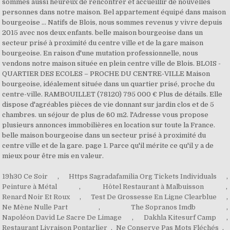
sommes aussi heureux de rencontrer et accueillir de nouvelles
personnes dans notre maison. Bel appartement équipé dans maison
bourgeoise ... Natifs de Blois, nous sommes revenus y vivre depuis
2015 avec nos deux enfants. belle maison bourgeoise dans un
secteur prisé à proximité du centre ville et de la gare maison
bourgeoise. En raison d'une mutation professionnelle, nous
vendons notre maison située en plein centre ville de Blois. BLOIS -
QUARTIER DES ECOLES – PROCHE DU CENTRE-VILLE Maison
bourgeoise, idéalement située dans un quartier prisé, proche du
centre-ville. RAMBOUILLET (78120) 795 000 € Plus de détails. Elle
dispose d'agréables pièces de vie donnant sur jardin clos et de 5
chambres. un séjour de plus de 60 m2. l'Adresse vous propose
plusieurs annonces immobilières en location sur toute la France.
belle maison bourgeoise dans un secteur prisé à proximité du
centre ville et de la gare. page 1. Parce qu'il mérite ce qu'il y a de
mieux pour être mis en valeur.
19h30 Ce Soir
,
Https Sagradafamilia Org Tickets Individuals
,
Peinture à Métal
,
Hôtel Restaurant à Malbuisson
,
Renard Noir Et Roux
,
Test De Grossesse En Ligne Clearblue
,
Ne Mène Nulle Part
,
The Sopranos Imdb
,
Napoléon David Le Sacre De Limage
,
Dakhla Kitesurf Camp
,
Restaurant Livraison Pontarlier
,
Ne Conserve Pas Mots Fléchés
,