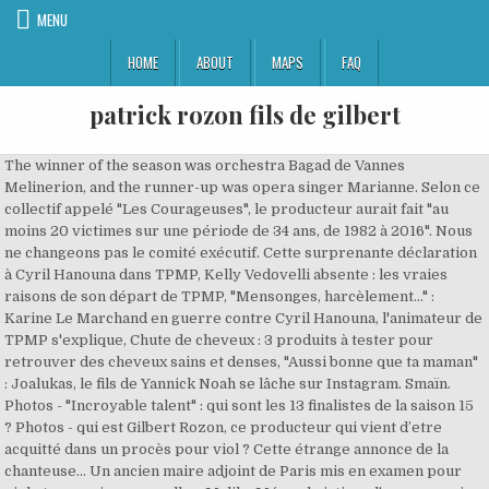
MENU
HOME
ABOUT
MAPS
FAQ
patrick rozon fils de gilbert
The winner of the season was orchestra Bagad de Vannes Melinerion, and the runner-up was opera singer Marianne. Selon ce collectif appelé "Les Courageuses", le producteur aurait fait "au moins 20 victimes sur une période de 34 ans, de 1982 à 2016". Nous ne changeons pas le comité exécutif. Cette surprenante déclaration à Cyril Hanouna dans TPMP, Kelly Vedovelli absente : les vraies raisons de son départ de TPMP, "Mensonges, harcèlement..." : Karine Le Marchand en guerre contre Cyril Hanouna, l'animateur de TPMP s'explique, Chute de cheveux : 3 produits à tester pour retrouver des cheveux sains et denses, "Aussi bonne que ta maman" : Joalukas, le fils de Yannick Noah se lâche sur Instagram. Smaïn. Photos - "Incroyable talent" : qui sont les 13 finalistes de la saison 15 ? Photos - qui est Gilbert Rozon, ce producteur qui vient d’etre acquitté dans un procès pour viol ? Cette étrange annonce de la chanteuse... Un ancien maire adjoint de Paris mis en examen pour viol et agressions sexuelles, Malika Ménard victime d'une agression sexuelle : Miss France 2010 livre un puissant témoignage face Faustine Bollaert. Pierre Richard reçoit le prix Victor des mains du fondateur de Juste pour rire, Gilbert Rozon, en 1989. - Mis à jour Le 3 janvier 2020. 66 roku (wiek) Gdzie był urodzony Gilbert Rozon? PHOTOS - Rose Bertram nous apprend à être stylé avec un baby-bump ! Lundi dernier, on apprenait que Bell et evenko allaient acheter conjointement 51 % des actions de la compagnie possédée par la boîte américaine ICM Partners. Gdy urodziła Gilbert Rozon? atteinte à vos droits ? Céline Dion victime d'attouchements : son glaçant témoignage... "Décevant", "insultant", "indigne"... : Laurent Ruquier au cœur d’un gros scandale, l'animateur... Karine Ferri et sa grosse boulette : en plein live Instagram, l'animatrice TF1 révèle... PHOTO - Nadège Lacroix : tétons apparents sur Instagram... Elle fait grimper la température... "Je suis à deux doigts de lui envoyer le grand frère" : Cyril Hanouna recarde Jade Hallyday... Dans une combinaison ultra moulante, Eva Longoria dévoile un fessier surprenant ! Lucas Digne : sa femme Tiziri Digne livre un glaçant de ce jour où ils ont frôlé la mort, Julien Bert et Hilona attaqués et braqués en pleine nuit : le récit glaçant du couple, « Je n’en peux plus de cette vie » : Carla Bruni « épuisée et déprimée », le récit de ses années à l’Élysée, Rose McGowan accuse Alexander Payne d'agression sexuelle, Horoscope du jour (dimanche 10 janvier 2021). «Ils ont fait attention pour ne pas faire de gaffe», nous a-t-elle écrit. Pour toute information complémentaire, consulter notre Merci de nous le signaler. Gilbert Rozon (born October 26, 1954) is a Canadian impresario and founder of the Just for Laughs (French: Juste pour Rire) comedy festival, which he created on July 14, 1983.He is also responsible for the development and international deployment of the Just for … Choquée, elle aurait une nouvelle fois tenté de le repousser, en vain. Les quatre sœurs Rozon se font montrer la porte par les nouveaux propriétaires. Gilbert Rozon married Exilda Lacroix. Le Groupe Juste pour rire est mis en vente. ll aurait ainsi glissé ses mains dans son décolleté et tenté de l’embrasser… "Il s’est jeté sur moi" explique-t-elle au cours de son témoignage, avant d’affirmer avoir essayé de le repousser tout en lui demandant d’arrêter.Radio Canada raconte la suite du témoignage et explique que les deux seraient tombés au sol et Gilbert Rozon aurait essayé de lui arracher sa culotte en mettant sa main sous sa jupe. Filme cu Gilbert Rozon. Narcity is your Digital Downtown. He passed … Crush mode : vous allez toutes craquer pour cette paire de sneakers ! Mendel et ICM Partners cèdent 51 % de leurs parts aux entreprises canadiennes evenko et Bell afin d’être admissibles aux crédits d’impôt. Il était aussi l'un des trois ou quatre membres du jury (selon la saison) de l'émission télévisée française La France a un incroyable talent, depuis le début de lémission en 2006 et jusqu'à son congédiement en 2017. Télé-réalité : Le programme TV de ce vendredi 8 janvier 2021. Sophie Edelstein. Mais il y a 150 employés à Juste pour rire, et, comme par hasard, ce sont les quatre sœurs qui sont renvoyées», nous a dit Luce. Click aici pentru a te autentifica. Mercredi, La Presse indiquait que trois autres têtes étaient tombées en même temps que les sœurs Rozon : Guylaine Lalonde, qui remplaçait Gilbert Rozon à la tête de Juste pour rire, Alain Cousineau, vice-président de JPR, et Bruce Hills, responsable de Just For Laughs, auraient aussi perdu leur emploi. Il était également r… Maquillage : ce crayon à sourcils qui densifie et épaissit est le plus vendu de 2020 (et il est français) ! However, Sophie Edelstein, Dave and Andrée Deissenberg were replaced by singer Lorie, comedian and actor Olivier Sitruk and Italian choreographer Giuliano Peparini. Jeu concours : tentez de remporter 3 smartphones OPPO A72 et des écouteurs Enco W31 ! "Il s’est jeté sur moi" Encore une fois, Gilbert Rozon a nié en bloc toutes les accusations dont il fait l’objet.> À lire aussi : Gilbert Rozon : Accusé d’agression sexuelle par… sa belle-soeur. La nouvelle s’est répandue comme une traînée de poudre, mercredi en fin de journée. Season 10 (2015) Pendant quelques années, elles se sont aussi chargées du bureau de Juste pour rire à Paris. Cara Delevingne, Ryan Gosling, Justin Bieber : Ces stars ont un incroyable talent... caché ! Drive, bike, walk, public transport directions on map to Garage Ga Rozon & Fils - HERE WeGo le 31 mai 2018 à 05:01, C’est une Luce Rozon «assommée» qui s’est brièvement confiée au «Journal de Montréal», mercredi, quelques minutes après avoir appris son renvoi de Juste pour rire en compagnie de ses trois sœurs, Lucie, Martine et Constance. 16.4k Followers, 350 Following, 479 Posts - See Instagram photos and videos from Gilbert Rozon (@gilbertrozon) le droit de transmettre votre adresse IP aux autorités compétentes. C’est sur le coup de 15 h que les quatre sœurs de Gilbert Rozon, qui étaient à Juste pour rire depuis près de 30 ans, ont appris la nouvelle. "Recherche label pour continuer..." : le duo Vitaa et Slimane dans l'impasse ? Si En 2017, le producteur canadien démissionnait de son poste de président de "Juste pour rire" après les accusations d’agression sexuelles portées par plusieurs femmes à son encontre. Gilbert Rozon a nié en bloc toutes les accusations dont il fait l’objet, Gilbert Rozon : Accusé d’agression sexuelle par… sa belle-soeur. Notre famille est tuée.». Face au refus de sa victime présumée, il lui aurait ensuite assuré être fatigué et proposé de dormir dans l’une des chambres de la maison. Luce Rozon a ajouté que rien ne laissait présager qu’un tel ménage se ferait cette semaine au sein de la compagnie. 1.4m Followers, 703 Following, 712 Posts - See Instagram photos and videos from Patrick Schwarzenegger (@patrickschwarzenegger) Luce et Lucie Rozon étaient entrées à Juste pour rire en 1990 et s’occupaient conjointement de Juste pour rire Spectacles. «J’étais entrée au bureau hier soir [mardi] et on m’avait demandé de revenir aujourd’hui pour une rencontre, sans m’en dire plus.». Regé-Jean Page : Dans quelle saga mondialement connue le beau gosse de la Chronique de Bridgerton a-t-il joué ? Patrick Gill was a host of the show "Gill and Gilbert", and allegedly cannot remember to set his alarm. ** Votre e-mail est destiné à CMI Digital et les sociétés du groupe CMI France (sauf opposition de votre part) pour les finalités suivantes (i ) inscription aux Newsletters Public.fr (ii) proposition de messages et contenus adaptés à votre profil, et selon les consentements que vous allez nous donner (iii) réception des bons plans et offres commerciales des partenaires de Public.fr. Les gens qui étaient là resteront», avait-il dit. Qu'est-ce que je sais vraiment? L’association sans but lucratif Les Courageuses, qui réunit des présumées victimes de Gilbert Rozon, intente un recours collectif contre le producteur déchu. C’est sur le coup de 15h que les quatre sœurs de Gilbert Rozon, qui étaient à Juste pour rire depuis près de 30 ans, ont appris la nouvelle. Les deux autres sœurs, Martine et Constance, ont quant à elles occupé diverses fonctions au sein du Groupe Juste pour rire. Publié le Au cours des derniers mois, le grand manitou de Juste pour rire avait annoncé qu'il s'était séparé de celle qui avait partagé sa vie au cours des 30 dernières années en plus d'être la mère de ses enfants, Danielle Roy. «On nous a dit qu’on gagnait un trop gros salaire. ", nouvel aveu déstabilisant de Michel Drucker sur son état de santé...... Télé-réalité : Le programme TV de ce samedi 9 janvier 2021. Gilbert Rozon the commissioner for celebrations for the Society for the Celebrations of Montréal's 375th Anniversary, Gilbert Rozon, present projects to be implemented for the festivities in 2017 that will generate major tourism and economic benefits for the city, Tuesday, April 26, 2016 Photo : Pierre Roussel - Agence Quebec Presse. Gilbert Rozon est également visé au civil par une action collective de femmes présumées victimes de l'ancien producteur, qui demandent une condamnation à des dommages et intérêts. 26 padziernik 1954: Ile lat ma Gilbert Rozon w 2020? He works very closely with the 'safety fan & bureaucratic wunderkind, please address him as such' (Brian David Gilbert) going as far as participating in the Pokemon Dream Ballet. | GILBERT ROZON La moitié des plaintes au criminel sont rejetées. "PATRICK ROZON est à votre service pour effectuer tous travaux d'aménagement extérieur et..." Construction & Landscaping in Sainte-Marthe, QC Foursquare uses cookies to provide you with an optimal experience, to personalize ads that you may see, and to help advertisers measure the results of their ad campaigns. Toujours selon l