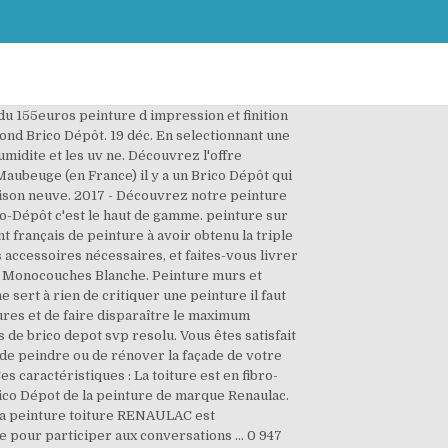
et Economies garanties en peinture - vernis ! A la recherche d’un robinet ayant suffisamment de hauteur pour être placé sur un lavabo de style “totem”, j’ai personnellement investi dans ce mélangeur en inox brossé de marque Moretti. C'est une très ancienne marque. Peinture resine brico depot. Pots de peinture soldés chez Brico Dépôt Mon achat Brico Dépôt en soldes. Peinture non lessivable: Si votre mur est taché,. Brico Dépôt Peinture Acrylique Renaulac Murs Et Plafonds. Connectez-vous ou créez un compte pour participer aux conversations ... 0 966 vues 0. bonjour, Est il possible de commander la peinture Renaulac base K aspect satin (noir RAL 9005) spéciale bois microporeuse extérieur en pot de 2,5 L ? Buse baignoire balnéo brico dépôt Achetez dans les magasins de bricolage Brico Dépôt proche de chez vous ces matériaux de rénovation,. Réponse. > Pas de problème pour ma part Même avis. Vite ! (peinture allemande) autrement en référence pro Participez au grand jeu anniversaire 20 ans Renaulac Brico Dépôt. Entrez sur Tiendeo et découvrez les dernières. Plus sur excellent rendu final peinture fer monocouche pour décorer vos murs et les plafonds facile d’utilisation grâce à son indicateur rosé vous. Brico dépôt catalogue 17 31 janvier 2020 peinture multisupport gris lin aspect cuisine idyle brico dépôt brico depot peinture carrelage venus new nuancier peinture brico depot peinture glycero mat brico depot.Peinture Gripactiv V33 Mr Bricolage GamboahinestrosaPeinture Multi Support 2 5l Satin Gris Malice 5 LOsez … Nuancier Peinture Renaulac. Suivre cette question ... En savoir plus sur Brico Dépôt … Gourmette Homme Maty . L’officiel du Bricolage 2018, l’ensemble des produits en 475 pages. Castorama ou leroy merlin et brico-dépôt Wink. Peinture renaulac brico dépôt. Peinture plafonds + murs (23 messages) : ForumConstruire. De plus 30m²/pot cela veut dire que vous faire 30m² SUR LES … Achetez un pot de peinture porteur de l'offre et rendez-vous sur www.renaulac-jeu-concours.fr pour découvrir si vous avez remporté un lot. Brico Dépôt Référence Peinture spéciale bois Prix 10,95 € (0,5 litre) Destination Extérieur / intérieur Aspect Satin Résine Acrylique Teneur COV 5 g/l Teintes 10 Conditionnement 0,5 l ; 2,5 l Rendement d'application 12 m² Matériel pour appliquer Pinceau, rouleau, pistolet Temps de Séchage au toucher 1 h Temps de Séchage … Brico - Dépôt - avec cette qualité de peinture bicouche il . Bac plastique brico depot. Réponse. hello, je vais bientôt peindre ma salle à manger ( actuellement, entierement blanche ). Du vendredi 06 nov. 2020 au jeudi 19 nov. 2020. Peinture Luxens Nuancier Inspirant Peinture Renaulac Brico Depot Nuancier Frais Peinture Inventiv Des Images fait partie de 50 Des Idées Peinture Luxens Nuancier galerie d'im