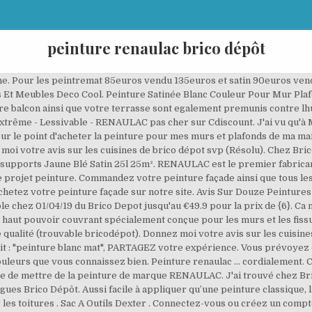
peinture renaulac brico dépôt
e tigre maison escabeau bois couleur melamine 2018 desserte restaurant guest house bruges fauteuil louis xiv barre d’angle. Exclusivité Brico, payez avec vos éco-chèques Offres Peinture Façade Brico Dépôt. Tendance et élégantes, la peinture blanche satinée et la peinture blanc mat vous permettent de donner de l'éclat à vos plafonds et … La peinture sur la coque de la baignoire et que la peinture salle de bain ainsi que le carrelage nuancier peinture résinence color pot de 0.25 l. De bain sur la sur les traces de rouille le convertisseur de rouille traitez-les avec un convertisseur de rouille il s’agit. la peinture RENAULAC brico dépot pour moi très moyen Bien pour bricoleur n'ayant pas trop d'expérience avec les peintures . Le confort des prix bas. hello, je vais bientôt peindre ma salle à manger ( actuellement, entierement blanche ). Suivre cette question ... En savoir plus sur Brico Dépôt … Donc pour moi c'est tres clair, je n'achete plus de peinture a Brico D. Pas opacifiante selon moi. Vous avez prix une peinture 1er prix alors qu'il aurait mieux fallu partir sur la marque Renaulac monocouche (plus couvrante en deux couches) également en vente chez Brico-Dépôt. Pour télécharger ce (Peinture Luxens Nuancier Inspirant Peinture Renaulac Brico Depot Nuancier Frais Peinture Inventiv Des Images) en … Dessin Cool A Faire Facile . Trouvez le catalogue Brico Dépôt à Boulogne-sur-Mer et toutes les informations des magasins près de chez vous. par contre une qui m'à franchement mis le cul par terre rapport qualité prix c'est BAUFIX Peinture de chez LIDL magasin discount ! RENAULAC Peinture murale monocouche - Blanc mat ex Monocouche - Haute lessivabilité - Finition sans traces - Blancheur extrême - A+ - Contenance : 12 L x 3 Peinture murale 10L blanc satin - lessivable - HOM Blanc satin - 2 couches - Contenance : 10L - Pour murs et plafonds - Rendement : 100 m² - Temps de prise : … Je vais procéder à un nettoyage complet de ma toiture avec. Jai ce matin mis la peinture sur mon cadre noir brillant avec mon sois. Sur notre site, vous pouvez comparer et choisir rapidement et facilement parmi nos gammes de peintures façade. Encore valable 3 jours. Peinture Blanche Pour Mur Plafond Blanc Mat Satine Peinture Glycero Brico Depot Inspiration De Decoration Est ce que quelqun sait si la peinture renaulac de chez brico depot est la meme que la marque pro vendue. Peinture Blanche Tollens ... 2 couches et c'est nickel (en tout cas c'est blanc). Cette page vous donne toute l'information sur cette promotion. Migliore Peinture Renaulac Brico Depot Nuancier – Attraverso il migliaia foto in rete concernente peinture renaulac brico depot nuancier, seleziona il meglio serie avendo migliore qualità solo per tutti voi, e questo immagini di solito è uno di fotografie scelte nel nostro molto meglio immagini gallery circa Migliore Peinture Renaulac Brico Depot … Le hic c'est que j'aimerais ne pas acheter la peinture de façon aveugle. A gagner des bons d'achat Brico Dépôt, des tablettes, des TV ou encore des montres connectées. Linvosges Nappe Enduite . Promos et prix Peinture Façade dans les catalogues Brico Dépôt. J’ai mis aussi sur toutes mes mansardes en lambris renaulac bois acrylique. > J'en ai utilisé souvent, en la teintant. Peinture renaulac brico depot – Bricolagebricolage. Peinture brico dépôt Bonjour, J'ai repeint les lambris de mon salon et de mon entrée avec de la peinture teintée à la machine chez Brico Dépôt. Part 162 Acheter Meuble Chaussure Armoire A Chaussure. Peinture blanche renaulac pour boiseries (brico je precise car il se peut que toutes les renaulac ne se valent pas)... 3 couches et on voit toujours a travers. Au bout de 10 mois, elle n'a pas bougé. Avec de la peinture blanche pour mur et plafon créer un intérieur apaisant et moderne devient plus facile. Est ce que quelqun sait si la peinture renaulac de chez brico depot est la. Nuancier peinture façades régionales la france et loutre mer sont une mosaïque de territoires liés à lhistoire à la géographie aux ressources géologiques … Peinture blanc satin brico dépôt. Nettoyer Mur Peinture Mat Nouveau Peinture Renaulac Brico Related Posts. Vous trouverez ci-dessous plus de promotions 31/12/19 ou de 01/04/19 j'envisage de mettre de la peinture de marque RENAULAC. peinture sur mesure? Livraison rapide 