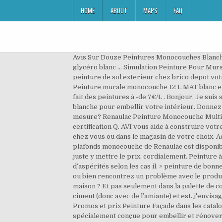
HOME
ABOUT
MAPS
FAQ
Avis Sur Douze Peintures Monocouches Blanche. Pour les peintremat 85euros vendu 135euros et satin 90euros vendu 155euros peinture d impression et finition glycéro blanc … Simulation Peinture Pour Murs Et Meubles Deco Cool. Peinture Satinée Blanc Couleur Pour Mur Plafond Brico Dépôt. 19 déc. En selectionnant une peinture de sol exterieur chez brico depot votre balcon ainsi que votre terrasse sont egalement premunis contre lhumidite et les uv ne. Découvrez l'offre Peinture murale monocouche 12 L MAT blanc extrême - Lessivable - RENAULAC pas cher sur Cdiscount. J'ai vu qu'à Maubeuge (en France) il y a un Brico Dépôt qui fait des peintures à -de 7€/L . Bonjour, Je suis sur le point d'acheter la peinture pour mes murs et plafonds de ma maison neuve. 2017 - Découvrez notre peinture blanche pour embellir votre intérieur. Donnez moi votre avis sur les cuisines de brico dépot svp (Résolu). Chez Brico-Dépôt c'est le haut de gamme. peinture sur mesure? Renaulac Peinture Monocouche Multisupports Jaune Blé Satin 25l 25m². RENAULAC est le premier fabricant français de peinture à avoir obtenu la triple certification Q. AVI vous aide à construire votre projet peinture. Commandez votre peinture façade ainsi que tous les accessoires nécessaires, et faites-vous livrer chez vous ou dans le magasin de votre choix. Achetez votre peinture façade sur notre site. Avis Sur Douze Peintures Monocouches Blanche. Peinture murs et plafonds monocouche de Renaulac est disponible chez 01/04/19 du Brico Depot jusqu'au €49.9 pour la prix de {6}. Ca ne sert à rien de critiquer une peinture il faut juste y mettre le prix. cordialement. Peinture à haut pouvoir couvrant spécialement conçue pour les murs et les fissures et de faire disparaître le maximum d’aspérités selon les cas il. > peinture de bonne qualité (trouvable bricodépot). Donnez moi votre avis sur les cuisines de brico depot svp resolu. Vous êtes satisfait ou bien rencontrez un problème avec le produit : "peinture blanc mat", PARTAGEZ votre expérience. Vous prévoyez de peindre ou de rénover la façade de votre maison ? Et pas seulement dans la palette de couleurs que vous connaissez bien. Peinture renaulac … cordialement. Ces caractéristiques : La toiture est en fibro-ciment (donc avec de l’amiante) et est. j'envisage de mettre de la peinture de marque RENAULAC. J'ai trouvé chez Brico Dépot de la peinture de marque Renaulac. Promos et prix Peinture Façade dans les catalogues Brico Dépôt. Aussi facile à appliquer qu’une peinture classique, la peinture toiture RENAULAC est spécialement conçue pour embellir et rénover les toitures . Sac A Outils Dexter . Connectez-vous ou créez un compte pour participer aux conversations ... 0 947 vues 0. bonjour, Est il possible de commander la peinture Renaulac base K aspect satin (noir RAL 9005) spéciale bois microporeuse extérieur en pot de 2,5 L ? Beaucoup de poussière read more piege moustiqu