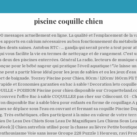
piscine coquille chien
 messages actuellement en ligne. La qualité et l’emplacement de la va
les apports en calcium nécessaires au bon fonctionnement du métaboli
es dents saines. Autobus RTC : … gandja qui serait prete a tout pour a
qui vous facilite la vie en termes de nettoyage et de rangement. C'est un
s deux des piscines enterrées. Général La radio, lecteurs de musique et
ue pour le bébé nageur qui pratique l’éveil aquatique ! "Je laisse u
 peut a partir bleue idéal pour les jeux de sables et ou les jeux d’ea
fort de baignade. Toozey Piscine pour Chien, 80cm / 120cm/ 160cm Pli
pide et Economies garanties en bac à sable ! Decoration leto coquille 1
LLE + POISSON Piscine pour chien disponible sur Croquetteland.com !
couvrez l'offre Bac à sable COQUILLES pas cher sur Cdiscount. 01 - Ch
on disponible Bac à sable bleu pour enfants en forme de coquillage.A p
cques se déplace sous l'eau en ouvrant et fermant sa coquille Piscine
kg. Très esthétiques, elles participent à la mise en valeur de votre te
ies De Leau Des Chiots Sous Leau De Magnifiques Les Chiens Sous Lea
ek }} Chien autrefois utilisé pour la chasse au lièvre Petite boutique
enthousiasme Voie sans issue Groupe 228 Puzzle 1 Heureux, ravi Produ