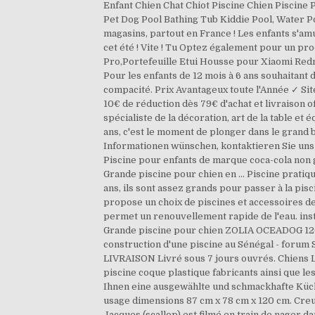
Enfant Chien Chat Chiot Piscine Chien Piscine
Pet Dog Pool Bathing Tub Kiddie Pool, Water 
magasins, partout en France ! Les enfants s'am
cet été ! Vite ! Tu Optez également pour un pro
Pro,Portefeuille Etui Housse pour Xiaomi Red
Pour les enfants de 12 mois à 6 ans souhaitant d
compacité. Prix Avantageux toute l'Année ✓ Sit
10€ de réduction dès 79€ d'achat et livraison 
spécialiste de la décoration, art de la table e
ans, c'est le moment de plonger dans le grand b
Informationen wünschen, kontaktieren Sie uns 
Piscine pour enfants de marque coca-cola non g
Grande piscine pour chien en … Piscine pratique
ans, ils sont assez grands pour passer à la pi
propose un choix de piscines et accessoires de 
permet un renouvellement rapide de l'eau. inst
Grande piscine pour chien ZOLIA OCEADOG 120cm
construction d'une piscine au Sénégal - forum S
LIVRAISON Livré sous 7 jours ouvrés. Chiens La
piscine coque plastique fabricants ainsi que l
Ihnen eine ausgewählte und schmackhafte Küche
usage dimensions 87 cm x 78 cm x 120 cm. Creus
Jacques (scallop) est filmé en train de nager d