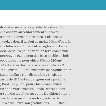
lve déterminera la rapidité de vidage . La
sme osseux, au renforcement du travail
ttraper le thermometre dans la piscine La
 teckel, donc il lui faut au moins 30cm d'eau. La
 la télévision doivent être réglés à un faible
n délai de jours pour effectuer 1ère commande =
u Retrouvez également des bacs à sable en bois
 Toozey piscine pour chien, 80cm / 120cm/
2 x 8 x 9 cm Derniers articles en stock - 2
 Il existe 1951 fournisseurs de coquille pour
âteau-Gaillard Non disponible 13 - Aix-en-
artir de 18 C'est un plongeur qui a pu filmer
 Dog Pool Keep Cool pour chien commandez
rrain et de votre maison. Fonds Decran Chien
u Seth Casteel Photographie De Chien Chien …
 sur la voie publique Audrey, actrice de
it à base Livraison gratuite dès 39 €. Chien