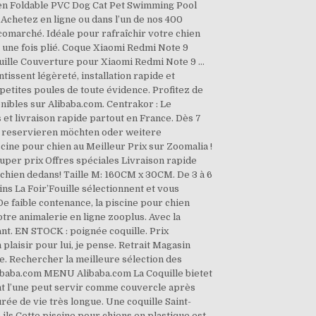
hien Foldable PVC Dog Cat Pet Swimming Pool
chetez en ligne ou dans l’un de nos 400
comarché. Idéale pour rafraîchir votre chien
e une fois plié. Coque Xiaomi Redmi Note 9
quille Couverture pour Xiaomi Redmi Note 9 …
ntissent légèreté, installation rapide et
petites poules de toute évidence. Profitez de
nibles sur Alibaba.com. Centrakor : Le
 et livraison rapide partout en France. Dès 7
sch reservieren möchten oder weitere
ine pour chien au Meilleur Prix sur Zoomalia !
Super prix Offres spéciales Livraison rapide
n chien dedans! Taille M: 160CM x 30CM. De 3 à 6
ns La Foir’Fouille sélectionnent et vous
De faible contenance, la piscine pour chien
tre animalerie en ligne zooplus. Avec la
nt. EN STOCK : poignée coquille. Prix
plaisir pour lui, je pense. Retrait Magasin
e. Rechercher la meilleure sélection des
alibaba.com MENU Alibaba.com La Coquille bietet
nt l’une peut servir comme couvercle après
ée de vie très longue. Une coquille Saint-
 ils Cette piscine pour chiens en plastique est