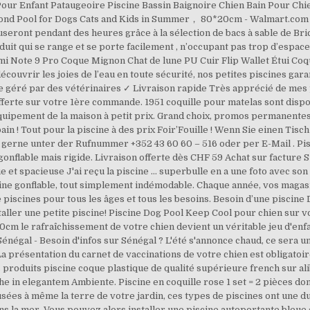
 Pour Enfant Pataugeoire Piscine Bassin Baignoire Chien Bain Pour C
Pond Pool for Dogs Cats and Kids in Summer， 80*20cm - Walmart.com A
useront pendant des heures grâce à la sélection de bacs à sable de Bri
duit qui se range et se porte facilement , n’occupant pas trop d’espac
mi Note 9 Pro Coque Mignon Chat de lune PU Cuir Flip Wallet Étui Co
écouvrir les joies de l’eau en toute sécurité, nos petites piscines gara
e géré par des vétérinaires ✓ Livraison rapide Très apprécié de mes 
offerte sur votre 1ère commande. 1951 coquille pour matelas sont dispo
t équipement de la maison à petit prix. Grand choix, promos permanentes
ain ! Tout pour la piscine à des prix Foir’Fouille ! Wenn Sie einen Ti
gerne unter der Rufnummer +352 43 60 60 – 516 oder per E-Mail . Pisc
onflable mais rigide. Livraison offerte dès CHF 59 Achat sur facture 
 et spacieuse J'ai reçu la piscine … superbulle en a une foto avec so
scine gonflable, tout simplement indémodable. Chaque année, vos magasi
piscines pour tous les âges et tous les besoins. Besoin d’une piscine 
aller une petite piscine! Piscine Dog Pool Keep Cool pour chien sur vo
 le rafraîchissement de votre chien devient un véritable jeu d'enfa
énégal - Besoin d'infos sur Sénégal ? L'été s'annonce chaud, ce sera un 
 présentation du carnet de vaccinations de votre chien est obligatoir
es produits piscine coque plastique de qualité supérieure french sur 
 in elegantem Ambiente. Piscine en coquille rose 1 set = 2 pièces do
ées à même la terre de votre jardin, ces types de piscines ont une dur
ans la mer. Vous pouvez alors installer une piscine autoportante bleue :