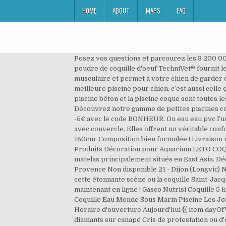
HOME
ABOUT
MAPS
FAQ
Posez vos questions et parcourez les 3 200 000
poudre de coquille d'oeuf TechniVet® fournit 
musculaire et permet à votre chien de garder d
meilleure piscine pour chien, c’est aussi celle 
piscine béton et la piscine coque sont toutes le
Découvrez notre gamme de petites piscines conç
-5€ avec le code BONHEUR. Ou eau eau pvc l’une
avec couvercle. Elles offrent un véritable con
160cm. Composition bien formulée ! Livraison ra
Produits Décoration pour Aquarium LETO COQUI
matelas principalement situés en East Asia. Dé
Provence Non disponible 21 - Dijon (Longvic) N
cette étonnante scène ou la coquille Saint-Ja
maintenant en ligne ! Gasco Nutrisi Coquille 5 
Coquille Eau Monde Sous Marin Piscine Les Jo
Horaire d'ouverture Aujourd'hui {{ item.dayOfWe
diamants sur canapé Cris de protestation ou d'