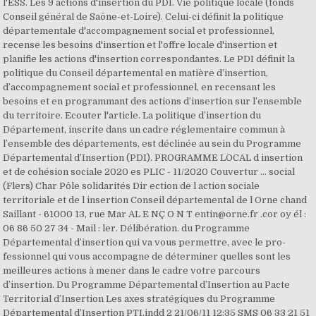
l'ESS. Les 9 actions d'insertion du PDI. Vie politique locale (fonds
Conseil général de Saône-et-Loire). Celui-ci définit la politique
départementale d'accompagnement social et professionnel,
recense les besoins d'insertion et l'offre locale d'insertion et
planifie les actions d'insertion correspondantes. Le PDI définit la
politique du Conseil départemental en matière d’insertion,
d’accompagnement social et professionnel, en recensant les
besoins et en programmant des actions d’insertion sur l’ensemble
du territoire. Ecouter l'article. La politique d’insertion du
Département, inscrite dans un cadre réglementaire commun à
l’ensemble des départements, est déclinée au sein du Programme
Départemental d’Insertion (PDI). PROGRAMME LOCAL d insertion
et de cohésion sociale 2020 es PLIC - 11/2020 Couvertur ... social
(Flers) Char Pôle solidarités Dir ection de l action sociale
territoriale et de l insertion Conseil départemental de l Orne chand
Saillant - 61000 13, rue Mar AL E NÇ O N T entin@orne.fr .cor oy él :
06 86 50 27 34 - Mail : ler. Délibération. du Programme
Départemental d’insertion qui va vous permettre, avec le pro-
fessionnel qui vous accompagne de déterminer quelles sont les
meilleures actions à mener dans le cadre votre parcours
d’insertion. Du Programme Départemental d’Insertion au Pacte
Territorial d’Insertion Les axes stratégiques du Programme
Départemental d’Insertion PTI.indd 2 21/06/11 12:35 SMS 06 33 21 51