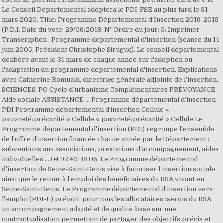
Le Conseil Départemental adoptera le PDI-FSE au plus tard le 31
mars 2020. Title: Programme Départemental d’Insertion 2016-2018
(P.D.I. Date du vote: 29/06/2018: N° Ordre du jour: 5: Imprimer
Transcription : Programme départemental d'insertion (séance du 14
juin 2005, Président Christophe Sirugue). Le conseil départemental
délibère avant le 31 mars de chaque année sur l'adoption ou
l'adaptation du programme départemental d'insertion. Explications
avec Catherine Romuald, directrice générale adjointe de l’insertion.
SCIENCES-PO Cycle d’urbanisme Complémentaires PRÉVOYANCE
Aide sociale ASSISTANCE ... Programme départemental d’insertion
PDI Programme départemental d’insertion Cellule «
pauvreté/précarité » Cellule « pauvreté/précarité » Cellule Le
Programme départemental d'insertion (PDI) regroupe l'ensemble
de l'offre d'insertion financée chaque année par le Département :
subventions aux associations, prestations d'accompagnement, aides
individuelles ... 04 92 40 38 06. Le Programme départemental
d'insertion de Seine-Saint-Denis vise à favoriser l’insertion sociale
ainsi que le retour à l’emploi des bénéficiaires du RSA vivant en
Seine-Saint-Denis. Le Programme départemental d'insertion vers
l'emploi (PDI-E) prévoit, pour tous les allocataires isèrois du RSA,
un accompagnement adapté et de qualité, basé sur une
contractualisation permettant de partager des objectifs précis et