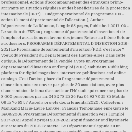
professionnel. Actions d’accompagnement des étrangers primo-
arrivants en situation régulière et des bénéficiaires de la protection
internationale (BPI*) ... Budget opérationnel de programme 104 –
action 12. ment départemental de l’allocation. ), Author:
Département de La Réunion, Length: 85 pages, Published: 2017-06 …
Le soutien du FSE au programme départemental d'insertion et de
l'emploi et aux actions en faveur des jeunes Retour au thème Retour
aux dossiers. PROGRAMME DÉPARTEMENTAL D'INSERTION 2016-
2021 Le Programme départemental d’insertion (PDI), c’est quoi ?
Voeux du Président du Département des Hautes-Alpes Dans cette
optique, le Département de la Vendée a voté un Programme
départemental d’insertion et d’emploi (PDIE) ambitieux. Publishing
platform for digital magazines, interactive publications and online
catalogs. C’est l’action-phare du Programme départemental
d’insertion, mise en œuvre par plus de 30 associations, avec plus
d’une centaine de lieux d’accueil sur l’Hérault, qui concerne plus de
8 000 personnes par an. 04 92 78 25 26 Fax 04 92 78 25 35 Mobile
06 15 76 69 57 Appel à projets départemental 2020 . Collecteur :
Manigand Marie-Laure Langue : Français Témoignage enregistré le
14/06/2005 Programme Départemental d’Insertion vers l’Emploi
2017-2021 Appel à projet 2019-2021 Appui financier et d’ingénierie
aux acteurs du PDI-E Contexte : Le Département s’appuie su un
éseau de patenai es, notamment associatifs, pou mette en œuv e la