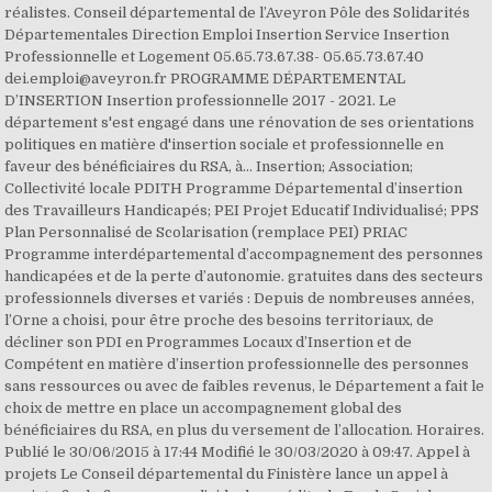
réalistes. Conseil départemental de l’Aveyron Pôle des Solidarités
Départementales Direction Emploi Insertion Service Insertion
Professionnelle et Logement 05.65.73.67.38- 05.65.73.67.40
dei.emploi@aveyron.fr PROGRAMME DÉPARTEMENTAL
D’INSERTION Insertion professionnelle 2017 - 2021. Le
département s'est engagé dans une rénovation de ses orientations
politiques en matière d'insertion sociale et professionnelle en
faveur des bénéficiaires du RSA, à… Insertion; Association;
Collectivité locale PDITH Programme Départemental d’insertion
des Travailleurs Handicapés; PEI Projet Educatif Individualisé; PPS
Plan Personnalisé de Scolarisation (remplace PEI) PRIAC
Programme interdépartemental d’accompagnement des personnes
handicapées et de la perte d’autonomie. gratuites dans des secteurs
professionnels diverses et variés : Depuis de nombreuses années,
l’Orne a choisi, pour être proche des besoins territoriaux, de
décliner son PDI en Programmes Locaux d’Insertion et de
Compétent en matière d’insertion professionnelle des personnes
sans ressources ou avec de faibles revenus, le Département a fait le
choix de mettre en place un accompagnement global des
bénéficiaires du RSA, en plus du versement de l’allocation. Horaires.
Publié le 30/06/2015 à 17:44 Modifié le 30/03/2020 à 09:47. Appel à
projets Le Conseil départemental du Finistère lance un appel à