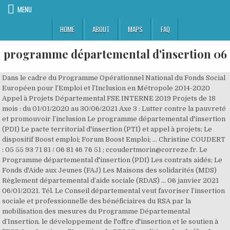
MENU
HOME
ABOUT
MAPS
FAQ
programme départemental d'insertion 06
Dans le cadre du Programme Opérationnel National du Fonds Social
Européen pour l’Emploi et l’Inclusion en Métropole 2014-2020
Appel à Projets Départemental FSE INTERNE 2019 Projets de 18
mois : du 01/01/2020 au 30/06/2021 Axe 3 : Lutter contre la pauvreté
et promouvoir l’inclusion Le programme départemental d'insertion
(PDI) Le pacte territorial d'insertion (PTI) et appel à projets; Le
dispositif Boost emploi; Forum Boost Emploi; ... Christine COUDERT
: 05 55 93 71 81 / 06 81 46 76 51 ; ccoudertmorin@correze.fr. Le
Programme départemental d'insertion (PDI) Les contrats aidés; Le
Fonds d'Aide aux Jeunes (FAJ) Les Maisons des solidarités (MDS)
Règlement départemental d’aide sociale (RDAS) ... 06 janvier 2021
06/01/2021. Tél. Le Conseil départemental veut favoriser l’insertion
sociale et professionnelle des bénéficiaires du RSA par la
mobilisation des mesures du Programme Départemental
d’Insertion. le développement de l'offre d'insertion et le soutien à