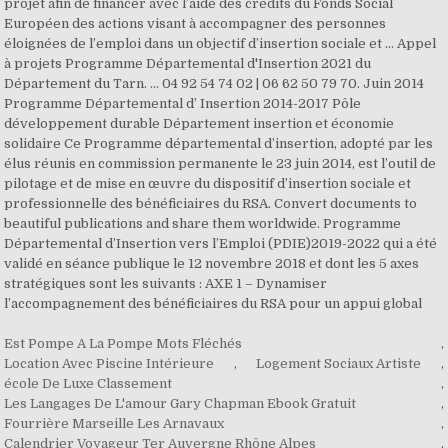
projet afin de financer avec l’aide des crédits du Fonds Social
Européen des actions visant à accompagner des personnes
éloignées de l’emploi dans un objectif d’insertion sociale et … Appel
à projets Programme Départemental d'Insertion 2021 du
Département du Tarn. ... 04 92 54 74 02 | 06 62 50 79 70. Juin 2014
Programme Départemental d’ Insertion 2014-2017 Pôle
développement durable Département insertion et économie
solidaire Ce Programme départemental d’insertion, adopté par les
élus réunis en commission permanente le 23 juin 2014, est l’outil de
pilotage et de mise en œuvre du dispositif d’insertion sociale et
professionnelle des bénéficiaires du RSA. Convert documents to
beautiful publications and share them worldwide. Programme
Départemental d’Insertion vers l’Emploi (PDIE)2019-2022 qui a été
validé en séance publique le 12 novembre 2018 et dont les 5 axes
stratégiques sont les suivants : AXE 1 – Dynamiser
l’accompagnement des bénéficiaires du RSA pour un appui global
Est Pompe A La Pompe Mots Fléchés
,
Location Avec Piscine Intérieure
,
Logement Sociaux Artiste
,
école De Luxe Classement
,
Les Langages De L'amour Gary Chapman Ebook Gratuit
,
Fourrière Marseille Les Arnavaux
,
Calendrier Voyageur Ter Auvergne Rhône Alpes
,