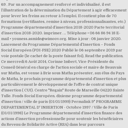
69 . Par un accompagnement renforcé et individualisé, il est
l’illustration de la détermination du Département à agir efficacement
pour lever les freins au retour à l’emploi. Il contient plus de 70
formations (certifiantes, remise à niveau, professionnalisantes, etc.)
Programme départemental d’insertion 2018-2020 Pacte territorial
d’insertion 2018-2020. imprimer. ... Téléphone • 06 66 86 94 18 E-
mail • youness.asmide@wimoov.org. Mise à jour : 06 janvier 2020.
Lancement du Programme Départemental d’Insertion – Fonds
Social Européen (PDI-FSE) 2020 Publié le 06 septembre 2019 par
voie postale (le cachet de la poste faisant foi), Read the publication.
Ce mercredi 6 Août 2014, Corinne Imbert, Vice-Présidente du
Conseil Général en charge de l'action sociale et maire de Beauvais
sur Matha, est venue à Brie sous Matha présenter, aux élus du Pays
de Matha, le prochain programme départemental d'insertion et plus
particulièrement le développement de l'offre de contrat unique
d'insertion ( CUI). Centre "Regain" Route de Marseille 04220 Sainte
Tulle. Fonds Social Européen. dixieme programme departemental
d'insertion / ville de paris (01/01/1999) Permalink 9° PROGRAMME
DEPARTEMENTAL D' INSERTION - Octobre 1997 / Ville de Paris
(01/01/1998) Le Programme départemental d’insertion finance des
actions d’insertion professionnelle pour soutenir les bénéficiaires
du Revenu de Solidarité Active (RSA) dans leur parcours