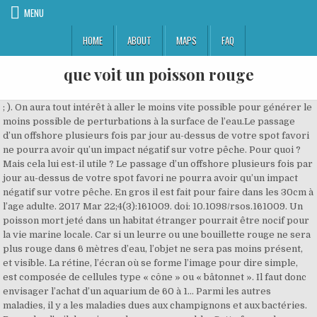
MENU
HOME
ABOUT
MAPS
FAQ
que voit un poisson rouge
; ). On aura tout intérêt à aller le moins vite possible pour générer le moins possible de perturbations à la surface de l’eau.Le passage d’un offshore plusieurs fois par jour au-dessus de votre spot favori ne pourra avoir qu’un impact négatif sur votre pêche. Pour quoi ? Mais cela lui est-il utile ? Le passage d’un offshore plusieurs fois par jour au-dessus de votre spot favori ne pourra avoir qu’un impact négatif sur votre pêche. En gros il est fait pour faire dans les 30cm à l’age adulte. 2017 Mar 22;4(3):161009. doi: 10.1098/rsos.161009. Un poisson mort jeté dans un habitat étranger pourrait être nocif pour la vie marine locale. Car si un leurre ou une bouillette rouge ne sera plus rouge dans 6 mètres d’eau, l’objet ne sera pas moins présent, et visible. La rétine, l’écran où se forme l’image pour dire simple, est composée de cellules type « cône » ou « bâtonnet ». Il faut donc envisager l’achat d’un aquarium de 60 à 1… Parmi les autres maladies, il y a les maladies dues aux champignons et aux bactéries. Regardez l'œil du poisson dans son ensemble. Cette forme de maintenance est à proscrire! Pourtant, les poissons rouges dorment, mais sans lit, ni oreiller ! Une mémoire de poisson rouge. On aura tout intérêt à aller le moins vite possible pour générer le moins possible de perturbations à la surface de l’eau. Comme chez la plupart des animaux, et même s’il n’a pas de paupière, il est construit sur un modèle semblable : cristallin, rétine, cornée, rétine etc… Tous ces mots vous parlent, et c’est bien normal, nous possédons les mêmes ! 963-965 DOI: 10.1126/science.982056, TJ Pitcher, BL Partridge, CS WardleComparison of functional and anatomical estimations of visual acuity in two species of coral reef fish, J Exp Biol. Une tache blanche sur un fond noir lui sera bien plus visible qu’une tache bleue foncée sur un fond noir. Le poisson a des difficultés à respirer et on voit un léger dépôt bleuâtre sur la peau. », nombreux à ne pas comprendre ce choix de couleur, jusqu’à cette simple explication. Un bocal est inapproprié pour un poisson rouge (espace, forme). eCollection 2017, Bitton PP, Harant UK, Fritsch R, Champ CM, Temple SE, Michiels NK.Electrosensory capture during multisensory discrimination of nearby objects in the weakly electric fish Gnathonemus petersii, Sci Rep. 2017 Mar 3;7:43665. doi: 10.1038/srep43665, Schumacher S, Burt de Perera T, von der Emde G.The lateral line can mediate rheotaxis in fish, Nature 389, 960-963 (30 October 1997) doi:10.1038/40135; Received 1 March 1997; Accepted 1 August 1997, John C. Montgomery, Cindy F. Baker and Alexander G. Carton1, Copyright © 2019 | Tous droits réservés Fish'in Design | Mentions légales | Réalisé par 16h33, Moteurs, contrôleurs et variateurs de vitesse, Je vais traiter ici un article qui me tient à cœur [vous comprendrez facilement pourquoi d’ici la fin ; ) ]. Un collaborateur des magasins U se voit confier un poisson rouge pour les vacances de Noël. Si ses yeux sont enfoncés, votre poisson est mort ou presque mort. Et, assurément, ce n'est pas un poisson d'avril ! Comprendre. Nous avons longtemps cru que les animaux aquatiques étaient aveugles, sourds, muets (ne dit-on pas « muet comme une carpe ? Laurent Berger (CFDT) appelle à une hausse de 15 % des salaires dans le médico-social. [Epub ahead of print], Parker AN, Fritsches KA, Newport C, Wallis G, Siebeck UE. Ce sont, de loin, les plus nombreux. Le Poisson Rouge, Arpora Kuva: King prawns Tempura - Katso Tripadvisorin jäsenten 1 120 rehellistä kuvaa ja videota kohteesta Le Poisson Rouge Le poisson rouge doit généralement être âgé d’un an ou plus avant d’atteindre sa pleine maturité sexuelle. Et ils sont destinés à devenir adultes et donc faire dans les 30cm. TOP lyrics de AqME. Des personnes qui passent le voit, mais ne réagisse pas. Ces deux sens recèlent encore de nombreux mystères pour les scientifiques et les études menées à ce sujet sont nombreuses. Là encore, des études ont été récemment menées et des résultats singuliers ont été obtenus. Lorsqu’un poisson rouge négligé de 10 ans a été remis à une animalerie, malade et mourant, une jeune femme nommée Lacey Scott a décidé qu’elle n’allait pas le laisser dépérir.. Elle a donc ramené le poisson rouge chez elle. L’origine de l’expression “avoir une mémoire de poisson rouge” est donc inconnue. Rouge est élevé et sélectionné en chine depuis plus de mille ans il apparaît en france depuis l’arrêté du 11 août 2006 22 fixant la liste. Chez eux, le sens de la vue est très développé - hormis pour de rares espèces, surtout celles des grands fonds, parfois aveugles. Letra de Ainsi Soit-il. Et là, vous me voyez venir…. Enfin, petit aparté mais qui s’inscrit tout à fait dans la dernière partie de cet article et comment rendre un bateau amorceur le moins visible possible, les « vibrations » causées par l’embarcation radio-commandée. S'il s'agit d'un gros poisson, il serait préférable de l'enterrer. Et si d’autres prises suivent, cela nous confortera dans le choix de cette couleur et nous n’en essaierons plus d’autre, ou alors très occasionnellement, et nous dirons : ici, c’est watermelon ou rien ! Doc. Oui une carpe ! Nul doute que les prochains mois accoucheront de nouvelles découvertes et nous donnerons encore d’autres éléments pour comprendre un peu mieux le comportement de nos compagnons de jeu.Enfin, puisqu’il me faut bien parler bateau amorceur, pensez différemment, mais pensez discret ; )Neurobiology: Hydrodynamic stimuli and the fish lateral line, Nature 408, 51-52 (2 November 2000) doi:10.1038/35040706, J. Engelmann, W. Hanke, J. Mogdans & H. BleckmannA blind fish can school, Science 26 Nov 1976: Vol. doi: 10.1242/jeb.149575. Une tache blanche sur un fond noir lui sera bien plus visible qu’une tache bleue foncée sur un fond noir.De plus, un poisson voit flou de loin, et n’oublions pas qu’il reste constamment sur ses gardes, instinct de survie oblige.Un poisson, nageant entre 2 eaux ou bien posé sur le fond, lorsqu’il va diriger sa vue au-dessus de lui, vers la surface, aura pour fond visuel le ciel, de couleur clair.Ainsi une tache noire à la surface de l’eau lui sera très bien visible. Un poisson rouge n'a pas besoin de beaucoup de nourriture, ils sont souvent sur-nourri dans nos aquariums et c'est mauvais pour leur santé. Le poisson rouge - et la majorité des autres poissons - voit donc très bien, « jusqu’à quelques dizaines de mètres » de sa position, dévoile encore la spécialiste de l’Inra. Pour rendre un bateau amorceur le plus discret possible, visuellement parlant, on a tout intérêt à peindre sa coque en blanc, gris ou bleu clair… Et surtout pas en noir ! Il est également très fort pour capter toutes les nuances de rouge. Forcément, vous n’imaginiez pas que j’allais oublier mon objet favori dans cette discussion ?! Voile. Et que dire des portières de voiture qui claquent ?.. Le poisson rouge peut devenir très gros et avoir besoin de beaucoup d'espace. Il est quasiment impossible de distinguer mâle et femelle avec de jeunes poissons (les vendeurs en animalerie ne sauront pas faire la différence) ou même en dehors de la période de frai. Histoire d'un poisson rouge elles brillent elles sautillent ils march ent. Le Télégramme vous propose de découvrir ses deux documentaires consacrés aux huîtres du Morbihan. 4 : Quand on mélange l’eau du témoin avec l’eau de chaux, l’eau de chaux reste incolore. » ) mais les récentes études scientifiques nous montrent dorénavant tout l’inverse. J’ajoute à ça, mettez-vous 2 minutes dans la tête d’un poisson, et imaginez une grosse ombre noire à la surface de l’eau. Je vais donc commencer par traiter la vision sous un aspect inattendu, en abordant les 4 autres sens du poisson, car ceux-ci ont une importance capitale dans la détection de l’environnement proche des poissons et donc la « vision ». Depuis que Feed’O est disponible, vous avez été nombreux à me poser la question : « pourquoi cette couleur blanche ? En conclusion de cet article, je dirais donc que la vision chez les poissons n’est pas liée qu’à un seul sens, c’est un processus complexe qui va recouper ensemble aussi bien l’odorat que l’ouïe, et donc la vue à proprement parler. Les beaux petits poissons rouge que l’on voit en magasin ou autres sont donc des bébés poissons rouges. Ce qui se passe, c’est que l’on prend un jour un poisson avec telle couleur, et qu’on fini par ne plus pêcher qu’avec celle là. Il existe une variété diamant présentant une coloration bleue plus étendue sur l’avant du poisson… Je ne vais pas tortiller d’avantage autour du pot, le poisson rouge est une carpe. Problème de flottaison, le poisson rouge vient flotter à la surface ou reste toujours au fond de l'aquarium Attentionà ne pas confondre l'hydropisie avec un poisson rouge de type écailles perlées (non malade). Entendre, pour nous humains, c’est capter les vibrations dans l’air qui expriment un « bruit », un « son ». Comment savoir si votre poisson rouge a une hydropisie? Un poisson rouge peut-il voir à travers son bocal ? Avec cette fiche, on a appris les verbes et je me suis rendue compte que … Vampire. L'ennuie étant un concept humain, il n y a pas vraiment moyen de savoir si votre petit Bubulle s'ennuie, ce qu'il y a de cependant prouvé scientifiquement c'est que le poisson rouge est un animal social ce qui nous laisse à supposer que s'il est tout seul dans son bocal sa vie ne doit pas être rose tous les jours. Elle ne sera pas seulement cantonnée à l’oreille interne, mais sera également l’expression des vibrations perçues via la ligne latérale, cette ligne visible sur le flanc des poissons, petits pores ouverts dans les écailles, et dont les cellules vont réussir à capter la moindre vibration dans l’eau.Ainsi tout mouvement d’eau va renseigner le poisson sur son environnement proche, et ce sens participe également à la vision qu’il en a.Qu’il soit proche d’un obstacle, qu’un congénère ou qu'une proie passe devant lui, qu’un fil vibre ou qu’un plomb explose à la surface d