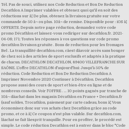
Tél. Pas de souci, utilisez nos Code Reduction et Bon De Reduction
Decathlon A Imprimer valables et obtenez quoi qu'il en soit des
réductions sur â¦ De plus, obtenez la livraison gratuite sur votre
commande de 50 â¬ ou plus. 10â¬ de remise. Disponible pour : iOS â¦
OFFERTS. Depuis notre page réduction, demandez votre code
promo Décathlon et laissez-vous rediriger sur decathlon.fr. 2021-
04-08; 171; Toutes les réponses à vos questions sur code promo
decathlon livraison gratuite . Bons de reduction pour les fromages
Bel . La tranquillité decathlon.com, câest dâavoir accès sans bouger
de chez soi à des articles de sport exclusifs et adaptés à la pratique
de chacun. DECATHLON DECATHLON, 69400 VILLEFRANCHE SUR
SAÔNE. L'offre DECATHLON d'aujourd'hui: Jusqu'à 50% de
réduction. Code Reduction et Bon De Reduction Decathlon A
Imprimer Novembre 2020 Continuer à Décathlon. Decathlon
propose aussi des cours de sport et bien-être en ligne et de
nombreux conseils. Voir l'OFFRE . ... 10 points gagnés par tranche de
10â¬ dâachat dans les magasin Décathlon en France + Decathlon.fr
(sauf soldes, Trocathlon, paiement par carte cadeau, bons â¦ Vous
économisez donc sur vos achats chez Decathlon grâce au code
promo, et ce à â¦ Ce coupon n'est plus valable. Sur decathlon.com,
lâachat se fait lâesprit tranquille. Pour en profiter, le procédé est
simple. Le code réduction Decathlon est à entrer dans le bloc "Code