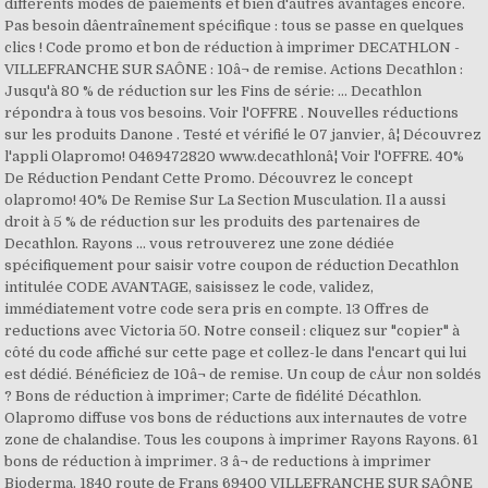
différents modes de paiements et bien d'autres avantages encore.
Pas besoin dâentraînement spécifique : tous se passe en quelques
clics ! Code promo et bon de réduction à imprimer DECATHLON -
VILLEFRANCHE SUR SAÔNE : 10â¬ de remise. Actions Decathlon :
Jusqu'à 80 % de réduction sur les Fins de série: ... Decathlon
répondra à tous vos besoins. Voir l'OFFRE . Nouvelles réductions
sur les produits Danone . Testé et vérifié le 07 janvier, â¦ Découvrez
l'appli Olapromo! 0469472820 www.decathlonâ¦ Voir l'OFFRE. 40%
De Réduction Pendant Cette Promo. Découvrez le concept
olapromo! 40% De Remise Sur La Section Musculation. Il a aussi
droit à 5 % de réduction sur les produits des partenaires de
Decathlon. Rayons ... vous retrouverez une zone dédiée
spécifiquement pour saisir votre coupon de réduction Decathlon
intitulée CODE AVANTAGE, saisissez le code, validez,
immédiatement votre code sera pris en compte. 13 Offres de
reductions avec Victoria 50. Notre conseil : cliquez sur "copier" à
côté du code affiché sur cette page et collez-le dans l'encart qui lui
est dédié. Bénéficiez de 10â¬ de remise. Un coup de cÅur non soldés
? Bons de réduction à imprimer; Carte de fidélité Décathlon.
Olapromo diffuse vos bons de réductions aux internautes de votre
zone de chalandise. Tous les coupons à imprimer Rayons Rayons. 61
bons de réduction à imprimer. 3 â¬ de reductions à imprimer
Bioderma. 1840 route de Frans 69400 VILLEFRANCHE SUR SAÔNE