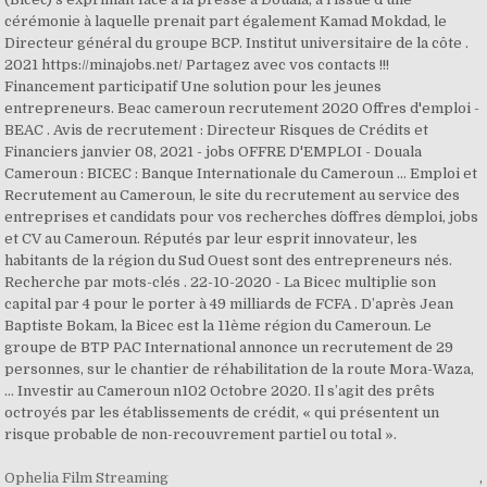
cérémonie à laquelle prenait part également Kamad Mokdad, le
Directeur général du groupe BCP. Institut universitaire de la côte .
2021 https://minajobs.net/ Partagez avec vos contacts !!!
Financement participatif Une solution pour les jeunes
entrepreneurs. Beac cameroun recrutement 2020 Offres d'emploi -
BEAC . Avis de recrutement : Directeur Risques de Crédits et
Financiers janvier 08, 2021 - jobs OFFRE D'EMPLOI - Douala
Cameroun : BICEC : Banque Internationale du Cameroun … Emploi et
Recrutement au Cameroun, le site du recrutement au service des
entreprises et candidats pour vos recherches d´offres d´emploi, jobs
et CV au Cameroun. Réputés par leur esprit innovateur, les
habitants de la région du Sud Ouest sont des entrepreneurs nés.
Recherche par mots-clés . 22-10-2020 - La Bicec multiplie son
capital par 4 pour le porter à 49 milliards de FCFA . D’après Jean
Baptiste Bokam, la Bicec est la 11ème région du Cameroun. Le
groupe de BTP PAC International annonce un recrutement de 29
personnes, sur le chantier de réhabilitation de la route Mora-Waza,
... Investir au Cameroun n102 Octobre 2020. Il s’agit des prêts
octroyés par les établissements de crédit, « qui présentent un
risque probable de non-recouvrement partiel ou total ».
Ophelia Film Streaming
,