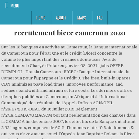
MENU
HOME
ABOUT
MAPS
FAQ
recrutement bicec cameroun 2020
Sur les 15 banques en activité au Cameroun, la Banque internationale
du Cameroun pour l’épargne et le crédit (Bicec) concentre le
volume le plus important des créances douteuses. Avis de
recrutement : Chargé d’Affaires janvier 08, 2021 - jobs OFFRE
D'EMPLOI - Douala Cameroun : BICEC : Banque Internationale du
Cameroun pour l'Epargne et le Crédit 9. The free, built-in Spaces
CDN minimizes page load times, improves performance, and
reduces bandwidth and infrastructure costs. Les dernières offres
d'emplois publiées au Cameroun, en Afrique et à l'International.
Communiqué des résultats de l'Appel d'offres AON/OPIL
n°28/E7/2019-BEAC du 16 juillet 2019 Réglement
n°2/18/CEMAC/UMAC/CM portant réglementation des changes dans
la CEMAC A fin décembre 2007, les effectifs de la Banque ont atteint
2 324 agents, composés de 60 % d'hommes et de 40 % de femmes Si
oui, vous n'avez aucun souci. D’après Jean Baptiste Bokam, la Bicec