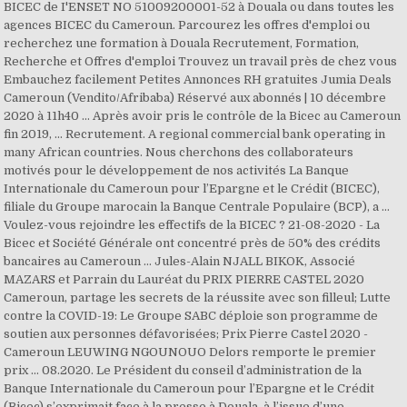
BICEC de I'ENSET NO 51009200001-52 à Douala ou dans toutes les
agences BICEC du Cameroun. Parcourez les offres d'emploi ou
recherchez une formation à Douala Recrutement, Formation,
Recherche et Offres d'emploi Trouvez un travail près de chez vous
Embauchez facilement Petites Annonces RH gratuites Jumia Deals
Cameroun (Vendito/Afribaba) Réservé aux abonnés | 10 décembre
2020 à 11h40 ... Après avoir pris le contrôle de la Bicec au Cameroun
fin 2019, ... Recrutement. A regional commercial bank operating in
many African countries. Nous cherchons des collaborateurs
motivés pour le développement de nos activités La Banque
Internationale du Cameroun pour l’Epargne et le Crédit (BICEC),
filiale du Groupe marocain la Banque Centrale Populaire (BCP), a …
Voulez-vous rejoindre les effectifs de la BICEC ? 21-08-2020 - La
Bicec et Société Générale ont concentré près de 50% des crédits
bancaires au Cameroun … Jules-Alain NJALL BIKOK, Associé
MAZARS et Parrain du Lauréat du PRIX PIERRE CASTEL 2020
Cameroun, partage les secrets de la réussite avec son filleul; Lutte
contre la COVID-19: Le Groupe SABC déploie son programme de
soutien aux personnes défavorisées; Prix Pierre Castel 2020 -
Cameroun LEUWING NGOUNOUO Delors remporte le premier
prix ... 08.2020. Le Président du conseil d’administration de la
Banque Internationale du Cameroun pour l’Epargne et le Crédit
(Bicec) s’exprimait face à la presse à Douala, à l’issue d’une