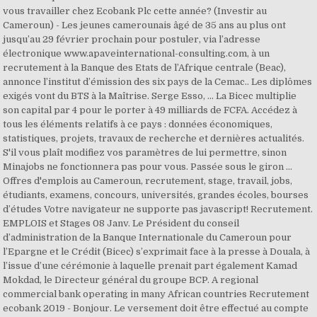
vous travailler chez Ecobank Plc cette année? (Investir au
Cameroun) - Les jeunes camerounais âgé de 35 ans au plus ont
jusqu’au 29 février prochain pour postuler, via l’adresse
électronique www.apaveinternational-consulting.com, à un
recrutement à la Banque des Etats de l’Afrique centrale (Beac),
annonce l’institut d’émission des six pays de la Cemac.. Les diplômes
exigés vont du BTS à la Maîtrise. Serge Esso, ... La Bicec multiplie
son capital par 4 pour le porter à 49 milliards de FCFA. Accédez à
tous les éléments relatifs à ce pays : données économiques,
statistiques, projets, travaux de recherche et dernières actualités.
S'il vous plaît modifiez vos paramètres de lui permettre, sinon
Minajobs ne fonctionnera pas pour vous. Passée sous le giron …
Offres d'emplois au Cameroun, recrutement, stage, travail, jobs,
étudiants, examens, concours, universités, grandes écoles, bourses
d’études Votre navigateur ne supporte pas javascript! Recrutement.
EMPLOIS et Stages 08 Janv. Le Président du conseil
d’administration de la Banque Internationale du Cameroun pour
l’Epargne et le Crédit (Bicec) s’exprimait face à la presse à Douala, à
l’issue d’une cérémonie à laquelle prenait part également Kamad
Mokdad, le Directeur général du groupe BCP. A regional
commercial bank operating in many African countries Recrutement
ecobank 2019 - Bonjour. Le versement doit être effectué au compte