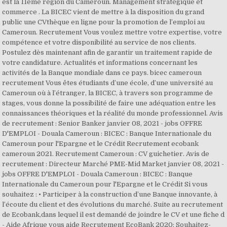
est la 11ème région du Cameroun. Management stratégique et
commerce . La BICEC vient de mettre à la disposition du grand
public une CVthèque en ligne pour la promotion de l’emploi au
Cameroun. Recrutement Vous voulez mettre votre expertise, votre
compétence et votre disponibilité au service de nos clients.
Postulez dès maintenant afin de garantir un traitement rapide de
votre candidature. Actualités et informations concernant les
activités de la Banque mondiale dans ce pays. bicec cameroun
recrutement Vous êtes étudiants d’une école, d’une université au
Cameroun où à l’étranger, la BICEC, à travers son programme de
stages, vous donne la possibilité de faire une adéquation entre les
connaissances théoriques et la réalité du monde professionnel. Avis
de recrutement : Senior Banker janvier 08, 2021 - jobs OFFRE
D'EMPLOI - Douala Cameroun : BICEC : Banque Internationale du
Cameroun pour l'Epargne et le Crédit Recrutement ecobank
cameroun 2021. Recrutement Cameroun : CV guichetier. Avis de
recrutement : Directeur Marché PME-Mid Market janvier 08, 2021 -
jobs OFFRE D'EMPLOI - Douala Cameroun : BICEC : Banque
Internationale du Cameroun pour l'Epargne et le Crédit Si vous
souhaitez : • Participer à la construction d’une Banque innovante, à
l’écoute du client et des évolutions du marché. Suite au recrutement
de Ecobank,dans lequel il est demandé de joindre le CV et une fiche d
- Aide Afrique vous aide Recrutement EcoBank 2020: Souhaitez-