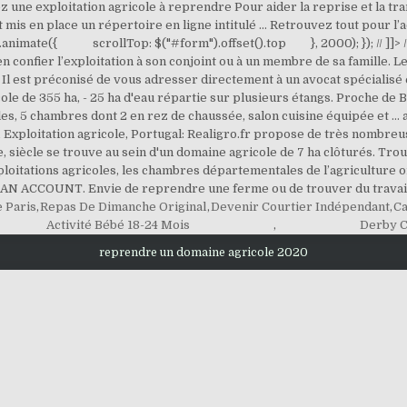
 une exploitation agricole à reprendre Pour aider la reprise et la tra
mis en place un répertoire en ligne intitulé … Retrouvez tout pour l
y').animate({ scrollTop: $("#form").offset().top }, 2000); }); // ]]> /
en confier l’exploitation à son conjoint ou à un membre de sa famille.
e. Il est préconisé de vous adresser directement à un avocat spécialisé
ole de 355 ha, - 25 ha d'eau répartie sur plusieurs étangs. Proche de Be
es, 5 chambres dont 2 en rez de chaussée, salon cuisine équipée et … a
re, Exploitation agricole, Portugal: Realigro.fr propose de très nombr
, siècle se trouve au sein d'un domaine agricole de 7 ha clôturés. Tro
ploitations agricoles, les chambres départementales de l’agriculture on
 AN ACCOUNT. Envie de reprendre une ferme ou de trouver du travail d
e Paris
,
Repas De Dimanche Original
,
Devenir Courtier Indépendant
,
Ca
Activité Bébé 18-24 Mois
,
Derby 
reprendre un domaine agricole 2020