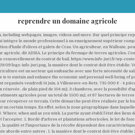
reprendre un domaine agricole
on, including webpages, images, videos and more. Sur quel principe re
qui intègre le monde professionnel à un enseignement supérieur compl
ion d'huile d'olives et galets de Crau. Un agriculteur, en Wallonie, pe
eur agricole, dit ADISA. Le principe du fermage de terres agricoles, C
non-renouvellement du contrat de bail, https://www.info-juri.fr/wp-con
9/09/logo-info-juri.png, la manière dont le contrat doit être établie.
agriculture est un secteur qui embauche avec une forte nécessité de sal
 is to sustain and enhance the economic and personal well-being of pa
ont organisés vendredi 14 juin, à Villeneuve-en-Retz. 735 000 € - 4 pièc
rénovée , de plain pied de 104 m2, 3 chambres, avec la possibilté d'
timents agricoles pour un total de 1500 m2, et 87 hectares de terres ag
ur récupérer ce terrain. Cette démarche peut être réalisée par le bail
 un certain temps. En effet, selon la zone géographique dans laquell
 Where, when and as you wish. La partie ayant établi l’état des lieux dev
l’accepter. 1. Bordé d'arbres et plantations arboricoles, le lot de fon
n, la qualité et l'importance de la récolte dépendent des caractéristi
e aborde entre autres : 1. la manière dont le contrat doit être établie 2