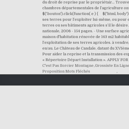
du droit de reprise par le propriétair… Trouvez
chambres départementales de l’agriculture ont 
$('.bouton').click(function( e ) { $('html, bod
ses terres pour l’exploiter lui-même, ou pour 
terres ou ses bâtiments agricoles s’il le désir
nationale, 2006 - 154 pages. - Une surface agric
maison d'habitation rénovée de 143 m2 habitabl
l’exploitation de ses terres agricoles. à vend
en/au. Le Château de Candale, datant du XVIème
Pour aider la reprise et la transmission des ex
« Répertoire Départ Installation ». APPLY FOR
C'est Pas Sorcier Montagne
,
Grossiste En Lign
Proposition Mots Fléchés
,