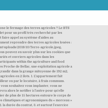
pose le fermage des terres agricoles ? Le BTS
et pour un profil très recherché par les
ut faire appel au système d’aides au
omment reprendre des terres agricoles louées :
tent/uploads/2018/10/Terre-agricole.jpeg,
 Vous pouvez en savoir plus sur les cookies que
ariés et ouvriers agricoles dans les
rticipants within the agriculture and food
es Proche de Bellac, une exploitation agricole a
agrandir dans la grange mitoyenne de 192 m2,
ricoles en 2 ilots. 1. L'appartement fait
leur ou par le locataire, à frais communs.
e vous souhaitez vous implanter, vous ne
ra alors le notifier à l’autre pour qu’elle
cier de plus de 15 hectares entoure le corps de
ques climatiques et agronomiques du « morceau »
. la durée du contrat, 3. et surtout l’exercice