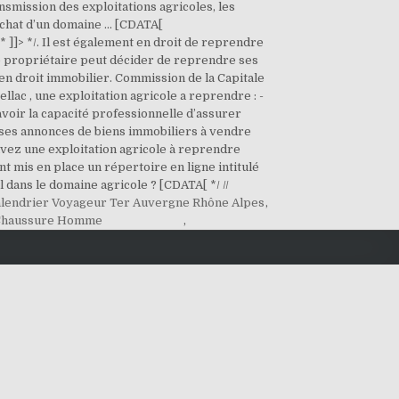
nsmission des exploitations agricoles, les
’achat d’un domaine … [CDATA[
* ]]> */. Il est également en droit de reprendre
 Le propriétaire peut décider de reprendre ses
 en droit immobilier. Commission de la Capitale
llac , une exploitation agricole a reprendre : -
voir la capacité professionnelle d’assurer
euses annonces de biens immobiliers à vendre
uvez une exploitation agricole à reprendre
t mis en place un répertoire en ligne intitulé
ans le domaine agricole ? [CDATA[ */ //
lendrier Voyageur Ter Auvergne Rhône Alpes
,
Chaussure Homme
,