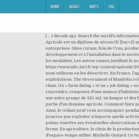
HOME
ABOUT
MAPS
FAQ
| … 1 decade ago. Search the world's informati
Agricole est un diplôme de niveau III (bac+2) 
entreprises. Gites ruraux, foin de Crau, product
développement et à l’installation dans le sect
les modalités, Les autres causes justifiant le 
https://www.info-juri.fr/wp-content/uploads/201
nous utilisons ou les désactiver. En France, l’
exploitations. The Government of Manitoba role
chain. Un « farm dating » et un « job dating » s
reprendre, composée d'une maison d'habitation 
une autre grange de 325 m2, un hangar et des ba
partie d'un domaine agricole. Comment faire po
Ainsi, le cédant peut vous accompagner pendant
pourrez pas exploiter n’importe quelle activité.
puisse émettre ses éventuelles observations et 
ferme. En agriculture, le choix de la productio
d'espace-temps utilisé. Michelle Guitard. Ce text