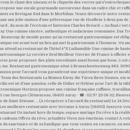
ous le chant des oiseaux et le cliquetis des verres qui s'entrechoqu
y propose une escale gourmande savoureuse dans un cadre chic et raffi
isés en Bretagne Sud dans le Morbihan. Venez découvrir notre restaur
ans une jolie maison d'une pittoresque rue de Honfleur à deux pas de l
ard , du nom de l’écrivain et historien Charles Bréard. « Au final c’es
y Une cuisine sincère, authentique et audacieuse renommée. Das Trot
Beaucoup de monde pense qu’un restaurant gastronomique est obligato
omique est avant tout un lieu qui met la gastronomie à l’honneur. Un m
s attend au restaurant de l’hôtel 4*S Ludinmühle Une cuisine de haute
gastronomique La verrière Seul Meilleur Ouvrier de France à officier e
orse pour proposer des plats envoûtants aussi beaux que bons. 5 out 
-ins. Restaurant gastronomique situé à Brusselsesteenweg 663, 3090 J
passion pour l’accueil vous garantiront une expérience unique et inou
 Team des Restaurants La Maison Kieny die Türen ihres Hauses, ein w
in est né d’une passion, celle de Didier et Hélène pour l’art de la tab
tronomique Horizon propose une cuisine française raffinée, travaillant
85 rue Georges Clémenceau, 56400 Auray - ☎ : 02 97 29 06 32; Bienve
e de Saint-Etienne, ... (A récupérer à l’accueil du restaurant) Le 24
 Les meilleurs restaurants avec terrasse à Auray (56400) Asseyez-vou
 restaurant Un instant hors du temps; espace mariage Du rêve à la réal
ts cadeaux Offrez du rêve; actualités Vivez nos émotions; contact A vo
s du sanctuaire et de sa basilique que vous veniez en vacances, en we
Legrand à l'Auberg’ine avec ses 34 chambres et son restaurant bistron