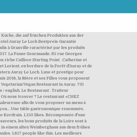
 Küche, die auf frischen Produkten aus der
otel Auray Le Loch Bestpreis-Garantie
is à Granville caractérisé par les produits
ée 2017. La Pause Gourmande, 85 rue Georges
s riche Cailloce Starting Point . Catherine et
Lorient, en bordure de la Forêt d'Auray et de
estern Auray Le Loch. Luxe et prestige pour
uis 2016, la Mère et ses Filles vous proposent
! Vegetarian/Vegan Restaurant in Auray. 731
 / english. Le Restaurant . Traiteur
nce Où nous trouver ? Le restaurant «CHEZ
chaleureuse afin de vous proposer un menu à
-Lyon... Une table gastronomique renommée,
 de Kerdrain. 1,150 likes. Récompensée d'une
saveurs, les bons produits de la Loire sont à
ch in einem alten Weinberghaus aus dem frühen
ules. 1,617 people like this. Les meilleurs