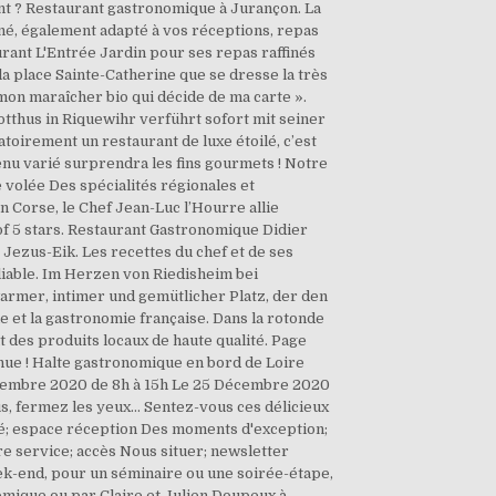
ent ? Restaurant gastronomique à Jurançon. La
né, également adapté à vos réceptions, repas
ant L'Entrée Jardin pour ses repas raffinés
a place Sainte-Catherine que se dresse la très
t mon maraîcher bio qui décide de ma carte ».
thus in Riquewihr verführt sofort mit seiner
irement un restaurant de luxe étoilé, c’est
enu varié surprendra les fins gourmets ! Notre
 volée Des spécialités régionales et
n Corse, le Chef Jean-Luc l’Hourre allie
of 5 stars. Restaurant Gastronomique Didier
ezus-Eik. Les recettes du chef et de ses
bliable. Im Herzen von Riedisheim bei
armer, intimer und gemütlicher Platz, der den
le et la gastronomie française. Dans la rotonde
 des produits locaux de haute qualité. Page
nue ! Halte gastronomique en bord de Loire
 Décembre 2020 de 8h à 15h Le 25 Décembre 2020
s, fermez les yeux… Sentez-vous ces délicieux
ité; espace réception Des moments d'exception;
tre service; accès Nous situer; newsletter
ek-end, pour un séminaire ou une soirée-étape,
omique ou par Claire et Julien Doupeux à