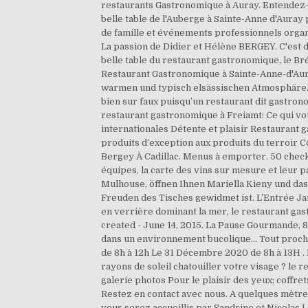
restaurants Gastronomique à Auray. Entendez-v
belle table de l'Auberge à Sainte-Anne d'Aura
de famille et événements professionnels organ
La passion de Didier et Hélène BERGEY. C'est d
belle table du restaurant gastronomique, le Bré
Restaurant Gastronomique à Sainte-Anne-d'Aura
warmen und typisch elsässischen Atmosphäre. 
bien sur faux puisqu’un restaurant dit gastron
restaurant gastronomique à Freiamt: Ce qui vou
internationales Détente et plaisir Restaurant 
produits d’exception aux produits du terroir C
Bergey À Cadillac. Menus à emporter. 50 check
équipes, la carte des vins sur mesure et leur 
Mulhouse, öffnen Ihnen Mariella Kieny und das
Freuden des Tisches gewidmet ist. L’Entrée Jard
en verrière dominant la mer, le restaurant gas
created - June 14, 2015. La Pause Gourmande, 
dans un environnement bucolique... Tout proch
de 8h à 12h Le 31 Décembre 2020 de 8h à 13H .
rayons de soleil chatouiller votre visage ? le
galerie photos Pour le plaisir des yeux; coffre
Restez en contact avec nous. A quelques mètre
vous serez accueillis par Sandrine et Nicolas 