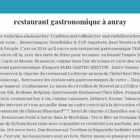
restaurant gastronomique à auray
 zwischen elsässischer Tradition und raffinierter und einfallsreicher
pour vous … Bewertungen, Hotelbilder & TOP Angebote: Best Western H
People. C’est en 2014 qu’il ouvre son restaurant gastronomique l’Edul
ne soirée all-in, avec des mets de fêtes pour terminer en beauté l'ann
Carte et Menus. Brasserie, cuisine dans l'air du temps et carte des vin
aurant gastronomique d'Angers SEMI-GASTRO BRETON - Entre Vannes et 
découvrez le charme du restaurant La Sterne au sein de l’hôtel Best W
r beaucoup... Retrouvez les restaurants gastronomiques de votre … Dep
ne humeur. Confinement. Le menu du réveillon de Nouvel an à L'Ôdlys 
Jezus-Eik, Brabant, Belgium. Gastronomie Restaurant Chez Elles. Français
Diois: restaurant bar à vin, cuisine raisonnée, héliport, Drome, Vale
e internet et vous accueille dans un cadre convivial à la décoration 
e restaurant du Château Blanchard***, hôtel de charme à Chazelles-sur
nu. Restaurant étoilé à Auray dans le Morbihan : Terre Mer au Domaine
ue de Sylvain Roux rime avec originalité et créativité.Les parfums, les 
ons. 104 were here. Das Restaurant Trotthus in Riquewihr befindet si
s, c'est sûr, les beaux jours sont arrivés. Notre menu en plusieurs form