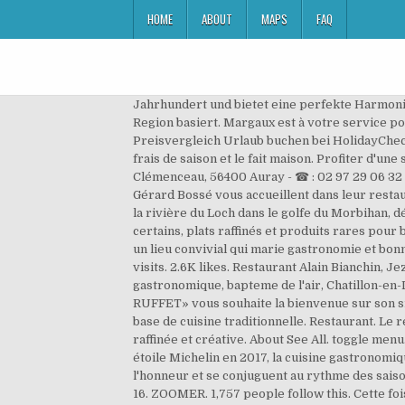
HOME
ABOUT
MAPS
FAQ
Jahrhundert und bietet eine perfekte Harmonie
Region basiert. Margaux est à votre service 
Preisvergleich Urlaub buchen bei HolidayCheck 
frais de saison et le fait maison. Profiter d'u
Clémenceau, 56400 Auray - ☎ : 02 97 29 06 32 ; 
Gérard Bossé vous accueillent dans leur rest
la rivière du Loch dans le golfe du Morbihan, 
certains, plats raffinés et produits rares pou
un lieu convivial qui marie gastronomie et bon
visits. 2.6K likes. Restaurant Alain Bianchin, 
gastronomique, bapteme de l'air, Chatillon-en-
RUFFET» vous souhaite la bienvenue sur son sit
base de cuisine traditionnelle. Restaurant. L
raffinée et créative. About See All. toggle me
étoile Michelin en 2017, la cuisine gastronomiq
l'honneur et se conjuguent au rythme des sais
16. ZOOMER. 1,757 people follow this. Cette foi