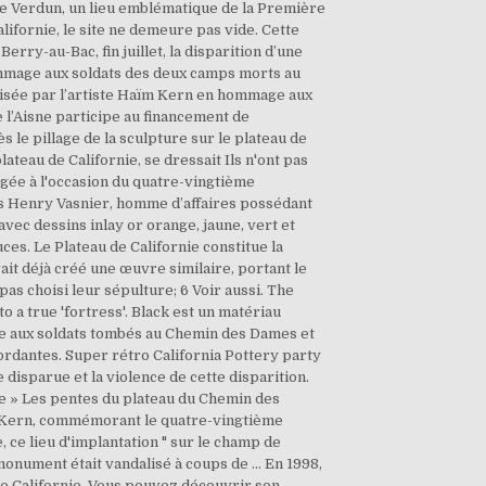
me Verdun, un lieu emblématique de la Première
ifornie, le site ne demeure pas vide. Cette
rry-au-Bac, fin juillet, la disparition d’une
hommage aux soldats des deux camps morts au
lisée par l’artiste Haïm Kern en hommage aux
 l’Aisne participe au financement de
ès le pillage de la sculpture sur le plateau de
ateau de Californie, se dressait Ils n'ont pas
gée à l'occasion du quatre-vingtième
ns Henry Vasnier, homme d’affaires possédant
vec dessins inlay or orange, jaune, vert et
ces. Le Plateau de Californie constitue la
it déjà créé une œuvre similaire, portant le
as choisi leur sépulture; 6 Voir aussi. The
 a true 'fortress'. Black est un matériau
ge aux soldats tombés au Chemin des Dames et
cordantes. Super rétro California Pottery party
 disparue et la violence de cette disparition.
nie » Les pentes du plateau du Chemin des
aïm Kern, commémorant le quatre-vingtième
, ce lieu d'implantation " sur le champ de
e monument était vandalisé à coups de … En 1998,
de Californie. Vous pouvez découvrir son