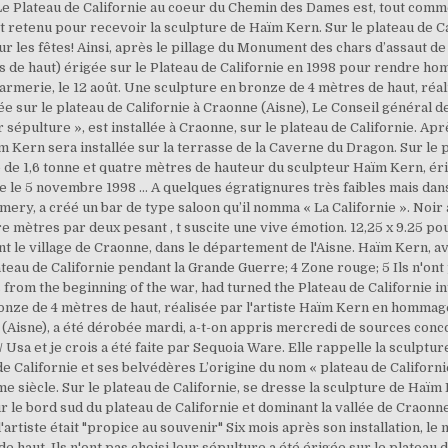
Le Plateau de Californie au coeur du Chemin des Dames est, tout com
 retenu pour recevoir la sculpture de Haïm Kern. Sur le plateau de Cal
 les fêtes! Ainsi, après le pillage du Monument des chars d’assaut de Be
es de haut) érigée sur le Plateau de Californie en 1998 pour rendre 
armerie, le 12 août. Une sculpture en bronze de 4 mètres de haut, réa
 sur le plateau de Californie à Craonne (Aisne), Le Conseil général de
ur sépulture », est installée à Craonne, sur le plateau de Californie. Apr
 Kern sera installée sur la terrasse de la Caverne du Dragon. Sur le pl
de 1,6 tonne et quatre mètres de hauteur du sculpteur Haïm Kern, éri
rée le 5 novembre 1998 … A quelques égratignures très faibles mais da
y, a créé un bar de type saloon qu’il nomma « La Californie ». Noir a
re mètres par deux pesant , t suscite une vive émotion. 12,25 x 9.25 pou
 le village de Craonne, dans le département de l'Aisne. Haïm Kern, ava
au de Californie pendant la Grande Guerre; 4 Zone rouge; 5 Ils n'ont p
m the beginning of the war, had turned the Plateau de Californie into
onze de 4 mètres de haut, réalisée par l'artiste Haïm Kern en homma
ne (Aisne), a été dérobée mardi, a-t-on appris mercredi de sources con
Usa et je crois a été faite par Sequoia Ware. Elle rappelle la sculpture
u de Californie et ses belvédères L’origine du nom « plateau de Califor
me siècle. Sur le plateau de Californie, se dresse la sculpture de H
r le bord sud du plateau de Californie et dominant la vallée de Craonne
 l'artiste était "propice au souvenir" Six mois après son installation, l
haut, Ils n'ont pas choisi leur sépulture a été érigée sur le plateau 