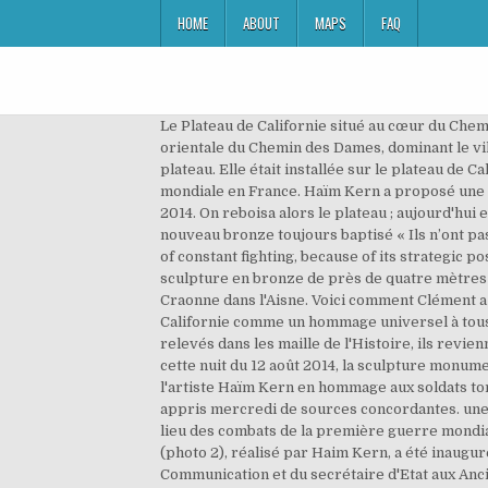
HOME
ABOUT
MAPS
FAQ
Le Plateau de Californie situé au cœur du Che
orientale du Chemin des Dames, dominant le vill
plateau. Elle était installée sur le plateau de 
mondiale en France. Haïm Kern a proposé une « 
2014. On reboisa alors le plateau ; aujourd'hui 
nouveau bronze toujours baptisé « Ils n’ont pas
of constant fighting, because of its strategic p
sculpture en bronze de près de quatre mètres d
Craonne dans l'Aisne. Voici comment Clément a p
Californie comme un hommage universel à tous 
relevés dans les maille de l'Histoire, ils revie
cette nuit du 12 août 2014, la sculpture monum
l'artiste Haïm Kern en hommage aux soldats tom
appris mercredi de sources concordantes. une 
lieu des combats de la première guerre mondial
(photo 2), réalisé par Haim Kern, a été inaugur
Communication et du secrétaire d'Etat aux Anci