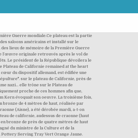
mière Guerre mondiale.Ce plateau est la partie
es saloons américains et installé sur le
u un des lieux de mémoire de la Première Guerre
 l’œuvre originale retrouvés après le vol de
rêts. Le président de la République dévoilera le
he Plateau de Californie remained at the heart
u cœur du dispositif allemand, est édifiée une
pulture". sur le plateau de Californie, près de
e nazi... elle trône sur le Plateau de
ysiquement proche de ces hommes afin que,
Haïm Kern évoquait son oeuvre. La troisième fois,
n bronze de 4 mètres de haut, réalisée par
raonne (Aisne), a été dérobée mardi, a-t-on
eau de californie, audessus de craonne (haut
e en bronze de près de quatre mètres de haut
gné du ministre de la Culture et de la
ia Pottery Serving Tray Vert Orange Jaune.