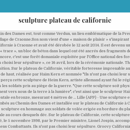
sculpture plateau de californie
min des Dames est, tout comme Verdun, un lieu emblématique de la Pre
age de Craonne.Son nom vient d'une « maison de plaisir » s'inspirant d
Californie à Craonne et avait été dérobée le 12 août 2014. Il est deven
trace », un bloc de béton dans lequel ont été ancrés des fragments de
encore, c'est une forêt domaniale exploitée par l'Office national des fo
 choisi leur sépulture », ce 16 avril, lors de la cérémonie nationale. T
osition. Sur le plateau de Californie, véritable forteresse imprenable a
e haut, réalisée par Haïm Kern et nommée "Ils n'ont pas choisi leur sé
erçu cette sculpture de Heim Kern, artiste allemand ayant fui le régim
les soldats pris au piège de la guerre. "Que cette sculpture soit ph
nnent vers nous de la terre à la lumière", c'est ainsi que le sculpteur 
entale en bronze, mesurant 4 mètres de … Lille (AFP) - Une sculpture e
bés au Chemin des Dames et installée sur le plateau de Californie à C
sculpture en hommage aux soldats de volée erigée en bordure du plat
e au cours desquels déc. Sur le plateau de Californie, cette sculptur
é, le 5 novembre 1998, par le Premier ministre, Lionel Jospin, accompa
ens Combattants. Ils n'ont pas choisi leur sépulture. Groovy Californ