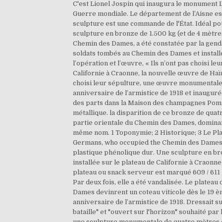
C'est Lionel Jospin qui inaugura le monument 
Guerre mondiale. Le département de l’Aisne est
sculpture est une commande de l'État. Idéal pour
sculpture en bronze de 1.500 kg (et de 4 mètr
Chemin des Dames, a été constatée par la gend
soldats tombés au Chemin des Dames et installée
l’opération et l’œuvre, « Ils n’ont pas choisi le
Californie à Craonne, la nouvelle œuvre de Haïm
choisi leur sépulture, une œuvre monumentale 
anniversaire de l’armistice de 1918 et inaugu
des parts dans la Maison des champagnes Pommer
métallique. la disparition de ce bronze de quat
partie orientale du Chemin des Dames, dominant
même nom. 1 Toponymie; 2 Historique; 3 Le Plate
Germans, who occupied the Chemin des Dames fro
plastique phénolique dur. Une sculpture en br
installée sur le plateau de Californie à Craon
plateau ou snack serveur est marqué 609 / 611 / 
Par deux fois, elle a été vandalisée. Le platea
Dames devinrent un coteau viticole dès le 19 è
anniversaire de l’armistice de 1918. Dressait su
bataille" et "ouvert sur l'horizon" souhaité par
une sculpture monumentale de quatre mètres de 