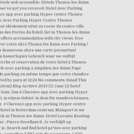
'hôtels web accessible. Hôtels Thonon-les-Bains
, we’ve got you covered. Hotel Avec Parking
ence app avec parking Hyper centre Thonon -
 app Avec Parking Hyper Centre Thonon
est idéalement situé au coeur du centre ville
m des Portes du Soleil. Set in Thonon-les-Bains
 offers accommodation with city views, free
r votre ski à Thonon les Bains avec Parking !
s donnerons alors une carte permettant
 in kamerlogies Lehouck waar we ontbijt
erche et réservation de votre hôtel à Thonon-
els avec parking à Amphion-les-Bains Page
is de parking en même temps que votre chambre
sted by para at 12:24 No comments: Email This
(Atom) Blog Archive 2013 (1) June (1) hotel
de bain. Das 4 Clarence app avec parking Hyper
, in einem Gebiet, in dem Sie wandern können.
r. 4 Clarence app avec parking Hyper centre
n hotel in Rotterdam centrum. Mainport is uw
els in Thonon-les-Bains. Hotel Levanto Booking
: Pierre Sorellaan 8. Je verblijft op
je. Search and find hotel gaªnes avec parking
 : consultez 2 892 avis de voyageurs, 1 030