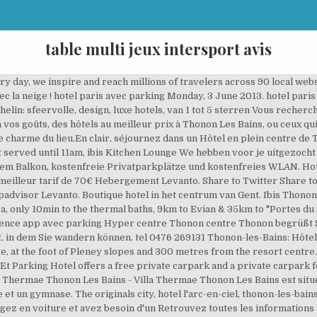
table multi jeux intersport avis
ry day, we inspire and reach millions of travelers across 90 local webs
c la neige ! hotel paris avec parking Monday, 3 June 2013. hotel par
lin: sfeervolle, design, luxe hotels, van 1 tot 5 sterren Vous reche
os goûts, des hôtels au meilleur prix à Thonon Les Bains, ou ceux qui 
 charme du lieu.En clair, séjournez dans un Hôtel en plein centre de T
 served until 11am, ibis Kitchen Lounge We hebben voor je uitgezocht b
nem Balkon, kostenfreie Privatparkplätze und kostenfreies WLAN. Ho
 meilleur tarif de 70€ Hebergement Levanto. Share to Twitter Share t
padvisor Levanto. Boutique hotel in het centrum van Gent. Ibis Thonon 
a, only 10min to the thermal baths, 9km to Evian & 35km to "Portes du 
larence app avec parking Hyper centre Thonon centre Thonon begrüßt 
, in dem Sie wandern können. tel 0476 269131 Thonon-les-Bains: Hôtel
ge, at the foot of Pleney slopes and 300 metres from the resort centre
t Parking Hotel offers a free private carpark and a private carpark 
la Thermae Thonon Les Bains - Villa Thermae Thonon Les Bains est sit
 et un gymnase. The originals city, hotel l'arc-en-ciel, thonon-les-bai
agez en voiture et avez besoin d'un Retrouvez toutes les informatio