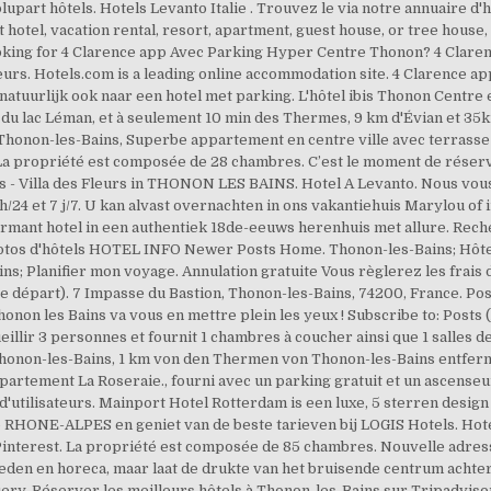
lupart hôtels. Hotels Levanto Italie . Trouvez le via notre annuaire d
 hotel, vacation rental, resort, apartment, guest house, or tree house
Looking for 4 Clarence app Avec Parking Hyper Centre Thonon? 4 Clar
ateurs. Hotels.com is a leading online accommodation site. 4 Clarence
natuurlijk ook naar een hotel met parking. L'hôtel ibis Thonon Centre 
 du lac Léman, et à seulement 10 min des Thermes, 9 km d'Évian et 35k
 Thonon-les-Bains, Superbe appartement en centre ville avec terrasse
La propriété est composée de 28 chambres. C’est le moment de réserve
s - Villa des Fleurs in THONON LES BAINS. Hotel A Levanto. Nous vou
h/24 et 7 j/7. U kan alvast overnachten in ons vakantiehuis Marylou of
rmant hotel in een authentiek 18de-eeuws herenhuis met allure. Rech
 photos d'hôtels HOTEL INFO Newer Posts Home. Thonon-les-Bains; Hôt
ins; Planifier mon voyage. Annulation gratuite Vous règlerez les fra
e départ). 7 Impasse du Bastion, Thonon-les-Bains, 74200, France. Po
honon les Bains va vous en mettre plein les yeux ! Subscribe to: Posts 
illir 3 personnes et fournit 1 chambres à coucher ainsi que 1 salles 
honon-les-Bains, 1 km von den Thermen von Thonon-les-Bains entfernt
rtement La Roseraie., fourni avec un parking gratuit et un ascenseu
 d'utilisateurs. Mainport Hotel Rotterdam is een luxe, 5 sterren desig
io RHONE-ALPES en geniet van de beste tarieven bij LOGIS Hotels. Hot
Pinterest. La propriété est composée de 85 chambres. Nouvelle adresse 
den en horeca, maar laat de drukte van het bruisende centrum achter 
uery. Réserver les meilleurs hôtels à Thonon-les-Bains sur Tripadvisor