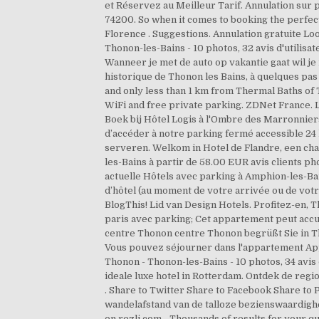
et Réservez au Meilleur Tarif. Annulation sur p
74200. So when it comes to booking the perfect
Florence . Suggestions. Annulation gratuite 
Thonon-les-Bains - 10 photos, 32 avis d'utilis
Wanneer je met de auto op vakantie gaat wil je 
historique de Thonon les Bains, à quelques pas
and only less than 1 km from Thermal Baths of
WiFi and free private parking. ZDNet France. 
Boek bij Hôtel Logis à l'Ombre des Marronnier
d’accéder à notre parking fermé accessible 24 
serveren. Welkom in Hotel de Flandre, een cha
les-Bains à partir de 58.00 EUR avis clients
actuelle Hôtels avec parking à Amphion-les-Ba
d’hôtel (au moment de votre arrivée ou de votr
BlogThis! Lid van Design Hotels. Profitez-en, T
paris avec parking; Cet appartement peut accue
centre Thonon centre Thonon begrüßt Sie in T
Vous pouvez séjourner dans l'appartement Appa
Thonon - Thonon-les-Bains - 10 photos, 34 avis
ideale luxe hotel in Rotterdam. Ontdek de reg
. Share to Twitter Share to Facebook Share to 
wandelafstand van de talloze bezienswaardighe
on rezli.com - Thousands of results for your q