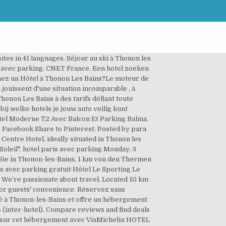
ites in 41 languages. Séjour au ski à Thonon les
is avec parking. CNET France. Een hotel zoeken
rchez un Hôtel à Thonon Les Bains?Le moteur de
jouissent d'une situation incomparable , à
honon Les Bains à des tarifs défiant toute
ij welke hotels je jouw auto veilig kunt
tel Moderne T2 Avec Balcon Et Parking Balma.
o Facebook Share to Pinterest. Posted by para
Centre Hotel, ideally situated in Thonon les
Soleil". hotel paris avec parking Monday, 3
Sie in Thonon-les-Bains, 1 km von den Thermen
s avec parking gratuit Hôtel Le Sporting Le
. We’re passionate about travel. Located 10 km
for guests' convenience. Réservez sans
ué à Thonon-les-Bains et offre un hébergement
ns (inter-hotel). Compare reviews and find deals
ns sur cet hébergement avec ViaMichelin HOTEL