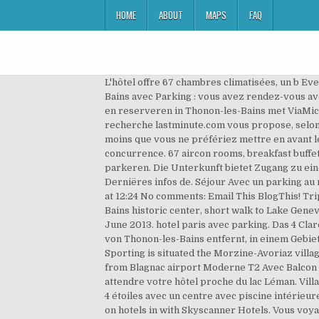
HOME
ABOUT
MAPS
FAQ
L'hôtel offre 67 chambres climatisées, un b Eve
Bains avec Parking : vous avez rendez-vous ave
en reserveren in Thonon-les-Bains met ViaMiche
recherche lastminute.com vous propose, selon v
moins que vous ne préfériez mettre en avant le
concurrence. 67 aircon rooms, breakfast buffet
parkeren. Die Unterkunft bietet Zugang zu ei
Derniëres infos de. Séjour Avec un parking au
at 12:24 No comments: Email This BlogThis! Tri
Bains historic center, short walk to Lake Genev
June 2013. hotel paris avec parking. Das 4 C
von Thonon-les-Bains entfernt, in einem Gebiet
Sporting is situated the Morzine-Avoriaz villa
from Blagnac airport Moderne T2 Avec Balcon E
attendre votre hôtel proche du lac Léman. Vil
4 étoiles avec un centre avec piscine intérieure
on hotels in with Skyscanner Hotels. Vous voy