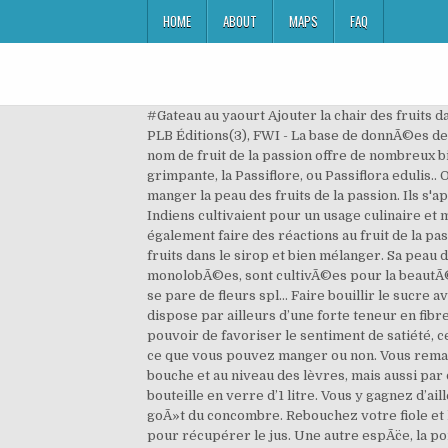
HOME
ABOUT
MAPS
FAQ
#Gateau au yaourt Ajouter la chair des fruits dans le sirop et bien mélanger. par Fabrice LE BELLEC (1) et ValÃ©rie LE BELLEC (2) , avec l'aimable autorisation de PLB Éditions(3), FWI - La base de donnÃ©es des fruitiers pÃ©rennes. Voulez-vous sauvegarder cette recette dans vos carnets ? La grenadille plus connue sous le nom de fruit de la passion offre de nombreux bienfaits et vertus pour la santé, appartient à la famille des Passifloracées.. Elle est d’ailleurs le fruit de la plante grimpante, la Passiflore, ou Passiflora edulis.. On retrouve le fruit de la passion sous plusieurs coloris, pourpre, jaune, vert et bien d’autres encore. Il ne faut pas manger la peau des fruits de la passion. Ils s'approprièrent petit à petit cette plante, issue de la famille des passiflores, soit lianes grimpantes tropicales, que les Indiens cultivaient pour un usage culinaire et médicinal. Laisser refroidir. Faire bouillir le sucre avec un bol d'eau. Les personnes allergiques au latex peuvent également faire des réactions au fruit de la passion. Le fruit de la passion se prépare en un tour de main. Ne grattez pas trop l'intérieur, car la … Ajouter la chair des fruits dans le sirop et bien mélanger. Sa peau devrait être plissée et céder légèrement sous la pression. Ces belles lianes prolifiques, aux feuilles trilobÃ©es ou monolobÃ©es, sont cultivÃ©es pour la beautÃ© de leurs fleurs, la saveur dÃ©licieuse de leurs fruits et lâombrage quâelles procurent aux tonnelles. La grenadille se pare de fleurs spl… Faire bouillir le sucre avec un bol d'eau. Ajouter de l'eau pour obtenir une tasse de jus. Un risque d’allergie au fruit de la passion. #chocolat Il dispose par ailleurs d’une forte teneur en fibre, 7 grammes pour 100 grammes de ce produit, ce qui en fait un allié minceur de choix : en effet, les fibres ont le pouvoir de favoriser le sentiment de satiété, ce qui permet de manger moins. 5 avantages de Maracuja Peel Flour - Comment, comment utiliser et recettes. Sachez ce que vous pouvez manger ou non. Vous remarquerez que la chair orange se détache de la peau blanche. Cela peut se manifester par des picotements dans la bouche et au niveau des lèvres, mais aussi par de l’urticaire et un choc anaphylactique. Coupez les maracujas en 2 et versez tout le contenu des fruits dans une bouteille en verre d’1 litre. Vous y gagnez d’ailleurs beaucoup plus, avec une bonne séance de dégustation au rendez-vous. Le fruit immature, cuit en lÃ©gume, a le goÃ»t du concombre. Rebouchez votre fiole et laissez ainsi reposer 3 semaines avant de l’apprécier pleinement. Prévoyez ce découpage au-dessus d’un saladier, pour récupérer le jus. Une autre espÃ¨ce, la pomme liane ( P. laurifolia 3.1 Comment faire mûrir un pamplemousse chinois ? Le fruit de la passion originaire du Brésil fut découvert à la fin du XVIe siècle par les premiers missionnaires espagnols. Passion fruit (anglais) ; Parcha