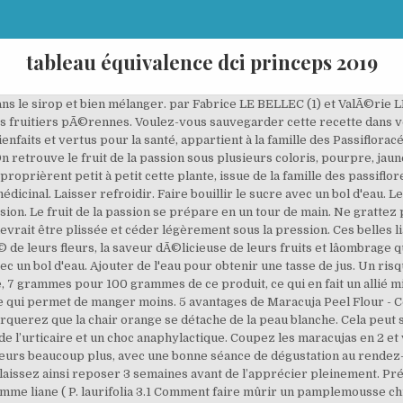
tableau équivalence dci princeps 2019
, granadilla (espagnol) ; Marakoudja (créole), Texte et images extraits du livre 'À la dÃ©couverture des fruits des Antilles', La barbadine ( P. quadrangularis Vous remarquerez que la chair orange se détache de la peau blanche. Le fruit devrait être odorant et lourd en main. ), originaire du nord de lâAmÃ©rique du Sud, est cultivÃ©e pour ses fruits jaune clair Ã lâÃ©corce lisse, fine et trÃ¨s dure. Placez 3 jours au soleil. Votre navigateur ne peut pas afficher ce tag vidéo. Fruit de la passion : à manger dès 24 mois. Bien mélanger. La pulpe grise, douce et au parfum trÃ¨s particulier se mange crue, en jus, en sirop, punch, ou confite (âpommeâ entiÃ¨re blanchie puis cuite dans un sirop de sucre). Ils la ramenèrent en Europe où elle devint célèbre et fut cultivée durant de nombreuses années pour la médecine. Cette sauce salée est idéale pour changer d’un classique beurre blanc ou d’une sauce citron ou orange pour accompagner votre poisson. Le semis se fait entre … 4 Comment faire mûrir les fruits de la passion ? Évitez la plantation en hiver car elle pourrait lui être fatale. Parce qu’il n’est pas cultivé sous nos latitudes, on a tendance à l’oublier. ), serait originaire dâAmÃ©rique du Sud ou dâAmÃ©rique Centrale. #poulet. Leur saveur diffÃ¨rent selon les espÃ¨ces. comment faire pousser un fruit de la passion chez vous. Retirez le contenu avec une cuillère ou une fourchette et mettez-le dans un récipient ou directement dans votre douche. Grattez la pulpe et les graines et versez-les dans un bol. En un tour de main. Sachez ce que vous pouvez manger ou non. Pour manger un fruit nature, coupez le haut et prenez la pulpe et les graines avec une cuillère, comme si vous mangiez dans un bol. Toute l’année (Passiflora edulis forma flavicarpa), Dimension du fruit : PLB Éditions, 2004, 128p. (1) lebellec@cirad.fr ; (2) wiphytoservices@wanadoo.fr ; (3) plbeditions@wanadoo.fr, © CIRAD 2008 - Informations légales - Contact : Centre Cirad Vieux-Habitants, Texte et images extraits du livre 'À la dÃ©couverture des fruits des Antilles', Le fruit de la passion, va apporter une petite note acidulée à votre plat.. La recette par MesGougèresAuxEpinards. Vous pouvez également récupérer vous-même les graines de fruits frais. Dissoudre la gélatine d'après les instructions de l'emballage. Coupez-les avec un couteau. Videz les fruits de la passion, après les avoir coupé en deux. Le mélange devient très rapidement dens… De 4 à 8 cm de diamètre (Passiflora edulis forma flavicarpa), Autres noms : C’est une plante qui est peu sensible à la nature du sol mais elle sera toujours mieux dans un sol riche et bien drainé. Comment le manger Recettes saines Si tu te poses des questions sur le fruit de la passion et que tu te demandes comment profiter au mieux de ses jusqu’à 65 principes actifs – et ainsi régénérer ton organisme en même temps que te faire plaisir naturellement – ce guide est fait pour toi. La grenadille (Passiflora edulis), originaire d'Amérique du sud, appartient à la famille des Passifloraceae. Vous ne pouvez pas ajouter de commentaire à cette recette car vous l'avez déjà commentée, Vous ne pouvez pas commenter votre propre recette. La pulpe sert Ã la confection de sirop et confiture. Comment manger un fruit de la passion et ses utilisations en cuisine Mûr, un fruit de la passion se consomme tel quel. Il apporte une touche sucrée et acidulée. OFFRE ABO Magazine : 1 an (6 numéros) + 1 sac à pain en coton à 19,90 € à découvrir, Politique de protection des données personnelles. Un couteau de cuisine bien aiguisé vous permet de couper le fruit en moins de 30 secondes. Floraison : 3. La pomme calebasse ( P. maliformis Retrouvez Marmiton où que vous soyez en téléchargeant l'application, Tous droits réservés Marmiton.org - 1999-2021, Recrutement ● Mentions légales ● Conditions Générales d'Utilisation ● Vos questions ● FAQ ● Contact ● Politique de protection des données personnelles ● Politique de confidentialité ● Préférences cookies, Pour des milliers de cocktails : 1001cocktails.com, Selon nos informations, cette recette est compatible avec les régimes suivants : vegan, végétarien, sans gluten, sans lactose. Cet arbuste développe des lianes pouvant atteindre une longueur de 5 à 6 m. À l'âge adulte, il mesure 4 m de haut et son envergure peut atteindre