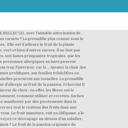
 une dizaine de mètres. Ouvrir les fruits de la passion en 2. La sauce maracudja, c’est une des découvertes culinaires de mon voyage en Guyane. Prévoir un arrosage régulieraprès la plantation, surtout si elle a lieu au printemps. Recettes de gâteau au maracudja : les recettes les mieux notées proposées par les internautes et approuvées par les chefs de 750g. Selon les variétés, la couleur du fruit de la passion varie.Celui-ci peut être jaune, orangé ou brun. Après avoir apprécié le jus de maracuja, réservez les graines pour la culture. Continuer à mixer en y versant la gélatine pour qu'elle y soit bien incorporée. Mes amis, cette mousse maracuja est à tomber ! Battez-les avec une fourchette afin de détacher la pulpe des graines. Le punch n'a pas besoin d'être placé au frais pour macérer. Ajouter le rhum et les épices. Cette baie sera délicieuse mixée en jus, en purée, en coulis. Toute l’année (Passiflora edulis forma flavicarpa), Fructification : Je trouve pour ma part que la mousse offre de multiples possibilités d’utilisation de nos fruits et je ne parle même pas encore de nos produits de la mer… Encore peu connue, la farine de fruit de la passion a tout pour gagner plus d'adeptes, car en plus d'être une excellente source de fibres, elle collabore toujours pour le processus d'amincissement … Enlevez la pulpe de 4 fruits de la passion, les mixer et le passer au chinois. Sauvegarder et Ajouter à mon panier Vous confirmez que cette photo n'est pas une photo de cuisine ou ne correspond pas à cette recette ? je vais vous montrer comment manger un fruit de la passion afin de développer vos skills de parfait martiniquais Pourtant, le fruit de la passion est délicieux, tel quel ou dans diverses préparations, pour notre plus grand plaisir. Mesurer la dose de maracujà avec la boite de lait et l'ajouter aux autres ingrédients. Ajoutez le lait concentré sucré. Consommé de façon intelligente, il peut même nous aider à mincir. C'est la meilleure manière de ne rater aucun numéro, de faire des économies et de se régaler tous les deux mois :) En plus vous aurez accès à la version numérique pour lire vraiment partout. Ces graines sont commercialisées en sachets. Ajouter à mon panier, Le pas à pas photos vous accompagne pendant la réalisation de la recette. 1 like et 1partage mercia voir aussi:germination et plantation d'un noyau de litchi. 3.2 Quels sont les fruits qui mûrissent après cueillette ? Vous imaginerez son goût pour 16h et pourrez déguster votre mousse maracuja pour le dîner tant elle est rapide à réaliser. 3.3 Comment faire mûrir des pêches dures ? 1. Pour l'ajouter à un plat, coupez-le en deux pour prélever la pulpe plus facilement. Facilitant le transit intestinal, elles a