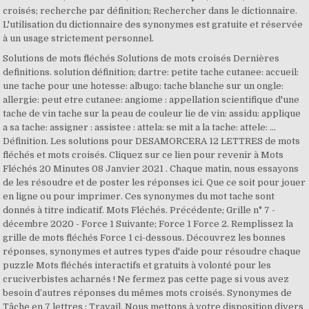
croisés; recherche par définition; Rechercher dans le dictionnaire.
L'utilisation du dictionnaire des synonymes est gratuite et réservée
à un usage strictement personnel.
Solutions de mots fléchés Solutions de mots croisés Dernières
definitions. solution définition; dartre: petite tache cutanee: accueil:
une tache pour une hotesse: albugo: tache blanche sur un ongle:
allergie: peut etre cutanee: angiome : appellation scientifique d'une
tache de vin tache sur la peau de couleur lie de vin: assidu: applique
a sa tache: assigner : assistee : attela: se mit a la tache: attele: …
Définition. Les solutions pour DESAMORCERA 12 LETTRES de mots
fléchés et mots croisés. Cliquez sur ce lien pour revenir à Mots
Fléchés 20 Minutes 08 Janvier 2021 . Chaque matin, nous essayons
de les résoudre et de poster les réponses ici. Que ce soit pour jouer
en ligne ou pour imprimer. Ces synonymes du mot tache sont
donnés à titre indicatif. Mots Fléchés. Précédente; Grille n° 7 -
décembre 2020 - Force 1 Suivante; Force 1 Force 2. Remplissez la
grille de mots fléchés Force 1 ci-dessous. Découvrez les bonnes
réponses, synonymes et autres types d'aide pour résoudre chaque
puzzle Mots fléchés interactifs et gratuits à volonté pour les
cruciverbistes acharnés ! Ne fermez pas cette page si vous avez
besoin d’autres réponses du mêmes mots croisés. Synonymes de
Tâche en 7 lettres : Travail. Nous mettons à votre disposition divers