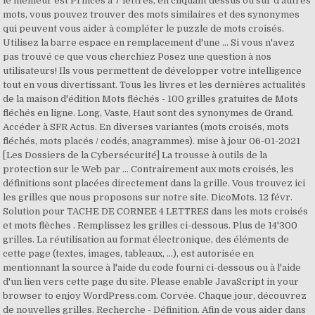
le meilleur est Princes à 7 lettres, en cliquant dessus ou sur d'autres
mots, vous pouvez trouver des mots similaires et des synonymes
qui peuvent vous aider à compléter le puzzle de mots croisés.
Utilisez la barre espace en remplacement d'une … Si vous n'avez
pas trouvé ce que vous cherchiez Posez une question à nos
utilisateurs! Ils vous permettent de développer votre intelligence
tout en vous divertissant. Tous les livres et les dernières actualités
de la maison d'édition Mots fléchés - 100 grilles gratuites de Mots
fléchés en ligne. Long, Vaste, Haut sont des synonymes de Grand.
Accéder à SFR Actus. En diverses variantes (mots croisés, mots
fléchés, mots placés / codés, anagrammes). mise à jour 06-01-2021
[Les Dossiers de la Cybersécurité] La trousse à outils de la
protection sur le Web par … Contrairement aux mots croisés, les
définitions sont placées directement dans la grille. Vous trouvez ici
les grilles que nous proposons sur notre site. DicoMots. 12 févr.
Solution pour TACHE DE CORNEE 4 LETTRES dans les mots croisés
et mots flèches . Remplissez les grilles ci-dessous. Plus de 14'300
grilles. La réutilisation au format électronique, des éléments de
cette page (textes, images, tableaux, ...), est autorisée en
mentionnant la source à l'aide du code fourni ci-dessous ou à l'aide
d'un lien vers cette page du site. Please enable JavaScript in your
browser to enjoy WordPress.com. Corvée. Chaque jour, découvrez
de nouvelles grilles. Recherche - Définition. Afin de vous aider dans