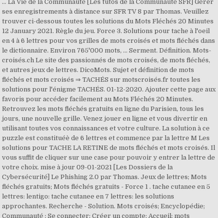
… La Vie de la Communauté [Les tutos de la Communauté SFR] Gérer
ses enregistrements à distance sur SFR TV 8 par Thomas. Veuillez
trouver ci-dessous toutes les solutions du Mots Fléchés 20 Minutes
12 January 2021. Règle du jeu. Force 3. Solutions pour tache à l'oeil
en 4 à 6 lettres pour vos grilles de mots croisés et mots fléchés dans
le dictionnaire. Environ 765'000 mots, … Serment. Définition. Mots-
croisés.ch Le site des passionnés de mots croisés, de mots fléchés,
et autres jeux de lettres. DicoMots. Sujet et définition de mots
fléchés et mots croisés ⇒ TACHÉS sur motscroisés.fr toutes les
solutions pour l'énigme TACHÉS. 01-12-2020. Ajouter cette page aux
favoris pour accéder facilement au Mots Fléchés 20 Minutes.
Retrouvez les mots fléchés gratuits en ligne du Parisien, tous les
jours, une nouvelle grille. Venez jouer en ligne et vous divertir en
utilisant toutes vos connaissances et votre culture. La solution à ce
puzzle est constituéè de 6 lettres et commence par la lettre M Les
solutions pour TACHE LA RETINE de mots fléchés et mots croisés. Il
vous suffit de cliquer sur une case pour pouvoir y entrer la lettre de
votre choix. mise à jour 09-01-2021 [Les Dossiers de la
Cybersécurité] Le Phishing 2.0 par Thomas. Jeux de lettres; Mots
fléchés gratuits; Mots fléchés gratuits - Force 1 . tache cutanee en 5
lettres: lentigo: tache cutanee en 7 lettres: les solutions
approchantes. Recherche - Solution. Mots croisés; Encyclopédie;
Communauté ; Se connecter; Créer un compte; Accueil; mots