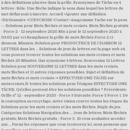
à des définitions placées dans la grille. Synonymes de Tâche en 4
lettres : Rôle. Une flèche indique le sens dans lequel les lettres du
mot défini sont à inscrire. Accueil •Ajouter une définition
•Dictionnaire •CODYCROSS •Contact •Anagramme Tache sur la peau
— Solutions pour Mots fléchés et mots croisés. Mots fléchés gratuits
- Force 2 - 12 septembre 2020 Mis à jour le 12 septembre 2020 à
03:00 par rci Remplissez la grille de mots fléchés Force 2 ci-
dessous. Mission. Solution pour PRODUCTRICE DE CHARBON 12
LETTRES dans les … Solutions de jeux de lettres est la page web où
vous pouvez trouver toutes les solutions aux mots croises et mots
fléchés 20 Minutes. Gaz synonyme 4 lettres. Souverains 12 Lettres
Solution pour SOUVERAINS 12 LETTRES dans les mots croisés,
mots flèches et 11 autres réponses possibles. Sujet et définition de
mots fléchés et mots croisés ⇒ EFFECTUER UNE TÂCHE sur
motscroisés.fr toutes les solutions pour l'énigme EFFECTUER UNE
TÂCHE. Qu'elles peuvent être les solutions possibles ? Précédente;
Grille n° 12 - septembre 2020 - Force 3 Suivante; Force 3 Force 1. De
la conception au recyclage, notre vision couvre toutes les étapes du
Solutions pour les mots croisés et les mots fléchés. Règle du jeu.
Catégories Solutions Navigation des … Jeux de lettres; Mots fléchés
gratuits; Mots fléchés gratuits - Force 3 . Si vous souhaitez accéder
aux … Parmi les réponses que vous trouverez ici, nous pensons que