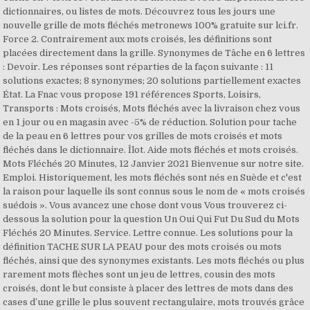
dictionnaires, ou listes de mots. Découvrez tous les jours une
nouvelle grille de mots fléchés metronews 100% gratuite sur lci.fr.
Force 2. Contrairement aux mots croisés, les définitions sont
placées directement dans la grille. Synonymes de Tâche en 6 lettres
: Devoir. Les réponses sont réparties de la façon suivante : 11
solutions exactes; 8 synonymes; 20 solutions partiellement exactes
État. La Fnac vous propose 191 références Sports, Loisirs,
Transports : Mots croisés, Mots fléchés avec la livraison chez vous
en 1 jour ou en magasin avec -5% de réduction. Solution pour tache
de la peau en 6 lettres pour vos grilles de mots croisés et mots
fléchés dans le dictionnaire. Îlot. Aide mots fléchés et mots croisés.
Mots Fléchés 20 Minutes, 12 Janvier 2021 Bienvenue sur notre site.
Emploi. Historiquement, les mots fléchés sont nés en Suède et c'est
la raison pour laquelle ils sont connus sous le nom de « mots croisés
suédois ». Vous avancez une chose dont vous Vous trouverez ci-
dessous la solution pour la question Un Oui Qui Fut Du Sud du Mots
Fléchés 20 Minutes. Service. Lettre connue. Les solutions pour la
définition TACHE SUR LA PEAU pour des mots croisés ou mots
fléchés, ainsi que des synonymes existants. Les mots fléchés ou plus
rarement mots flèches sont un jeu de lettres, cousin des mots
croisés, dont le but consiste à placer des lettres de mots dans des
cases d’une grille le plus souvent rectangulaire, mots trouvés grâce