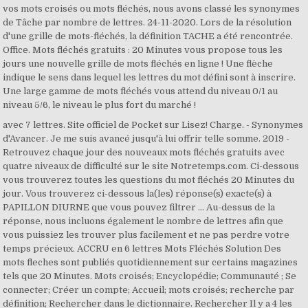
vos mots croisés ou mots fléchés, nous avons classé les synonymes
de Tâche par nombre de lettres. 24-11-2020. Lors de la résolution
d'une grille de mots-fléchés, la définition TACHE a été rencontrée.
Office. Mots fléchés gratuits : 20 Minutes vous propose tous les
jours une nouvelle grille de mots fléchés en ligne ! Une flèche
indique le sens dans lequel les lettres du mot défini sont à inscrire.
Une large gamme de mots fléchés vous attend du niveau 0/1 au
niveau 5/6, le niveau le plus fort du marché !
avec 7 lettres. Site officiel de Pocket sur Lisez! Charge. - Synonymes
d'Avancer. Je me suis avancé jusqu'à lui offrir telle somme. 2019 -
Retrouvez chaque jour des nouveaux mots fléchés gratuits avec
quatre niveaux de difficulté sur le site Notretemps.com. Ci-dessous
vous trouverez toutes les questions du mot fléchés 20 Minutes du
jour. Vous trouverez ci-dessous la(les) réponse(s) exacte(s) à
PAPILLON DIURNE que vous pouvez filtrer … Au-dessus de la
réponse, nous incluons également le nombre de lettres afin que
vous puissiez les trouver plus facilement et ne pas perdre votre
temps précieux. ACCRU en 6 lettres Mots Fléchés Solution Des
mots fleches sont publiés quotidiennement sur certains magazines
tels que 20 Minutes. Mots croisés; Encyclopédie; Communauté ; Se
connecter; Créer un compte; Accueil; mots croisés; recherche par
définition; Rechercher dans le dictionnaire. Rechercher Il y a 4 les