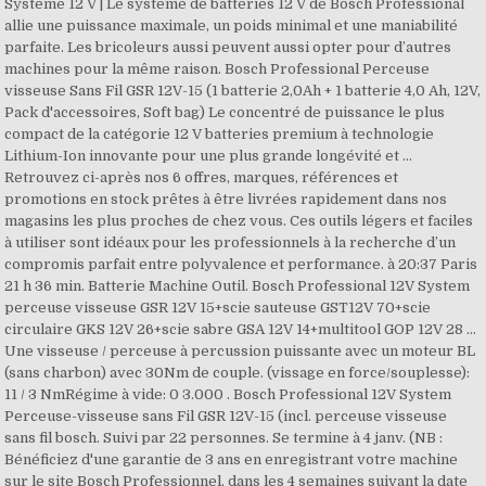
Système 12 V | Le système de batteries 12 V de Bosch Professional
allie une puissance maximale, un poids minimal et une maniabilité
parfaite. Les bricoleurs aussi peuvent aussi opter pour d’autres
machines pour la même raison. Bosch Professional Perceuse
visseuse Sans Fil GSR 12V-15 (1 batterie 2,0Ah + 1 batterie 4,0 Ah, 12V,
Pack d'accessoires, Soft bag) Le concentré de puissance le plus
compact de la catégorie 12 V batteries premium à technologie
Lithium-Ion innovante pour une plus grande longévité et …
Retrouvez ci-après nos 6 offres, marques, références et
promotions en stock prêtes à être livrées rapidement dans nos
magasins les plus proches de chez vous. Ces outils légers et faciles
à utiliser sont idéaux pour les professionnels à la recherche d’un
compromis parfait entre polyvalence et performance. à 20:37 Paris
21 h 36 min. Batterie Machine Outil. Bosch Professional 12V System
perceuse visseuse GSR 12V 15+scie sauteuse GST12V 70+scie
circulaire GKS 12V 26+scie sabre GSA 12V 14+multitool GOP 12V 28 …
Une visseuse / perceuse à percussion puissante avec un moteur BL
(sans charbon) avec 30Nm de couple. (vissage en force/souplesse):
11 / 3 NmRégime à vide: 0 3.000 . Bosch Professional 12V System
Perceuse-visseuse sans Fil GSR 12V-15 (incl. perceuse visseuse
sans fil bosch. Suivi par 22 personnes. Se termine à 4 janv. (NB :
Bénéficiez d'une garantie de 3 ans en enregistrant votre machine
sur le site Bosch Professionnel, dans les 4 semaines suivant la date