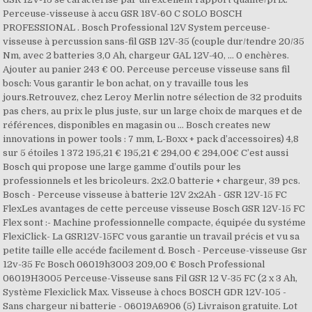
Perceuse-visseuse à accu GSR 18V-60 C SOLO BOSCH
PROFESSIONAL . Bosch Professional 12V System perceuse-
visseuse à percussion sans-fil GSB 12V-35 (couple dur/tendre 20/35
Nm, avec 2 batteries 3,0 Ah, chargeur GAL 12V-40, … 0 enchères.
Ajouter au panier 243 € 00. Perceuse perceuse visseuse sans fil
bosch: Vous garantir le bon achat, on y travaille tous les
jours.Retrouvez, chez Leroy Merlin notre sélection de 32 produits
pas chers, au prix le plus juste, sur un large choix de marques et de
références, disponibles en magasin ou … Bosch creates new
innovations in power tools : 7 mm, L-Boxx + pack d’accessoires) 4,8
sur 5 étoiles 1 372 195,21 € 195,21 € 294,00 € 294,00€ C’est aussi
Bosch qui propose une large gamme d’outils pour les
professionnels et les bricoleurs. 2x2.0 batterie + chargeur, 39 pcs.
Bosch - Perceuse visseuse à batterie 12V 2x2Ah - GSR 12V-15 FC
FlexLes avantages de cette perceuse visseuse Bosch GSR 12V-15 FC
Flex sont :- Machine professionnelle compacte, équipée du systéme
FlexiClick- La GSR12V-15FC vous garantie un travail précis et vu sa
petite taille elle accéde facilement d. Bosch - Perceuse-visseuse Gsr
12v-35 Fc Bosch 06019h3003 209,00 € Bosch Professional
06019H3005 Perceuse-Visseuse sans Fil GSR 12 V-35 FC (2 x 3 Ah,
Système Flexiclick Max. Visseuse à chocs BOSCH GDR 12V-105 -
Sans chargeur ni batterie - 06019A6906 (5) Livraison gratuite. Lot