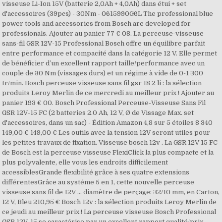
visseuse Li-Ion 15V (batterie 2,0Ah + 4,0Ah) dans étui + set
d'accessoires (39pcs) - 30Nm - 0615990G6L The professional blue
power tools and accessories from Bosch are developed for
professionals. Ajouter au panier 77 € 08. La perceuse-visseuse
sans-fil GSR 12V-15 Professional Bosch offre un équilibre parfait
entre performance et compacité dans la catégorie 12 V. Elle permet
de bénéficier d’un excellent rapport taille/performance avec un
couple de 30 Nm (vissages durs) et un régime à vide de 0-1 300
tr/min. Bosch perceuse visseuse sans fil gsr 18 2 li : la sélection
produits Leroy Merlin de ce mercredi au meilleur prix ! Ajouter au
panier 193 € 00. Bosch Professional Perceuse-Visseuse Sans Fil
GSR 12V-15 FC (2 batteries 2.0 Ah, 12 V, Ø de Vissage Max. set
d'accessoires, dans un sac) - Édition Amazon 4,8 sur 5 étoiles 8 340
149,00 € 149,00 € Les outils avec la tension 12V seront utiles pour
les petites travaux de fixation. Visseuse bosch 12v . La GSR 12V 15 FC
de Bosch est la perceuse visseuse FlexiClick la plus compacte et la
plus polyvalente, elle vous les endroits difficilement
accessiblesGrande flexibilité grâce à ses quatre extensions
différentesGrâce au systéme 5 en 1, cette nouvelle perceuse
visseuse sans fil de 12V … diamètre de perçage: 32/10 mm, en Carton,
12 V, Bleu 210,95 € Bosch 12v : la sélection produits Leroy Merlin de
ce jeudi au meilleur prix ! La perceuse visseuse Bosch Professional
GSR 12V-15 se caractérise par un excellent rapport qualité/prix.