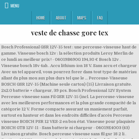
MENU
HOME
ABOUT
MAPS
FAQ
veste de chasse gore tex
Bosch Professional GSR 12V-15 test : une perceuse-visseuse haut de
gamme. Visseuse bosch 12v : la sélection produits Leroy Merlin de
ce lundi au meilleur prix ! - 06019B690G 194,30 € Bosch 12v .
Visseuse bosch 18v 4ah . Accu lithium-ion 18 V. Sans accu et chargeur
Avec un tel appareil, vous pourrez forer dans tout type de matériau
allant du plus mou aux plus durs tel que le … Perceuse-Visseuse
BOSCH GSR 12V-15 (Machine seule carton) (15) Livraison gratuite.
2x2.0 batterie + chargeur, 39 pcs. Bosch Professional 12V System
Perceuse-visseuse sans Fil GSR 12V-15 (incl. La perceuse-visseuse
avec les meilleures performances et la plus grande compacité de la
catégorie 12 V. Forme compacte assurant un maniement parfait,
surtout en hauteur et dans les endroits difficiles d’accès Perceuse
visseuse BOSCH PSR 12 VES-2 en bon état. Visseuse pour plaquiste
BOSCH GTB 12V-11 - Sans batterie ni chargeur - 06019E4003 (43)
Livraison gratuite. Bosch perceuse visseuse sans fil gsr 18 2 li .