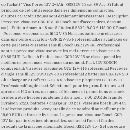
de l'achat) " Viss Percu 12V 2+4Ah - GSB12V-15 set 39 Acc. Si l’atout
principal de cet outil réside dans ses dimensions compactes,
d’autres caractéristiques sont également intéressantes. Description
Perceuse-visseuse GSR 12V-35 Bosch. set d'accessoires, dans un
sac) - Édition Amazon 4,8 sur 5 étoiles 8 532 149,00 € 149,00 € Bosch
- Perceuse-visseuse sans fil 12 V 35 Nm sans batterie ni chargeur
dans une boîte en carton - GSR 12V-35 ProfessionalLes avantages de
cette perceuse-visseuse sans fil Bosch GSR 12V-35 Professional
sont :La perceuse-visseuse avec les mei Perceuse-visseuse 12V.
89,85 EUR. La Bosch Professional GSR 12V-15 se classe parmi les
meilleures perceuses-visseuses du moment. Pack 12V BOSCH
comprenant: Visseuse plaquistes GTB 12V-11 Professional Perceuse
d'angle sans fil 12V GWB 12V-10 Professional 2 batteries GBA 12V 2.0
Ah 1 chargeur 2 Coffrets L-BOXX, Visseuse plaquistes GTB 12V-11
ProfessionalCouple maxi. Sélectionné pour les pros. Retrouvez ci-
après nos 162 offres, marques, références et promotions en stock
prêtes à être livrées rapidement dans nos … 7,00 EUR de frais de
livraison. 2x2.0 batterie + chargeur, 39 pcs. Visseuse bosch 18v 4ah :
la sélection produits Leroy Merlin de ce vendredi au meilleur prix !
19,90 EUR de frais de livraison. La perceuse-visseuse Bosch GSR
12V fait partie des incontournables, surtout si l’on est fan des
produits de la marque allemande. Bosch GSR 12V-15 - Set perceuse