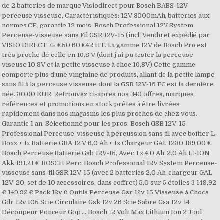
de 2 batteries de marque Visiodirect pour Bosch BABS-12V
perceuse visseuse, Caractéristiques: 12V 3000mAh, batteries aux
normes CE, garantie 12 mois. Bosch Professional 12V System
Perceuse-visseuse sans Fil GSR 12V-15 (incl. Vendu et expédié par
VISIO DIRECT 72 €50 60 €42 HT. La gamme 12V de Bosch Pro est
très proche de celle en 10,8 V (dont j’ai pu tester la perceuse
viseuse 10,8V et la petite visseuse à choc 10,8V).Cette gamme
comporte plus d’une vingtaine de produits, allant de la petite lampe
sans fil à la perceuse visseuse dont la GSR 12V-15 FC est la dernière
née. 30,00 EUR. Retrouvez ci-après nos 340 offres, marques,
références et promotions en stock prêtes à être livrées
rapidement dans nos magasins les plus proches de chez vous.
Garantie 1 an. Sélectionné pour les pros. Bosch GSB 12V-15
Professional Perceuse-visseuse à percussion sans fil avec boîtier L-
Boxx + 1x Batterie GBA 12 V 6,0 Ah + 1x Chargeur GAL 1230 189,00 €
Bosch Perceuse Batterie Gsb 12V-15, Avec 1 x 4.0 Ah, 2.0 Ah LI-ION
Akk 191,21 € BOSCH Perc. Bosch Professional 12V System Perceuse-
visseuse sans-fil GSR 12V-15 (avec 2 batteries 2,0 Ah, chargeur GAL
12V-20, set de 10 accessoires, dans coffret) 5,0 sur 5 étoiles 3 149,92
€ 149,92 € Pack 12v 6 Outils Perceuse Gsr 12v 15 Visseuse à Chocs
Gdr 12v 105 Scie Circulaire Gsk 12v 26 Scie Sabre Gsa 12v 14
Découpeur Ponceur Gop ... Bosch 12 Volt Max Lithium Ion 2 Tool