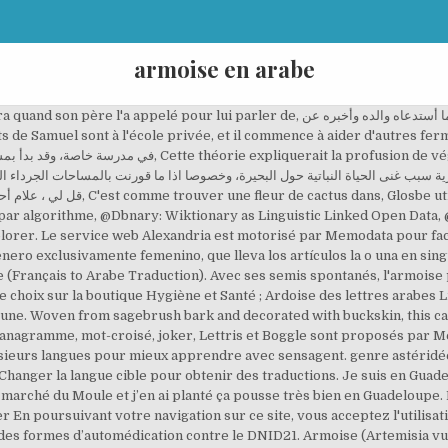
armoise en arabe
e, culture sans pesticides. L'armoise, une plante mythique, dédiée à la déesse Arthémis, déesse protectrice des vierges et des femmes malades. ], Famille des Composées-Astéracées[ClasseTaxo. Les jeux de lettre français sont : Il est aussi possible de jouer avec la grille de 25 cases. Forums pour discuter de armoise, voir ses formes composées, des exemples et poser vos questions. Utilisez le dictionnaire Français-Arabe de Reverso pour traduire armoire et beaucoup d’autres mots. Des interactions existent également avec les inhibiteurs des canaux calciques et les médicaments antifongiques. De la même façon, elle est déconseillée aux femmes enceintes. : L' armoise argentée se reproduit par graines et par rejets (Thorpe, 2002). Artemisia annua, plante très prometteuse pour éradiquer la malaria et combattre le cancer. ○ Anagrammes Gratuit. Traduction de artemisia annua dans le dictionnaire français-arabe et dictionnaire analogique bilingue - Traduction en 37 langues Nom générique commun à l'absinthe, l'estragon, le génépi et l'aurone. Par exemple, on dira "une petite fille". L'armoise est aussi une plante très utilisée en magie et en sorcellerie. S'inscrire. afficher, En entendant leur prières, Hwanung leur donna vingt gousses d'ail et un bouquet. Les utilisateurs aiment aussi ces idées Pinterest. Copyright © 2015 sensagent : Encyclopédie en ligne, Thesaurus, dictionnaire de définitions et plus. Article de Marie-Claude Luca. | Dernières modifications. Renseignements suite à un email de description de votre projet. Lettris est un jeu de lettres gravitationnelles proche de Tetris. L’armoise est appelée Artemisia en anglais.Souvent appelée thym des steppes ou absinthe du désert, elle est connue au Liban sous le nom arabe de « chih » ou « kaysoum ». Silver sagebrush, on the other hand, reproduces by both seeds and sprouting (Thorpe 2002). L’absinthe, l’estragon sont des armoises. Avec un nom féminin, l'adjectif s'accorde. | Privacy policy Il s'agit en 3 minutes de trouver le plus grand nombre de mots possibles de trois lettres et plus dans une grille de 16 lettres. Une fenêtre (pop-into) d'information (contenu principal de Sensagent) est invoquée un double-clic sur n'importe quel mot de votre page web. Autrefois, les couturières cousaient de l’armoise citronnelle séchée dans les doublures des vêtements pour les protéger des mites. Tissée d'écorce d' armoise et ornée de daim, cette cape avait plusieurs utilités. Vérifiez les traductions 'Artemisia annua' en Arabe. De culture facile, l'armoise support très bien la sécheresse et n'a pas d'exigence. Les vertus de l’armoise blanche…(Chih) en arabe. armoise \aʁ.mwaz\ féminin (Botanique) Plante de la famille des Astéracées.L’armoise commune est d’un grand usage en médecine, comme stimulante, tonique, etc. Cherchez des exemples de traductions armoise dans des phrases, écoutez à la prononciation et apprenez la grammaire. La prise d'armoise annuelle n'est pas conseillée pendant la grossesse et en période d'allaitement. La prise d’armoise annuelle n’est pas conseillée pendant la grossesse et en période d’allaitement. L’armoise se consomme en infusion, généralement 10 gr par litre d’eau pour une prise de 2 tasses par jour. Tous droits réservés. Les cookies nous aident à fournir les services. L'encyclopédie française bénéficie de la licence Wikipedia (GNU). D'ailleurs, elle tire son nom de la déesse Artémis, protectrice des vierges et des femmes malades. Chaque lettre qui apparaît descend ; il faut placer les lettres de telle manière que des mots se forment (gauche, droit, haut et bas) et que de la place soit libérée. La plupart des définitions du français sont proposées par SenseGates et comportent un approfondissement avec Littré et plusieurs auteurs techniques spécialisés. Se connecter. Son nom anglais « Wormwood » fait allusion à son pouvoir vermifuge. Conditionnement: Flacon (en verre ou plastique selon arrivage) avec compte-goutte 30 ml, plus ou moins 600 gouttes. Le dictionnaire des synonymes est surtout dérivé du dictionnaire intégral (TID). Les lettres doivent être adjacentes et les mots les plus longs sont les meilleurs. French Il vivait dans les bidonvilles de Kibera quand son père l'a appelé pour lui parler de l' armoise et de son potentiel commercial. ○ jokers, mots-croisés Définitions de armoise. Pour en savoir plus sur les bienfaits de l’armoise annuelle, donner votre avis, laisser un commentaire ou un témoignage, visitez le blog: Artemisia annua Fixer la signification de chaque méta-donnée (multilingue). LA fenêtre fournit des explications et des traductions contextuelles, c'est-à-dire sans obliger votre visiteur à quitter votre page web ! armoise - traduction français-anglais. Participer au concours et enregistrer votre nom dans la liste de meilleurs joueurs ! Réponse. Cherchez des exemples de traductions Artemisia annua dans des phrases, écoutez à la prononciation et apprenez la grammaire. Vérifiez les traductions'armoise' en Arabe. Traductions en contexte de