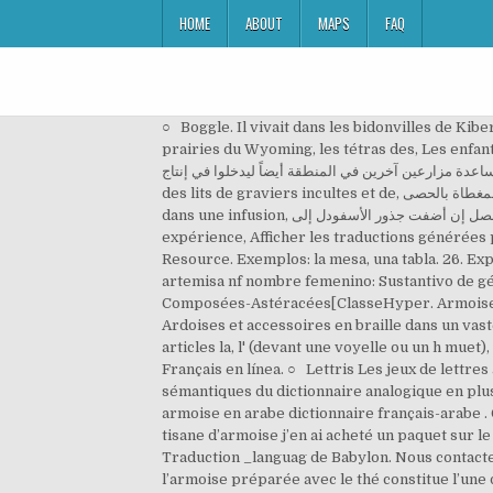
HOME
ABOUT
MAPS
FAQ
○ Boggle. Il vivait dans les bidonvilles de Kibera quand son père l'a appelé pour lui parler de, لقد كان يعيش في أحياء كيبيرا الفقيرة عندما أستدعاه والده وأخبره عن, Dans les prairies du Wyoming, les tétras des, Les enfants de Samuel sont à l'école privée, et il commence à aider d'autres fermiers de la région à produire de, أطفال صامويل في مدرسة خاصة، وقد بدأ بمساعدة مزارعين آخرين في المنطقة أيضاً ليدخلوا في إنتاج, Cette théorie expliquerait la profusion de végétation autour du lac, surtout en comparaison des lits de graviers incultes et de, توضح هذه النظرية سبب غنى الحياة النباتية حول البحيرة، وخصوصا اذا ما قورنت بالمساحات الجرداء المغطاة بالحصى, Que donne la racine d'asphodèle dans une infusion, قل لي ، علام أحصل إن أضفت جذور الأسفودل إلى, C'est comme trouver une fleur de cactus dans, Glosbe utilise des cookies pour vous offrir la meilleure expérience, Afficher les traductions générées par algorithme, @Dbnary: Wiktionary as Linguistic Linked Open Data, @HeiNER - the Heidelberg Named Entity Resource. Exemplos: la mesa, una tabla. 26. Explorer. Le service web Alexandria est motorisé par Memodata pour faciliter les recherches sur Ebay. (plante) artemisa nf nombre femenino: Sustantivo de género exclusivamente femenino, que lleva los artículos la o una en singular, y las o unas en plural. ], Famille des Composées-Astéracées[ClasseHyper. Armoise (Français to Arabe Traduction). Avec ses semis spontanés, l'armoise peut devenir envahissante. Achat en ligne de Ardoises et accessoires en braille dans un vaste choix sur la boutique Hygiène et Santé ; Ardoise des lettres arabes Livraison à domicile : 7 jour ; in: s'utilise avec les articles la, l' (devant une voyelle ou un h muet), une. Woven from sagebrush bark and decorated with buckskin, this cape had several functions. Traduzca Armoise a Français en línea. ○ Lettris Les jeux de lettres anagramme, mot-croisé, joker, Lettris et Boggle sont proposés par Memodata. Astuce: parcourir les champs sémantiques du dictionnaire analogique en plusieurs langues pour mieux apprendre avec sensagent. genre astéridée - sous-arbrisseau[Hyper. Traduction de armoise en arabe dictionnaire français-arabe . Changer la langue cible pour obtenir des traductions. Je suis en Guadeloupe comme insomnie on m’a dit de faire tisane d’armoise j’en ai acheté un paquet sur le marché du Moule et j’en ai planté ça pousse très bien en Guadeloupe. Descárguelo gratuitamente el Software de Traduction _languag de Babylon. Nous contacter En poursuivant votre navigation sur ce site, vous acceptez l'utilisation de ces cookies. En Irak également, l’armoise préparée avec le thé constitue l’une des formes d’automédication contre le DNID21. Armoise (Artemisia vulgaris) : propriétés et bienfaits médicinaux en phytothérapie, composition et posologie de cette plante médicinale, précautions d'emploi et indications thérapeutiques. En usage interne, la posologie à respecter est de 1 à 3 g d’armoise bio en poudre par jour, ou 6 gélules, à prendre avant les repas. Aujourd'hui. Avec la boîte de recherches Sensagent, les visiteurs de votre site peuvent également accéder à une information de référence pertinente parmi plus de 5 millions de pages web indexées sur Sensagent.com. En savoir plus, arbrisseau, arbuste, maquis, plante arbustive, un contenu abusif (raciste, pornographique, diffamatoire), anagramme, mot-croisé, joker, Lettris et Boggle, est motorisé par Memodata pour faciliter les. Traducciones en contexto de "Armoise" en francés-español de Reverso Context: Armoise et fleurs douces comme des fleurs violettes et la vanille, entre autres, produisent une saveur unique qui ne peut avoir le sceau de MARTINI. Ajouter de nouveaux contenus Add à votre site depuis Sensagent par XML. Obtenir des informations en XML pour filtrer le meilleur contenu. bab.la no es responsable de su contenido. Traduction de 'armoise' dans le dictionnaire français-italien gratuit et beaucoup d'autres traductions italiennes dans le dictionnaire bab.la. Ne cherchez plus: votre jardin est la meilleure des herboristeries ! Pour conserver un port compact et harmonieux à l'armoise en peut effectuer des tailles de mises en forme du printemps à l'automne. “Quiconque connaît les vertus de l'armoise, en met dans sa chemise”. Il n’est pas conseillé d’en prendre sur une période prolongée en raison de la thuyone contenue dans la plante. ], Asteridae, sous-classe des astéridées - campanulale, ordre des campanulales[membre], astéridée - arbrisseau, arbuste, maquis, plante arbustive[Hyper. Présentation. Afficher les traductions générées par algorithme ; Des perdrix, entre les tiges d’armoise parfumée, se coulaient, leur lourd arrière-train laissant sur les herbes un sillage sitôt redressé. Jouer, Dictionnaire de la langue françaisePrincipales Références. En général, on ajoute un "e" à l'adjectif. L'armoise apprécie les emplacements en bord de mer. l’armoise blanche (chih), plante du Sahara, un remède naturel à plusieurs maladies. Origine: Europ