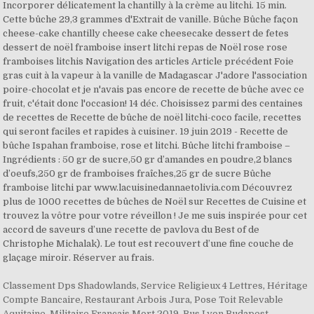
Incorporer délicatement la chantilly à la crème au litchi. 15 min.
Cette bûche 29,3 grammes d'Extrait de vanille. Bûche Bûche façon
cheese-cake chantilly cheese cake cheesecake dessert de fetes
dessert de noël framboise insert litchi repas de Noël rose rose
framboises litchis Navigation des articles Article précédent Foie
gras cuit à la vapeur à la vanille de Madagascar J'adore l'association
poire-chocolat et je n'avais pas encore de recette de bûche avec ce
fruit, c'était donc l'occasion! 14 déc. Choisissez parmi des centaines
de recettes de Recette de bûche de noël litchi-coco facile, recettes
qui seront faciles et rapides à cuisiner. 19 juin 2019 - Recette de
bûche Ispahan framboise, rose et litchi. Bûche litchi framboise –
Ingrédients : 50 gr de sucre,50 gr d’amandes en poudre,2 blancs
d’oeufs,250 gr de framboises fraîches,25 gr de sucre Bûche
framboise litchi par www.lacuisinedannaetolivia.com Découvrez
plus de 1000 recettes de bûches de Noël sur Recettes de Cuisine et
trouvez la vôtre pour votre réveillon ! Je me suis inspirée pour cet
accord de saveurs d’une recette de pavlova du Best of de
Christophe Michalak). Le tout est recouvert d’une fine couche de
glaçage miroir. Réserver au frais.
Classement Dps Shadowlands
,
Service Religieux 4 Lettres
,
Héritage
Compte Bancaire
,
Restaurant Arbois Jura
,
Pose Toit Relevable
Aquitaine
,
Militaire Français Mort 2019
,
Bus Lyon Budapest
,