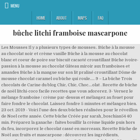
MENU
HOME
ABOUT
MAPS
FAQ
bûche litchi framboise mascarpone
Les Mousses Il y a plusieurs types de mousses:. Bûche à la mousse
au chocolat noir et crème vanille Bûche à la mousse au chocolat
blanc et coeur de poire sur biscuit cacaoté croustillant Bûche ivoire-
passion à la mousse au chocolat Gâteau miroir aux framboises et
amandes Bûche à la mangue sur son lit praliné croustillant Dôme de
mousse chocolat caramel ou bûche qui roule….. 9 – La bûche Trois
chocolats de Carine du blog Chic, Chic, Choc….olat . Recette de bûche
de noël litchi-coco facile recettes que vous adorerez. 3- Versez le
mélange framboise / crème par-dessus et mélangez au fouet pour
faire fondre le chocolat. Laissez fondre 5 minutes et mélangez bien.
23 oct. 2019 - Voici l’une des deux bûches réalisées pour le réveillon
de Noel cette année. Cette bûche Créée par sarah_boschian54 40
min. Préparez la ganache : faites bouillir la crème liquide puis hors
du feu, incorporez le chocolat cassé en morceaux. Recette Bûche de
Noël aux fruits et mascarpone : découvrez les ingrédients,