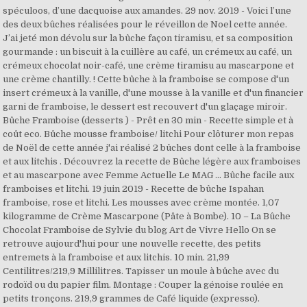
spéculoos, d’une dacquoise aux amandes. 29 nov. 2019 - Voici l’une
des deux bûches réalisées pour le réveillon de Noel cette année.
J’ai jeté mon dévolu sur la bûche façon tiramisu, et sa composition
gourmande : un biscuit à la cuillère au café, un crémeux au café, un
crémeux chocolat noir-café, une crème tiramisu au mascarpone et
une crème chantilly. ! Cette bûche à la framboise se compose d'un
insert crémeux à la vanille, d'une mousse à la vanille et d'un financier
garni de framboise, le dessert est recouvert d'un glaçage miroir.
Bûche Framboise (desserts ) - Prêt en 30 min - Recette simple et à
coût eco. Bûche mousse framboise/ litchi Pour clôturer mon repas
de Noël de cette année j'ai réalisé 2 bûches dont celle à la framboise
et aux litchis . Découvrez la recette de Bûche légère aux framboises
et au mascarpone avec Femme Actuelle Le MAG ... Bûche facile aux
framboises et litchi. 19 juin 2019 - Recette de bûche Ispahan
framboise, rose et litchi. Les mousses avec crème montée. 1,07
kilogramme de Crème Mascarpone (Pâte à Bombe). 10 – La Bûche
Chocolat Framboise de Sylvie du blog Art de Vivre Hello On se
retrouve aujourd'hui pour une nouvelle recette, des petits
entremets à la framboise et aux litchis. 10 min. 21,99
Centilitres/219,9 Millilitres. Tapisser un moule à bûche avec du
rodoïd ou du papier film. Montage : Couper la génoise roulée en
petits tronçons. 219,9 grammes de Café liquide (expresso).