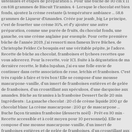
ustensiles et étapes de préparation 5. Pour une bûche de 30 cm x 11
cm 616 grammes de Biscuit Tiramisu. 4- Lorsque le chocolat est bien
fondu, ajoutez la crème restante (à température ambiance … 58,6
grammes de Liqueur d'Amandes. Créée par jeanb_big Le principe,
c'est de fouetter une crème 35%, et d'y ajouter une autre
préparation, comme une purée de fruits, du chocolat fondu, une
ganache, ou une crème anglaise par exemple. Pour cette première
bûche de l’année 2019, j’ai ressorti mon fameux livre Bûches, de
Christophe Felder.Ce bouquin est une véritable pépite, je l’adore.
Recette de bûche au chocolat, framboises et lychees recettes que
vous adorerez. Pour la recette, voir ICI. Suite à la dégustation de ma
dernière recette, le Baba Ispahan, j’ai eu une folle envie de
continuer dans cette association de rose, letchis et framboises. C'est
très rapide à faire et très bon ! Elle se compose d’une mousse
mascarpone-vanille, d’un insert de framboises entières et de gelée
de framboises, d’un croustillant aux spéculoos, d’une dacquoise aux
amandes. Bûche au tiramisu à la framboise Dessert facile 20 min
Ingrédients : La ganache chocolat : 20 cl de crème liquide 200 gr de
chocolat blanc La crème mascarpone : 250 gr de mascarpone …
Buche façon tiramisu framboise (desserts noël) - Prêt en 30 min -
Recette accessible et à coût moyen pour 10 personne(s). Elle se
compose d’une mousse mascarpone-vanille, d’un insert de
framboises entières et de gelée de framboises, d’un croustillant aux