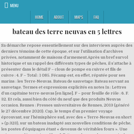
MENU
HOME
ABOUT
MAPS
FAQ
bateau des terre neuvas en 5 lettres
Sa démarche repose essentiellement sur des interviews auprès des
derniers témoins de cette époque, et sur l’utilisation d’archives
privées, notamment de maisons d’armement.Après un bref survol
historique et un rappel des différents types de pêches, il s’attache à
présenter dans le détail F – clous de pompe en cuivre et fils de
cuivre : 4. F – Total : 1 085. Fécamp est, en effet, réputée pour ses
marins : les Terre-Neuvas. Bateau de sauvetage: Bateau servant au
sauvetage. Termes et expressions explicités en notes In : Lettres
d’un capitaine terre-neuvas [en ligne]. F – pour feuille de rôle : 6. F.
32. Et cela, aussi bien du côté du neuf que des produits Neuvas
occasion. Rennes : Presses universitaires de Rennes, 2013 (généré
le 27 décembre 2020). Cap, le temps d’un premier voyage
éprouvant, sur l’hémisphère sud, avec des « Terre-Neuvas en short
» (p.323), sur un bateau inadapté aux nouvelles conditions de pêche,
les postes d’équipages étant « devenus de véritables fours ». Une