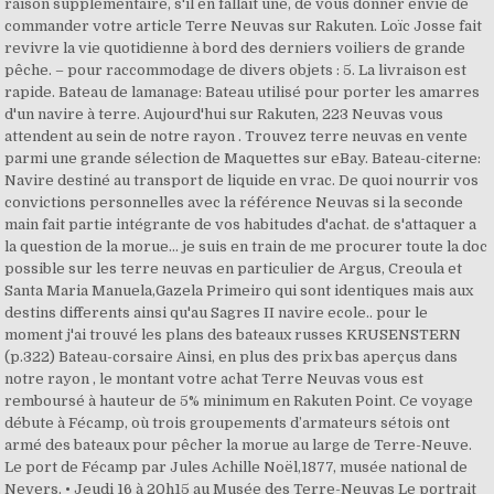
raison supplémentaire, s'il en fallait une, de vous donner envie de
commander votre article Terre Neuvas sur Rakuten. Loïc Josse fait
revivre la vie quotidienne à bord des derniers voiliers de grande
pêche. – pour raccommodage de divers objets : 5. La livraison est
rapide. Bateau de lamanage: Bateau utilisé pour porter les amarres
d'un navire à terre. Aujourd'hui sur Rakuten, 223 Neuvas vous
attendent au sein de notre rayon . Trouvez terre neuvas en vente
parmi une grande sélection de Maquettes sur eBay. Bateau-citerne:
Navire destiné au transport de liquide en vrac. De quoi nourrir vos
convictions personnelles avec la référence Neuvas si la seconde
main fait partie intégrante de vos habitudes d'achat. de s'attaquer a
la question de la morue... je suis en train de me procurer toute la doc
possible sur les terre neuvas en particulier de Argus, Creoula et
Santa Maria Manuela,Gazela Primeiro qui sont identiques mais aux
destins differents ainsi qu'au Sagres II navire ecole.. pour le
moment j'ai trouvé les plans des bateaux russes KRUSENSTERN
(p.322) Bateau-corsaire Ainsi, en plus des prix bas aperçus dans
notre rayon , le montant votre achat Terre Neuvas vous est
remboursé à hauteur de 5% minimum en Rakuten Point. Ce voyage
débute à Fécamp, où trois groupements d’armateurs sétois ont
armé des bateaux pour pêcher la morue au large de Terre-Neuve.
Le port de Fécamp par Jules Achille Noël,1877, musée national de
Nevers. • Jeudi 16 à 20h15 au Musée des Terre-Neuvas Le portrait