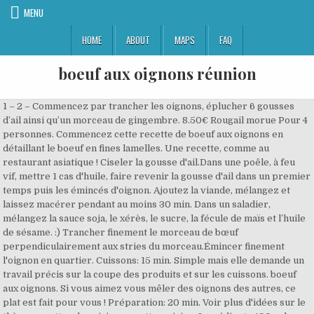
MENU
HOME
ABOUT
MAPS
FAQ
boeuf aux oignons réunion
1 – 2 – Commencez par trancher les oignons, éplucher 6 gousses
d’ail ainsi qu’un morceau de gingembre. 8.50€ Rougail morue Pour 4
personnes. Commencez cette recette de boeuf aux oignons en
détaillant le boeuf en fines lamelles. Une recette, comme au
restaurant asiatique ! Ciseler la gousse d'ail.Dans une poêle, à feu
vif, mettre 1 cas d'huile, faire revenir la gousse d'ail dans un premier
temps puis les émincés d'oignon. Ajoutez la viande, mélangez et
laissez macérer pendant au moins 30 min. Dans un saladier,
mélangez la sauce soja, le xérès, le sucre, la fécule de maïs et l’huile
de sésame. :) Trancher finement le morceau de bœuf
perpendiculairement aux stries du morceau.Émincer finement
l'oignon en quartier. Cuissons: 15 min. Simple mais elle demande un
travail précis sur la coupe des produits et sur les cuissons. boeuf
aux oignons. Si vous aimez vous mêler des oignons des autres, ce
plat est fait pour vous ! Préparation: 20 min. Voir plus d'idées sur le