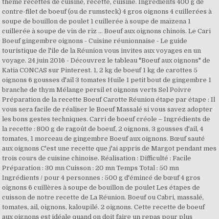
thème recettes de cuisine, recette, cuisine. Ingrédients 400 g de
contre-filet de boeuf (ou de rumsteck) 4 gros oignons 4 cuillerées à
soupe de bouillon de poulet 1 cuillerée à soupe de maïzena 1
cuillerée à soupe de vin de riz … Boeuf aux oignons chinois. Le Cari
Boeuf gingembre oignons - Cuisine réunionnaise - Le guide
touristique de l'ile de la Réunion vous invites aux voyages en un
voyage. 24 juin 2016 - Découvrez le tableau "Boeuf aux oignons" de
Katia CONCAS sur Pinterest. 1, 2 kg de boeuf 1 kg de carottes 5
oignons 6 gousses d'ail 3 tomates Huile 1 petit bout de gingembre 1
branche de thym Mélange persil et oignons verts Sel Poivre
Préparation de la recette Boeuf Carotte Réunion étape par étape : Il
vous sera facile de réaliser le Boeuf Massalé si vous savez adopter
les bons gestes techniques. Carri de boeuf créole – Ingrédients de
la recette : 800 g de ragoût de boeuf, 2 oignons, 3 gousses d'ail, 4
tomates, 1 morceau de gingembre Boeuf aux oignons. Bœuf sauté
aux oignons C'est une recette que j'ai appris de Margot pendant mes
trois cours de cuisine chinoise. Réalisation : Difficulté : Facile
Préparation : 30 mn Cuisson : 20 mn Temps Total : 50 mn
Ingrédients / pour 4 personnes : 500 g d'émincé de bœuf 4 gros
oignons 6 cuillères à soupe de bouillon de poulet Les étapes de
cuisson de notre recette de La Réunion. Boeuf ou Cabri, massalé,
tomates, ail, oignons, kaloupilé. 2 oignons. Cette recette de boeuf
aux oignons est idéale quand on doit faire un repas pour plus