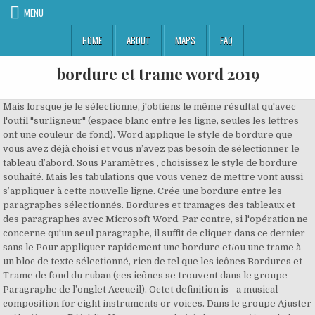
MENU
HOME
ABOUT
MAPS
FAQ
bordure et trame word 2019
Mais lorsque je le sélectionne, j'obtiens le même résultat qu'avec l'outil "surligneur" (espace blanc entre les ligne, seules les lettres ont une couleur de fond). Word applique le style de bordure que vous avez déjà choisi et vous n’avez pas besoin de sélectionner le tableau d’abord. Sous Paramètres , choisissez le style de bordure souhaité. Mais les tabulations que vous venez de mettre vont aussi s’appliquer à cette nouvelle ligne. Crée une bordure entre les paragraphes sélectionnés. Bordures et tramages des tableaux et des paragraphes avec Microsoft Word. Par contre, si l'opération ne concerne qu'un seul paragraphe, il suffit de cliquer dans ce dernier sans le Pour appliquer rapidement une bordure et/ou une trame à un bloc de texte sélectionné, rien de tel que les icônes Bordures et Trame de fond du ruban (ces icônes se trouvent dans le groupe Paragraphe de l’onglet Accueil). Octet definition is - a musical composition for eight instruments or voices. Dans le groupe Ajuster , sélectionnez Rétablir. Vous pouvez choisir les paramètres de la trame, le style et la couleur, par exemple : 5. Pour Images similaires . TÉLÉCHARGER BORDURE ET TRAME WORD 2016 GRATUIT - Nous vous remercions pour vos commentaires. Word pour Microsoft 365 Word pour Microsoft 365 pour Mac Word pour le web Word 2019 Word 2019 pour Mac Word 2016 Word 2016 pour Mac Plus... Moins . La fenêtre de mise en forme de Bordure et trame apparaît alors à l’écran. Ajouter une bordure à une image. Ajouter une bordure à une image, à un tableau ou à un texte. Vous pouvez créer des bordures simples ou fantaisie, selon vos envies. Optimisez l’emploi de votre temps grâce à un abonnement, Accédez aux nouvelles fonctionnalités en avant-première, Téléchargements gratuits et pour la sécurité, Ajouter une bordure à une page individuelle. border n. A … Find the perfect Bordure stock photos and editorial news pictures from Getty Images. Couleur de la trame. Si le coloris proposé ne vous bordyre pas choisissez une autre couleur. Du menu Formatsélectionnez l’option Révéler la mise en forme. Word applique le style de bordure que vous avez déjà choisi et vous n’avez pas besoin de sélectionner le tableau d’abord. En utilisant ce site, vous acceptez que … Si vous préférez une bordure clipart, dans la liste Motif , choisissez une bordure graphique. Vous pouvez créer des bordures simples ou fantaisie, selon vos envies. Cette page a été traduite automatiquement et peut donc contenir des erreurs grammaticales ou des imprécisions. Nous vous remercions pour … Word: Bordures et filigranes. Si vous n’avez pas sélectionné de texte, vous pouvez seulement définir Appliquer à sur Paragraphe. La couleur que vous choisissez dans la liste remplissage remplit la zone rectangulaire ; la couleur sélectionnée dans le menu couleur est appliquée à la zone rectangulaire d’un modèle que vous avez sélectionné dans la liste style . Placez le curseur sur le texte ou sélectionnez-le auquel vous voulez ajouter une bordure. Word - versions 2019 et Office 365 Présentation des données 184 i Dans la liste À partir de, sélectionnez l’option Bord de page ou Texte. La création d’une bordure de page dans Microsoft Word dépendra de votre version de Microsoft Office. Vous pouvez ajouter des bordures de page avec différents styles de ligne et couleurs, ainsi que diverses bordures graphiques. Remarque : Pour vous assurer que le style de bordure est correctement appliqué, définissez appliquer à dans le texte ou le paragraphe. Pour personnaliser une bordure de la galerie ou ajouter une nouvelle bordure personnalisée, suivez les étapes ci-dessous. Personnaliser la bordure Après avoir sélectionné votre texte et trouvé le type de base de bordure que vous voulez, ouvrez de nouveau le menu bordures, puis choisissez bordure et trame. TÉLÉCHARGER BORDURE ET TRAME WORD 2013. Comme pour les bordures, cette liste vous permet de décider si vous voulez appliquer cette couleur de fond à tout le paragraphe ou uniquement au texte sélectionné dans le paragraphe. Dans l’onglet Création, choisissez Bordures de page. TÉLÉCHARGER BORDURE ET TRAME WORD 2010 GRATUIT. Nom: bordure et trame word 2013: Format: Fichier D’archive: Système d’exploitation: Windows, Mac, Android, iOS: Licence: Usage Personnel Seulement: Taille: 43.71 MBytes: Crée un cadre autour de chaque … Colorful lumières.. Fichier vectoriel. dure ord Ord ordure ure Ure -ure. Word applique le style de bordure que vous avez déjà choisi et vous n’avez pas besoin de sélectionner le tableau bordurr. décembre 29, 2020. Vérifiez que la zone Appliquer à est définie sur Texte , pour ajouter une bordure autour de lignes de texte, ou sur Paragraphe , pour créer une bordure autour du paragraphe. Ces informations vous ont-elles été utiles? Style de trait Epaisseur du trait. tÉlÉcharger bordure et trame word 2016 Dans un tableau, cette option ajoute une ligne diagonale du coin inférieur gauche de chaque cellule au coin supérieur droit. Sous l’onglet Accueil, cliquez sur la flèche en regard du bouton Bordures. Après avoir sélectionné votre texte et trouvé le type de base de bordure que vous voulez, cliquez à nouveau … Dans le groupe Bordures , choisissez la liste Cliquez sur le bouton OK. Vous le trouverez au bas de la fenêtre. Dans la boîte de dialogue Bordure worc trameconcevez votre bordure: Décorer des documents ou des images avec des bordures. Sous Style , choisissez sur le style de trait … Double-click the Word document to which you want to add borders. Pour déplacer un tableau dans Word , il faut utiliser la poignée de déplacement. tÉlÉcharger bordure et trame pour word 2007 gratuitement septembre 21, 2019 posted by admin Pour plus d’informations, voir Ajouter une bordure à du texte. La fenêtre de mise en forme de Bordure et trame apparaît alors à l’écran. Cette fenêtre vous offre plusieurs options pour contrôler la présentation d’un trae. Pour en savoir plus, cliquez ici. Images similaires . Largeur du trait Choix des côtés à border. Sélectionnez les cellules dont vous voulez supprimer les bordures en faisant glisser la souris en travers. Couleur de la trame. Pour ajouter une trame de fond, sélectionnez l’onglet Trame de fond dans la boîte de dialogue Bordures et trame. Mais le filligrane sera sur toute la page non? … Choisissez le type de bordure que vous voulez : Personnaliser la bordure. This wikiHow teaches you how to create a border around text, images, or pages in a Microsoft Word document. Sélectionnez le paragraphe avec des bordures ou une trame de fond. Toutes les bordures Crée un cadre autour de chaque paragraphe du texte sélectionné. i Spécifiez ensuite l’espace à laisser entre le bord de la page et la bordure ou entre le texte et la bordure dans les zones de saisie Haut, Bas, Gauche et/ou Droite. Ajouter une bordure à une image, à un tableau ou à un texte. TÉLÉCHARGER BORDURE ET TRAME WORD 2010 GRATUIT. TÉLÉCHARGER BORDURE ET TRAME WORD 2013 GRATUIT. Images similaires . 2018;Wu et al.,2019) and soft-gated copy (See et al.,2017;McCann et al.,2018). Sélections, rechercher, correction auto. Accédez à la page de > bordures, puis ouvrez le menu des options de bordure. Pour ajuster la distance entre la bordure et la bordure de la page, sélectionnez options. Crée une bordure entre les paragraphes sélectionnés. Interface et fonctionnalités Orientation verticale du texte dans un tableau Word Fractionner une cellule diagonalement dans un tableau Word. Sous Aperçucliquez là où vous souhaitez placer la bordure. Pour appliquer des bordures ou un ombrage plus sophistiqué, procédez comme suit : Recevez gratuitement ce mini-dossier au format PDF dans votre boîte mail. Dans la boîte de dialogue Bordure et trame , concevez votre bordure: Cette page a été traduite automatiquement et peut donc contenir des erreurs grammaticales ou des imprécisions. TÉLÉCHARGER BORDURE ET TRAME WORD 2016 GRATUITEMENT; décembre 21, 2020. TÉLÉCHARGER BORDURE ET TRAME WORD 2013 GRATUIT. Pour modifier ou ajouter des bordures pour une partie de votre tableau, sélectionnez reproduire la bordure , puis cliquez sur chaque bordure que vous voulez modifier ou ajouter dans le tableau. Supprimer une bordure de page. Open your Word document. Dans un tableau, cette option ajoute une bordure … mars 10, 2020 mars 10, 2020 admin admin 0 Comments. Choisissez le style de trait, son épaisseur et la bordure à appliquer. TÉLÉCHARGER BORDURE ET TRAME WORD 2016 - Ajouter une bordure à une image, à un tableau ou à un texte. Sous Aperçucliquez sur les côtés du diagramme, ou cliquez sur les boutons pour appliquer et supprimer des bordures. TÉLÉCHARGER BORDURE ET TRAME POUR WORD 2007 GRATUITEMENT admin août 29, 2019 Leave a comment. Via a button in the document, you can, in a few seconds, create a list of all built-in style names in your local Microsoft Word language. Par contre, si l’opération ne concerne qu’un seul paragraphe, il suffit de cliquer dans ce dernier sans le sélectionner. Si la bordure entoure un seul mot, dt est supprimée entièrement. Aligné … tÉlÉcharger bordure et trame word 2013 Si vous avez ajouté une bordure de page à votre document, vous pouvez la supprimer en définissant le paramètre de bordure de page sur Aucune. Pour ajouter une bordure à du texte afin de le faire ressortir, utilisez le bouton Bordures. Si vous préférez une bordure clipart, dans la liste Motif , choisissez une bordure … Nous vous remercions pour vos commentaires. Supprimer une bordure de page. TÉLÉCHARGER BORDURE ET TRAME WORD 2013. All about the word bordure, 22 short excerpts of Wiktionnary, 2 anagrams, 0 prefixes, 1 suffix, 14 words-in-word, 0 cousins, 1 lipogram, 10 anagrams+one.... .. Word Lists: Word Search : The word is in the Wiktionary 22 short excerpts of Wiktionnary (A collaborative project to produce a free-content dictionary.) Sélectionnez les cellules dont vous voulez supprimer les bordures en faisant glisser la souris en travers. 1. Share them with others and work together at the same time. Pour spécifier la position exact