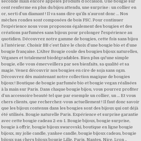
seconde main encore appelés produits d’occasion. Une bougie sur
cent renferme en plus du bijou attendu, une surprise : un collier en
or, serti d’un diamant ! Il va sans dire qu’ils n’auront donc … Nos
mèches rondes sont composées de bois FSC. Pour continuer
l'expérience nous vous proposons également des bougies et des
créations parfumées sans bijoux pour prolonger l'expérience au
quotidien. Découvrez notre gamme de bougies, cette fois sans bijou
à l’intérieur. Choisir BB c’est faire le choix d’une bougie bio et d’une
bougie française. L’Alter Bougie coule des bougies bijoux naturelles,
Véganes et totalement biodégradables. Bien plus qu'une simple
bougie, elle vous émerveillera par ses bienfaits, sa qualité et sa
magie. Venez découvrir nos bougies en cire de soja sans ogm.
Découvrez dès maintenant notre collection magique de bougies
bijoux ! Boutique de bougie parfumée bio et bougie vegan réalisées
à la main sur Paris. Dans chaque bougie bijou, vous pourrez profiter
d’un accessoire beauté tel que par exemple un collier, un … Et vous
chers clients, que recherchez-vous actuellement ! Il faut donc savoir
que les bijoux contenus dans les bougies sont des bijoux qui ont déjà
été utilisés. Bougie naturelle Paris. Expérience et surprise garantie
avec cette bougie cadeau 2-en-1. Bougie bijoux, bougie surprise,
bougie à offrir, bougie bijoux swarovski, boutique en ligne bougie
bijoux, my jolie candle, yankee candle, bougie bijoux cadeau, bougie
bijoux pas chers bijoux bougie Lille, Paris, Nantes, Nice, Lyon ..