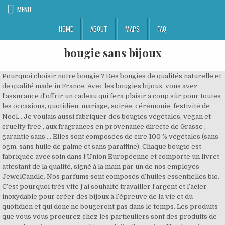
MENU
HOME
ABOUT
MAPS
FAQ
bougie sans bijoux
Pourquoi choisir notre bougie ? Des bougies de qualités naturelle et
de qualité made in France. Avec les bougies bijoux, vous avez
l'assurance d'offrir un cadeau qui fera plaisir à coup sûr pour toutes
les occasions, quotidien, mariage, soirée, cérémonie, festivité de
Noël… Je voulais aussi fabriquer des bougies végétales, vegan et
cruelty free , aux fragrances en provenance directe de Grasse ,
garantie sans … Elles sont composées de cire 100 % végétales (sans
ogm, sans huile de palme et sans paraffine). Chaque bougie est
fabriquée avec soin dans l’Union Européenne et comporte un livret
attestant de la qualité, signé à la main par un de nos employés
JewelCandle. Nos parfums sont composés d’huiles essentielles bio.
C’est pourquoi très vite j’ai souhaité travailler l’argent et l’acier
inoxydable pour créer des bijoux à l’épreuve de la vie et du
quotidien et qui donc ne bougeront pas dans le temps. Les produits
que vous vous procurez chez les particuliers sont des produits de