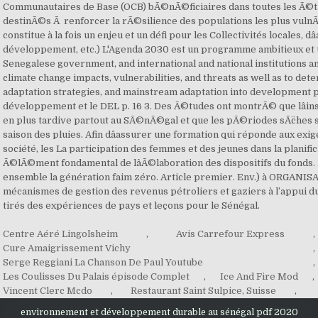
Centre Aéré Lingolsheim
,
Avis Carrefour Express
,
Cure Amaigrissement Vichy
,
Serge Reggiani La Chanson De Paul Youtube
,
Les Coulisses Du Palais épisode Complet
,
Ice And Fire Mod
,
Vincent Clerc Mcdo
,
Restaurant Saint Sulpice, Suisse
,
environnement et développement durable au sénégal pdf 2020