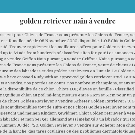
golden retriever nain à vendre
dre, chiot à vendre, chenil, elevage, eleveur, chien et chiot > Golden Retriever chiots à vendre - Chenil/eleveur en Belgique Cathy Sonntag , 8 rue de Wuenheim 68700 Wattwiller France GOLDEN RETRIEVER. Pas de chenils au fond du Jardin, nos Goldens partagent notre vie et vivent dans la maison. Jan 18, 2016 - Explore Judi Oliver's board "Calliope" on Pinterest. Rs 10000 Tel 58610108. Age: 3 years old Sélectionné comme un chien de rapport, le Golden Retriever est une race très populaire depuis les années 1990. Golden Retriever in Beirut OLX Lebanon in Beirut. Puppies. Vous cherchez un chiot golden retriever à vendre? 2 femelle noire et marron. 2 male golden retriever pups for sale Wont be ready for another 9 weeks as only born yesterday Will come vet checked, wormed, and with first injections and papers Mum and dad can be seen along with their 6 generation papers Age Age: 4 days; Ready to leave Ready to leave: in 9 weeks; £2,400. Chien à vendre ou à donner ... Magnifiques Chiots Golden Retriever Pure Race, Portée de 10 Chiots dont 5 Mâles et 5 Femelles inscrits au CKC.Couleur claire (sable). Winner of the CEDARCROFT thophy given by the Golden Retriever Club of Canada for top stud dog; Winner of the best veteran dog at the golden retriever specialty of Quebec. de Golden retriever partout en France. Griffon nain á vendre âgée de 10 Mois. Parent enregistré américain les chiots non. Com Les annonces de Golden retriever sont mises en ligne par les éleveurs partenaires Royal Canin. Type of Pets for sale: Dogs. Com Les annonces de Golden retriever sont mises en ligne par les éleveurs partenaires Royal Canin. golden retriever adoption admin picture. Classifieds. 12. Le Placis Verdys 35850 Romillé tél: 02 99 68 22 54 colliaux.famille@wanadoo.fr Nous sommes situés à 25 km à l'ouest de Rennes, à 8km de l'axe Rennes/St Brieuc Rs 4000 à deb. 5 femelles, 7 mâles Cherchez-vous un beau golden retriever en bonne santé? A vendre des chiots golden retriever Race pure Poil long Yeux caramel Contacte 54499848 Prix 750 dt. Tous nos chiots sont élevés dans un environnement familial et tous sont contrôlés par un vétérinaire. Soumettre. Chiot Golden retriever , American pure race à vendre. We pride ourselves in providing a caring and loving haven in an idyllic environment surrounded by amazing countryside where our Goldie's share their lives in our home with us as part of the family and not in … 7 semaine BOYS. Téléphone : 54499848. Chiots caniche nain à vendre. Reste seulement 3 garçon. 4 femelles, DU DOMAINE AUGIORS ST JEAN SUR REYSSOUZE (01), 5 mâles nl; fr; Addresse Hoekeinde 93 2330 Merksplas, Belgi ë. Téléphone. Elevage de Golden Retriever et Berger Australien, en France, Provence, PACA, Var, 83. Le golden retriever est le chien de famille par excellence, appréciant aussi bien les enfants que les autres animaux. Comment accueillir un chiot et réussir les premières heures avec lui ? Nous avons des mâles et des femelles de disponible. Ruby is a cross between a red setter and a golden retriever . / They were born o... A Vendre 6 Chiots Griffons Choisir le bon couchage. Both parents are of sand colour... BUTCHER'S JOINTS is recommended to breeds with tendency to have joints problems and for dogs wi... Litter of black Labrador puppies available actually, 7 weeks on the pictures, Pure Breed Lab 6 months old puppy, well trained, Chiot teckel already dewormed 3 months old. Voir les 5 annonces. Nous sommes référencés dans : le guide Santé Vet - Hachette pratique "Choisir et acheter son chien de race" par Jérôme Salord. FIVE WEEKS INSURANCE WELL SOCIALIZED WITH CHILDREN AND OTHER DOGS MICRO-CHIPPED FULLY VACCINATED WORMED REGULARLY TREATED WITH FRONTLINE USED TO ALL HOUSEHOLD SIGHTS, SOUNDS AND SMELLS. Élevage familial sérieux, situé en Paca, dans les Alpes Maritimes sur Nice. Vous aurez tout le plaisir de choisir le prénom de votre chiot. All Beirut: Vehicles Beirut, Properties Beirut, Mobile Phones & Accessories Beirut, Electronics & Home Appliances Beirut, Home Furniture & Decor Beirut, Fashion & Beauty Beirut, Pets Beirut, Kids & Babies Beirut, Sports & Equipments Beirut, Hobbies, Music, Art & Books Be