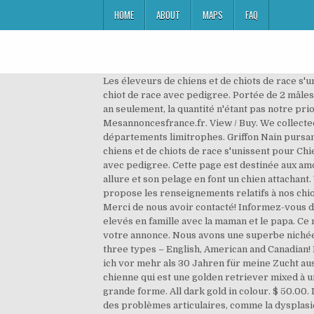
HOME
ABOUT
MAPS
FAQ
Les éleveurs de chiens et de chiots de race s'unissent pour Chiens de France vous présente les Chiens de France, vente de chiens et de chiots de race le chien et le chiot de race avec pedigree. Portée de 2 mâles et 4 femelles née le 08 Novembre 2020 disponible. L.O.F.Chiots Golden Retriever à vendre. Une à deux portées par an seulement, la quantité n'étant pas notre priorité. Trouvez rapidement les meilleures offres pour Golden retriever a vendre particulier sur Mesannoncesfrance.fr. View / Buy. We collected up to 64 ads from hundreds of classified sites for you! Les annonces « Golden retriever » à vendre Inclure les départements limitrophes. Griffon Nain pursang a vendre Griffon Nain pursang a vendre Griffons Nains pursang a vendre. Price of dogs: Rs 3,500. Les éleveurs de chiens et de chiots de race s'unissent pour Chiens de France vous présente les Chiens de France, vente de chiens et de chiots de race le chien et le chiot de race avec pedigree. Cette page est destinée aux amoureux des labradors et des golden retrievers en Tunisie. Le Golden retriever nain est un chien de caractère, son allure et son pelage en font un chien attachant. We have crossed Rudy with an approved golden retriever stud. Le site de l'élevage of Sim de Golden Retrievers propose les renseignements relatifs à nos chiots à vendre, nos portées en cours, nos nombreux champions, et aux standards et à l'histoire des golden-retrievers. Merci de nous avoir contacté! Informez-vous de la disponibilité de ce chien. Chiots LOF, élevés en famille - Classified ads for buying and selling dogs. Les bébés sont elevés en famille avec la maman et le papa. Ce magnifique chien au poil mi-long mesure entre 51cm et 61cm pour un poids compris entre 24kg et 33kg. Diffusez votre annonce. Nous avons une superbe nichée de chiots Golden Retriever à vendre! Acheter Golden Retriever? 8. Golden Retrievers today can be divided into three types – English, American and Canadian! Ils sont disponibles tout de suite et nos chiots Golden Retriever sont très bien socialisés. Den Namen Romida's habe ich vor mehr als 30 Jahren für meine Zucht ausgesucht und meinen Kindern gewidmet. Chiot Golden retriever à vendre puppies , puppy, male , femelle ... J’ai ma chienne qui est une golden retriever mixed à un labrador et mon berger allemand aussi melangé à un labrador qui sont tous les deux en très bonne santé et en très grande forme. All dark gold in colour. $ 50.00. Lummen 30 déc.. '20. Golden retriever à vendre sur Acheter Mon chien. Le golden retriever peut aussi être sujet à des problèmes articulaires, comme la dysplasie de la hanche, des tares oculaires ou des problèmes dermatologiques. Home > Gallery > nl=Verkochte hondenfr=Chiots venduen=sold dogsde=verkaufte Hunde > Breeds we do sell > FR - chiots à ven