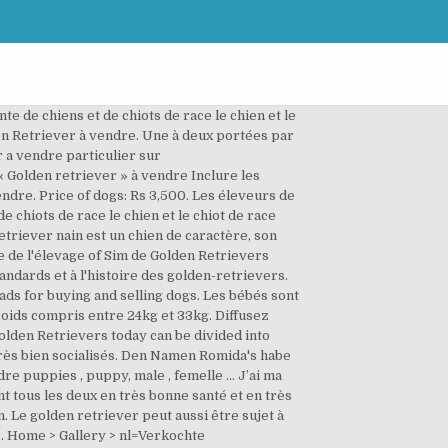
irut, Jobs Beirut, Business & Industrial Beirut, Services Beirut They have been vet checked, vaccinated and microchipped. Home > Gallery > nl=Verkochte hondenfr=Chiots venduen=sold dogsde=verkaufte Hunde > Breeds we do sell > FR - chiots à vendre, chiot à vendre, chenil, elevage, eleveur, chien et chiot > Spitz Nain chiots a vendre -tel 0032 15755 942 Pups&Zo. Si vous recherchez des photos d'autres races de chiens, vous pouvez visiter la rubrique Races de chiens adultes.Ci dessous des photos du chien golden retriever nain. Le Golden Retriever ou simplement Golden est une race de chien d'origine britannique. Golden retriever nain : un chien adorable. 3 golden retriever boys ready to go to their new homes. Coordonnées. 24K Golden Head Arowana... Purebred Labrador Puppies For Sale Consultez ci-dessous les annonces de Golden Retriever à donner et découvrez son maître idéal.. Quel est le profil du Golden Retriever ? View / Buy. Contacter l'annonceur . Avec cartes... we do have a list of arowana fish Our Arowana list is as below 1 Page 1 sur 1. Ils ont une énorme fourrure épaisse, de larges pattes de nounours, de petites oreilles rondes et un petit nez plat arrondi. last update: 30. Males and females are available. See more ideas about golden cocker retriever, golden retriever cocker spaniel mix, golden retriever. 17 talking about this. Dogs - Classified ads for buying and selling dogs, Big male rottweiler for sale, best for breeding age 15 months, Urgent chien rott pure sang a vendre 15 mois male best for breading, Male labrador and female labrador of 1 year old. Chiot Golden retriever , American pure race à vendre. Pets & Animals. Contact 57329466 /57850735. Si vous recherchez des photos d'autres races de chiens, vous pouvez visiter la rubrique Races de chiens adultes.Ci dessous des photos du chien golden retriever nain. Age Age: 4 weeks; Ready to leave Ready to … Golden Retriever. Mots-clés associés. À venir. call 58460442, 3 griffons agé d 3 mois purgé,vacciné Golden retriever; Labradoodle; Labrador retriever; Siberian Husky; Available puppies ; Reservation; Our happy customers; Contact; Varia Blog; Album list Last uploads Last comments Most viewed Top rated My Favorites Search. Login fast to AsterVender and start selling now! La référence en élevage de Golden Retriever. Elevage de golden retriever en Haute-Garonne. Taille mâle : 56 à 61 cm. Notre but est votre satisfaction afin de vous permettre d'accueillir... 4 chiots Golden Retriever à vendre (2 Femelles & 2 Mâles) Pro. Ils sont nés le 05.03.2020. Annonceur : Aymen890. Aujourd'hui il est principalement connu comme chien de famille, rôle qu'il remplit à merveille grâce à son tempérament doux et joyeux. Eldoragold c'est avant tout de la passion