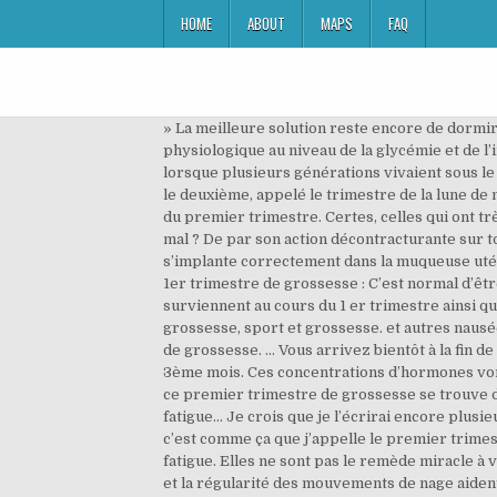
HOME
ABOUT
MAPS
FAQ
» La meilleure solution reste encore de dormir tant que vous pouvez. Les hypoglycémies, fréquentes en début de grossesse en raison de certaines modifications physiologique au niveau de la glycémie et de l’insuline, contribuent également à ces « coups de barre » ressentis par la future maman durant la journée. Autrefois, lorsque plusieurs générations vivaient sous le même toit, les futures mamans bénéficiaient au quotidien de l’aide de leur famille. Après ce premier trimestre vient le deuxième, appelé le trimestre de la lune de miel. Premier trimestre de grossesse : le suivi médical. Aux bouleversements hormonaux très importants au cours du premier trimestre. Certes, celles qui ont très peu de symptômes ne me comprendront pas (tant mieux pour vous ! Allaitement maternel : comment ne pas avoir mal ? De par son action décontracturante sur tous les muscles du corps (y compris l’utérus), la forte sécrétion de progestérone est indispensable pour que l’œuf s’implante correctement dans la muqueuse utérine. Mangez suffisamment de (bonnes !) Demandez conseil à votre médecin ou sage-femme. - La fatigue durant le 1er trimestre de grossesse : C’est normal d’être fatiguée durant les 1er, 2ème et 3ème mois de grossesse ! Découvrez les principaux changements physiques qui surviennent au cours du 1 er trimestre ainsi que les maux les plus courants qui peuvent vous toucher. Voir plus d'idées sur le thème grossesse, trimestre grossesse, sport et grossesse. et autres nausées et vomissements, nous avons beaucoup de raisons physiologiques qui peuvent expliquer cette fatigue de début de grossesse. ... Vous arrivez bientôt à la fin de votre 1er trimestre… En principe, tous les petits maux comme les nausées ou la fatigue disparaîtront à la fin de ce 3ème mois. Ces concentrations d’hormones vont saturer votre organisme, plus précisément vos reins, vos surrénales et votre foie. L’origine de la fatigue durant ce premier trimestre de grossesse se trouve dans les hormones (Toujours des hormones ! C'est le moment d'en profiter ! Enfin, allez dormir tôt ! Mais quelle fatigue… Je crois que je l’écrirai encore plusieurs fois dans cet article tellement cette fatigue m’a paru pénible et intense. Le trimestre de la « flaque humaine », c’est comme ça que j’appelle le premier trimestre de la grossesse. Ils ne peuvent remplir leur rôle de détoxification des toxines du corps, ce qui entraine plus de fatigue. Elles ne sont pas le remède miracle à votre fatigue mais restent cependant indispensables au bon développement de l’embryon. L’action apaisante de l’eau et la régularité des mouvements de nage aident également à trouver un certain apaisement, et ainsi mieux dormir la nuit. C’est la faute aux hormones ! 5. En cas de malaise ou de maladie, consultez d’abord un médecin ou un professionnel de la santé en mesure d’évaluer adéquatement votre état de santé. Il est important qu’ils soient 