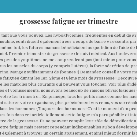
grossesse fatigue 1er trimestre
doux et tolér… Le ventre désormais visible s’arrondit au fil des semaines, mais il n’est pas encore trop imposant et entraine généralement peu de désagréments à ce stade de la grossesse. Achat Fatigue grossesse à prix discount. Partez à la découverte ou lancez-vous déjà dans l’aventure avec ma préparation à la naissance. 5 avr. Le premier trimestre de votre grossesse, vous devrez continuer à travailler malgré les petits maux que vous ressentez. En contre­partie, cette tension artérielle accrue peut provoquer fatigue et hypertension. Votre adresse e-mail ne sera pas publiée. Diagnostic de grossesse au 1er trimestre 1. L'échographie du premier trimestre a généralement lieu entre la 11e et la 13e semaine d'aménorrhée (nombre de semaines sans règles depuis le jour de début de vos dernières menstruations) L'échographie du premier trimestre est généralement pratiquée par voie abdominale. Sachez que sous certaines conditions, vous pouvez bénéficier d’aides financières pour une aide-ménagère ; votre ventre est lourd, votre corps plus difficile à mouvoir, les douleurs ligamentaires s’intensifient, mais une activité physique adaptée reste recommandée même à ce stade de la grossesse, sauf contre-indications médicales. Episode 2 – Les troubles de la succion et les tétines, Episode 1 – Mon histoire de l’allaitement. Une fatigue importante est fréquente au 1er trimestre de la grossesse. Pas étonnant, les hormones sécrétées durant la grossesse sont d'excellents somnifères naturels . Annoncer votre grossesse vous permettra surement de recevoir plus d’aide. Je crois que vous l’avez compris… Franchement, comment aimer ce trimestre quand vous vomissez toutes vos tripes ? Un bilan sanguin est toujours nécessaire en début de grossesse. Ton bilan ‘1er trimestre de grossesse’ me replonge plus de 20 ans en arrière. L’activité physique a un effet stimulant pour l’organisme, a fortiori si on la pratique au grand air ; veillez à votre alimentation et plus particulièrement aux apports en vitamines (C et B notamment) et minéraux (fer et magnésium en particulier). • Mme RA consulte car elle a des nausées, elle a une faiblesse physique. Ne manquez pas de découvrir toute l’étendue de notre offre à prix cassé. 9 réflexions sur “ Mon 1er trimestre de grossesse ” Samantha dit : 28 mars 2018 à 10 h 24 min Réponse. Trouvant difficilement le sommeil ou se réveillant plusieurs fois la nuit, la future maman est souvent fatiguée au petit matin. Même si l’absence de place a tendance … Pendant la journée, n'hésitez pas à faire des siestes sans culpabiliser, pas trop longues quand même, afin de ne pas perturber votre sommeil de la nuit. Il y a encore bien là une dimension (énergétique) que je ne comprends pas. Grossesse : de la fatigue lors du premier trimestre Impossible d'y résister, la fatigue nous envahit à tout moment de la journée. C’est un excellent outil contre les troubles du sommeil qui risquent de s’accentuer au fil des semaines, et contre le stress du quotidien qui consomme de l’énergie au quotidien. La 1ère échographie. Une fatigue importante est fréquente au 1er trimestre de la grossesse. More Douleurs physiques:. Privilégiez les aliments à index glycémique bas ou moyen (céréales complètes plutôt que raffinées, pain aux céréales ou au levain, légumineuses, etc) afin d’éviter les fluctuations de glycémie qui entrainent des baisses d’énergie au fil de la journée. Il est difficile pour le commun des mortels d’imaginer l’intensité de la fatigue qui frappe les femmes enceintes durant le premier trimestre de leur grossesse. Conseils pour mieux vivre le 3ème trimestre de grossesse. La fatigue en début de grossesse est fréquente. Raideurs de la nuque, des épaules Comme il commence à se trouver à l’étroit dans sa petite maison, il rue dans les brancards et vous avec ! Une maman dans son premier trimestre de grossesse devrait pouvoir recevoir davantage de soutien. Allaitement maternel : comment calmer les crevasses ? Le premier trimestre de grossesse ne dure heureusement que quelques semaines. Introduisez une source de protéine (œuf, jambon, oléagineux…) à votre petit déjeuner : cela favorise la sécrétion de dopamine, le neurotransmetteur de l’énergie et de la motivation ; n’oubliez pas de prendre quotidiennement la supplémentation en fer prescrite en cas d’anémie ; sauf c