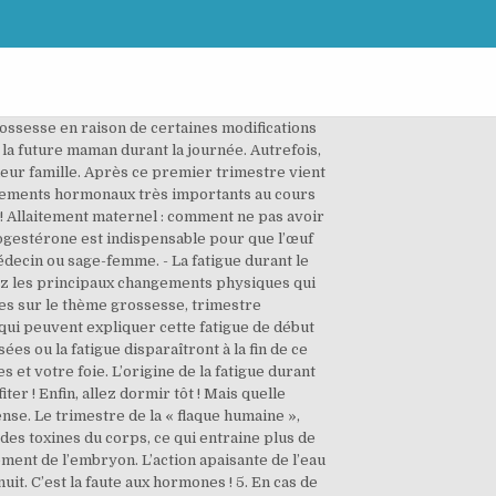
ontre-indications médicales, poursuivez votre activité physique. Je suis actuellement dans mon 7e mois de grossesse et tout le monde me dit que la prise de poids s'accélère énormément au dernier trimestre de grossesse. Le Dr Ha, gynécologue-obstétricien, vous conseille pour concilier travail et grossesse. Pourquoi suis-je si fatigué? Tenez bon ! Découvrez immédiatement nos astuces anti-fatigue ! Demandez toujours conseil à votre médecin traitant ou à votre pharmacien avant de prendre ce médicament si vous êtes enceinte. Votre utérus prend de l’expansion, bien que cela ne sera visible qu’entre le 4 e et le 5 e mois de grossesse. En fin de grossesse, vous aurez sûrement bien du mal à dormir tranquille… Heureusement, il est possible de retrouver des nuits plus ou moins paisibles. *Votre adresse email sera uniquement utilisée par M6 Digital Services pour vous envoyer votre newsletter contenant des offres commerciales personnalisées. Péniblement car quelle fatigue intense… Je n’ai ni eu mal à la tête, ni vomi une seule fois, ni été dégoutée de la nourriture. Au cours du premier trimestre, vous devez impérativement réaliser : Une première visite prénatale avant la 15ème semaine d'aménorrhée, soit la 13ème semaine de grossesse. En fin de grossesse, vous aurez sûrement bien du mal à dormir tranquille… Heureusement, il est possible de retrouver des nuits plus ou moins paisibles. principes de la Zoom sur l’hypersomnie et la sensation de fatigue pendant le 1er trimestre de la grossesse. Grossesse 1er trimestre : fatigue, nausées, symptômes... mon expérience ! Ce dont les femmes se rappellent le plus lorsqu'elles évoquent leur début de grossesse, c'est ce sentiment constant de fatigue, les nausées et la perte d'appétit (dû aux vomissements, pour certaines). Profiter de cette nouvelle vie pour se recentrer sur soi et repenser son quotidien. Cette fatigue peut être accrue en cas de carence en fer, fréquente chez la femme enceinte. Personnellement, j’aurais envie d’appeler ce premier trimestre de grossesse ce F*** trimestre de grossesse de M***, tellement je le déteste. Le second trimestre, plus serein, peut rebooster la libido. Il voit ! Ce phénomène s'explique par un gros afflux de progestérone , à l'effet sédatif bien connu, mais aussi par le bouleversement que connaît l'organisme de la future mère. Vérifiez ici. Votre ange voit ! Elle permet à l’embryon de s’accrocher correctement et efficacement dans l’utérus. Les nuits sont également de plus en plus difficiles en raison de la difficulté à trouver une position confortable, des différents maux de la fin de grossesse (remontées acides, douleurs lombaires, crampes nocturnes, envies fréquente d’uriner, etc) mais également de l’angoisse mêlée à l’excitation à l’approche