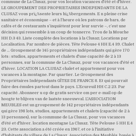
commune de La Clusaz, pour vos location vacances d'été et d'hiver.
LE GROUPEMENT DES PROPRIETAIRES INDEPENDANTS DE LA
CLUSAZ vous prï¿½sente leurs hï¿½bergements. E n pleine crise
sanitaire et économique – et à l’heure où les patrons de bars, de
cafés et de restaurants s’inquiètent pour leur survie –, c’est une
décision qui ressemble à un coup de tonnerre. Trou de la Mouche
HH D.3 43. Liste complète des locations à la Clusaz; Locations par
Localisation. Par nombre de pièces. Tête Pelouse 4 HH E.4 39. Chalet
de … Groupement de 145 propriétaires indépendants qui gère 170
lots : studios, appartements et chalets d'une capacité de 2 à 13
personnes, sur la commune de La Clusaz, pour vos vacances d'été et
d'hiver. LOCATION LA CLUSAZ chalet et appartement pour vos
vacances à la montagne. Par quartier. Le Groupement des
Propriétaires Indépendants GÎTES DE FRANCE 8. Et qui pourrait
faire des émules partout dans le pays. L’Ecureuil HH C.2 23. Par
capacité. Abonneer u op de gratis service om per e-mail op de
hoogte te blijven van de laatste sneeuwval. L'ASSOCIATION
MEUBLES est un groupement de 142 propriétaires indépendants
qui gère 198 lots, studios, appartements et chalets (capacité de 2 à
13 personnes), sur la commune de La Clusaz, pour vos vacances
d'été et d'hiver. location montagne La Clusaz. Tête Pelouse 5 HH E.4
23. Cette association a été créée en 1967, et ce à l'initiative
d'habitants du village de La Clusaz. Association des Meublés, basée à