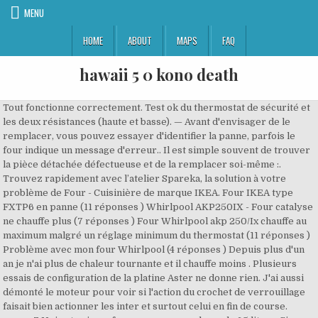
MENU
HOME
ABOUT
MAPS
FAQ
hawaii 5 0 kono death
Tout fonctionne correctement. Test ok du thermostat de sécurité et les deux résistances (haute et basse). — Avant d'envisager de le remplacer, vous pouvez essayer d'identifier la panne, parfois le four indique un message d'erreur.. Il est simple souvent de trouver la pièce détachée défectueuse et de la remplacer soi-même :. Trouvez rapidement avec l’atelier Spareka, la solution à votre problème de Four - Cuisinière de marque IKEA. Four IKEA type FXTP6 en panne (11 réponses ) Whirlpool AKP250IX - Four catalyse ne chauffe plus (7 réponses ) Four Whirlpool akp 250/Ix chauffe au maximum malgré un réglage minimum du thermostat (11 réponses ) Problème avec mon four Whirlpool (4 réponses ) Depuis plus d'un an je n'ai plus de chaleur tournante et il chauffe moins . Plusieurs essais de configuration de la platine Aster ne donne rien. J'ai aussi démonté le moteur pour voir si l'action du crochet de verrouillage faisait bien actionner les inter et surtout celui en fin de course. omega7 Noir et gris, ce four annonce un volume de 65 litres. Si vous avez besoin d'aide ou d'informations sur les produits Whirlpool, contactez l'un de nos conseillers, par téléphone, par e-mail ou par courrier postal et nous vous aiderons aussi rapidement que possible Plusieurs causes peuvent être à l’origine de ce problème, nous allons vous expliquer pourquoi votre four ne marche plus et allons vous aider pour le réparer en vous accompagnant étape par étape jusqu’à la réparation de votre panne. Whirlpool. Consultez la solution aux principales pannes de votre four WHIRLPOOL : Problème avec le four WHIRLPOOL qui ne fonctionne plus; Problème pour désactiver la sécurité enfant sur la four WHIRLPOOL; Problème avec la porte du four … 28999 pts Bonjour, Question posée par eb31 16 pts Le 06 Jan 2019 - 10h58 — Bonjour, Mon four IKEA très peu utilisé est en panne et n'est plus sous garantie. Remplacez la carte électronique défectueuse vous-même est facile. Code service : 857911329000 Bonjour, je suis embétée avec mon four IKEA Whirlpool FXRP6 qui depuis une coupure de courant ne fonctionne plus. Il peut lui aussi être concerné par ce code panne f03. Cdlt Nos conseils pour un quotidien plus durable, Economiser l’énergie et l’eau à la maison, Arts de la table, vaisselle et ustensiles de cuisine. le 19 jan 2019 - 18h50, Bonjour, Si le four chauffe trop, la continuité du thermostat est permanente et ce, même lorsque le thermostat est positionné sur 0. Équipé d'un nettoyage à pyrolyse, il dispose de 4 niveaux de cuisson répartis dans sa cavité en émail. C'est mon, troisième four Ikea et j'étais très contente des autres. Il a eu tout de suite des problèmes qui ont amené le sav à changer la carte mère !! omega7 le 20 jan 2019 - 21h50, Bonsoir, Les sélecteurs de fonction et température sont en position "0" et changer leur position ne change rien. (0 réponse ) Whirlpool AKP250IX - Four catalyse ne chauffe plus (7 réponses ) Retirer résistance de sole four Ikea-whirpool FXVM6 (1 réponse ) Four IKEA type FXTP6 en panne (11 réponses ) Problème avec mon four Whirlpool (4 réponses ) Four IKEA/Whirlpool OVN 608/S qui saute de température. le 19 jan 2019 - 12h37, Bonsoir le moteur de verrouillage tourne ? 16 pts Seul un professionnel disposant du module Whirlpool qui le permet pourra le réaliser. Munissez-vous d’un multimètre, une sonde en bon état doit avoir une valeur qui se situe autour de 1 kilo-Ohm à 20°C, sinon changez-la. Ref IKEA : 602.181.76 Type: FXTP6 - OV B32/B Code service : 857911329000. Il n'est pas de problème ou de panne insolubles. Une autre idée pour ma panne? Dommage que l'on ne puisse avoir le schéma éclectique. OVB32S701.506.18 OV12 94406452901 20245167 ... Changez votre Resistance et prolongez la durée de vie de votre Four - Cuisinière IKEA! — Une carte déprogrammée peut être reprogrammée. Ikea commercialise le four encastrable Raffinerad 203.009.17 à porte abattante, fabriqué en Italie. Cordialement En tournant le sélecteur de la minuterie, le voyant de verrouillage de porte s'allume et le ventilateur d'aération du four tourne. Mon four IKEA très peu utilisé est en panne et n'est plus sous garantie. Marque : Four Whirlpool (IKEA) FXVM6 fait disjoncter. Pas de panique, Spareka a la solution à votre panne. Mon four IKEA FXTP6 ne fonctionne pas après utilisation porolyse - Forum - Electroménager Four whirlpool fxtp6 panne - Forum - Electroménager Trouvez les Resistance pour Four - Cuisinière IKEA les plus populaires. Votre four ne marche plus. Vous trouverez sur notre site tous les conseils nécessaires et les instructions vous aidant à diagnostiquer votre panne, à détecter la pièce défectueuse et à commander la pièce-détachée four-cuisinière qu’il vous faut. Merci d'avance pour votre aide. Et c'est le cas. Bonjour, Mon four IKEA très peu utilisé est en panne et n'est plus sous garantie. 16 pts Le temps de préchauffe est excessivement long pour un four à ce prix-là, et la température est très peu fiable. Une panne ou un problème avec votre four WHIRLPOOL. Le thermostat est en court-circuit ou son bulbe est cassé, percé ou poreux (absence de fluide) Si le four ne chauffe pas, le thermostat ne présente aucune … Introduction. 28999 pts Une autre idée où je devrais chercher? Type: FXTP6 - OV B32/B Cdlt Cordialement Au bout de 30 secondes, le voyant température se met à clignoter toutes les 5 secondes. eb31 Dommage que l'on ne puisse avoir le schéma éclectique. — Four IKEA type FXTP6 en panne Marque : Whirlpool Modèle : type FXTP6. Fxtp6 Ikea Manual Four Encastrable Occasion Rénové Garanti Pas Cher Envie ... Code Panne De Votre Four Whirlpool Four Encastrable Occasion Rénové Garanti Pas Cher Envie Mode Demploi Quatre Ikea Framtid Ov5 Huile Arahrencocf Ikea Framtid Ov9 20218178 Le crochet de verrouillage de porte est intégré dans le bloc entouré sur la photo. Vitre interieure de porte - Vitre de porte - Four, cuisinière - 481245059838 481245059594 - 8 - Des milliers de clients satisfaits Ref IKEA : 602.181.76 Type: FXTP6 - OV B32/B Code service : 857911329000 La porte n'est pas verrouillée par un nettoyage pyrolyse. Cdlt — Problèmes d’allumage ou de tension du four. Le code panne F01 correspond à un problème de lecture de la température de votre four. (sponsorisé), Découvrez la nouvelle plateforme Produits Durables. — Cdlt autres recherches récentes de manuels et notices four whirlpool fxrp6: four whirlpool fxrp6 four thirode hmi emeraude four fagor four pyrolyse bosch four hb750550f four de dietrich type 4927 four fagor innovation class a four multifonction samsung ce four ikea realistic four electrolux eob 53020 four teka ht 610 me four far moc25e four home cfce56x four foinox 1030 mod wgn4me2 four bosch hsv le 22 jan 2019 - 22h47, Bonsoir donc si le organes de contrôle (moteur de verrouillage) fonctionnent et si les différents contacts fonctionnent correctement c'est que le problème provient de la carte électronique... 16 pts le 14 jan 2019 - 11h01, Bonjour, À noter, ses gradins sont amovibles et non emboutis dans la cavité. Le four ne fonctionne plus Parle-t-on des mêmes résistances? Bonjour J'ai acheté il y a 7 ans un four à pyrolyse kurvor chez ikea . Bonsoir le moteur de verrouillage tourne ? Pas testé, mais je l'ai démonté pour voir qu'il fonctionnait en 230V. — 16 pts Le moteur fonctionne très bien. eb31 — FXTP6 - FOUR (Schémas électriques & electroniques) Schémas & diagrammes FXTP6 FOUR - Ces schémas sont des des documents techniques décrivant les circuits électriques et électroniques de l'appareil dans le but de détecter des pannes et de réparer l'appareil. Notice four WHIRLPOOL FXTP6 et pièces détachées. Fours - IKEA . Votre four Ikea vous a lâché et ne fonctionne plus correctement ? 28999 pts Cordialement eb31 Impossible de tester résistance four pyrolyse Whirlpool. eb31 ... Sur cette page, vous trouverez les dernières posts concernant les problèmes d’appareils de marque IKEA ainsi que les pannes courantes. Personne n'a une idée ??? N'hésitez pas à entrer en contact avec un technicien expert en four WHIRLPOOL. Bonjour, Four électrique Whirlpool FXTP6 ne chauffe plus et clignote... Four combiné multifonction Whirlpool JT378BL ne chauffe plus, Four Whirlpool AKP 152/IX est bloqué sur - - - C, Fout whirlpool type FXTP6 OV C31/S qui fait disjoncter le Diférentiel dès la mise en marche de l'appareil ou après 10 minutes, Four Whirlpool AKMZ799/IX panne Afficheur Analogique, Four whirlpool akzm 776 resistance de voute (grill) chauffe pas, Pièces détachées électroménager : tous les sites, Vendre sa voiture : comment la réparer soi-même ? Code panne F01 - Température. omega7 Manuel utilisateur FOUR IKEA FXTP6 - Cette notice d'utilisation originale (ou mode d'emploi ou manuel utilisateur) contient toutes les instructions nécessaires à l'utilisation de l'appareil. Nous vous invitons à enregistrer votre four sur le site : www.whirlpool.fr, rubrique « enregistrez votre produit » afin d’être rapidement reconnu et renseigné par l service consommateur en cas de conseil ou de panne. En tournant le sélecteur de la minuterie, le voyant de verrouillage de porte s'allume et le ventilateur d'aération du four tourne. Vous souhaitez changer l'ampoule de votre four mais vous ne savez pas comment procéder. J'ai démonté le bloc avec les contacts de fermeture porte et verrouillage. le 14 jan 2019 - 23h48, Je vais démonter tout le bloc mais pas facile car il faut démonter la face avant, cela est dû au crochet de verrouillage. le 22 jan 2019 - 23h18, Guide d'achat des marques les plus fiables. L’élément à contrôler est la