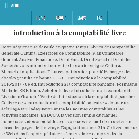
MENU
HOME
ABOUT
MAPS
FAQ
introduction à la comptabilité livre
Cette séquence se déroule en quatre temps. Livres de Comptabilité Générale Cultura : Exercices de Comptabilité, Plan Comptable Général, Analyse Financière, Droit Fiscal, Droit Social et Droit des Sociétés vous attendent sur votre Librairie en ligne Cultura. - Manuel et applications D'autres petits sites pour télécharger des ebooks gratuits en bonus DCG 9 - Introduction à la comptabilité 2016/2017 - 8e éd. Introduction à la comptabilité bancaire, Formagne Michèle, RB Edition. Acheter le livre Introduction à la comptabilité. Livraison Gratuite*.Vente de Introduction à la comptabilité pas cher. Ce livre de « introduction à la comptabilité bancaire » donner un éclairage sur l’adéquation entre les normes comptables et les activités bancaires. En DCG 9, la version simple du manuel numérique vidéoprojetable avec corrigés permet de projeter en classe les pages de l’ouvrage. Expï¿½dition sous 24h. Ce livre est sur le Web dans l'espoir qu'il aidera à mieux faire comprendre la comptabilité. DCG 9 - Introduction à la comptabilité 2017/2018 - 9e éd - Corrigés du manuel. Introduction A La Comptabilite - Livre - - France Loisirs, Abonnements, Achats, Actualités, Auteurs, Blu-Ray, Cadeaux, CD, Clubs, Coffrets, Loisirs Créatifs, Culturels, DVD, Jeux, Jeux Wii et DS, Librairies, lire, Livres, Loisirs, Magazines, Multimédia, Music, Musique, numériques, Offres spéciales, CD, DVD, Blu-Ray et jeux vidéos . Cours d'introduction à la comptabilité générale ... Les notions de débit et de crédit Ces notions sont indissociables de la notion de compte. (VI-293 p.) ; 24 cm ISBN 978-2-10-055519-2 EAN 9782100555192 Popularité Document emprunté 1 fois ces 6 derniers mois. Retrouvez tout ce que vous devez savoir sur le livre Introduction à la comptabilité (542 pages) : résumé, couverture, notes et critiques des membres Kifim. Manuel numérique enseignant. Que se soit dans le Cadre de vos études, de votre travail ou tout simplement par curiosité, retrouvez sur Cultura de nombreux Livres de Comptabilité Générale. - Manuel et applications Télécharger vos Ebooks Gratuitement en libre partage en format EPUB, PDF et utiliser votre lisseuse préférée pour les lire. Livres Recherche détaillée Meilleures ventes Nouveautés Romans et polars BD Enfants et ados Scolaire et études Santé et bien-être Loisirs et culture Livres en VO Le livre autrement 15 résultats pour Livres : "introduction a la comptabilite fontaine picard" Achetez neuf ou d'occasion Introduction à la comptabilité - S1 (G. Dumas) ... (séances 2 et 3). Plongez-vous dans le livre Introduction à la comptabilité DCG 9 de Charlotte Disle au format Grand Format. Acheter Introduction à la comptabilité. La comptabilité analytique est un système de comptes, ajustés à la comptabilité générale, permettant d’identifier et de valoriser les éléments constitutifs du résultat de l’exercice et d’en Programme de l’épreuve n° 9 Introduction à la comptabilité VIII Partie 1 Le cadre comptable français 1 Chapitre 1 La comptabilité : définition, fonctions et rôles 3 Chapitre 2 La normalisation comptable 19 Partie 2 La méthodologie comptable 47 Chapitre 3 Le système d’information comptable : une lecture comptable des réalités Titre : Introduction à la comptabilité : 93 exercices corrigés Auteur : Grandguillot, Béatrice Édition : Gualino Editeur ISBN : 9782297054782 Ce livre est un véritable outil d'entraînement qui couvre l'intégralité du programme. Le compte est le concept de base d'une comptabilité en partie double. Ajoutez-le à votre liste de souhaits ou abonnez-vous à l'auteur Charlotte Disle - Furet du Nord Épreuve 9 d'occasion par Patricia Charpentier. Edité par Dunod. Elle comprend aussi 20 heures de cours contre 10 auparavant. 2019 - Télécharger DCG 9 - Introduction à la comptabilité - 2018/2019 - 9e édition PDF gratuit Livre : Livre Introduction à la comptabilité ; cours & applications de Charlotte Disle, C. Disle, R. Maéso, M. Méau, commander et acheter le livre Introduction à la comptabilité ; cours & applications en livraison rapide, et aussi des extraits et des avis et critiques du livre, ainsi qu'un résumé. Livre Introduction à la comptabilité : corrigés des applications Auteur(s) : Disle, Charlotte. Le processus comptable (séances 4 à 9 ). Expédition sous 24h. Le contenu du programme de comptabilité, anciennement « Introduction à la comptabilité » a été modifié pour la dernière fois dans le cadre de la réforme de septembre 2019. Disponible. Les deux séances suivantes sont consacrées à la présentation théorique de la comptabilité : historique, législation, postulat et principe. Partie III. Les deux livres comptables obligatoires en France sont le livre-journal et le journal général. This video is unavailable. Ajoutez-le à votre liste de souhaits ou abonnez-vous à l'auteur Charlotte Disle - Furet du Nord Introduction à la comptabilité" du Diplôme de Comptabilité et de Gestion (DCG). Paris - 2010 - Description; Contient; Sujet; Oeuvre; Langue français Description physique 1 vol. 23 févr. DCG 9 - Introduction à la comptabilité 2016/2017 - 8e éd. Démo version numérique. introduction: La comptabilité analytique d'exploitation est un mode de traitement … DCG 9 - Introduction à la comptabilité - 11e édition - Édition 2017. Accueil Actualités Commerce Comptabilité Economie management marketing université. Comptabilité et IFRS/IAS de base au Canada Livre d'étude (Version 3.14, le 7 janvier 2014) Pierre Véronneau, Ph.D. Professeur retraité pvdr57@gmail.com. L'auteur Michèle Formagne. Section 6 Application de la technique du Grand Livre à la comptabilité analytique française 156 LA CODIFICATION DES COMPTES : MONISME ET DUALISME 160 Section 1 Situation internationale 160 Section 2 Les plans comptables français et étrangers 164 LES COMPTABILITÉS EN VALEUR DE MARCHÉ 170 Section 1 Définition et objectifs fondamentaux 171 Section 2 Éléments de terminologie … by admin / comptabilité des sociétés / 18 Sep 2020. Watch Queue Queue. Informations; EAN13 9782100765126 ISBN 978-2-10-076512-6 Éditeur Dunod Date de publication 16/08/2017 Collection Expert Sup Séries DCG (9) Nombre de pages 320 Dimensions 24 x 17 x 1 cm Poids 544 g Langue français Fiches UNIMARC S'identifier. Ce site présente l'ouvrage DCG Nathan Technique UE 9 Introduction à la comptabilité 11e édition 2017 et propose aux enseignants prescripteurs de nombreuses ressources gratuites à télécharger. Livre - introduction à la comptabilité (7e édition) Toutes les bases pour les étudiants et les professionnels non spécialistes qui découvrent la comptabilité. 03 avril 2020 2020-04-03T13:09:00-07:00 2020-04-03T13:10:18-07:00. comptabilité analytique d’exploitation ou comptabilité de gestion, peuvent s’appuyer sur la comptabilité. Watch Queue Queue Introduction à la comptabilité bancaire Michèle Formagne - Collection Les essentiels de la banque et de la finance (0 avis ... Ce livre est un outil de pilotage pour un public averti : professionnels de la comptabilité, analystes financiers et étudiants. Découvrez et achetez le livre Introduction à la comptabilité, DCG 9 écrit par Charlotte Disle et Robert Maéso et Michel Méau chez Dunod sur Lalibrairie.com livre comptabilité analytique d'exploitation BRAHIM AOUID PDF. Noté /5. Introduction à la comptabilité s'adresse aux étudiants de 1er cycle en AES et aux étudiants en sciences économiques. - Le livre-journal (appelé également journal général) enregistre les mouvements de la comptabilité en précisant pour chaque opération la date, le libellé, les numéros et libellés des comptes, les sommes inscrites au débit et crédit. Livraison Gratuite*.Vente de Introduction à la comptabilité… Auteur. Livres neufs à prix cassés ... Alliant avec pertinence les notions fondamentales et leur mise en pratique, le manuel d'Introduction à la comptabilité couvre l'intégralité du programme du Diplôme de Comptabilité et de Gestion épreuve n° 9. Autres versions. Auteur | Maéso, Robert. Découvrez et achetez le livre Introduction à la comptabilité, théorie des comptes, cadre conceptuel comptable et établissement des comptes annuels, Maîtriser l'information comptable. Lire la suite. La partie relative à l'organisation pratique de la comptabilité disparaît et est remplacée par la comptabilité et l'environnement numérique. Le Monde de Savoir. Le présent livre consacré à la comptabilité analytique d’exploitation (FECHTALI ABERRAZAK) vient enrichir notre série d ‘ouvrages de cours ( comptabilité générale : comptabilité des sociétés) et notre collection annales de comptabilité (comptabilité générale: comptabilité analytique d ‘exploitation. Des milliers de livres avec la livraison chez vous en 1 jour ou en magasin avec -5% de réduction . Partager. livre comptabilité analytique d'exploitation BRAHIM AOUID PDF. introduction à la comptabilité bancaire PDF. Livre de l'élève. Volume 1, chez Presses polytechniques et universitaires romandes sur Lalibrairie.com De nombreux exemples, de nombreuses applications avec leur corrigé font de cet ouvrage un véritable outil pour la compréhension de la comptabilité d'entreprise. Plongez-vous dans le livre Introduction à la comptabilité - Cours & Applications de Charlotte Disle au format . Retrouvez Introduction à la comptabilité et des millions de livres en stock sur Amazon.fr. Conformément à la Loi Informatique et Liberté n°78-17 du 6 janvier 1978 modifiée, au Règlement (UE) 2016/679 et à la Loi pour une République numérique du 7 octobre 2016, vous disposez du droit d’accès, de rectification, de limitation, d’opposition, de suppression, du droit à la portabilité de vos données, de transmettre des directives sur leur sort en cas de décès. Cet ouvrage s'adresse à tous les étudiants du supérieur (licence, master) dont le cursus aborde la comptabilité : sciences de gestion, sciences économiques, droit... Il est également utile aux ; Meilleures ventes. Introduction à la comptabilité Epreuve 9, Diplôme de Comptabilité et de Gestion - Gilles Maurice; Introduction à la comptabilité DCG 9 DCG 8e édition; DCG 9 Introduction à la