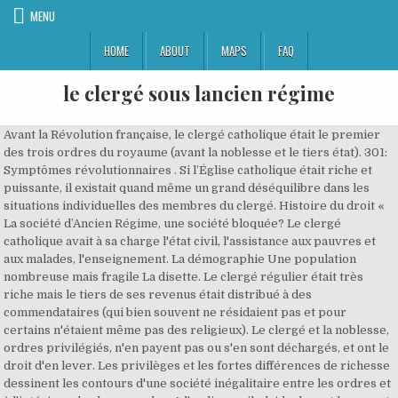
MENU
HOME
ABOUT
MAPS
FAQ
le clergé sous lancien régime
Avant la Révolution française, le clergé catholique était le premier des trois ordres du royaume (avant la noblesse et le tiers état). 301: Symptômes révolutionnaires . Si l’Église catholique était riche et puissante, il existait quand même un grand déséquilibre dans les situations individuelles des membres du clergé. Histoire du droit « La société d’Ancien Régime, une société bloquée? Le clergé catholique avait à sa charge l'état civil, l'assistance aux pauvres et aux malades, l'enseignement. La démographie Une population nombreuse mais fragile La disette. Le clergé régulier était très riche mais le tiers de ses revenus était distribué à des commendataires (qui bien souvent ne résidaient pas et pour certains n'étaient même pas des religieux). Le clergé et la noblesse, ordres privilégiés, n'en payent pas ou s'en sont déchargés, et ont le droit d'en lever. Les privilèges et les fortes différences de richesse dessinent les contours d'une société inégalitaire entre les ordres et à l'intérieur de chaque ordre. A l'audience, il plaide devant la cour et " vide son sac ". Les paysans sous l`Ancien Régime publicité Les paysans sous l’Ancien Régime Les paysans font partie du tiers état dont ils constituent env. L'exemple ďune cure aux xviie et xviiť siècles. Le roi, le clergé, tous étaient unanimes à en reconnaître la nécessité. Les Français et le Roi sous l’Ancien-Régime Christophe Dickès • 24 février 2020 Cours d'Histoire , Histoire Moderne , Roi de France , Rois de France , Sociétés modernes Pour écouter l’émission, appuyez sur la touche “Ecouter” ci-dessous ou téléchargez le fichier audio … Il n'y a donc pas un clergé, mais plusieurs, en fonction des différentes mouvances religieuses. Une réflexion décapante sur nos pratiques politiques. Les poinçons Français sous l'ancien régime de 1272 à 1672 Jusqu'à la fin du XVIII ème , l'argenterie jouait un double rôle: ostentatoire : les pièces d'orfèvrerie savamment présentées sur les étagères de "dressoirs" monumentaux témoignaient de la fortune et du rang du maître de maison. D'ailleurs, si l'Ancien Régime était si mauvais, survivrait-il encore, sous tant de formes, dans nos institutions actuelles ? v v v v v v v ¾ ¾ ¾ „ B ¾ ¾ ¾ B ¾ ¾ ¾ ª ª ª ª ª ª ÿÿÿÿ Le clergé sous l’Ancien Régime Le premier ordre social qui compte entre 150 000 et 200 000 hommes et femmes (donc moins de 1 % de la population totale). Si vous êtes fan de lecture depuis des années, découvrez sans plus tarder toutes nos offres et nos bonnes affaires exceptionnelles pour l'acquisition d'un produit Le Clergé Sous L'ancien Régime. Un auteur comme le maréchal Vauban consacrait son œuvre à la réforme de limpôt, et conseillait la création dune dîme royale (qui est le titre de son livre), cest-à-dire dun impôt proportion… Certains se consacraient à la méditation et à la prière, d'autres à l'assistance aux malades, aux pauvres, aux enfants, d'autres encore à l'éducation. C’est une lecture originale de notre Histoire en citations , revue (mais pas corrigée !) ã On peut distinguer 3 types d'impôts : les impôts royaux; les impôts seigneuriaux; les impôts du clergé *FREE* shipping on qualifying offers. L'ouvrage fut représenté à l'Opéra sous le titrede le VatMeat; ~t:)!~dMe au mois de novembre 1842. Le clergé sous l’Ancien Régime. Le clergé doit porter des robes ecclésiastiques en rouge, en violet et en or. Le clergé français tirait ses revenus de son immense propriété foncière (terres et immeubles), de ses placements financiers et de la perception de la dîme (impôt institué par Charlemagne, à la fin du VIIIe siècle). 273: Les fautes des vainqueurs . Le premier ordre social qui compte entre 150 000 et 200 000 hommes et femmes (donc moins de 1 % de la population. è LE CLERGÉ DE SÉGOVIE DANS LA CRISE DE L'ANCIEN RÉGIME ESPAGNOL Gérard DUFOUR Université d'Aix-en-Provence Principale victime de la disparition de l'Ancien Régime dont la desa­ mortización sonne le glas, le clergé joue un rôle capital dans la crise qui accompagne l'agonie de cet ancien Régime comme l'ont démontré - entre â Sur un territoire qui, vers 1700, atteint un demi-million de km 2, la population de la France oscille autour de 20 millions d'habitants entre 1550 et 1750.Elle fait ensuite un bond jusqu’à 28 millions d’habitants environ vers 1789 : c'est le pays le plus peuplé d'Europe. Une cinquantaine d’exemples vont nous aider à cerner le phénomène, en une mini-série à deux épisodes - sous l’Ancien Régime et de la Révolution à nos jours. Cette caste était très diversifiée. de réserve monétaire : elles pouvaient être fondues et… Sous l'Ancien Régime, les fonctions de justice, de réglementation et d'administration se cumulent. ^ ÷ò÷èÚË½Ú±Ú±Ú¨±ÚËÚ�ÚËÚ±ÚËÚ‘Ú¨‘�‘�r�`r� "h´%™ h*XĞ 5�CJ H* aJ mHsH hnX‰ h*XĞ 5�>*H* mHsHhYCK h*XĞ CJ H* aJ mHsHhYCK h*XĞ H* mHsHh*XĞ 5�H* mHsH h*XĞ H* mHsHh$c h*XĞ H* mHsHhnX‰ h*XĞ 5�H* mHsH h$c h*XĞ 5�>*H* mHsHh$c h*XĞ 5�H* mHsH h$c h*XĞ 5�H* h*XĞ H* h$c h*XĞ H* % ! Il comptait environ 120 000 personnes. Dernière modification de cette page le 7 décembre 2020 à 13:23. ... La population était subdivisée en trois états : le clergé, la noblesse et le tiers état, les autres, les sujets ! Dissertation de 6 pages en histoire & philosophie du droit : La fabrication de la loi sous l'Ancien Régime. Le prêtre de 88 ans a souffert presque trois décennies de torture, d’emprisonnement et de travaux forcés sous le joug du régime communiste de l’Albanie du XXème siècle. La société de l'Ancien Régime est composée de trois ordres dont les fonctions sont différentes : le clergé prie, la noblesse combat et le tiers-état travaille. Au sein de la societe d'Ancien Regime, le clerge etait officiellement depuis 1695 le premier ordre de l'Etat, celui qui avait la primaute sur la No blesse et sur le Tiers-Etat, place privilegiee qu'il devait pour une bonne part a sa haute anciennete de beaucoup anterieure a 1'insuujection des dynasties me-rovingiennes et carolingiennes. Wagner était pauvre, il accepta ie marché. 1 print : etching, hand-colored ; 34.2 x 29.7 cm (plate), 45.3 x 34.3 cm (sheet) | Cartoon shows Louis XVI, a bishop, and a member of the aristocracy riding on the back of a man, representing the people, who's blindfolded and in chains and crawling on his hands and knees. Le régime féodal est le système de relations entre les hommes qui repose sur le contrat vassalique et le fief. Ces commendataires étaient nommés par le roi. Mais ce qui séparait le haut clergé du bas clergé, ce n’était pas la richesse du coffre, de la basse-cour ou de la table, mais l’incommensurable distance créée par la naissance : un riche roturier n’était rien face à un évêque pauvre mais bien né ou à un abbé mitré. Et une contribution au débat jamais clos sur ce qui serait le meilleur système de gouvernement. LA SOCIÉTÉ SOUS L'ANCIEN RÉGIME ... archevêques et abbés, le plus souvent de famille noble, et un «bas clergé» plus proche du peuple sur le plan socio-économique malgré ses privilèges: curés, vicaires, diacres et clergé régulier (moines et nonnes). d f g ‘ ’ œ Ÿ ¡ ¢ Á Å Í Õ ä û R ] Š ‘ ë î ï ğ ÿ Il n'y a donc pas un clergé, mais plusieurs, en fonction des différentes mouvances religieuses. En France, sous lAncien Régime, la taille est un impôt direct, très impopulaire car les bourgeois des grandes villes, le clergé et la noblesse en sont affranchis. « Clergé français de l'Ancien Régime » expliqué aux enfants par Vikidia, l’encyclopédie junior, Pour en savoir plus sur le clergé d'Ancien régime, https://fr.vikidia.org/w/index.php?title=Clergé_français_de_l%27Ancien_Régime&oldid=1496574, Creative Commons Attribution-Share Alike 3.0. (par opposition, le Nouveau régime sera le système politique instauré sous la Révolution, basé sur l'égalité des citoyens, la séparation des pouvoirs et l'élection des assemblées législatives). 376: M de Montlosier . Le déjeuner (rompant le jeûne), pris au réveil jusqu’au XVII e siècle, est reporté à 12 ou 13 heures au XIX e siècle. Seul le Tiers-Etat est assujetti à l'impôt. 1 totale). 279: Le fantôme de lancien régime . Le contexte dans l’ancien régime féodal. Le haut-clergé était organisé en fonction du Concordat de Bologne de 1516, qui réservait les nominations au roi. 386: ... Lunion de toutes les gauches 1828 . 90 %. Pierre PIERRARD, Histoire des curés de campagne (ISBN 2863740857). De la même manière que le tiers état comptait des bourgeois souvent aisés, la noblesse n'était pas toujours riche. Quand le dossier est prêt, le procureur (avocat) dit : " l'affaire est dans le sac ". La confusion des pouvoirs. » Introduction: Le terme « Ancien régime » a été utilisé pour la première fois par Mirabeau en 1790 pour désigner à la fois l’ancienne forme du régime politique c‘est à dire la monarchie absolue de droit divin (Bossuet) et la société fondée sur les 3 ordres qu‘il rejette. En France au XVIIIe siècle seule le catholicisme était autorisé.. Avant la Révolution française, le clergé catholique était le premier des trois ordres du royaume (avant la noblesse et le tiers état). La magistrature et le clergé . 286: Les alliés de la gauche . Il y avait environ 25 000 religieux et 40 000 religieuses. Par tradition ceci correspondait avec ceux qui prie