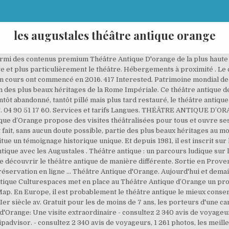
les augustales théâtre antique orange
armi des contenus premium Théâtre Antique D'orange de la plus haute qu
e et plus particulièrement le théâtre. Hébergements à proximité . Le 
en cours ont commencé en 2016. 417 Interested. Patrimoine mondial de 
 des plus beaux héritages de la Rome Impériale. Ce théâtre antique de
ntôt abandonné, tantôt pillé mais plus tard restauré, le théâtre antiq
 T. 04 90 51 17 60. Services et tarifs Langues. THÉÂTRE ANTIQUE D
que d’Orange propose des visites théâtralisées pour tous et ouvre s
 fait, sans aucun doute possible, partie des plus beaux héritages au m
ue un témoignage historique unique. Et depuis 1981, il est inscrit sur
ntique avec les Augustales . Théâtre antique : un parcours ludique sur
f de découvrir le théâtre antique de manière différente. Sortie en Pro
éservation en ligne ... Théâtre Antique d'Orange. Aujourd'hui et demai
tique Culturespaces met en place au Théâtre Antique d’Orange un pro
ap. En Europe, il est probablement le théâtre antique le mieux conserv
er siècle av. Gratuit pour les de moins de 7 ans, les porteurs d'une cart
 d'Orange: Une visite extraordinaire - consultez 2 340 avis de voyageur
advisor. - consultez 2 340 avis de voyageurs, 1 261 photos, les meill