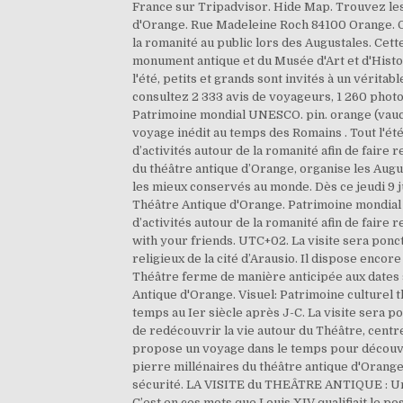
France sur Tripadvisor. Hide Map. Trouvez les
d'Orange. Rue Madeleine Roch 84100 Orange. O
la romanité au public lors des Augustales. Cett
monument antique et du Musée d'Art et d'Histoi
l'été, petits et grands sont invités à un vérita
consultez 2 333 avis de voyageurs, 1 260 photo
Patrimoine mondial UNESCO. pin. orange (vauclu
voyage inédit au temps des Romains . Tout l'été,
d’activités autour de la romanité afin de faire
du théâtre antique d’Orange, organise les Augus
les mieux conservés au monde. Dès ce jeudi 9 j
Théâtre Antique d'Orange. Patrimoine mondial d
d’activités autour de la romanité afin de faire r
with your friends. UTC+02. La visite sera ponctu
religieux de la cité d’Arausio. Il dispose encor
Théâtre ferme de manière anticipée aux dates su
Antique d'Orange. Visuel: Patrimoine culturel th
temps au Ier siècle après J-C. La visite sera po
de redécouvrir la vie autour du Théâtre, centre 
propose un voyage dans le temps pour découvri
pierre millénaires du théâtre antique d'Orange
sécurité. LA VISITE du THEÂTRE ANTIQUE : Un 
C’est en ces mots que Louis XIV qualifiait le p