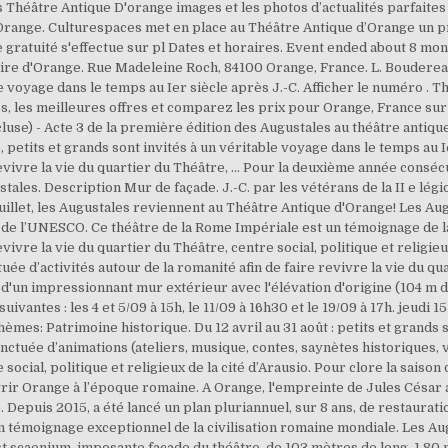
 Théâtre Antique D'orange images et les photos d’actualités parfaites
range. Culturespaces met en place au Théâtre Antique d’Orange un p
e gratuité s'effectue sur pl Dates et horaires. Event ended about 8 mon
re d'Orange. Rue Madeleine Roch, 84100 Orange, France. L. Boudereaux 
ble voyage dans le temps au Ier siècle après J.-C. Afficher le numéro . T
s, les meilleures offres et comparez les prix pour Orange, France sur
se) - Acte 3 de la première édition des Augustales au théâtre antique
 petits et grands sont invités à un véritable voyage dans le temps au I
 revivre la vie du quartier du Théâtre, … Pour la deuxième année consé
tales. Description Mur de façade. J.-C. par les vétérans de la II e lég
uillet, les Augustales reviennent au Théâtre Antique d'Orange! Les Au
e l’UNESCO. Ce théâtre de la Rome Impériale est un témoignage de la 
evivre la vie du quartier du Théâtre, centre social, politique et religieu
ée d’activités autour de la romanité afin de faire revivre la vie du qua
e d'un impressionnant mur extérieur avec l'élévation d'origine (104 m d
ivantes : les 4 et 5/09 à 15h, le 11/09 à 16h30 et le 19/09 à 17h. jeudi
èmes: Patrimoine historique. Du 12 avril au 31 août : petits et grands 
nctuée d’animations (ateliers, musique, contes, saynètes historiques, v
social, politique et religieux de la cité d’Arausio. Pour clore la saison
r Orange à l’époque romaine. A Orange, l'empreinte de Jules César a t
. Depuis 2015, a été lancé un plan pluriannuel, sur 8 ans, de restaura
témoignage exceptionnel de la civilisation romaine mondiale. Les Au
ost scaenium, imposante façade du théâtre, de 103 mètres de long, 1,8