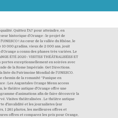
alité. Quittez l'A7 pour atteindre, en
cœur historique d’Orange : le projet de
l'UNESCO ! Au cœur de la vallée du Rhône, le
 10 000 gradins, vieux de 2 000 ans, jouit
ue d’Orange a connu des phases très variées. Le
’ORANGE ÉTÉ 2020 : VISITES THÉÂTRALISÉES ET
es portes exceptionnellement en soirées avec
onde de la Rome Impériale. Get Directions.
 la liste du Patrimoine Mondial de l’UNESCO.
 le chemin de la romanité “Panique en
vence : Les Augustales Orange Menu access
n, le théâtre antique d'Orange offre une
gramme d’animations afin de faire découvrir la
é. Visites théâtralisées . Le théâtre antique
e d'invalidité et les journalistes (sur
s, 1 261 photos, les meilleures offres et
eures offres et comparez les prix pour Orange,