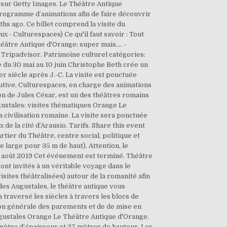
 sur Getty Images. Le Théâtre Antique
rogramme d’animations afin de faire découvrir
ths ago. Ce billet comprend la visite du
- Culturespaces) Ce qu'il faut savoir : Tout
héâtre Antique d'Orange: super mais.... -
 Tripadvisor. Patrimoine culturel catégories:
 du 30 mai au 10 juin Christophe Beth crée un
er siècle après J.-C. La visite est ponctuée
cutive, Culturespaces, en charge des animations
ion de Jules César, est un des théâtres romains
gustales: visites thématiques Orange Le
civilisation romaine. La visite sera ponctuée
x de la cité d’Arausio. Tarifs. Share this event
rtier du Théâtre, centre social, politique et
e large pour 35 m de haut). Attention, le
 15 août 2019 Cet événement est terminé. Théâtre
sont invités à un véritable voyage dans le
isites théâtralisées) autour de la romanité afin
 des Augustales, le théâtre antique vous
raversé les siècles à travers les blocs de
tion générale des parements et de de mise en
gustales Orange Le Théâtre Antique d'Orange.
0 mètre d’épaisseur et 37 mètres de hauteur. Les