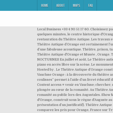
HOME
ABOUT
MAPS
FAQ
Local Business +33 4 90 51 17 60. Choisissez p
quelques minutes, le centre historique d'Orang
restauration du Théâtre Antique. Les travaux 
Théâtre Antique d’Orange est certainement l’un
d’une fabuleuse acoustique. Théâtre, prison, ta
Théâtre Antique d'Orange et Musée , Orange.
NOCTURNES En juillet et août, Le Théâtre anti
piano en accès libre sur la scène. Le monument
Hosted by . Le Théâtre Antique d’Orange constit
Vaucluse Orange : à la découverte du théâtre a
coulisses” permet à l’aide d’un livret éducati
Content access ≡ venir en Vaucluse; chercher; r
plongée au cœur de la romanité. Au Théâtre An
romanité au public lors des Augustales. Show M
d'Orange, construit sous le règne d'Auguste au I
présentation d’un justificatif). Théâtre Antique
comparez les prix pour Orange, France sur Trip