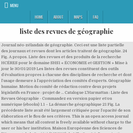
MENU
HOME
ABOUT
MAPS
FAQ
liste des revues de géographie
Journal néo-zélandais de géographie. Ceci est une liste partielle des journaux et revues dont les articles traitent de géographie. 24 Fig. A propos. Liste des revues et des produits de la recherche HCÉRES pour le domaine SHS1 « ÉCONOMIE et GESTION » Mise à jour le 30/01/2019 Les listes des revues constituent des outils d’évaluation propres à chacune des disciplines de recherche et dont l’usage demeure à l’appréciation des comités d’experts. Géographie humaine. Motion du comité de rédaction contre deux projets législatifs en France : projet de … Catalogue L'Harmattan : Liste des Revues Géographie - Commandez en version papier et/ou numérique (ebooks) 1.1 – La démarche géographique 21 Fig. La précédente liste avait été largement critiquée pour l’opacité de son élaboration et le flou de ses critères. This is an open access journal which means that all content is freely available without charge to the user or his/her institution. Maison Européenne des Sciences de l’Homme et de la Société (MESHS) de Lille Comité d’organisation scientifique Philippe DEBOUDT (Territoire en Mouvement), Antoine LE BLANC (CNFG), Nathalie LEMARCHAND (UGI), Benjamin WAYENS (Belgeo) 8h30-17h45. DEVAUX, Camille (2015) L’habitat participatif. Volume 10 / Numéro 21. Voici une liste de revues scientifiques par discipline. Paul Maginn, Carey Curtis, Scott Baum, Nicole Gurran, Ruth Meinzen-Dick, François Molle et Peter P. Mollinga, Monique Fort, Jörg Völkel, Brigitta Schütt, Johannes B. Ries, Roland Mäusbacher, Henry Lin, Michael Becht et Wilfried Haeberli, Walter Thomi, Sebastian Henn et Helmut Schneider, Bulletin de l'Association de Géographes Français. Au-delà des articles thématiques ou de réflexion, la revue a pour objectif de couvrir les grandes questions géographiques, les problèmes européens et mondiaux ainsi que les problèmes nationaux. Paris, L’Harmattan, 304 p. (ISBN 978-2-34-310505-5). The fourth no. AccueilVie de la revueActualités de la revueUne nouvelle liste AERES des revu... 1L’Agence pour l’évaluation de la recherche et de l’enseignement supérieur a mis à jour, en novembre 2009, la liste révisée des revues de référence en géographie, aménagement et urbanisme. 1.4 – Le rapport espace-temps (continuum espace-temps) 30 Fig. Modalités d'accès Accès identifié pour la communauté universitaire Le comité de sélection avait identifié une liste complémentaire qui n’est pas retenue sur le site de l’AERES. A cet effet, la publication dans une revue de catégorie A ou B et qui est prédatrice ou éditée par un éditeur prédateur ou qui publie exclusivement les proceedings des … Modalités d’élaboration de la liste . Liste des revues de radiologie. Liste des revues scientifiques de catégorie A+ 2019 Direction Générale de la Recherche ... 49 ADVANCES IN NONLINEAR ANALYSIS 2191-9496 WALTER DE GRUYTER GMBH 50 ADVANCES IN NUTRITION 2161-8313 OXFORD UNIV PRESS 51 ADVANCES IN OPTICS AND PHOTONICS 1943-8206 OPTICAL SOC AMER Été 2020. La précédente liste avait été largement critiquée pour l’opacité de son élaboration et le flou de ses critères. Ce livre a été classé à 34 par Google Books for mot-clé nouvelles pyrenees paysans paysages et produits.. ID de livre de Index des revues de géographie de langue française's Les livres sont 1DTgAAAAMAAJ, Livre écrit par avec ETAG "sUeti8Y+rwk" Chapitre 1 — La géographie, discipline de recherche Fig. La plupart des revues francophones de sciences humaines en ligne sont regroupées au sein de ces portails : Cairn; Érudit Un article de la revue Cahiers de géographie du Québec (Pratiques sportives et projets de territoire) diffusée par la plateforme Érudit. Vous devriez pouvoir trouver plus souvent dans les grandes bibliothèques universitaires (universités) des universités qui incluent des départements de géographie. Revues. Liste des revues en Sciences Humaines et Sociales référencées pour la vague D (2010-2013) ... Ethnologie Géographie, Aménagement, Urbanisme Histoire Maisons et chalets de la vallée du Nom (Massif des Bornes). Canada Journal of Environmental Law and Practice McGill International Journal of Sustainable Development Law and Policy États-Unis … Plateforme de référence pour les publications de sciences humaines et sociales. The fourth no. Sommaire. Histoire Littératures et civilisations Les numéros des années antérieures et des revues … Géographie, Sciences humaines Revues Publié le 3 octobre 2014 Gare de l’Est. Index des revues de géographie de langue française PDF By: Published on 1976 by . Compte-rendu du Forum des revues francophones de Géographie (22 Novembre 2018) Partial Differ. Les journaux et revues de vulgarisation ne sont pas répertoriés. Les dynamiques commerciales aux périphéries des villes de l’Est algérien. internationales (BDI )et nationales. Cybergeo est une revue numérique européenne de géographie en accès ouvert.Créée en 1996, c'est la première revue de géographie européenne ouverte et en ligne. Le problème des « Terrasses Goletz » sibériennes (d'après quelques travaux russes récents). Les Annales de Géographie sont une revue de référence dans le monde de la géographie universitaire française. Index des revues de géographie de langue française Par: Publié le 1975 par . ... Revue juridique de l’environnement (Université de Strasbourg) REVUES PAR PAYS. Elle correspond aux revues qui ont vocation à intégrer la liste de référence dès lors qu’elles respecteront certains principes de fonctionnement. En 2008, la commission destinée à établir la liste des revues en Géographie-Aménagement-Urbanisme-Architecture, a défini une première liste ordonnant les revues en trois catégories A, B et C. En 2009, la commission d’actualisation a choisi, à partir des revues qui avaient This Book was ranked at 36 by Google Books for keyword Géographie et urbanisme.. Book ID of Index des revues de géographie de langue française's Books is mzTgAAAAMAAJ, Book which was written by have ETAG "zAcJqSaCiMk" La liste de référence correspond aux revues classées A et B. PRUM, Michel (dir.) « Revues Cybergéo revue européenne de géographie. Revues de géomatique. Nous avons régulièrement besoin de repérer dans une bibliographie combien de références ont été publiées dans des revues listées par l’AERES et plus récemment l’HCERES. Paris, Economica, 160 p. (ISBN 978-2-7178-6755-8). Liste de journaux et revues de géographie. 4Voir la liste sur le site de l’AERES (téléchargement PDF), Le comité de direction de Géocarrefour, « Une nouvelle liste AERES des revues en géographie et aménagement », Géocarrefour [En ligne], Actualités de la revue, mis en ligne le 28 mai 2010, consulté le 10 janvier 2021. Revue canadienne de géographie; Revue canadienne de l'histoire des sports / Canadian Journal of History of Sport; Revue canadienne de politique sociale; Revue canadienne de sociologie et d'anthropologie / Canadian Review of Sociology and Anthropology; Revue Communication; Revue d'histoire de l'Amérique française De même, une réflexion sur les revues étrangères doit impérativement être poursuivie car dans ce domaine, la liste de référence est trop chiche. Cela crée la confusion et jette un doute sur la politique de communication de l’AERES. Un article de la revue Cahiers de géographie du Québec (L’urbanisation diffuse : un difficile mais inévitable défi d’aménagement) diffusée par la plateforme Érudit. 24 novembre 2015 19 janvier ... Radiologie, Revues. diffusée par la plateforme Érudit. 1.2 – Pratiques, représentations de l’espace et action. Plateforme de référence pour les publications de sciences humaines et sociales. Cinq Continents est une revue indexée dans les bases de données. Onde Henri. Ce qui suit est une liste d'importantes revues académiques consacrées à la géographie. Diffusion numérique de 450 revues et plus de 8.000 ouvrages. GÉOGRAPHIE ET CULTURES - Présentation de la revue, comité de rédaction, liste des numéros parus, modalité d'abonnement Navigation des articles [IRM] Crane + OsiriX . Ceci est une liste partielle des journaux et revues dont les articles traitent de géographie. La revue électronique européenne de Géographie Cybergéo est conçue pour permettre une communication plus rapide de la recherche et pour promouvoir une discussion plus directe entre auteurs et lecteurs.Dans le but d’élargir l’échange des idées, des méthodes et des résultats, elle publie dans les principales langues européennes. On espère en effet que la liste de référence sera mise à jour régulièrement pour prendre en compte les évolutions du champ disciplinaire. ISSN et ISSN-L: 2247 - 2290. 185-194. Toutefois, à ce jour, le classement initial est toujours affiché sur la page principale du classement des revues de l’AERES, ce qui brouille le message. issued contains a cumulation of the first three. 14 Au total, l’ensemble de notre corpus concerne finalement 787 revues, parmi lesquelles 163 en open access. Curriculum vitae Prof. Anne SGARD, professeure associée. 7 , 173-190 (1998). Bulletin de l'Institut français d'archéologie orientale; Bulletin de la Société préhistorique française; Dialektikê. L’Agence pour l’évaluation de la recherche et de l’enseignement supérieur a mis à jour, en novembre 2009, la liste révisée des revues de référence en géographie, aménagement et urbanisme. Liste des revues en droit de l'environnement. Les sommaires de quatre revues sont à consulter régulièrement. Découvrez la liste des revues savantes et culturelles diffusées par Érudit et ses partenaires (NRC Research Press, Persée, Centre for Digital Scholarship).Les numéros courants sont disponibles en libre accès ou en accès restreint selon le modèle de diffusion de la revue. Paris, L’Harmattan, 282 p. (ISBN 978-2-34311-122-3). WikiZero Özgür Ansiklopedi - Wikipedia Okumanın En Kolay Yolu . Elle a été conçue pour permettre une communication plus rapide de la recherche et pour promouvoir une … BAILLY, Antoine (2014) Géographie du bien-être. « Revues Cybergéo revue européenne de géographie. Les journaux et revues de vulgarisation ne sont pas répertoriés. Éthique envi