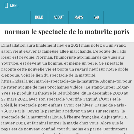
MENU
HOME
ABOUT
MAPS
FAQ
norman le spectacle de la maturite paris
L'installation aura finalement lieu en 2021 mais notez qu'un grand sapin vient égayer la fameuse allée marchande. L’époque de l’ado loser est révolue, Norman, l’humoriste aux milliards de vues sur YouTube, est devenu un homme, et même un père. Ce spectacle raconte cette nouvelle vie et porte un regard neuf sur notre drôle d'époque. Voici le lien du spectacle de la maturité: https://hdss.la/norman-le-spectacle-de-la-maturite/ Abonne-toi pour ne rater aucune de mes prochaines vidéos ! Le stand-upper Edgar-Yves se produit au théâtre le République, du 18 décembre 2020 au 27 mars 2021, avec son spectacle "Certifié Taquin". L'Ours et le Soleil, le spectacle pour enfants à voir cet hiver. Casino de Paris - 75009 Paris . Soyez le premier à rédiger un avis sur Norman : le spectacle de la maturité ! Il joue, à l'heure française, du jusqu'au 31 janvier 2021, et fait ainsi entrer la magie chez vous. Alors que le pays est de nouveau confiné, tout du moins en partie, Sortiraparis vous propose son podcast dédié au meilleur des sorties et activités à faire à la maison, sous un tout nouveau format ! Le deuxième spectacle de l’humoriste nordiste Norman sera diffusé sur Amazon Prime Video. Ce deuxième spectacle raconte cette nouvelle vie au delà de YouTube, et porte un regard neuf et original sur notre drôle d’époque. LE SPECTACLE DE LA MATURITE. Ajouter à mes alertes. Avis à tous les fans de David Bowie ! Même si nous travaillons en permanence à leur mise à jour, les dates et horaires affichés peuvent donc parfois être erronés. Du 28/03/2020 au 21/04/2021. Que faire ce week-end à Paris avec les enfants les 9 et 10 janvier ? La programmation des spectacles en live streaming depuis l'Apollo Théâtre. Pièces de théâtre, expositions, sorties cinéma, concerts, spectacles enfants... : vous trouverez sur ce site toute l'actualité des sorties culturelles de la capitale, et bien plus encore ! Un show époustouflant à vivre en vrai ! David Bowie : sa comédie musicale "Lazarus" à voir en streaming pour son anniversaire. Le Youtubeur Norman a fait son retour sur scène avec un nouveau spectacle pour les fêtes de fin d'année 2019. Les billets achetés pour les dates initialement prévues restent valables pour les dates de report. On a testé ce concept très sympa. Au programme, de l'humour mais aussi de la musique ou encore des conférences, à découvrir en direct... depuis chez vous ! ... L'époque de l'ado loser est révolue, Norman, l'humoriste aux milliards de vues sur YouTube, est devenu un homme, et même un père. Casino de Paris NORMAN - LE SPECTACLE DE LA MATURITE L’époque de l’ado loser est révolue, Norman, l’humoriste aux milliards de vues sur YouTube, est devenu un homme, et même un père. Ados, la comédie pour les ados et pré-ados qui cartonne depuis de nombreuses années est de retour au Grand Point Virgule. Tous les soirs depuis plus de 50 ans, Chez Michou Paris accueille des spectateurs du monde entier dans son cabaret travesti complètement déjanté à Paris. COMMUNIQUE DE LA PRODUCTION: "Suite à la parution du décret JORF n°0059 du 10 mars 2020 figurant ci-dessous, nous sommes dans l’obligation de reporter la représentation du spectacle « NORMAN – LE SPECTACLE DE LA MATURITÉ » initialement prévu le 18/03/2020 à 20h à la Halle Tony Garnier. Rendez-vous sur Zoom, pour quelques tours de magie et plus encore avec Eric Antoine, jusqu'au 30 janbier 2021. Les Folies Gruss, le concept spectacle du Cirque Alexis Gruss X food de retour à Paris. Jeff Panacloc et son fameux acolyte Jean-Marc, qui n'a pas sa langue dans sa poche, squattent votre petit écran. Le Youtubeur Norman a fait son retour sur scène avec un nouveau spectacle pour les fêtes de fin d'année 2019. La pièce est à l'affiche jusqu'au 28 mars 2021. Métro : Pigalle (lignes 2, 12) Bus : arrêt Rochechouart - Martyrs (lignes 30, 54), Martyrs (Montmartrobus) Vélib' à proximité Autolib' à proximité Parking à proximité Norman - Le spectacle de la maturité La Cigale 120, bd Rochechouart 75018 Paris. L'an dernier, Shirley Souagnon ouvrait son comedy club, le Barbès Comedy Club. Norman, le spectacle de la maturité 4 décembre 2020 83 membres French Youtube star Norman returns to the stage Norman, l'humoriste aux milliards de vues sur YouTube, est devenu un homme, et même un père. A Noël, c'est possible. Inès Reg au Casino de Paris pour les fêtes de fin d'année. Dièse et Solen Shawen en sont les nouvelles meneuses. Pour sa deuxième saison, la programmation du lieu dédié au stand-up s'étoffe avec, dorénavant, des spectacles tous les soirs. Parmi les auteurs et metteurs en scène contemporains, découvrez l'actualité théâtrale d'Alexis Michalik, de Denis Podalydès, de Wajdi Mouawad, de Jean-Luc Lagarce, de Steve Suissa ou encore de Joël Pommerat. Merci de votre compréhension ! La rentrée des classes d'"Ados" est prévue pour le 20 décembre 2020. NORMAN LE SPECTACLE DE LA MATURITE ZENITH - CAEN CAEN. Ce deuxième spectacle intitulé Le Spectacle de la maturité relate sa nouvelle vie au-delà de YouTube, et porte un regard neuf et original sur notre drôle d’époque.Norman y évoque avec humour sa génération, son bébé, mais aussi son chat, ses derniers voyages, sa première bagarre, et tous ces petits riens du quotidien qui nous concernent tous. Ce deuxième spectacle raconte cette nouvelle vie au-delà de YouTube, et porte un regard neuf et original sur notre drôle d’époque. Merci de rédiger un avis constructif et utile aux visiteurs, et seulement si vous avez assisté à l'évènement. Son nom : “Le spectacle de la maturité”. Le journaliste a été voir toutes les pires merdes de Paris… et c’est la tienne qui sort la première ! Le second spectacle de Norman est disponible sur Amazon Prime depuis le 4 décembre. Norman - Le spectacle de la maturité. On a tenté l'expérience. Suite aux décisions gouvernementales concernant l'épidémie de COVID-19, les événements culturels sont actuellement suspendus. Le second one man show de Norman, "le spectacle de la maturité", est désormais disponible sur Amazon Prime. ... Né en 1987 dans le nord de la France, Norman Thavaud grandit dans un milieu ouvrier et s'engage initialement dans des études de cinéma avant de se consacrer finalement pleinement à son activité de YouTubeur. Ce deuxième spectacle raconte cette nouvelle vie au delà de YouTube, et porte un regard neuf et original sur notre drôle d’époque. Bravo !!! Ce spectacle raconte cette nouvelle vie et porte un regard neuf sur notre drôle d'époque. »). Une mise en scène pleine de poésie de cet ancien conte pour enfant. Le célèbre cabaret parisien Le Paradis Latin rouvre ses portes le 17 décembre 2020. L’époque de l’ado loser est révolue, Norman, l’humoriste aux milliards de vues sur YouTube, est devenu un homme, et même un père. Du 14/02/2020 au 15/02/2020 . Ce spectacle raconte cette nouvelle vie et porte un regard neuf sur notre drôle d'époque. Norman - Le spectacle de la maturité L’époque de l’ado loser est révolue, Norman, l’humoriste aux milliards de vues sur YouTube, est devenu un homme, et même un père. Illuminations de Noël à Bercy Village 2020. Inès Reg, l'humoriste qui avait fait le buzz vavec sa parodie de dispute amoureuse sur Instagram reprend son spectacle, "Hors Normes", à Paris. Norman y évoque avec humour sa génération, internet, le racisme, les couples, ses derniers voyages, sa première bagarre, son bébé, son chat, et tous ces petits riens du quotidien qui nous concernent tous. LE SPECTACLE DE LA MATURITE. Visites virtuelles pour les enfants au Musée d'Orsay, Safari au Zoo de Thoiry, dîner et nuit du Nouvel An dans un hôtel... On file écouter le podcast confiné de la semaine ! Messmer, le maître de l'hypnose sera de retour à Paris avec son spectacle saisissant : "Hypersensoriel". Ce deuxième spectacle raconte cette nouvelle vie au delà de YouTube, et porte un … Amateurs de théâtre d'improvisation, l'impro vous manque ? La troupe des Enfoirés, qui se réunit chaque année au profit des Restos du Cœur, a confirmé le maintien de ses concerts prévus du 13 au 18 janvier 2021 inclus à la Halle Tony Garnier de Lyon. # écrit le 08 Février , a vu Norman dans Le Spectacle de la Maturité,Casino de Paris Paris avec BilletReduc.com Cyril Dion prévoit de monter sur la scène du New Morning à Paris le jeudi 14 janvier 2021 à l'occasion d’une lecture musicale intitulée « Résistances Poétiques ». "Jeff Panacloc Contre-Attaque", le dernier spectacle de Jeff Panacloc, est diffusé sur TMC le 13 janvier 2021. L'illusionniste Luc Langevin se produit - à distance depuis son Québec natal - dans un spectacle virtuel et interactif, "Interconnectés". Ce deuxième spectacle raconte cette nouvelle vie au delà de YouTube, et porte un regard neuf et original sur notre drôle d’époque. Une comedy room intimiste, doublée d'un bar et d'un restaurant dans le 2ème arrondissement... De nombreux stand-uppers et chanteurs y sont programmés lors des open mic. Pour ses 25 ans, le Cirque Electrique accueille le spectacle "Fanfare Décadente" du 19 décembre 2020 au 28 février 2021. 75009 ... Norman y évoque avec humour sa génération, son bébé, son chat, ses derniers voyages, sa première bagarre, et tous ces petits riens du quotidien qui nous concernent tous. Pour ses illuminations de Noël 2020, Bercy Village avait prévu une allée de parapluie scintillants signés Patricia Cunha. Retrouvez toutes les pièces de théâtre de Molière, Shakespeare, Feydeau, Racine, Marivaux, Tchekhov ou encore Edmond Rostand. Votre avis doit être expressément lié à la qualité de l'évènement, de sa scénographie et/ou de son interprétation. La compagnie de cirque Alexis Gruss présente, pour une nouvelle saison, du 17 octobre 2020 au 28 février 2021, "Les Folies Gruss", sa dernière création de cirque équestre accompagnée d'un moment food de partage avec les artistes ! ATTENTION EVENEMENT REPORTE AU 08 AVRIL 2021. À l’occasion de son anniversaire, sa comédie musicale "Lazarus" est à découvrir en streaming payant pendant trois jours