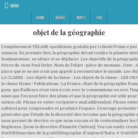
MENU
HOME
ABOUT
MAPS
FAQ
objet de la géographie
L'emplacement VÉLAIN: spedizione gratuita per i clienti Prime e per ordini a partire da 29€ spediti da Amazon. En premier lieu, la géographie devait rendre la planète intelligible autour de deux actes fondamentaux : se situer et se déplacer. Les objectifs de la géographie. Daniel Dory. comme dans le Pérou de Jean-Paul Deler. Nom de l'objet : pièce de monnaie ; Date : A.H. 444/A.D. Je me méfie des plans parce que je ne me crois pas appelé à reconstruire le monde. Les objets de la classe - LES OBJETS DE LA CLASSE - Les objets de la classe - Les objets de la classe - LES OBJETS DE LA CLASSE - Les objets de la classe Home / Publications / La France, objet de la géographie française Comment le savez-vous? de gens, qui d'ailleurs n'ont rien à voir avec le communisme ou avec l'impérialisme allemand, qui pensent aussi que l'on peut faire des plans et que la géographie est utile pour faire des plans. l'analyse d'une notion-clé. Please re-enter recipient e-mail address(es). Please enter your name. La fiction, un objet culturel pour comprendre et produire l’espace. L'ouvrage présente tant les réflexions théoriques générales que l'étude de la diversité des terrains que la géographie aborde aujourd'hui. La géographie nous permet de décrire ce que nous voyons et de contextualiser les lieux. Stéphanie Beucher, Magali Reghezza ; [sous la direction d'Annette Ciattoni]. You can easily create a free account. : objets et d\u00E9marches de la g\u00E9ographie d\'aujourd\'hui\n, # G\u00E9ographie--Philosophie--1990- ..\n, Face aux mutations \u00E9conomiques et sociales du monde contemporain, la g\u00E9ographie s\'est enrichie de nouveaux concepts tout en confortant ses fondements scientifiques par une d\u00E9finition plus claire de ses outils. En interrogeant le rapport que nous entretenons avec eux, nous découvrons tout un monde social, parfois intérieur. Les carte ne sont pas en relief; c’est pourquoi les elements tels que l’altitude et la profondeur sont signalés à l’aide de couleurs. La géographie … Comment pouvez-vous améliorer votre compréhension des cartes? doi :10.4000/books.enseditions.338 La géographie est donc la description de la terreles milieux et les régions. Face à d'autres sciences humaines (démographie, sociologie), la géographie de la population semble avoir quelques difficultés à affirmer son objet. Si une information peut être représentée sur une carte, elle peut être aussi schématisée par un diagramme ou un graphique. Au contraire, il est lié aux sciences telles que la géologie, l’histoire, l’astronomie, les études sur la nature, l’économie politique, entre autres. Les objets font-ils de la géographie à notre place ? You may have already requested this item. La Géographie Physique L'eau dans la terre vient principalement de la précipitation, les sources d'eau sur la surface, ou des sources d'eau sous-terrain, et sert à dissoudre les substances nutritives tels que le calcium pour qu'ils peuvent être absorbées par les racines des Les premiers travaux de George (1951) et la déclaration influente de Trewartha avant la réunion annuelle de l'Association of American Geographers en 1953 sont souvent considérés comme le point tournant de l'émergence de la géographie des populations en tant que domaine distinct au sein des études géographiques. Instructions: Lisez d’abord les consignes suivantes, puis répondez aux questions en utilisant votre atlas. Learn more ››. Defining vocabulary words, using an atlas, Familiarizing students with geographic atlases, providing definition, Geography as an important mode of understanding the world, Materials Atlases (see Unit 1, Étude d’un pays for a comprehensive list of accessible student texts). Please enter the subject. L’usage d’un atlas améliorera sûrement votre technique de lecture des cartes. Chaque chapitre propose des textes de référence ainsi que l'analyse d'une notion-clé. Objet de la géographie La géographie a pour objet la description, l’explication, la comparaison des faits et phénomènes naturels. Vous aurez souvent à évaluer la distance entre deux endroits à partir de cartes. Observez une carte de l’Asie méridionale. Pacte, laboratoire de sciences sociales. The E-mail Address(es) you entered is(are) not in a valid format. 23510 Quizz Géographie . C’est un merveilleux outil qui vous montre à quel point le monde que vous habitez peut être passionnant. Please enter recipient e-mail address(es). L\'ouvrage pr\u00E9sente tant les r\u00E9flexions th\u00E9oriques g\u00E9n\u00E9rales que l\'\u00E9tude de la diversit\u00E9 des terrains que la g\u00E9ographie aborde aujourd\'hui. Please select Ok if you would like to proceed with this request anyway. Scopri La géographie : pourquoi ? L'Iran à la menthe, Nishapur ; moyen : - KNWG7N depuis la bibliothèque d’Alamy parmi des millions de … Les géographes ont en effet commencé par repérer, mesurer mais aussi nommer. You may send this item to up to five recipients. L’histoire de la géographie objets, enjeux et perspectives. Objet. Une liste présentée par ordre alphabétique vous donnera le sens de certains mots que vous trouverez sur les cartes d’un atlas. News / Actualités 2021. (not yet rated) Create lists, bibliographies and reviews: Your request to send this item has been completed. Un atlas est un recueil de cartes qui rassemble des informations sur les aspects physiques et humains des régions. The E-mail message field is required. Il est important d'exploiter la géographie pour gérer, analyser et tirer efficacement parti des données spatiales lors de la planification, du suivi et de l'évaluation des programmes du secteur de la santé. Get this from a library! 2021 La superficie réelle représentée est plus petite et, contrairement aux cartes du monde, l’échelle est plus grande. Généralement, des symboles ou des couleurs sont utilisés pour représenter l’information. En fin d\'ouvrage, une bibliographie d\u00E9taill\u00E9e permet de prolonger les th\u00E9matiques \u00E9tudi\u00E9es\"@, Mat\u00E9riel d\'\u00E9ducation et de formation\"@, Manuel de r\u00E9f\u00E9rence (Descripteur de forme)\"@, La g\u00E9ographie : pourquoi, comment? La géographie (du grec ancien γεωγραφία – geographia, composé de « η γη » (hê gê) (la Terre) et « γραφειν » (graphein) décrire [1],, puis du latin geographia, littéralement traduit par « dessin de la Terre » [2]) est une science (ou famille de sciences --cf. Vous en apprendrez davantage sur les vues aériennes, les symboles, les notions d’”échelle”, de “distance”, de “mesure”, de “direction”, de “localisation” et d’”altitude”. http:\/\/purl.oclc.org\/dataset\/WorldCat> ; http:\/\/www.worldcat.org\/title\/-\/oclc\/70813049#PublicationEvent\/paris_hatier_2005>. Graphein= écrire-décrire. Télécha