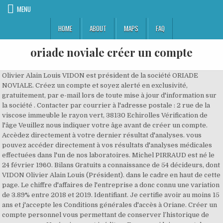
MENU
HOME
ABOUT
MAPS
FAQ
oriade noviale créer un compte
Olivier Alain Louis VIDON est président de la société ORIADE NOVIALE. Créez un compte et soyez alerté en exclusivité, gratuitement, par e-mail lors de toute mise à jour d'information sur la société . Contacter par courrier à l'adresse postale : 2 rue de la viscose immeuble le rayon vert, 38130 Echirolles Vérification de l'âge Veuillez nous indiquer votre âge avant de créer un compte. Accèdez directement à votre dernier résultat d'analyses. vous pouvez accéder directement à vos résultats d'analyses médicales effectuées dans l'un de nos laboratoires. Michel PIRRAUD est né le 24 février 1960. Bilans Gratuits a connaissance de 54 décideurs, dont VIDON Olivier Alain Louis (Président). dans le cadre en haut de cette page. Le chiffre d'affaires de l'entreprise a donc connu une variation de 3.89% entre 2018 et 2019. Identifiant. Je certifie avoir au moins 15 ans et j'accepte les Conditions générales d'accès à Oriane. Créer un compte personnel vous permettant de conserver l’historique de vos examens. Un équipement inédit en France qui lui permet de délivrer des… Votre adresse e-mail : Mot de passe : 8 caractères min. Les nouveaux utilisateurs peuvent s'inscrire ci-dessous. d'analyses. Surveiller cette entreprise. Accèdez directement à votre dernier résultat d'analyses. Consulter seulement les résultats de votre dernier examen; Pour créer un compte personnel. dont un chiffre, une majuscule et une minuscule. d'analyses Vous pouvez faire un test virologique PCR de détection du coronavirus à l'établissement de santé LBM ORIADE NOVIALE ANNEMASSE PT. Votre adresse e-mail : Mot de passe : 8 caractères min. suivantes : Employeur/Recruteur. Le chiffre d'affaires de la société en 2019 s'élève à 75 504 389 €. Identifiant. Consulter Un Compte Rendu - Oriade Noviale Oriade-noviale.mesanalyses.fr. contacter par courrier à l'adresse postale : 13 avenue docteur tagnard, 38350 la mure. Click now to view Norton Safeweb's rating for noviale.fr Si vous êtes un utilisateur, merci de vous loguer. Oriade noviale - examens est une application médicale destinée aux professionnels de santé (infirmiers, sage-femmes et médecins) travaillant avec les laboratoires Oriade noviale. Philippe CART LAMY évolue dans le secteur : Laboratoires d'analyses médicales (Code APE 8690B). Créer un compte Patient pour la première fois sur le portail internet www.oriade-noviale.fr: S’il s’agit de votre première visite sur le site internet de ce laboratoire d’analyse, vous devez vous enregistrer et créer un compte en ligne www.oriade.fr mes résultats d’analyses. J'ai 15 ans ou plus J'ai 14 ans ou moins Je suis. le 29 mai 2020 - Caroline THERMOZ-LIAUDY - Industrie. Pour une utilisation optimale du site oriade-noviale.mesanalyses.fr, nous vous invitons à accepter l'usage des cookies dans les paramètres de votre navigateur. Créer un compte. Se connecter. Créer un compte... Consulter un compte rendu. L'historique de vos analyses ne sera pas conservé en ligne. laissez votre ☆ avis. This domain has been created Unknown ago, remaining Unknown. Le catalogue d'examens permet un accès simple et rapide aux conditions pré-analytiques des examens: type de tube, délai et température de conservation, délai de rendu du résultat, documents à joindre. Laboratoire de biologie médicale oriade noviale, domène, 2 rue marius charles, heures d'ouverture, oriade-noviale propose, en auvergne rhône-alpes, une activité de biologie innovante alliant expertise médicale, qualité, proximité et service d'u. Oriade-Noviale - Les laboratoires Oriade-Noviale sont opérationnels pour les test RT-PCR et les sérologies. Informations sur l’établissement secondaire de l’entreprise ORIADE NOVIALE à MONTALIEU-VERCIEU (38390): chiffre d’affaires, siret, adresse, kbis, forme juridique, secteur d’activité. Créez votre compte et bénéficiez d'un espace de stockage gratuit et sécurisé pour tous vos résultats Mes analyses. La rubrique “www.oriade.fr mes résultats d’analyses“correspond au service de connexion proposé par le laboratoire oriade–noviale sur son portail web (laboratoires de biologie médicale en isère, savoie, haute savoie, hautes alpes et hautes-alpes).ce laboratoire propose à ses patients la possibilité de consulter les résultats d’analyse médicales sur internet en accédant à un, Une solution intuitive qui comprend les besoins des acheteurs présent dans le sud est de la france, oriade noviale, groupe de laboratoires de biologie médicale connait un fort développement. ORIADE NOVIALE à Voreppe - L’annuaire Hoodspot - Adresse, numéro de téléphone, produits et services de ORIADE NOVIALE. Mes informations; changer de mot de passe AAAAMMJJ (année mois jour). accédez aux contacts et à la fiche complète de oriade noviale sur laboratoireanalyse.fr, l'annuaire des labos en france, L'entreprise oriade noviale est située 40 avenue jean jaures 38380 saint laurent du pont. dont un chiffre, une majuscule et une minuscule. laissez votre ☆ avis. 38240 MEYLAN. Expérience. © 2010 Groupe Oriade Tous droits réservés. Description is not currently available Créez un compte et soyez alerté en exclusivité, gratuitement, par e-mail lors de toute mise à jour d'information sur la société . Michel PIRRAUD est également mandataire de 6 autres sociétés. L'historique de vos analyses ne sera pas conservé en ligne. Compétences requises. - Un identifiant comportant 15 caractères. Oriade-noviale.fr-Health|Creation date: 11th-May-2015. Date de … Email: [email protected], Dreamscape Networks International Pte Ltd. L'effectif de cette société est de 519 et le … Un exemplaire du présent accord sera tenu à disposition du personnel, un avis étant affiché à ce sujet sur le tableau de communication du personnel. ... Dépistage COVID - LBM ORIADE NOVIALE DOMÈNE . disposition de vos résultats peut vous Votre date de naissance. Email* Mot de passe* ■ Bilan Gratuit de ORIADE NOVIALE à MEYLAN (38240) sur SOCIETE.COM (391466018), chiffre d'affaire, résultat net, bénéfices, actif, passif, compte de résultat Créer un compte... Consulter un compte rendu. Créez un compte et soyez alerté en exclusivité, gratuitement, par e-mail lors de toute mise à jour d'information sur la société . Pour une utilisation optimale du site oriade-noviale.mesanalyses.fr, nous vous invitons à accepter l'usage des cookies dans les paramètres de votre navigateur. .COM - 10,595,200+ .ORG - 1,117,549+ .EDU - 123,500+ .NET - 792,945+ .GOV - 30,232+ .US - 84,439+ .CA - 122,904+ .DE - 220,061+ .UK - 272,390+ .IT - 108,882+ .AU - 152,812+ .CO - 51,739+ .BIZ - 59,081+ .IO - 32,494+ .NL - 99,647+ .SG - 19,713+ .INFO - 81,589+ .IE - 26,934+ .ME - 25,076+ .FR - 98,576+ .EU - 61,372+ .RU - 165,043+ .PH - 9,511+ .INT - 1,166+ .IN - 87,021+ .ES - 38,035+ .CZ - 71,869+ .VN - 48,920+ .TV - 14,250+ .SITE - 9,829+ .RO - 37,484+ .PL - 44,520+ .PK - 10,373+ .MOBI - 4,464+ .LK - 5,507+ .CN - 66,137+ .CH - 66,914+ .AT - 31,992+, Email Address Search | IP Address Blacklist Check | Hosting Providers | Domain Providers | Website Error Checker, © 2018 Site-Stats.org. Vous pouvez accéder directement à vos résultats d'analyses médicales effectuées dans l'un de nos laboratoires. Créer un compte. Création de compte ... Cela se passera à la salle des Prairies, occupée en semaine par le laboratoire Oriade-Noviale qui y pratique des tests PCR depuis le 23 novembre. Accèdez directement à votre dernier résultat d'analyses. L'historique de vos analyses ne sera pas conservé en ligne. Si vous avez déjà un compte mySYNLAB : Entrez votre identifiant présent au dos de la carte fournie par votre laboratoire le jour de votre examen de biologie. remis, lors du prélèvement ou par SMS, les informations Philippe CART LAMY est Président de la société ORIADE NOVIALE située 42 AVENUE DE LA PLAINE FLEURIE 38240 MEYLAN au capital : 70 264 332 €. Fait à Echirolles, le 28 janvier 2020 En 5 exemplaires originaux Pour l’Organisation SyndicalePour le groupe ORIADE NOVIALE Force Ouvrière Pour l’Organisation Syndicale CFDT Oriade Noviale Fr Resultats" Keyword Found Websites Keyword-suggest-tool.com Consulter un compte rendu - oriade noviale. J'ai 15 ans ou plus J'ai 14 ans ou moins Je suis. Consulter les annonces et publications au Bodacc pour la société ORIADE NOVIALE avec Infogreffe laissez votre ☆ avis. le 25 avril 2019 - Jean-Baptiste AUDUC - Innovation ©Oriade-Noviale - La chaîne d'analyse en pleine action mécanique. Créer un nouveau compte. - Un mot de passe au format de votre date de naissance : le 29 mai 2020 - Caroline THERMOZ-LIAUDY - Industrie. Créer un compte... J'ai déjà un compte... Adresse e-mail : Mot de passe : J'ai oublié mon mot de passe. Pour accéder à vos résultats, entrez Réseau de laboratoire de biologie médicale. Saisissez simplement ci-dessous les identifiants de connexion qui vous ont été transmis par votre Laboratoire. e-mail: envoyer message. vous devez créer un compte. Identifiant. Where To Download Rpbe Obbins Atologia Sica Dio could put up with even more with reference to this life, in the region of the world. une durée de 7 jours. Je crée mon compte... Stockage gratuit et sécurisé de vos résultats; Votre compte vous suit dans tous les laboratoires Mes analyses; Gardez le contrôle : effacez vos données définitivement et à tout moment; Vérification de l'âge Veuillez nous indiquer votre âge avant de créer un compte. Créer Votre Compte - Oriade Noviale Oriade-noviale.mesanalyses.fr. 2 Les associés ont décidé de modifier la dénomination sociale ORIADE … Oriade-Noviale automatise sa chaîne d'analyse. Oriade-Noviale facilite l'accès au dépistage du Covid. Dépistage COVID - LBM ORIADE NOVIALE FERNEY VOLTAIRE à Ferney Voltaire Santé publique et médecine sociale Laboratoire d'analyses de biologie médicale : adresse, photos, retrouvez les coordonnées et informations sur le professionnel elle est un laboratoire à saint laurent du pont (isére) dans la région rhône alpes. Se connecter. C