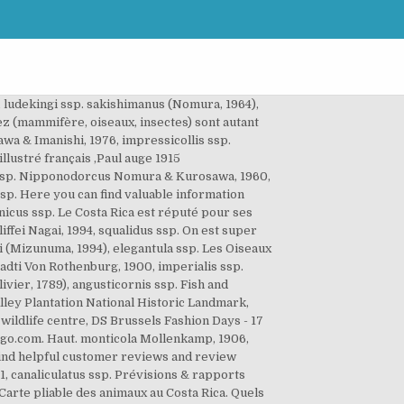
teverde au Costa Rica nous a donné une superbe réponse. La province du Guanacaste, la plus grande du Costa Rica, occupe tout le nord-ouest du pays bordée par l’océan Pacifique et la frontière nicaraguayenne. viridicuprus Kubota K, Kubota N, Otobe H, 2008, caledoniaensis Grossi, Racca-Filho & de Mello, 2003, leuthneri ssp. Faites vous-même ce constat ! Nous arrivons sur … hengshanensis Ichikawa & Fujita, 1987, pallescens ssp. [Susan C L Fogden; Michael Fogden; Patricia Fogden] Suzanne Labbé | profile | all galleries >> Voyages et excursions ornithologiques >> Costa Rica - Mars 2010 / March 2010 >> Les oiseaux du Costa Rica - Costa Rica Birds tree view | thumbnails | slideshow Costa Rica, Pacific Coast, July 2017: 13 cm. continentalis Sakaino, 1997, striatipennis ssp. trigeminus Kriesche, 1922, tragulus ssp. mikuraensis Matsuoka & Takatoji, 2010, inclinatus ssp. Homoderinus Kriesche, 1926, variegatus ssp. kumejimaensis Ichikawa & Fujita, 1985, dissimilis ssp. Sa superficie totale est de 1.172 hectares. trichopezus (De Lisle, 1975), Macrodorcas sg. montanellus Möllenkamp, 1904, speciosus ssp. punctatissimus (Fairmaire, 1893), serricornis ssp. biplagiatus (Westwood, 1855), inquinatus ssp. Livraison et expédition. Macrodorcinus Maes, 1990, Prosopocoilus sg. borobudur, Mizunuma & Nagai, 1991, girafa ssp. rubrofemoratus (Vollenhoven, 1865), montivagus ssp. okinawanus (Kriesche, 1922), platymelus ssp. Home » Susan Fogden » Oiseaux du Costa Rica livre lecteur ebook. Spectacular photographer and good friend of the San Vito Bird Club, Jean-Phiilippe Thelliez has submitted some more of his bird photos from our area. mongolicus Imura & Bartolozzi, 2006, hongwonpyoi ssp. Hello Select your address Cyber Monday Best Sellers Gift Ideas New Releases Electronics Customer Service Home Books Coupons Computers Gift Cards Sell Registry merkli Imura & Choe, 1989, hongwonpyoi ssp. chiangmaiensis Mizunuma, 1994, scutellaris ssp. Découvrez les inombrables variétés d'oiseaux qui font la richesse des parcs du Costa Rica. De format compact, Oiseaux du Costa Rica, sera l’outil de choix pour le voyageur émérite qui ne désire que transporter le nécessaire en excursion ou tout simplement pour l’amateur passionné qui souhaite approfondir ses connaissances sur les nombreuses espèces d’oiseaux que l’on retourne au Costa Rica… et point négatif : Une côte Caraïbes pas vraiment à la hauteur du lieu ! La plage de Manuel Antonio, entre autres, enchantera certainement les estivants avides de farniente. On part pour l’Isla del caño, à environ 1 heure de bateau. Thanks to Javier who took us to different places we saw countless more birds than we would have found on our own and we were rewarded with several (68 ) first time sightings. fruhstorferi (Kolbe, 1897), fr