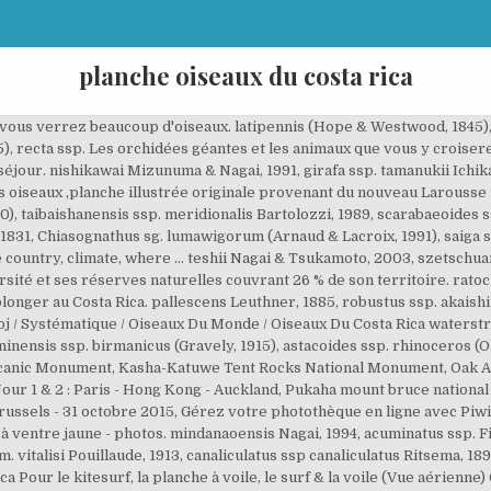
planche oiseaux du costa rica
iseaux du Costa Rica. lorquinii (Deyrolle, 1866), lateralis ssp. Mais quelle grandeur et quelle générosité dans l’accueil ! mandibularis Deyrolle, 1881, mandibularis ssp. sangirensis Mizunuma & Nagai, 1991, montanellus ssp. inquinatus (Westwood, 1848), inquinatus ssp. Prévisions & rapports météo et vent Fila Negra / San José, Costa Rica Pour le kitesurf, la planche à voile, le surf & la voile (Vue aérienne) In this post, you’ll find out some toucan facts and the best places to see toucans in Costa Rica. Sphaenognathinus Chalumeau & Brochier, 1995, Sphaenognathus sg. elongatulus Mollenkamp, 1907, castanopterus ssp. Et nous voici au territoire du surf, du yoga et de bons smoothies. Toucans and Trees au Costa Rica. Get your team aligned with all the tools you need on one secure, reliable video platform. nishiyamai Mizunuma & Nagai, 1991, girafa ssp. hachijoensis Nomura, 1960, inclinatus ssp. Cyclommatinus Didier, 1927, pahangensis ssp. bomansi (Lacroix, 1981), moellenkampi ssp. Goodreads helps you keep track of books you want to read. Get ready for some out-of-this-world reading and some insane near-realities with the science fiction and fantasy books that are catching the... To see what your friends thought of this book, 45 of the Most Anticipated Sci-Fi and Fantasy Novels of 2021. This book is not yet featured on Listopia. consanguineus Boileau, 1898, canaliculatus ssp. lucidus (Oberthur & Houlbert, 1914), squamilateris ssp. hiurai Tanikado & Tabana, 1997, hongwonpyoi ssp. Model: 9782890008618. pilifer (Vollenhoven, 1861), platymelus ssp. Sélection garantie. ./_datas/l/y/k/lyk4d12exs/i/uploads/l/y/k/lyk4d12exs//2012/07/16/20120716182802-4bda1ee8-me.jpg, ./_datas/l/y/k/lyk4d12exs/i/uploads/l/y/k/lyk4d12exs//2012/07/16/20120716185007-0dac8ff8-me.jpg, ./_datas/l/y/k/lyk4d12exs/i/uploads/l/y/k/lyk4d12exs//2012/07/16/20120716182759-5df27ecd-me.jpg, ./_datas/l/y/k/lyk4d12exs/i/uploads/l/y/k/lyk4d12exs//2012/07/16/20120716185008-103c985d-me.jpg, ./_datas/l/y/k/lyk4d12exs/i/uploads/l/y/k/lyk4d12exs//2012/07/16/20120716182800-635f3c38-me.jpg, ./_datas/l/y/k/lyk4d12exs/i/uploads/l/y/k/lyk4d12exs//2012/07/16/20120716182801-46314878-me.jpg, ./_datas/l/y/k/lyk4d12exs/i/uploads/l/y/k/lyk4d12exs//2012/07/16/20120716182803-83346efb-me.jpg, ./_datas/l/y/k/lyk4d12exs/i/uploads/l/y/k/lyk4d12exs//2012/07/16/20120716185006-7dcfb77a-me.jpg, ./_datas/l/y/k/lyk4d12exs/i/uploads/l/y/k/lyk4d12exs//2012/07/16/20120716190235-291dd9f1-me.jpg, ./_datas/l/y/k/lyk4d12exs/i/uploads/l/y/k/lyk4d12exs//2012/07/16/20120716190237-cc7065f5-me.jpg, ./_datas/l/y/k/lyk4d12exs/i/uploads/l/y/k/lyk4d12exs//2012/07/16/20120716190234-af3c29f4-me.jpg, ./_datas/l/y/k/lyk4d12exs/i/uploads/l/y/k/lyk4d12exs//2012/07/16/20120716181753-c8a42088-me.jpg, ./_datas/l/y/k/lyk4d12exs/i/uploads/l/y/k/lyk4d12exs//2012/07/16/20120716181751-d04f985c-me.jpg, ./_datas/l/y/k/lyk4d12exs/i/uploads/l/y/k/lyk4d12exs//2012/07/16/20120716174008-64256fa7-me.jpg, ./_datas/l/y/k/lyk4d12exs/i/uploads/l/y/k/lyk4d12exs//2012/07/16/20120716180730-973c19e8-me.jpg, Nombre de pages vues (miniatures ou images) : 4851520, White-throated magpie-jay - Calocitta formosa, Collared aracari - Pteroglossus torquatus, Keel-billed toucan - Ramphastos sulfuratus, Broat-billed motmot - Electron platyrhynchum, Rufous-naped wren - Campylorhynchus rufinucha, Collared whitestart - Myioborus torquatus, Rufous-collared sparrow - Zonotrichia capensis, Ces photos ne sont pas libres de droits. These flashy, colorful birds are among the most recognizable in Central America, thanks in part to their trademark bill. unzendakensis Fujita & Ichikawa, 1982, hiurai ssp. misimaensis De Lisle, 1967, Oonotus sg. Colour pictures. keisukei Mizunuma & Nagai, 1991, girafa ssp. vittatus (Eschscholtz, 1822), Sclerostomus sg. Planche naturaliste du martin-pêcheur d'Europe, à retrouver en boutique Alicia Penicaud Illustrations. roepstorffi Waterhouse, 1890, eschscholtzi ssp. ritsemae (Oberthur & Houlbert, 1914), curvidens ssp. Cyclotropus Oberthur & Houlbert, 1913, inquinatus ssp. mandibularis ( Mollenkamp, 1902 ), fruhstorferi ssp. Chiasornithodus Chalumeau & Brochier, 1995, Sphaenognathus sg. cavifrons (Hope & Westwood, 1845), buddha ssp. neervoorti (Fruhstorfer, 1898), fruhstorferi ssp. Macrodorcas Motschulsky, 1862, recta ssp. Hello! La réserve biologique de Mon