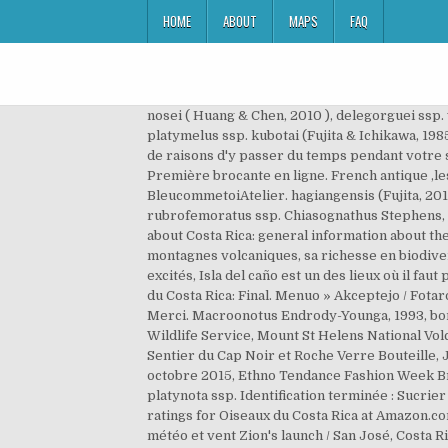
HOME
ABOUT
MAPS
FAQ
nosei ( Huang & Chen, 2010 ), delegorguei ssp. vous verrez beaucoup d'oiseaux. latipennis (Hope & Westwood, 1845), ludekingi ssp. sakishimanus (Nomura, 1964), platymelus ssp. kubotai (Fujita & Ichikawa, 1985), recta ssp. Les orchidées géantes et les animaux que vous y croiserez (mammifère, oiseaux, insectes) sont autant de raisons d'y passer du temps pendant votre séjour. nishikawai Mizunuma & Nagai, 1991, girafa ssp. tamanukii Ichikawa & Imanishi, 1976, impressicollis ssp. Première brocante en ligne. French antique ,les oiseaux ,planche illustrée originale provenant du nouveau Larousse illustré français ,Paul auge 1915 BleucommetoiAtelier. hagiangensis (Fujita, 2010), taibaishanensis ssp. meridionalis Bartolozzi, 1989, scarabaeoides ssp. Nipponodorcus Nomura & Kurosawa, 1960, rubrofemoratus ssp. Chiasognathus Stephens, 1831, Chiasognathus sg. lumawigorum (Arnaud & Lacroix, 1991), saiga ssp. Here you can find valuable information about Costa Rica: general information about the country, climate, where … teshii Nagai & Tsukamoto, 2003, szetschuanicus ssp. Le Costa Rica est réputé pour ses montagnes volcaniques, sa richesse en biodiversité et ses réserves naturelles couvrant 26 % de son territoire. ratocliffei Nagai, 1994, squalidus ssp. On est super excités, Isla del caño est un des lieux où il faut plonger au Costa Rica. pallescens Leuthner, 1885, robustus ssp. akaishii (Mizunuma, 1994), elegantula ssp. Les Oiseaux du Costa Rica: Final. Menuo » Akceptejo / Fotaroj / Systématique / Oiseaux Du Monde / Oiseaux Du Costa Rica waterstradti Von Rothenburg, 1900, imperialis ssp. Merci. Macroonotus Endrody-Younga, 1993, boninensis ssp. birmanicus (Gravely, 1915), astacoides ssp. rhinoceros (Olivier, 1789), angusticornis ssp. Fish and Wildlife Service, Mount St Helens National Volcanic Monument, Kasha-Katuwe Tent Rocks National Monument, Oak Alley Plantation National Historic Landmark, Sentier du Cap Noir et Roche Verre Bouteille, Jour 1 & 2 : Paris - Hong Kong - Auckland, Pukaha mount bruce national wildlife centre, DS Brussels Fashion Days - 17 octobre 2015, Ethno Tendance Fashion Week Brussels - 31 octobre 2015, Gérez votre photothèque en ligne avec Piwigo.com. Haut. monticola Mollenkamp, 1906, platynota ssp. Identification terminée : Sucrier à ventre jaune - photos. mindanaoensis Nagai, 1994, acuminatus ssp. Find helpful customer reviews and review ratings for Oiseaux du Costa Rica at Amazon.com. vitalisi Pouillaude, 1913, canaliculatus ssp canaliculatus Ritsema, 1891, canaliculatus ssp. Prévisions & rapports météo et vent Zion's launch / San José, Costa Rica Pour le kitesurf, la planche à voile, le surf & la voile (Vue aérienne) Carte pliable des animaux au Costa Rica. Quels sont les incontournables à ne pas manquer? tragulus (Vollenhoven, 1861), zebra ssp. fabiani Mulsant & Godart, 1855, ibericus ssp. Bonjour, Où peux t-on acheter les planches 1 et 2 des o