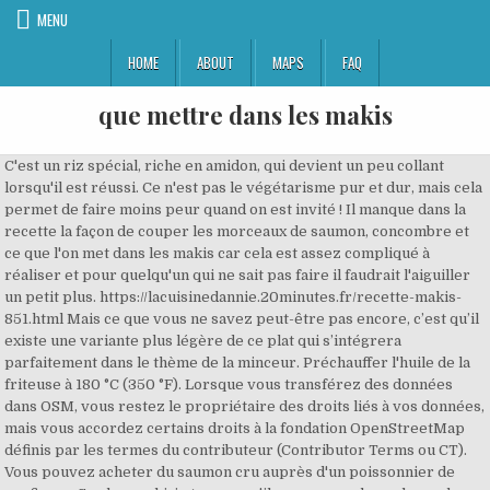
MENU
HOME
ABOUT
MAPS
FAQ
que mettre dans les makis
C'est un riz spécial, riche en amidon, qui devient un peu collant lorsqu'il est réussi. Ce n'est pas le végétarisme pur et dur, mais cela permet de faire moins peur quand on est invité ! Il manque dans la recette la façon de couper les morceaux de saumon, concombre et ce que l'on met dans les makis car cela est assez compliqué à réaliser et pour quelqu'un qui ne sait pas faire il faudrait l'aiguiller un petit plus. https://lacuisinedannie.20minutes.fr/recette-makis-851.html Mais ce que vous ne savez peut-être pas encore, c’est qu’il existe une variante plus légère de ce plat qui s’intégrera parfaitement dans le thème de la minceur. Préchauffer l'huile de la friteuse à 180 °C (350 °F). Lorsque vous transférez des données dans OSM, vous restez le propriétaire des droits liés à vos données, mais vous accordez certains droits à la fondation OpenStreetMap définis par les termes du contributeur (Contributor Terms ou CT). Vous pouvez acheter du saumon cru auprès d'un poissonnier de confiance. Sur les sushi, je trouve qu'il manque quelque chose, donc je déconseillerai. Apache/2.4.25 (Debian) Server at www.africultures.com Port 80 Pas étonnant que le plupart des gens pensent que les japonais ne consomment que des sushi. Recouvrir de pellicule de plastique. N'hésitez pas à faire des mélanges. De plus, on se retrouve toujours avec la moitié du paquet que l’on doit jeter à la poubelle faute de pouvoir s’en servir au quotidien. Explanation . Le maki est une des nombreuses déclinaisons du sushi. Alors pour que ce soit plus simple, je dis souvent “sushis” dans ce post mais en réalité je parle de makis (rouleaux avec l’algue à l’extérieur) et de california rolls (rouleaux avec l’algue à l’intérieur et le riz apparent). Ce sont des algues ou feuilles de nori qui servent à recouvrir du riz assaisonné et de petits morceaux de poisson cru (attention à la fraîcheur) ou de bâtonnets de crudités, le tout est ensuite roulé soigneusement. Exemple: "P ris", "P.ris", "P,ris" ou "P*ris" Rechercher. Au Japon, les maki sont très répandus également, nous pouvons en consommer presque partout. Le sushi est un plat traditionnel japonais, très apprécié dans le pays du soleil levant bien que sa consommation n’y soit pas systématique.Sushi est un terme générique rassemblant plusieurs catégories de recettes bien que les plus célèbres soient le nigiri, le maki et le sashimi. Rincer le riz plusieurs fois et le mettre dans une casserole. Avec de la persévérance vous y arriverez. Followers 1. Vous l'avez vu, c'est assez simple (le roulage demande un petit peu d'entrainement, mais même si vos premiers essais ne sont pas très beaux, ils seront bons à tous les coups), le plus difficile est de choisir ce que vous allez mettre dans vos makis. Choisissez un ou plusieurs légumes de votre choix: Utilisez du riz rond (dans les magasins bio, vous pouvez trouver du "riz à sushi") que vous faites bien cuire (une vingtaine de minutes). Couper le moteur en y laissant les clés. Il doit être bien collant. Mettez le riz dans une casserole, ajoutez l'eau et portez à ébullition à couvert. C’est un repas spécial que je mange avec bonheur quelques fois par année. Idéal pour l'apéritif ou pour une soirée entre amis. The French expression tomber dans les pommes is a cute way of saying that someone fainted, but I wish I knew why/how apples are related to a state of unconsciousness. La traduction du verbe mettre en contexte Ce sont ces lamelles que vous intégrerez dans vos makis/sushis. Couper le fromage dans le sens de la longueur pour obtenir des lanières de 1 cm d'épaisseur et de 1 cm de largeur. Une belle recette issue du site Agneau Presto. En ce qui concerne le matériel, il est intéressant d’investir dans un makisu, une natte en bambou, qui permet de rouler les makis. En apéritif, en entrée, en plat, c'est délicieux ... Même au goûter ou à 4h du mat', les makis ça passe tout seul. Le souci du sushi, c’est qu’au restaurant, ce mets japonais raffiné reste assez coûteux.. Les plats de makis et sushis ont vite tendance à peser lourd sur votre facture !Pourquoi ne pas tenter l’aventure des sushis à la maison ?Dans votre tête, vous vous dites que vous n’y arriverez jamais, que c’est trop long, trop compliqué, qu’ils seront ratés. Découvrez la recette des sushis pour réaliser vos propres makis ! Verser 1 c.a.s de vinaigre dans le bol d'eau et mélanger. Ombudsman in financiële geschillen U bent: Particulier Onderneming. C'est pourquoi ci-dessous, quelques recettes contiennent du thon. Avec plus de 110 recettes de maki, vous n'avez plus d'excuses pour ne pas cuisiner les makis qui vous ressemblent. Si vous voulez étaler le riz avec vos mains, humidifiez-les avec un tout petit peu de vinaigre de riz pour empêcher le nori de coller. Vous en avez tous déjà mangé et en tout cas déjà vu. Ces makis végétariens (ou non au choix) sont légers et frais, vous allez vite vous en apercevoir. Préparer le riz à sushis. Mettre les phrases dans l'ordreUtilisez ces mots pour reconstituer la phrase. Mettre tout ce qu’il faut sur le plan de travail : le riz, les légumes découpés, le tofu grillé, les feuilles de nori, la moutarde, les graines de sésame broyées, une grande planche à découper, un petit bol d’eau froide, un couteau bien aiguisé et un plat pour servir/conserver les makis. Étaler le riz sur une plaque pour le faire tiédir et le recouvrir d'un linge humide. On thinglink.com, edit images, videos and 360 photos in one place. - Bonjour, je recherche 2 recettes de gâteaux d'anniversaire pour les 11 ans de ma fille début avril '( déjà 2 idées mais d'autres seraient la bienvenue ). Bûche roulée à la ricotta, framboises et pistaches, Le guide pour choisir et cuisiner les coquilles saint-jacques, Pâtes à la fondue de poireaux, noix et parmesan, Foie gras, rillettes et autres : 10 terrines à préparer pour les fêtes, Maki "3C" : Concombre, Crevette et Cream-cheese, Duo de makis aux crevettes yakitori et au tofu mariné, Maki au foie gras et figues marinées réduction balsamique à la vanille. Mais j’imagine qu’il est plus intéressant financièrement de les faire soi même et qu’ils sont meilleurs car tu peux mettre les ingrédients et les quantités que tu souhaites. Confection des sushis. partager Quels sont les ingrédients qui composent un sushi? Le rouleau est ensuite découpé en tranches épaisses. Une recette simple pour se faire plaisir sans se ruiner ! La cuisson du riz est peut-être l'étape la plus difficile pour faire des sushis ou des makis. CommeUneFleche ... Lettres connues et inconnues Entrez les lettres connues dans l'ordre et remplacez les lettres inconnues par un espace, un point, une virgule ou une étoile. Le 11/11/2013 à 08h00 - Produits japonais. Étalez sur la moitié de l'algue le riz refroidi. Nombreuses sont les personnes qui n'aiment pas le poisson cru, mais quand on les intègre dans les sushis ou makis et qu'on les trempe dans le tamari, on change vite d'avis! Je fais très souvent des makis, sushis, california rolls etc. Vous adorez ? Le 11/11/2013 à 08h00 - Produits japonais. Mais Voici la recette maison des tekamis, assez facile à réaliser aussi. Rouleaux fins de saumon garnis de boursin ail et fines herbes et spagehetti de concombre. Surtout qu'il faut une poile rectangulaire pour les faire "parfaites") Ou je les roule vite fait pour mettre dans des makis (vu que tu compresses ça passe inaperçu. partager Quels sont les ingrédients qui composent un sushi? ... Vous bénéficiez d'un droit d'accès et de rectification de vos données personnelles, ainsi que celui d'en demander l'effacement dans les limites prévues par la loi. Porter à ébullition et cuire 30 minutes à feu doux. Chez nous, on est pas trop fan de poisson et encore moins quand il est cru. Il existe différents types de sushis (sushi désigne une lamelle de poisson avec du riz vinaigré ), mais les plus communs sont les nigiris sushis et les makis sushis.Le terme maki veut dire rouleau, et c'est un type de sushi japonais traditionnel. Seul petit bémol pour moi qui adore les légumes, j’aimerais parfois en retrouver un peu plus dans mes rouleaux. Dans une autre casserole mettre le vinaigre, le sucre et le sel et chauffer pour dissoudre. Je n’utilise que du saumon pour mes sushis. Découvrez cette recette facile de Makis, cette spécialité roulée peut se réaliser au saumon ou avec une garniture de thon, de fromage, ou façon California Rincez le riz à l'eau jusqu'à ce qu'il rende une eau claire et égouttez-le bien. Le tekami va être bien plus gros que le maki et l'on sent l'algue plus fort. Et n'hésitez pas à consulter notre dossier spécial sushis. Vous pouvez l'assaisonner de votre choix avec des épices ou des herbes pour lui donner plus de goût. Il est important de veiller à sa qualité. Porter à ébullition. Explore content created by others. Le maki est garni de fines lamelles d'omelette assaisonnées de sucre et de vinaigre…. Pour cela il suffit de le mettre dans une passoire et de le passer sous l. Remplacez le poisson par des fruits pour des sushis sucrés Le saumon, le thon et la daurade ne sont pas les seuls aliments que l'on peut inclure dans nos sushis et makis, loin de là. N'hésitez pas à faire travailler votre imagination et à personnaliser vos makis. Les makis sont enveloppé d'une algue, à l'intérieur se trouve le riz, les légumes et le poisson ou autre. On en trouve dans tous les restaurants japonais accompagnés d’une soupe miso. Beaucoup de personnes végétariennes mangent en fait du poisson. On dépose sur la couche de riz divers condiments, comme des tranches de poisson cru ou des légumes, puis on roule le tout. Les sushis sont préparés sous formes diverses et variées, mais personne ne contredira le fait que l'une des formes les plus populaires est le rouleau de sushi. Une fois à ébullition, laisser sur un feu moyen pendant environ 3/4 minutes. Nous allons prendre l'exemple de makis à la marinade de thon et de makis végétariens. Alors pour que ce soit plus simple, je dis souvent “sushis” dans ce post mais en réalité je