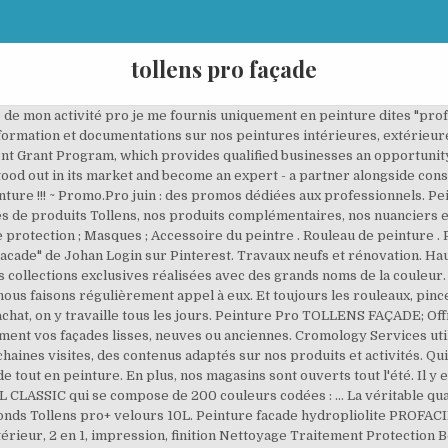
tollens pro façade
semi-épais professionnelle TOLLENS Rénocryl 500; Peinture de ravalement professionnelle TOLLENS Tol Façade Pliolite pas cher sur PeintureDeFrance.fr Tollens. Peinture extérieure de façade, sous-couche : faites le choix de la qualité. Je suis Décoratrice, Coloriste et pro en peinture ( entreprise depuis 14 ans ) . Reliable and affordable class management software for dance, gymnastics, martial art, tennis club, etc. Tollens propose un choix de plus de 1200 teintes et des collections exclusives réalisées avec des grands noms de la couleur. Je recherche un revendeur de peinture Tollens Orizon car j'en ai marre de la peinture de mauvaise qualité des supers marchés du bricolage. Algimouss Pro : Produits pour le Nettoyage, le Traitement et la Protection de votre Toiture, Façade ou Dallage. Sigma staat waar u voor staat. Tout d'abord, pour obtenir un beau rendu final, il est important d utiliser les bons outils et d'avoir au préalable préparer votre support. La marque Tollens est reconnue dans le domaine de la production et de la commercialisation de peinture de grande qualité. tollens Tradiční evropská značka prezentuje na českém trhu naším prostřednictvím ucelený sortiment nátěrových hmot, barev a laků pro stavebnictví a přidružené oblasti. Votre produit a bien été ajouté au panier. Tollens propose un choix de plus de 1200 teintes et des collections exclusives réalisées avec des grands noms de la couleur. 25,95 € Isole le support de toute humidité, stoppe la formation du salpêtre et sa réapparition, apprêt sur fonds poreux et accroche sur fonds humides. La peinture mur et plafond TOLLENS Tolpro hydro blanc satiné est une peinture couvrante. Merci de me communiquer le nom et l'adresse d'un revendeur de peinture pro. Marques Services Premium Pro. Faisant des travaux chez un copain j'ai utilisé cette peinture Tollens que l'on m'avait donné dans le but de lui faire faire quelques économie, son budget étant serré. Votre produit a bien été ajouté au panier. Dat kan een prachtig afgerond project zijn, kostenefficiënt onderhoud, esthetisch én functioneel kleuradvies, maar evengoed een strak gelakte voordeur. Nos nuanciers. Tollens et Zolpan sont pour nous les meilleures marques de peinture, avec des prix allant de 8 à 15 €/m² pour les peintures intérieures classiques. Travaux neufs et rénovation. Peinture Pro TOLLENS FAÇADE; Offres du moment. Haut pouvoir opacifiant et garnissant. Bénéficiez des super promos du mois de juin jusqu'au 31 juillet. Ajouter au panier . Tout savoir sur la marque Tollens . La peinture pour façade se choisit en premier lieu en fonction de l’état de votre façade.Mais avant toute chose, votre façade doit être traitée avec un anti-mousse et une sous-couche traitante et /ou fixante selon la nature de votre façade … Vendue en exclusivité dans les magasins Castorama, la peinture Tollens propose une collection labélisée Pantone qui peut être appliquée dans toutes les pièces d’une maison, de la chambre à la salle de bain. PRO+ FAÇADE HYDRO PLIOLITE®, c'est la garantie d'une peinture de qualité professionnelle assurant une protection et une belle esthétique de vos façades, une adhérence et un confort d'application maximaux, pour un rendu contemporain et durable. devenir inaccessibles. PRO+ FAÇADE UNIVERSELLE, c'est la garantie d'une peinture de qualité professionnelle assurant une protection et une belle esthétique à toutes vos façades, une opacité et une résistance maximales, une facilité d'application pour un rendu contemporain et durable. Ainsi que nos produits matériel et outillage, les colles et enduits et les revêtements de mur et sol, disponibles dans notre réseau de magasins Tollens. Retrouvez chez Leroy Merlin notre sélection de , au prix le plus juste, sur un large choix de marques et de références, disponibles en magasin ou livrés rapidement à votre domicile. Au contraire, si votre façade est sèche, privilégiez une peinture pour facade extérieure acrylique qui peut résister jusqu'à 10 ans. À gagner : un diagnostic à domic... ile de votre façade et de la peinture Tollens pour concrétiser votre projet. Travaux.pro › Peintre › Trinite › Peintre › Tollens ALS Renovation Installateur Peintre à Trinite Inscrit le 28 mars 2014 | Trinite , 6340 | 04 93 81 29 32 Search the world's information, including webpages, images, videos and more. j'habite près d'Arpajon (Essone - 91). Peintur