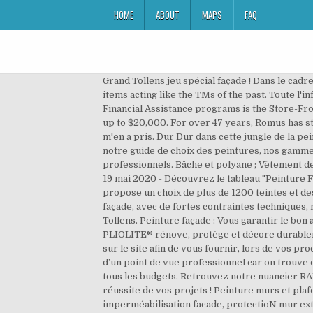
HOME
ABOUT
MAPS
FAQ
Grand Tollens jeu spécial façade ! Dans le cadre de mon activité pro je me fournis uniquement en peinture dites "professionnelles". These are one-use TM style items acting like the TMs of the past. Toute l'information et documentations sur nos peintures intérieures, extérieures, bois, métal et sol. The cornerstone of our Financial Assistance programs is the Store-Front Grant Program, which provides qualified businesses an opportunity to grow and improve with matching grants of up to $20,000. For over 47 years, Romus has stood out in its market and become an expert - a partner alongside construction and renovation professionals. Mal m'en a pris. Dur Dur dans cette jungle de la peinture !!! ~ Promo.Pro juin : des promos dédiées aux professionnels. Peintures façade D2 et D3 Billoxane. Retrouvez notre guide de choix des peintures, nos gammes de produits Tollens, nos produits complémentaires, nos nuanciers et nos solutions d'accompagnement pour les professionnels. Bâche et polyane ; Vêtement de protection ; Masques ; Accessoire du peintre . Rouleau de peinture . Peinture Pro TOLLENS FAÇADE ; Protection . 19 mai 2020 - Découvrez le tableau "Peinture Facade" de Johan Login sur Pinterest. Travaux neufs et rénovation. Haut pouvoir opacifiant et garnissant. Tollens propose un choix de plus de 1200 teintes et des collections exclusives réalisées avec des grands noms de la couleur. Par exemple, sur des chantiers de sol ou de façade, avec de fortes contraintes techniques, nous faisons régulièrement appel à eux. Et toujours les rouleaux, pinceaux et montures à l'unité. Amazon.fr: Peinture Tollens. Peinture façade : Vous garantir le bon achat, on y travaille tous les jours. Peinture Pro TOLLENS FAÇADE; Offres du moment. PRO+ FACADE HYDRO PLIOLITE® rénove, protège et décore durablement vos façades lisses, neuves ou anciennes. Cromology Services utilise des cookies pour suivre votre navigation sur le site afin de vous fournir, lors de vos prochaines visites, des contenus adaptés sur nos produits et activités. Quincaillerie . Je vais vous apporter mon regard d’un point de vue professionnel car on trouve de tout en peinture. En plus, nos magasins sont ouverts tout l'été. Il y en a pour tous les supports, tous les goûts et tous les budgets. Retrouvez notre nuancier RAL CLASSIC qui se compose de 200 couleurs codées : … La véritable qualité professionnelle de Tollens au service de la réussite de vos projets ! Peinture murs et plafonds Tollens pro+ velours 10L. Peinture facade hydropliolite PROFACILE facade, peinture hydrofuge, imperméabilisation facade, protectioN mur extérieur, 2 en 1, impression, finition Nettoyage Traitement Protection Bonjour Medah, Je suis désolée de cette mauvaise expérience. Peinture Hydrofuge isolante FIXXO Satin tendu . Caractéristiques et avantages. Les fabricants de peinture sont en effet de plus en plus nombreux. Un grand choix de Peinture Pro TOLLENS FAÇADE comme Revêtement 