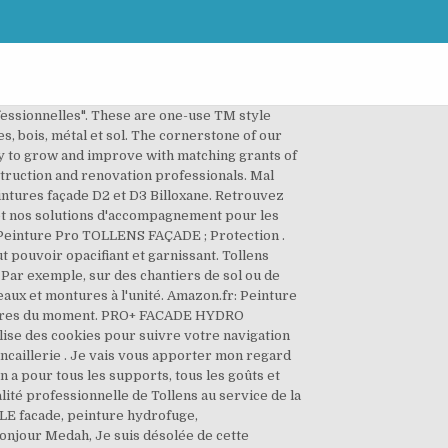
e Pro TOLLENS FAÇADE; Offres du moment. See More. perméabilité vapeur d'eau peinture façade tollens tol flex 600 nous avons fait repeindre notre maison par un professionnel il y a environ 5 ans. Peinture façade Tollens protection continue ton pierre 10L. Tollens: la marque de peinture la plus connue et ancienne. Peinture primaire d'accrochage Tollens pro+ 3L. Zolpan, fabricant et distributeur de référence, propose une large gamme de peintures extérieures de qualité professionnelle. Sous couche et impression TOLLENS professionnelle Idrotop Prim . Economies et confort avec l'isolation ... Cross, c'est la nouvelle performance signée ... Tollens a lancé deux nouvelles formules de ... Démarrer dès maintenant votre simulation ... Avec la peinture Tollens PRO+ FAÇADE UNIVERSELLE, vous avez l'assurance de faire le bon choix : moins de couches à appliquer, des travaux plus rapides, pour un résultat digne d'un professionnel. , vous avez l'assurance de faire le bon choix : moins de couches à appliquer, des travaux plus rapides, pour un résultat digne d'un professionnel. Et vous verrez, ce n’est pas toujours évident. Cette peinture façade permet également de décaper tous les supports tâchés ou abîmés par les graffitis avec un temps de séchage rapide. tollens.com/cookies. Mal m'en a pris. 1,938 talking about this. Vous trouverez chez la SPE tout ce qu’il faut pour vos travaux de décoration intérieurs et extérieurs : peintures, revêtements de sol, revêtement muraux et outillages. Contact > Peinture et décoration > Peintures extérieures. devenir inaccessibles. + Grand confort d’application grâce à son film souple et couvrant. The steel skeleton had been anchored to the building since January for restoration work on the facade. ceci n'était pas du tout le cas avant le … Grossiste distributeur multimarques en peintures professionelles bâtiments, la Palette est parmis les plus grands distributeurs des peintures Tollens Professionnelles en Île de France et Revendeur de revêtements Sols et Murs. L'équipe de Cristal Façades intervient pour le nettoyage et le ravalement de façades pour particuliers et professionnels.Faites confiance à une équipe qualifiée et compétente pour réparer les défauts de votre façade comme les fissures et ainsi garantir leur étanchéité.L'entreprise réalise également des travaux d'isolation par l'extérieur permettant une bonne isolation thermique. Tollens est, depuis 1748, la référence en peinture de qualité pour les professionnels, les particuliers et les prescripteurs. Sigma Coatings is het verfmerk voor de professionele schilder. A trusted company that demonstrates its know-how thanks to its