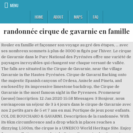
MENU
HOME
ABOUT
MAPS
FAQ
randonnée cirque de gavarnie en famille
Rouler en famille et façonner son voyage au gré des étapes, ... avec
ses nombreux sommets à plus de 3000 m figés par l’hiver. Le cirque
de Gavarnie dans le Parc National des Pyrénées offre une variété de
paysages incroyables qui changent sur chaque versant de vallée.
The falls are situated in the Cirque de Gavarnie, near the village
Gavarnie in the Hautes-Pyrénées. Cirque de Gavarni Backing onto
the majestic Spanish canyons of Ordesa, Aniscle and Pineta, and
enclosed by its impressive limestone backdrop, the Cirque de
Gavarnie is the most famous sight in the Pyrenees. Promeneur
(neuse) Inscription: 12 Jan 2020 15:58 Messages: 3 Bonjour, nous
envisageons un séjour de 3 à 4 jours dans le cirque de Gavarnie avec
nos 2 petits gars de 5 et 7 ans en mai. Portique de jeux pour enfants.
COL DE BOUCHARO & GAVARNI. Description de la randonnée. With
its 6km circumference and a drop which in places reaches a
dizzying 1,500m, the cirque is a UNESCO World Heritage Site. Enjoy