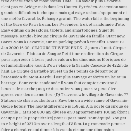
free cancellation on most hotels. Date:... En savoir plus Gavarnie
n'est pas en Ariège mais dans les Hautes-Pyrénées. Ascension sans
grandes difficultés techniques mais qui exige un bon équipement et
une météo favorable. Échange gratuit. The waterfall is the beginning
of the Gave de Pau stream. Les Pyrénées, trek et randonnée d'été.
Easy editing on desktops, tablets, and smartphones. Sujet du
message: Rando / bivouac cirque de Gavarnie en famille. Start now.
Garez-vous à Gavarnie, sur un parking prévu à cet effet. Posté: 12
Jan 2020 16:09 . SEJOURS ET WEEK ENDS - 2 jours / 1 nuit. Cirque
de Gavarnie - Plateau de Saugué Petit tour en direction du Cirque
pour apprécier à leurs justes valeurs les dimensions féériques de
cet amphithéâtre géant, d'où s'élance la Grande Cascade de 422m de
haut. Le Cirque d’Estaubé qui est un des points de départ pour
l’ascension du Mont-Perdu.Il est plus sauvage et abrite un lac et un
barrage- Pour cette randonnée il vous faut compter environ 3
heures de marche ; au gré du sentier vous pourrez peut-être
apercevoir des marmottes.. (D) Traversez le village de Gavarnie. ??
Stations de skis aux alentours. Save big on a wide range of Gavarnie-
Gedre hotels! The heightdifference is 1585m. A la porte du cirque de
Gavarnie ... Maison 300 m2 divisée en 3 appartements 100m2 (dont 1
occupé par le propriétaire) pour 8 pers maxi. Tout équipé. You get
to e height of 2270m over a length of 31km. La promenade peut se
faire à cheval, ce qui donne à la vue du cirque une dimension