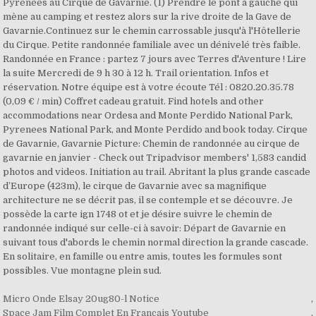
Pyrénées au Cirque de Gavarnie. (1) Prendre le pont à gauche qui
mène au camping et restez alors sur la rive droite de la Gave de
Gavarnie.Continuez sur le chemin carrossable jusqu'à l'Hôtellerie
du Cirque. Petite randonnée familiale avec un dénivelé très faible.
Randonnée en France : partez 7 jours avec Terres d'Aventure ! Lire
la suite Mercredi de 9 h 30 à 12 h. Trail orientation. Infos et
réservation. Notre équipe est à votre écoute Tél : 0820.20.35.78
(0,09 € / min) Coffret cadeau gratuit. Find hotels and other
accommodations near Ordesa and Monte Perdido National Park,
Pyrenees National Park, and Monte Perdido and book today. Cirque
de Gavarnie, Gavarnie Picture: Chemin de randonnée au cirque de
gavarnie en janvier - Check out Tripadvisor members' 1,583 candid
photos and videos. Initiation au trail. Abritant la plus grande cascade
d’Europe (423m), le cirque de Gavarnie avec sa magnifique
architecture ne se décrit pas, il se contemple et se découvre. Je
possède la carte ign 1748 ot et je désire suivre le chemin de
randonnée indiqué sur celle-ci à savoir: Départ de Gavarnie en
suivant tous d'abords le chemin normal direction la grande cascade.
En solitaire, en famille ou entre amis, toutes les formules sont
possibles. Vue montagne plein sud.
Micro Onde Elsay 20ug80-l Notice
,
Space Jam Film Complet En Francais Youtube
,