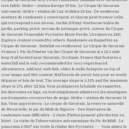
très faible. Gèdre > station Barège 19 km . Le Cirque de Gavarnie
autrement. Gèdre > station de Luz Ardiden 24 km . De nombreux
sentiers de randonnée y convergent, et chacun peut trouver celui
qui correspond à son niveau. Jardin 200m2 +barbecue+salon de
jardin, parking privé, terrain de pétanque privé. Autour du Cirque
de Gavarnie l’ensemble Pyrénées-Mont-Perdu. Livraison en 24H.
Explore content created by others. Randonnée en Raquettes au
Cirque de Gavarnie . Satisfait ou remboursé. Le Cirque de Gavarnie
#raison 1. Pic du Piméné via the Cirque de Gavarnie is a 12.5 mile
loop trail located near Gavarnie, Occitanie, France that features a
waterfall and is only recommended for very experienced
adventurers. Add text, web link, video & audio hotspots on top of
your image and 360 content. Nul besoin de partir loin pour se sentir
dépaysé et loin de tout. The average slope is 5.13% and the maximum
slope is 11% after 22 km. Vous pratiquerez la balade en raquettes,
les descentes en luge, ou tout simplement admirerez les montagnes
environnantes recouvertes de neige. Gèdre > station de Gavarnie 14
km. Vous apprécierez : Le cirque de Gavarnie, la réserve naturelle
de Néouvielle, le pic du Midi de Bigorre - Des itinéraires de
randonnée sans difficultés - 2 choix d'hébergement: gîte/dortoir ou
hôtel - La visite de l'observatoire astronomique du Pic du Midi - Le
panorama à 360° sur toute la chaîne des Pyrénées - - - Vous aimez la