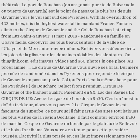
théâtrale. Le port de Boucharo (en aragonais puerto de Buixaruelo
ou puerto de Gavarnía) est le point de passage le plus bas depuis
Gavarnie vers le versant sud des Pyrénées. With its overall drop of
422 metres, it is the highest waterfall in mainland France. Famous
climb to the Cirque de Gavarnie and the Col de Bouchard, starting
from Luz-Saint-Sauveur. 11 mars 2018 - Randonnée en famille en
Ubaye facile, découvrir les plus beaux sentiers de la vallée de
l'Ubaye et du Mercantour avec enfants. En hiver vous découvrirez
les joies de la glisse sur les domaines skiables des alentours . On
thinglink.com, edit images, videos and 360 photos in one place. Au
programme : … Le cirque de Gavarnie vous ouvre ses bras. Dernière
journée de randonnée dans les Pyrénées pour rejoindre le cirque
de Gavarnie en passant par le Col (ou Port c'est la même chose pour
les Pyrénées ) de Boucharo. Select from premium Cirque De
Gavarnie of the highest quality. Paiement en 3X. Lac des Sagnes LE
CIRQUE DE LIS: Accueil en gare de Lourdes à 9h30. C'est un "must to
do" du trekkeur, alors vous partez ? Le Cirque de Gavarnie est
fascinant de superbe, ce pourquoi il fait partie des sites touristiques
les plus visités de la région Occitanie. Il faut compter environ 1h30
de marche. Cirque de Gavarnie en boucle par le plateau de Bellevue
et le bois d’Arribama. Vous serez en tenue pour cette première
journée. L’activité la plus prisée en ces lieux impressionnants reste