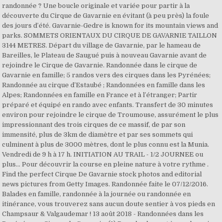
randonnée ? Une boucle originale et variée pour partir à la
découverte du Cirque de Gavarnie en évitant (à peu près) la foule
des jours d’été. Gavarnie-Gedre is known for its mountain views and
parks. SOMMETS ORIENTAUX DU CIRQUE DE GAVARNIE TAILLON
3144 METRES. Départ du village de Gavarnie, par le hameau de
Bareilles, le Plateau de Saugué puis à nouveau Gavarnie avant de
rejoindre le Cirque de Gavarnie. Randonnée dans le cirque de
Gavarnie en famille; 5 randos vers des cirques dans les Pyrénées;
Randonnée au cirque d’Estaubé ; Randonnées en famille dans les
Alpes; Randonnées en famille en France et à l’étranger; Partir
préparé et équipé en rando avec enfants. Transfert de 30 minutes
environ pour rejoindre le cirque de Troumouse, assurément le plus
impressionnant des trois cirques de ce massif, de par son
immensité, plus de 3km de diamètre et par ses sommets qui
culminent à plus de 3000 mètres, dont le plus connu est la Munia.
Vendredi de 9 h à 17 h. INITIATION AU TRAIL - 1/2 JOURNEE ou
plus... Pour découvrir la course en pleine nature à votre rythme .
Find the perfect Cirque De Gavarnie stock photos and editorial
news pictures from Getty Images. Randonnée faite le 07/12/2016.
Balades en famille, randonnée à la journée ou randonnée en
itinérance, vous trouverez sans aucun doute sentier à vos pieds en
Champsaur & Valgaudemar ! 13 août 2018 - Randonnées dans les