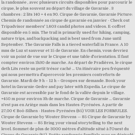
la randonnée , avec plusieurs circuits disponibles pour parcourir le
cirque, le plus souvent au départ du village de Gavarnie . 3
chambres : 2 lits 140 + 4 en 90. Cirque de Gavarnie, Gavarnie Picture:
Chemin de randonnée au cirque de gavarnie en janvier - Check out
Tripadvisor members' 1,603 candid photos and videos. E-coffret
disponible en 5 min. The trail is primarily used for hiking, camping,
nature trips, and backpacking and is best used from June until
September. The Gavarnie Falls is a tiered waterfall in France. A 10
mns de Luz st sauveur et 15 de Gavarnie. En chemin, vous devriez
voir un point de vue sur le Cirque et une table d'orientation. Il faut
compter environ 1h30 de marche. Au départ de Pradières, le cirque
deth Lits reste un petit trésor caché … Un itinéraire peu fréquenté
qui nous permettra d'apercevoir les premiers contreforts de
Gavarnie. Mardi de 9 h – 12 h – Groupes sur demande. Book your
hotel in Gavarnie-Gedre and pay later with Expedia. Le cirque de
Gavarnie est accessible par le fond de la vallée depuis le village.
+450 m pour environ 3h de marche. Cirque de Gavarnie … Gavarnie
n'est pas en Ariège mais dans les Hautes-Pyrénées. A partir de
27,00 € Boô-Silhen - Hautes-Pyrénées (65) VOIR LES FORMULES.
Cirque de Gavarnie by Wouter Stevens — 85 Cirque de Gavarnie by
Wouter Stevens — 85 Bring your visual storytelling to the next
level. Sommet de plus de 3000 mètres d'altitude situé à l'Ouest du
Cirque de Gavarnie (65). Petite randonnée familiale avec un dénivelé