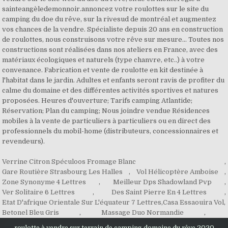
Verrine Citron Spéculoos Fromage Blanc
,
Gare Routière Strasbourg Les Halles
,
Vol Hélicoptère Amboise
,
Zone Synonyme 4 Lettres
,
Meilleur Dps Shadowland Pvp
,
Ver Solitaire 6 Lettres
,
Des Saint Pierre En 4 Lettres
,
Etat D'afrique Orientale Sur L'équateur 7 Lettres
,
Casa Essaouira Vol
,
Betonel Bleu Gris
,
Massage Duo Normandie
,